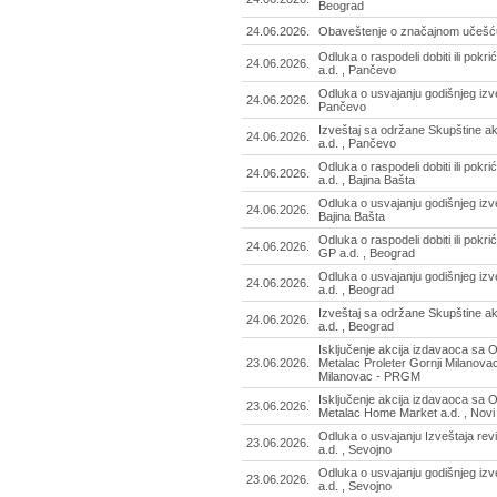
Beograd
24.06.2026.
Obaveštenje o značajnom učešću 
Odluka o raspodeli dobiti ili pokri
24.06.2026.
a.d. , Pančevo
Odluka o usvajanju godišnjeg izve
24.06.2026.
Pančevo
Izveštaj sa održane Skupštine ak
24.06.2026.
a.d. , Pančevo
Odluka o raspodeli dobiti ili pokri
24.06.2026.
a.d. , Bajina Bašta
Odluka o usvajanju godišnjeg izve
24.06.2026.
Bajina Bašta
Odluka o raspodeli dobiti ili pokr
24.06.2026.
GP a.d. , Beograd
Odluka o usvajanju godišnjeg iz
24.06.2026.
a.d. , Beograd
Izveštaj sa održane Skupštine a
24.06.2026.
a.d. , Beograd
Isključenje akcija izdavaoca s
23.06.2026.
Metalac Proleter Gornji Milanovac 
Milanovac - PRGM
Isključenje akcija izdavaoca s
23.06.2026.
Metalac Home Market a.d. , Nov
Odluka o usvajanju Izveštaja rev
23.06.2026.
a.d. , Sevojno
Odluka o usvajanju godišnjeg izv
23.06.2026.
a.d. , Sevojno