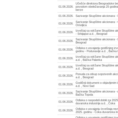
Učešće direktora Beogradske ber
01.06.2026.
povodom obeležavanja 25 godina
berze
01.06.2026.
Sazivanje Skupštine akcionara - P
Sazivanje Skupštine akcionara - O
01.06.2026.
Omoljica
Izveštaj sa održane Skupštine a
01.06.2026.
- Srbijaput a.d. , Beograd
Sazivanje Skupštine akcionara - 
01.06.2026.
Beograd
Odluka o usvajanju godišnjeg izv
01.06.2026.
godinu - Podunavlje a.d. , Bačka
Izveštaj sa održane Skupštine ak
01.06.2026.
a.d. , Bačka Palanka
Izveštaj sa održane Skupštine a
01.06.2026.
a.d. , Beograd
Ponuda za otkup sopstvenih akcij
01.06.2026.
a.d. , Beograd
Godišnji dokument o objavljenim 
01.06.2026.
a.d. , Novi Sad
Sazivanje Skupštine akcionara - 
01.06.2026.
Bačka Topola
Odluka o raspodeli dobiti za 202
01.06.2026.
duvanska industrija a.d. , Čoka
Odluka o usvajanju Izveštaja ne
01.06.2026.
2025. godinu - Čoka duvanska ind
Odluka o usvajanju godišnjeg izv