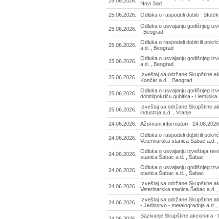
25.06.2026.
Novi Sad
25.06.2026.
Odluka o raspodeli dobiti - Stotek
Odluka o usvajanju godišnjeg izv
25.06.2026.
, Beograd
Odluka o raspodeli dobiti ili pokr
25.06.2026.
a.d. , Beograd
Odluka o usvajanju godišnjeg iz
25.06.2026.
a.d. , Beograd
Izveštaj sa održane Skupštine a
25.06.2026.
Končar a.d. , Beograd
Odluka o usvajanju godišnjeg izve
25.06.2026.
dobiti/pokriću gubitka - Hemijska i
Izveštaj sa održane Skupštine a
25.06.2026.
industrija a.d. , Vranje
24.06.2026.
Ažurirani informatori - 24.06.2026
Odluka o raspodeli dobiti ili pokri
24.06.2026.
Veterinarska stanica Šabac a.d. 
Odluka o usvajanju izveštaja revi
24.06.2026.
stanica Šabac a.d. , Šabac
Odluka o usvajanju godišnjeg izv
24.06.2026.
stanica Šabac a.d. , Šabac
Izveštaj sa održane Skupštine ak
24.06.2026.
Veterinarska stanica Šabac a.d. 
Izveštaj sa održane Skupštine a
24.06.2026.
- Jedinstvo - metalogradnja a.d. 
Sazivanje Skupštine akcionara - 
24.06.2026.