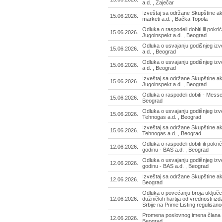
a.d. , Zaječar
Izveštaj sa održane Skupštine ak
15.06.2026.
marketi a.d. , Bačka Topola
Odluka o raspodeli dobiti ili pokri
15.06.2026.
Jugoinspekt a.d. , Beograd
Odluka o usvajanju godišnjeg izv
15.06.2026.
a.d. , Beograd
Odluka o usvajanju godišnjeg izv
15.06.2026.
a.d. , Beograd
Izveštaj sa održane Skupštine ak
15.06.2026.
Jugoinspekt a.d. , Beograd
Odluka o raspodeli dobiti - Mess
15.06.2026.
Beograd
Odluka o usvajanju godišnjeg izv
15.06.2026.
Tehnogas a.d. , Beograd
Izveštaj sa održane Skupštine a
15.06.2026.
Tehnogas a.d. , Beograd
Odluka o raspodeli dobiti ili pokr
12.06.2026.
godinu - BAS a.d. , Beograd
Odluka o usvajanju godišnjeg izv
12.06.2026.
godinu - BAS a.d. , Beograd
Izveštaj sa održane Skupštine ak
12.06.2026.
Beograd
Odluka o povećanju broja uključ
12.06.2026.
dužničkih hartija od vrednosti i
Srbije na Prime Listing regulisan
Promena poslovnog imena člana -
12.06.2026.
Beograd