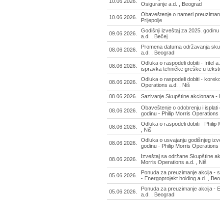
10.06.2026.
Osiguranje a.d. , Beograd
Obaveštenje o nameri preuzimanja
10.06.2026.
Prijepolje
Godišnji izveštaj za 2025. godinu 
09.06.2026.
a.d. , Bečej
Promena datuma održavanja skup
08.06.2026.
a.d. , Beograd
Odluka o raspodeli dobiti - Iritel a
08.06.2026.
ispravka tehničke greške u tekst
Odluka o raspodeli dobiti - korekci
08.06.2026.
Operations a.d. , Niš
08.06.2026.
Sazivanje Skupštine akcionara - P
Obaveštenje o odobrenju i isplati
08.06.2026.
godinu - Philip Morris Operations 
Odluka o raspodeli dobiti - Philip
08.06.2026.
, Niš
Odluka o usvajanju godišnjeg izv
08.06.2026.
godinu - Philip Morris Operations 
Izveštaj sa održane Skupštine akc
08.06.2026.
Morris Operations a.d. , Niš
Ponuda za preuzimanje akcija - 
05.06.2026.
- Energoprojekt holding a.d. , Be
Ponuda za preuzimanje akcija - E
05.06.2026.
a.d. , Beograd