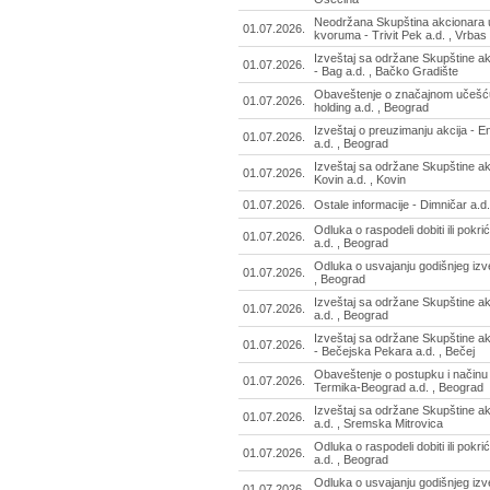
Neodržana Skupština akcionara 
01.07.2026.
kvoruma - Trivit Pek a.d. , Vrbas
Izveštaj sa održane Skupštine a
01.07.2026.
- Bag a.d. , Bačko Gradište
Obaveštenje o značajnom učešću
01.07.2026.
holding a.d. , Beograd
Izveštaj o preuzimanju akcija - E
01.07.2026.
a.d. , Beograd
Izveštaj sa održane Skupštine a
01.07.2026.
Kovin a.d. , Kovin
01.07.2026.
Ostale informacije - Dimničar a.d
Odluka o raspodeli dobiti ili pokr
01.07.2026.
a.d. , Beograd
Odluka o usvajanju godišnjeg izve
01.07.2026.
, Beograd
Izveštaj sa održane Skupštine ak
01.07.2026.
a.d. , Beograd
Izveštaj sa održane Skupštine a
01.07.2026.
- Bečejska Pekara a.d. , Bečej
Obaveštenje o postupku i načinu 
01.07.2026.
Termika-Beograd a.d. , Beograd
Izveštaj sa održane Skupštine a
01.07.2026.
a.d. , Sremska Mitrovica
Odluka o raspodeli dobiti ili pokri
01.07.2026.
a.d. , Beograd
Odluka o usvajanju godišnjeg izve
01.07.2026.