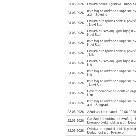
23.06.2026.
Odluka pokriću gubitka - Impol Se
Izveštaj sa održane Skupštine ak
23.06.2026.
a.d. , Sevojno
Odluka o raspodeli dobiti ili pokri
23.06.2026.
, Novi Sad
Odluka o usvajanju godišnjeg izve
23.06.2026.
Novi Sad
Izveštaj sa održane Skupštine akc
23.06.2026.
Novi Sad
Odluka o raspodeli dobiti ili pokri
23.06.2026.
, Niš
Odluka o usvajanju godišnjeg izve
23.06.2026.
Niš
Izveštaj sa održane Skupštine ak
23.06.2026.
Niš
Izveštaj sa održane Skupštine ak
23.06.2026.
, Novi Sad
Poseta nemačke studentske orga
23.06.2026.
Ulm
Izveštaj sa održane Skupštine a
23.06.2026.
a.d. , Beograd
22.06.2026.
Ažurirani informatori - 22.06.2026
Godišnji konsolidovani izveštaj - 
22.06.2026.
Energoprojekt holding a.d. , Beo
Odluka o raspodeli dobiti ili pokri
22.06.2026.
Budućnost a.d., Preševo