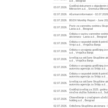
a.d. , Beograd
Godišnji dokument o objavljenim 
03.07.2026.
Mitrosrem a.d. , Sremska Mitrovi
02.07.2026.
Ažurirani informatori - 02.07.2026
02.07.2026.
BGDX Monthly Report - June 20
Poziv za vanrednu sednicu Skupš
02.07.2026.
Lasta a.d. , Beograd
Odluka o sazivu vanredne sedni
02.07.2026.
akcionara - Lasta a.d. , Beograd
Odluka o raspodeli dobiti ili pokri
02.07.2026.
Vrnjci a.d. , Vrnjačka Banja
Odluka o usvajanju godišnjeg izve
02.07.2026.
a.d. , Vrnjačka Banja
Izveštaj sa održane Skupštine ak
02.07.2026.
a.d. , Vrnjačka Banja
Odluka o usvajanju godišnjeg izve
02.07.2026.
autorska agencija za Srbiju a.d. 
Odluka o raspodeli dobiti ili pokri
02.07.2026.
autorska agencija za Srbiju a.d. 
Izveštaj sa održane Skupštine ak
02.07.2026.
autorska agencija za Srbiju a.d. 
Godišnji izveštaj za 2025. godinu
02.07.2026.
stručna služba Subotica a.d., Su
Obaveštenje o značajnom učešću
02.07.2026.
holding a.d. , Beograd
02.07.2026.
Odložena Skupština akcionara - Mi