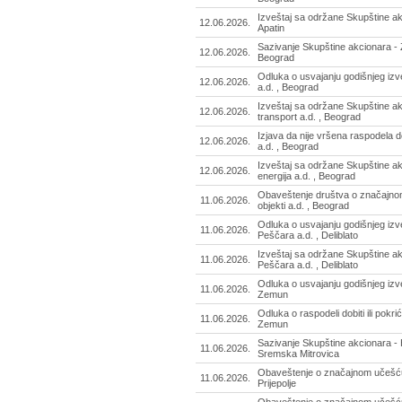
Izveštaj sa održane Skupštine ak
12.06.2026.
Apatin
Sazivanje Skupštine akcionara - Z
12.06.2026.
Beograd
Odluka o usvajanju godišnjeg izveš
12.06.2026.
a.d. , Beograd
Izveštaj sa održane Skupštine a
12.06.2026.
transport a.d. , Beograd
Izjava da nije vršena raspodela dob
12.06.2026.
a.d. , Beograd
Izveštaj sa održane Skupštine akc
12.06.2026.
energija a.d. , Beograd
Obaveštenje društva o značajno
11.06.2026.
objekti a.d. , Beograd
Odluka o usvajanju godišnjeg izv
11.06.2026.
Peščara a.d. , Deliblato
Izveštaj sa održane Skupštine a
11.06.2026.
Peščara a.d. , Deliblato
Odluka o usvajanju godišnjeg izveš
11.06.2026.
Zemun
Odluka o raspodeli dobiti ili pokrić
11.06.2026.
Zemun
Sazivanje Skupštine akcionara - 
11.06.2026.
Sremska Mitrovica
Obaveštenje o značajnom učešću 
11.06.2026.
Prijepolje