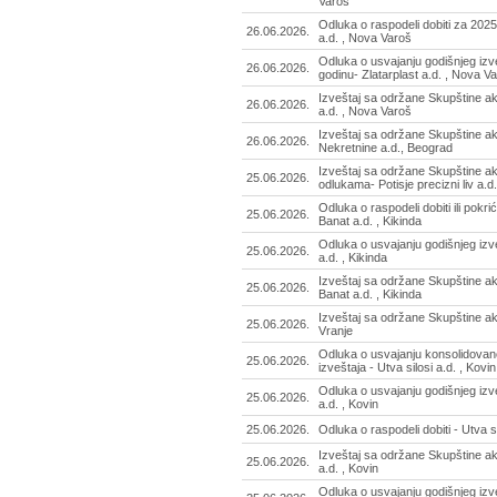
Varoš
Odluka o raspodeli dobiti za 2025.
26.06.2026.
a.d. , Nova Varoš
Odluka o usvajanju godišnjeg izv
26.06.2026.
godinu- Zlatarplast a.d. , Nova V
Izveštaj sa održane Skupštine ak
26.06.2026.
a.d. , Nova Varoš
Izveštaj sa održane Skupštine a
26.06.2026.
Nekretnine a.d., Beograd
Izveštaj sa održane Skupštine a
25.06.2026.
odlukama- Potisje precizni liv a.d.
Odluka o raspodeli dobiti ili pokri
25.06.2026.
Banat a.d. , Kikinda
Odluka o usvajanju godišnjeg izv
25.06.2026.
a.d. , Kikinda
Izveštaj sa održane Skupštine ak
25.06.2026.
Banat a.d. , Kikinda
Izveštaj sa održane Skupštine ak
25.06.2026.
Vranje
Odluka o usvajanju konsolidovan
25.06.2026.
izveštaja - Utva silosi a.d. , Kovin
Odluka o usvajanju godišnjeg izve
25.06.2026.
a.d. , Kovin
25.06.2026.
Odluka o raspodeli dobiti - Utva si
Izveštaj sa održane Skupštine akc
25.06.2026.
a.d. , Kovin
Odluka o usvajanju godišnjeg izve