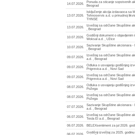
Ponuda za sticanje sopstvenih akcij
14.07.2026.
Beograd
Isključenje akcija izdavaoca sa 
13.07.2026.
Tehnoservis a.d. u prinudnoj likvid
THNSE
Izveštaj sa održane Skupštine akc
13.07.2026.
, Beograd
Godišnji dokument o objavljenim 
10.07.2026.
Woksal a.d. , Užice
Sazivanje Skupštine akcionara - 
10.07.2026.
, Beograd
Izveštaj sa održane Skupštine akc
09.07.2026.
a.d. , Beograd
Odluka o usvajanju godišnjeg izve
09.07.2026.
Prigrevica a.d. , Novi Sad
Izveštaj sa održane Skupštine ak
09.07.2026.
Prigrevica a.d. , Novi Sad
Odluka o usvajanju godišnjeg izveš
08.07.2026.
Požega
Izveštaj sa održane Skupštine akc
08.07.2026.
Požega
Sazivanje Skupštine akcionara - 
07.07.2026.
a.d. , Beograd
Izveštaj sa održane Skupštine ak
06.07.2026.
Tesla EI a.d. , Beograd
06.07.2026.
BELEXsentiment za jul 2026. god
Godišnji izveštaj za 2025. godinu 
06.07.2026.