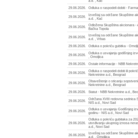
a.d. , Kać
29.06.2026.
Odluka o raspodeli dobiti - Farma
Izveštaj sa održane Skupštine a
29.06.2026.
a.d. , Kać
Odložena Skupština akcionara - 
29.06.2026.
Bačka Topola
Izveštaj sa održane Skupštine akc
29.06.2026.
a.d. , Vrbas
29.06.2026.
Odluka o pokriću gubitka - Omolji
Odluka o usvajanju godišnjeg izve
29.06.2026.
, Omoljica
29.06.2026.
Ostale informacije - NBB Nekretn
Odluka o raspodeli dobiti ili pokr
29.06.2026.
Nekretnine a.d., Beograd
Obaveštenje o sticanju sopstveni
29.06.2026.
Nekretnine a.d., Beograd
29.06.2026.
Statut - NBB Nekretnine a.d., Be
Održana XVIII redovna sednica S
29.06.2026.
NIS a.d., Novi Sad
Odluka o usvajanju Godišnjeg izv
29.06.2026.
godinu - NIS a.d., Novi Sad
Odluka o pokriću gubitaka za 202
29.06.2026.
utvrđivanju ukupnog iznosa neras
a.d., Novi Sad
Izveštaj sa održane Skupštine ak
26.06.2026.
a.d. , Omoljica