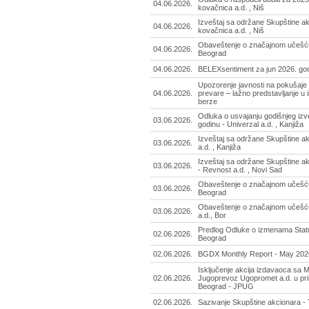
04.06.2026.
kovačnica a.d. , Niš
Izveštaj sa održane Skupštine ak
04.06.2026.
kovačnica a.d. , Niš
Obaveštenje o značajnom učešću
04.06.2026.
Beograd
04.06.2026.
BELEXsentiment za jun 2026. go
Upozorenje javnosti na pokušaje i
04.06.2026.
prevare – lažno predstavljanje 
berze
Odluka o usvajanju godišnjeg izv
03.06.2026.
godinu - Univerzal a.d. , Kanjiža
Izveštaj sa održane Skupštine ak
03.06.2026.
a.d. , Kanjiža
Izveštaj sa održane Skupštine a
03.06.2026.
- Revnost a.d. , Novi Sad
Obaveštenje o značajnom učešću
03.06.2026.
Beograd
Obaveštenje o značajnom učešću
03.06.2026.
a.d., Bor
Predlog Odluke o izmenama Statu
02.06.2026.
Beograd
02.06.2026.
BGDX Monthly Report - May 202
Isključenje akcija izdavaoca sa 
02.06.2026.
Jugoprevoz Ugopromet a.d. u prinu
Beograd - JPUG
02.06.2026.
Sazivanje Skupštine akcionara - Tr