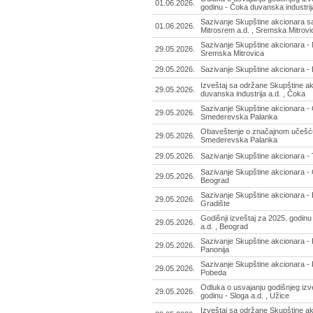
01.06.2026.
godinu - Čoka duvanska industrij
Sazivanje Skupštine akcionara s
01.06.2026.
Mitrosrem a.d. , Sremska Mitrovi
Sazivanje Skupštine akcionara - 
29.05.2026.
Sremska Mitrovica
29.05.2026.
Sazivanje Skupštine akcionara - 
Izveštaj sa održane Skupštine a
29.05.2026.
duvanska industrija a.d. , Čoka
Sazivanje Skupštine akcionara -
29.05.2026.
Smederevska Palanka
Obaveštenje o značajnom učešć
29.05.2026.
Smederevska Palanka
29.05.2026.
Sazivanje Skupštine akcionara - T
Sazivanje Skupštine akcionara - 
29.05.2026.
Beograd
Sazivanje Skupštine akcionara - 
29.05.2026.
Gradište
Godišnji izveštaj za 2025. godinu
29.05.2026.
a.d. , Beograd
Sazivanje Skupštine akcionara - 
29.05.2026.
Panonija
Sazivanje Skupštine akcionara - 
29.05.2026.
Pobeda
Odluka o usvajanju godišnjeg izv
29.05.2026.
godinu - Sloga a.d. , Užice
Izveštaj sa održane Skupštine akc