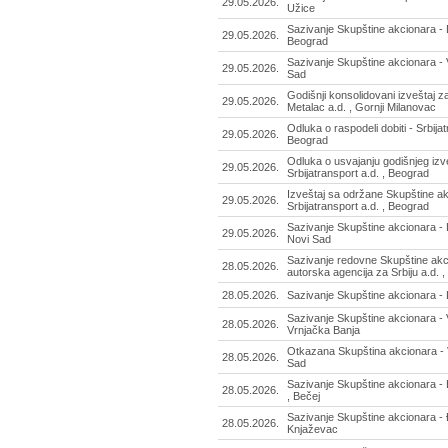
29.05.2026.
Užice
Sazivanje Skupštine akcionara - D
29.05.2026.
Beograd
Sazivanje Skupštine akcionara - 
29.05.2026.
Sad
Godišnji konsolidovani izveštaj z
29.05.2026.
Metalac a.d. , Gornji Milanovac
Odluka o raspodeli dobiti - Srbijat
29.05.2026.
Beograd
Odluka o usvajanju godišnjeg izve
29.05.2026.
Srbijatransport a.d. , Beograd
Izveštaj sa održane Skupštine ak
29.05.2026.
Srbijatransport a.d. , Beograd
Sazivanje Skupštine akcionara - L
29.05.2026.
Novi Sad
Sazivanje redovne Skupštine akc
28.05.2026.
autorska agencija za Srbiju a.d. 
28.05.2026.
Sazivanje Skupštine akcionara - 
Sazivanje Skupštine akcionara - V
28.05.2026.
Vrnjačka Banja
Otkazana Skupština akcionara - V
28.05.2026.
Sad
Sazivanje Skupštine akcionara -
28.05.2026.
, Bečej
Sazivanje Skupštine akcionara - 
28.05.2026.
Knjaževac