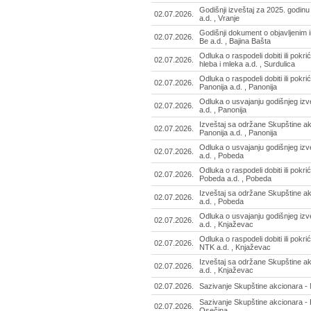
Godišnji izveštaj za 2025. godinu
02.07.2026.
a.d. , Vranje
Godišnji dokument o objavljenim 
02.07.2026.
Be a.d. , Bajina Bašta
Odluka o raspodeli dobiti ili pokri
02.07.2026.
hleba i mleka a.d. , Surdulica
Odluka o raspodeli dobiti ili pokr
02.07.2026.
Panonija a.d. , Panonija
Odluka o usvajanju godišnjeg izv
02.07.2026.
a.d. , Panonija
Izveštaj sa održane Skupštine a
02.07.2026.
Panonija a.d. , Panonija
Odluka o usvajanju godišnjeg iz
02.07.2026.
a.d. , Pobeda
Odluka o raspodeli dobiti ili pokri
02.07.2026.
Pobeda a.d. , Pobeda
Izveštaj sa održane Skupštine a
02.07.2026.
a.d. , Pobeda
Odluka o usvajanju godišnjeg izv
02.07.2026.
a.d. , Knjaževac
Odluka o raspodeli dobiti ili pokri
02.07.2026.
NTK a.d. , Knjaževac
Izveštaj sa održane Skupštine a
02.07.2026.
a.d. , Knjaževac
02.07.2026.
Sazivanje Skupštine akcionara - Mi
Sazivanje Skupštine akcionara - K
02.07.2026.
Osečina