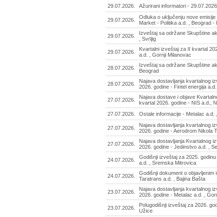
29.07.2026.
Ažurirani informatori - 29.07.2026
Odluka o uključenju nove emisije
29.07.2026.
Market - Politika a.d. , Beograd 
Izveštaj sa održane Skupštine ak
29.07.2026.
, Svrljig
Kvartalni izveštaj za II kvartal 2
29.07.2026.
a.d. , Gornji Milanovac
Izveštaj sa održane Skupštine akc
28.07.2026.
Beograd
Najava dostavljanja kvartalnog izv
28.07.2026.
2026. godine - Fintel energija a.d
Najava dostave i objave Kvartaln
27.07.2026.
kvartal 2026. godine - NIS a.d., 
27.07.2026.
Ostale informacije - Metalac a.d. 
Najava dostavljanja kvartalnog izv
27.07.2026.
2026. godine - Aerodrom Nikola T
Najava dostavljanja Kvartalnog izv
27.07.2026.
2026. godine - Jedinstvo a.d. , S
Godišnji izveštaj za 2025. godinu
24.07.2026.
a.d. , Sremska Mitrovica
Godišnji dokument o objavljenim 
24.07.2026.
Taratrans a.d. , Bajina Bašta
Najava dostavljanja kvartalnog izv
23.07.2026.
2026. godine - Metalac a.d. , Gor
Polugodišnji izveštaj za 2026. godi
23.07.2026.
Užice