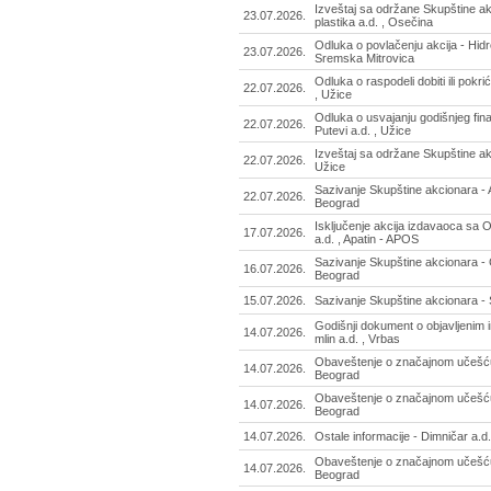
Izveštaj sa održane Skupštine ak
23.07.2026.
plastika a.d. , Osečina
Odluka o povlačenju akcija - Hidr
23.07.2026.
Sremska Mitrovica
Odluka o raspodeli dobiti ili pokri
22.07.2026.
, Užice
Odluka o usvajanju godišnjeg fina
22.07.2026.
Putevi a.d. , Užice
Izveštaj sa održane Skupštine akc
22.07.2026.
Užice
Sazivanje Skupštine akcionara - 
22.07.2026.
Beograd
Isključenje akcija izdavaoca s
17.07.2026.
a.d. , Apatin - APOS
Sazivanje Skupštine akcionara - 
16.07.2026.
Beograd
15.07.2026.
Sazivanje Skupštine akcionara - 
Godišnji dokument o objavljenim i
14.07.2026.
mlin a.d. , Vrbas
Obaveštenje o značajnom učešću 
14.07.2026.
Beograd
Obaveštenje o značajnom učešću 
14.07.2026.
Beograd
14.07.2026.
Ostale informacije - Dimničar a.d
Obaveštenje o značajnom učešću 
14.07.2026.
Beograd