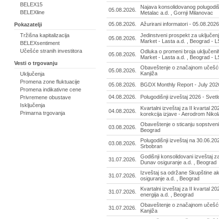
BELEX15
Najava konsolidovanog polugodišn
05.08.2026.
BELEXline
Metalac a.d. , Gornji Milanovac
05.08.2026.
Ažurirani informatori - 05.08.2026
Pokazatelji
Tržišna kapitalizacija
Jedinstveni prospekt za uključen
05.08.2026.
Market - Lasta a.d. , Beograd - 
BELEXsentiment
Učešće stranih investitora
Odluka o promeni broja uključeni
05.08.2026.
Market - Lasta a.d. , Beograd - 
Vesti o trgovanju
Obaveštenje o značajnom učešću 
05.08.2026.
Kanjiža
Uključenja
Promena zone fluktuacije
05.08.2026.
BGDX Monthly Report - July 202
Promena indikativne cene
04.08.2026.
Polugodišnji izveštaj 2026 - Svetl
Privremene obustave
Isključenja
Kvartalni izveštaj za II kvartal 2
04.08.2026.
Primarna trgovanja
korekcija izjave - Aerodrom Nikol
Obaveštenje o sticanju sopstvenih a
03.08.2026.
Beograd
Polugodišnji izveštaj na 30.06.202
03.08.2026.
Srbobran
Godišnji konsolidovani izveštaj z
31.07.2026.
Dunav osiguranje a.d. , Beograd
Izveštaj sa održane Skupštine a
31.07.2026.
osiguranje a.d. , Beograd
Kvartalni izveštaj za II kvartal 20
31.07.2026.
energija a.d. , Beograd
Obaveštenje o značajnom učešću 
31.07.2026.
Kanjiža