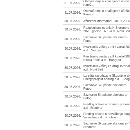
Obaveštenje o značajnom učešću 
31.07.2026.
Kanjiža
Obaveštenje o značajnom učešću 
31.07.2026.
Kanjiža
30.07.2026.
Ažurirani informatori - 30.07.2026
Rezultati poslovanja NIS grupe u
30.07.2026.
2026. godine - NIS a.d., Novi Sad
Sazivanje Skupštine akcionara - I
30.07.2026.
Futog
Kvartalni izveštaj za II kvartal 2
30.07.2026.
a.d. , Sevojno
Kvartalni izveštaj za II kvartal 2
30.07.2026.
Nikola Tesla a.d. , Beograd
Kvartalni izveštaj za drugi kvarta
30.07.2026.
a.d., Novi Sad
Izveštaj sa održane Skupštine ak
30.07.2026.
Energoprojekt holding a.d. , Beo
Sazivanje Skupštine akcionara - I
30.07.2026.
Futog
Sazivanje Skupštine akcionara - I
30.07.2026.
Futog
Predlog odluke o promeni pravne
30.07.2026.
a.d., Srbobran
Predlog odluke o povlačenju akcija
30.07.2026.
Vojvodina a.d., Srbobran
Sazivanje Skupštine akcionara - V
30.07.2026.
Srbobran