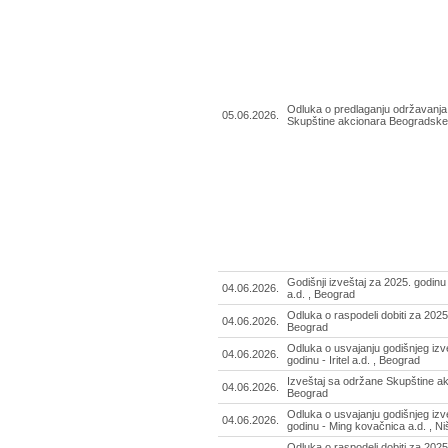
Odluka o predlaganju održavanj
05.06.2026.
Skupštine akcionara Beogradske
Godišnji izveštaj za 2025. godinu
04.06.2026.
a.d. , Beograd
Odluka o raspodeli dobiti za 2025. 
04.06.2026.
Beograd
Odluka o usvajanju godišnjeg izv
04.06.2026.
godinu - Iritel a.d. , Beograd
Izveštaj sa održane Skupštine akci
04.06.2026.
Beograd
Odluka o usvajanju godišnjeg izv
04.06.2026.
godinu - Ming kovačnica a.d. , Ni
Odluka o raspodeli dobiti za 2025