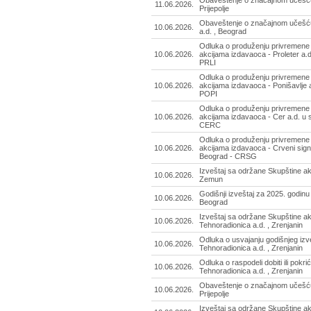
Obaveštenje o značajnom učešću 
11.06.2026.
Prijepolje
Obaveštenje o značajnom učešću 
10.06.2026.
a.d. , Beograd
Odluka o produženju privremene
10.06.2026.
akcijama izdavaoca - Proleter a.d.
PRLI
Odluka o produženju privremene
10.06.2026.
akcijama izdavaoca - Ponišavlje a.
POPI
Odluka o produženju privremene
10.06.2026.
akcijama izdavaoca - Cer a.d. u 
CERC
Odluka o produženju privremene
10.06.2026.
akcijama izdavaoca - Crveni signa
Beograd - CRSG
Izveštaj sa održane Skupštine akc
10.06.2026.
Zemun
Godišnji izveštaj za 2025. godinu 
10.06.2026.
Beograd
Izveštaj sa održane Skupštine ak
10.06.2026.
Tehnoradionica a.d. , Zrenjanin
Odluka o usvajanju godišnjeg izve
10.06.2026.
Tehnoradionica a.d. , Zrenjanin
Odluka o raspodeli dobiti ili pokri
10.06.2026.
Tehnoradionica a.d. , Zrenjanin
Obaveštenje o značajnom učešću 
10.06.2026.
Prijepolje
Izveštaj sa održane Skupštine a