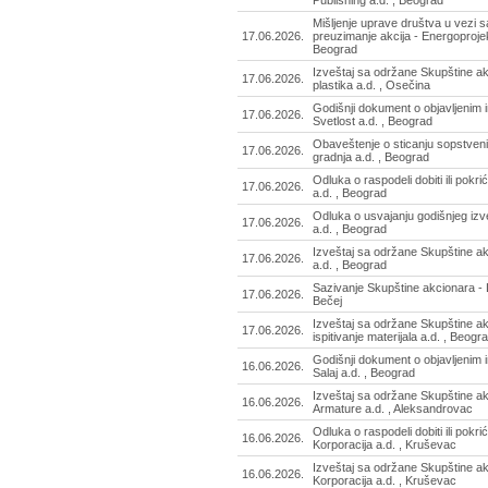
Publishing a.d. , Beograd
Mišljenje uprave društva u vezi
17.06.2026.
preuzimanje akcija - Energoprojekt
Beograd
Izveštaj sa održane Skupštine ak
17.06.2026.
plastika a.d. , Osečina
Godišnji dokument o objavljenim 
17.06.2026.
Svetlost a.d. , Beograd
Obaveštenje o sticanju sopstvenih
17.06.2026.
gradnja a.d. , Beograd
Odluka o raspodeli dobiti ili pokri
17.06.2026.
a.d. , Beograd
Odluka o usvajanju godišnjeg izve
17.06.2026.
a.d. , Beograd
Izveštaj sa održane Skupštine ak
17.06.2026.
a.d. , Beograd
Sazivanje Skupštine akcionara - L
17.06.2026.
Bečej
Izveštaj sa održane Skupštine akc
17.06.2026.
ispitivanje materijala a.d. , Beogr
Godišnji dokument o objavljenim 
16.06.2026.
Salaj a.d. , Beograd
Izveštaj sa održane Skupštine a
16.06.2026.
Armature a.d. , Aleksandrovac
Odluka o raspodeli dobiti ili pokri
16.06.2026.
Korporacija a.d. , Kruševac
Izveštaj sa održane Skupštine ak
16.06.2026.
Korporacija a.d. , Kruševac