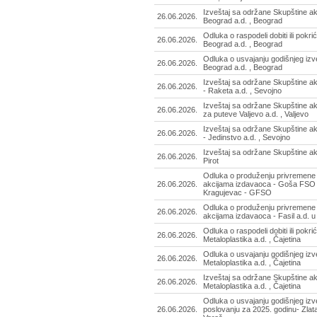
Izveštaj sa održane Skupštine ak
26.06.2026.
Beograd a.d. , Beograd
Odluka o raspodeli dobiti ili pokr
26.06.2026.
Beograd a.d. , Beograd
Odluka o usvajanju godišnjeg izv
26.06.2026.
Beograd a.d. , Beograd
Izveštaj sa održane Skupštine a
26.06.2026.
- Raketa a.d. , Sevojno
Izveštaj sa održane Skupštine a
26.06.2026.
za puteve Valjevo a.d. , Valjevo
Izveštaj sa održane Skupštine a
26.06.2026.
- Jedinstvo a.d. , Sevojno
Izveštaj sa održane Skupštine akc
26.06.2026.
Pirot
Odluka o produženju privremene
26.06.2026.
akcijama izdavaoca - Goša FSO a
Kragujevac - GFSO
Odluka o produženju privremene
26.06.2026.
akcijama izdavaoca - Fasil a.d. u s
Odluka o raspodeli dobiti ili pokri
26.06.2026.
Metaloplastika a.d. , Čajetina
Odluka o usvajanju godišnjeg izve
26.06.2026.
Metaloplastika a.d. , Čajetina
Izveštaj sa održane Skupštine ak
26.06.2026.
Metaloplastika a.d. , Čajetina
Odluka o usvajanju godišnjeg izve
26.06.2026.
poslovanju za 2025. godinu- Zlata