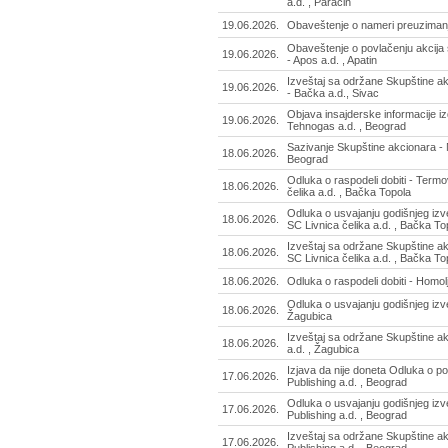
a.d. , Paraćin
19.06.2026.
Obaveštenje o nameri preuzimanja
Obaveštenje o povlačenju akcija 
19.06.2026.
- Apos a.d. , Apatin
Izveštaj sa održane Skupštine a
19.06.2026.
- Bačka a.d., Sivac
Objava insajderske informacije 
19.06.2026.
Tehnogas a.d. , Beograd
Sazivanje Skupštine akcionara - N
18.06.2026.
Beograd
Odluka o raspodeli dobiti - Term
18.06.2026.
čelika a.d. , Bačka Topola
Odluka o usvajanju godišnjeg izv
18.06.2026.
SC Livnica čelika a.d. , Bačka To
Izveštaj sa održane Skupštine a
18.06.2026.
SC Livnica čelika a.d. , Bačka To
18.06.2026.
Odluka o raspodeli dobiti - Homol
Odluka o usvajanju godišnjeg izve
18.06.2026.
Žagubica
Izveštaj sa održane Skupštine a
18.06.2026.
a.d. , Žagubica
Izjava da nije doneta Odluka o po
17.06.2026.
Publishing a.d. , Beograd
Odluka o usvajanju godišnjeg izve
17.06.2026.
Publishing a.d. , Beograd
Izveštaj sa održane Skupštine ak
17.06.2026.