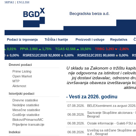
SRPSKI
|
ENGLISH
Podaci iz trgovanja
Tržišta i hartije
Proizvodi i usluge
Regulativa
Č
1%
PPVA 2.900
1,75%
TGAS 42.566
10,56%
TRBG 3.293
-2,86%
,00%
RSRES12C2028 92,8000
0,00%
RSRES12C2031 80,6000
0,00%
RSRES12E
Dnevni podaci
U skladu sa Zakonom o tržištu kapital
Prime Listing
nije odgovorna za istinitost i celo
Open Market
joj dostavi izdavalac, odnosno d
MTP
izvršavanja obaveza izveštavanja k
Aktivnost
aktima
Istorijski podaci
- Vesti za 2026. godinu
Dnevne statistike
Nedeljne statistike
07.08.2026.
BELEXsentiment za avgust 2026.
Mesečne statistike
Sazivanje Skupštine akcionara - 
06.08.2026.
Godišnje statistike
Beograd
Blokovi/Primarno/MC
06.08.2026.
Ostale informacije - Galeb FSU a
Prijavljene transakcije
Izveštaj sa održane Skupštine a
Indeksi
06.08.2026.
a.d. , Beograd