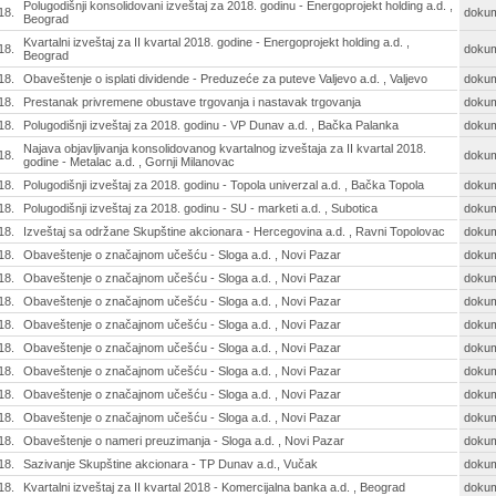
Polugodišnji konsolidovani izveštaj za 2018. godinu - Energoprojekt holding a.d. ,
18.
doku
Beograd
Kvartalni izveštaj za II kvartal 2018. godine - Energoprojekt holding a.d. ,
18.
doku
Beograd
18.
Obaveštenje o isplati dividende - Preduzeće za puteve Valjevo a.d. , Valjevo
doku
18.
Prestanak privremene obustave trgovanja i nastavak trgovanja
doku
18.
Polugodišnji izveštaj za 2018. godinu - VP Dunav a.d. , Bačka Palanka
doku
Najava objavljivanja konsolidovanog kvartalnog izveštaja za II kvartal 2018.
18.
doku
godine - Metalac a.d. , Gornji Milanovac
18.
Polugodišnji izveštaj za 2018. godinu - Topola univerzal a.d. , Bačka Topola
doku
18.
Polugodišnji izveštaj za 2018. godinu - SU - marketi a.d. , Subotica
doku
18.
Izveštaj sa održane Skupštine akcionara - Hercegovina a.d. , Ravni Topolovac
doku
18.
Obaveštenje o značajnom učešću - Sloga a.d. , Novi Pazar
doku
18.
Obaveštenje o značajnom učešću - Sloga a.d. , Novi Pazar
doku
18.
Obaveštenje o značajnom učešću - Sloga a.d. , Novi Pazar
doku
18.
Obaveštenje o značajnom učešću - Sloga a.d. , Novi Pazar
doku
18.
Obaveštenje o značajnom učešću - Sloga a.d. , Novi Pazar
doku
18.
Obaveštenje o značajnom učešću - Sloga a.d. , Novi Pazar
doku
18.
Obaveštenje o značajnom učešću - Sloga a.d. , Novi Pazar
doku
18.
Obaveštenje o značajnom učešću - Sloga a.d. , Novi Pazar
doku
18.
Obaveštenje o nameri preuzimanja - Sloga a.d. , Novi Pazar
doku
18.
Sazivanje Skupštine akcionara - TP Dunav a.d., Vučak
doku
18.
Kvartalni izveštaj za II kvartal 2018 - Komercijalna banka a.d. , Beograd
doku