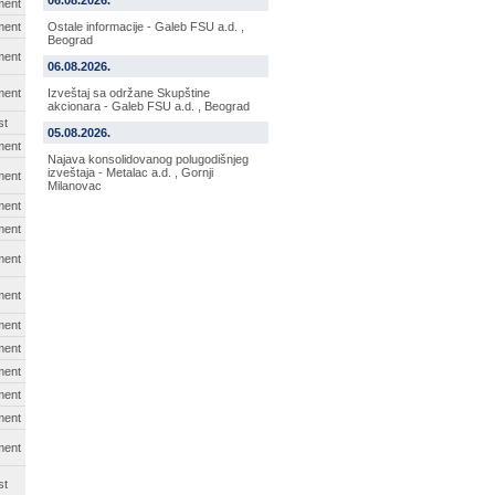
06.08.2026.
ment
ment
Ostale informacije - Galeb FSU a.d. ,
Beograd
ment
06.08.2026.
ment
Izveštaj sa održane Skupštine
akcionara - Galeb FSU a.d. , Beograd
st
05.08.2026.
ment
Najava konsolidovanog polugodišnjeg
izveštaja - Metalac a.d. , Gornji
ment
Milanovac
ment
ment
ment
ment
ment
ment
ment
ment
ment
ment
st