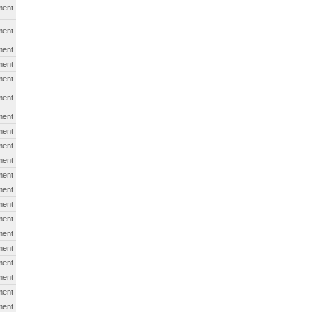
ment
ment
ment
ment
ment
ment
ment
ment
ment
ment
ment
ment
ment
ment
ment
ment
ment
ment
ment
ment