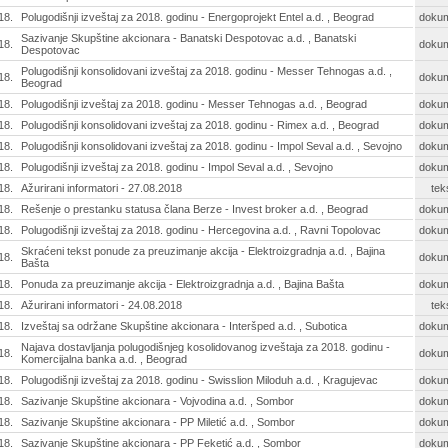
18.
Polugodišnji izveštaj za 2018. godinu - Energoprojekt Entel a.d. , Beograd
doku
Sazivanje Skupštine akcionara - Banatski Despotovac a.d. , Banatski
18.
doku
Despotovac
Polugodišnji konsolidovani izveštaj za 2018. godinu - Messer Tehnogas a.d. ,
18.
doku
Beograd
18.
Polugodišnji izveštaj za 2018. godinu - Messer Tehnogas a.d. , Beograd
doku
18.
Polugodišnji konsolidovani izveštaj za 2018. godinu - Rimex a.d. , Beograd
doku
18.
Polugodišnji konsolidovani izveštaj za 2018. godinu - Impol Seval a.d. , Sevojno
doku
18.
Polugodišnji izveštaj za 2018. godinu - Impol Seval a.d. , Sevojno
doku
18.
Ažurirani informatori - 27.08.2018
tek
18.
Rešenje o prestanku statusa člana Berze - Invest broker a.d. , Beograd
doku
18.
Polugodišnji izveštaj za 2018. godinu - Hercegovina a.d. , Ravni Topolovac
doku
Skraćeni tekst ponude za preuzimanje akcija - Elektroizgradnja a.d. , Bajina
18.
doku
Bašta
18.
Ponuda za preuzimanje akcija - Elektroizgradnja a.d. , Bajina Bašta
doku
18.
Ažurirani informatori - 24.08.2018
tek
18.
Izveštaj sa održane Skupštine akcionara - Interšped a.d. , Subotica
doku
Najava dostavljanja polugodišnjeg kosolidovanog izveštaja za 2018. godinu -
18.
doku
Komercijalna banka a.d. , Beograd
18.
Polugodišnji izveštaj za 2018. godinu - Swisslion Miloduh a.d. , Kragujevac
doku
18.
Sazivanje Skupštine akcionara - Vojvodina a.d. , Sombor
doku
18.
Sazivanje Skupštine akcionara - PP Miletić a.d. , Sombor
doku
18.
Sazivanje Skupštine akcionara - PP Feketić a.d. , Sombor
doku