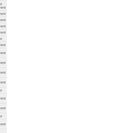
st
ment
ment
ment
ment
ment
st
ment
ment
ment
ment
ment
st
ment
ment
st
ment