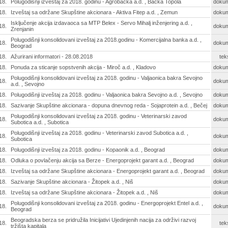
18.
Polugodišnji izveštaj za 2018. godinu - Agrobačka a.d. , Bačka Topola
doku
18.
Izveštaj sa održane Skupštine akcionara - Aktiva Fitep a.d. , Zemun
doku
Isključenje akcija izdavaoca sa MTP Belex - Servo Mihalj inženjering a.d. ,
18.
doku
Zrenjanin
Polugodišnji konsolidovani izveštaj za 2018.godinu - Komercijalna banka a.d. ,
18.
doku
Beograd
18.
Ažurirani informatori - 28.08.2018
tek
18.
Ponuda za sticanje sopstvenih akcija - Miroč a.d. , Kladovo
doku
Polugodišnji konsolidovani izveštaj za 2018. godinu - Valjaonica bakra Sevojno
18.
doku
a.d. , Sevojno
18.
Polugodišnji izveštaj za 2018. godinu - Valjaonica bakra Sevojno a.d. , Sevojno
doku
18.
Sazivanje Skupštine akcionara - dopuna dnevnog reda - Sojaprotein a.d. , Bečej
doku
Polugodišnji konsolidovani izveštaj za 2018. godinu - Veterinarski zavod
18.
doku
Subotica a.d. , Subotica
Polugodišnji izveštaj za 2018. godinu - Veterinarski zavod Subotica a.d. ,
18.
doku
Subotica
18.
Polugodišnji izveštaj za 2018. godinu - Kopaonik a.d. , Beograd
doku
18.
Odluka o povlačenju akcija sa Berze - Energoprojekt garant a.d. , Beograd
doku
18.
Izveštaj sa održane Skupštine akcionara - Energoprojekt garant a.d. , Beograd
doku
18.
Sazivanje Skupštine akcionara - Žitopek a.d. , Niš
doku
18.
Izveštaj sa održane Skupštine akcionara - Žitopek a.d. , Niš
doku
Polugodišnji konsolidovani izveštaj za 2018. godinu - Energoprojekt Entel a.d. ,
18.
doku
Beograd
Beogradska berza se pridružila Inicijativi Ujedinjenih nacija za održivi razvoj
18.
tek
tržišta kapitala