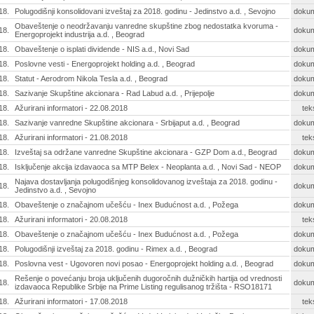
18.
Polugodišnji konsolidovani izveštaj za 2018. godinu - Jedinstvo a.d. , Sevojno
doku
Obaveštenje o neodržavanju vanredne skupštine zbog nedostatka kvoruma -
18.
doku
Energoprojekt industrija a.d. , Beograd
18.
Obaveštenje o isplati dividende - NIS a.d., Novi Sad
doku
18.
Poslovne vesti - Energoprojekt holding a.d. , Beograd
doku
18.
Statut - Aerodrom Nikola Tesla a.d. , Beograd
doku
18.
Sazivanje Skupštine akcionara - Rad Labud a.d. , Prijepolje
doku
18.
Ažurirani informatori - 22.08.2018
tek
18.
Sazivanje vanredne Skupštine akcionara - Srbijaput a.d. , Beograd
doku
18.
Ažurirani informatori - 21.08.2018
tek
18.
Izveštaj sa održane vanredne Skupštine akcionara - GZP Dom a.d., Beograd
doku
18.
Isključenje akcija izdavaoca sa MTP Belex - Neoplanta a.d. , Novi Sad - NEOP
doku
Najava dostavljanja polugodišnjeg konsolidovanog izveštaja za 2018. godinu -
18.
doku
Jedinstvo a.d. , Sevojno
18.
Obaveštenje o značajnom učešću - Inex Budućnost a.d. , Požega
doku
18.
Ažurirani informatori - 20.08.2018
tek
18.
Obaveštenje o značajnom učešću - Inex Budućnost a.d. , Požega
doku
18.
Polugodišnji izveštaj za 2018. godinu - Rimex a.d. , Beograd
doku
18.
Poslovna vest - Ugovoren novi posao - Energoprojekt holding a.d. , Beograd
doku
Rešenje o povećanju broja uključenih dugoročnih dužničkih hartija od vrednosti
18.
doku
izdavaoca Republike Srbije na Prime Listing regulisanog tržišta - RSO18171
18.
Ažurirani informatori - 17.08.2018
tek