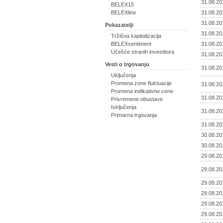
31.08.20
BELEX15
BELEXline
31.08.20
31.08.20
Pokazatelji
31.08.20
Tržišna kapitalizacija
BELEXsentiment
31.08.20
Učešće stranih investitora
31.08.20
Vesti o trgovanju
31.08.20
Uključenja
Promena zone fluktuacije
31.08.20
Promena indikativne cene
31.08.20
Privremene obustave
Isključenja
31.08.20
Primarna trgovanja
31.08.20
30.08.20
30.08.20
29.08.20
29.08.20
29.08.20
29.08.20
29.08.20
29.08.20