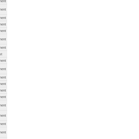
ment
ment
ment
ment
ment
ment
ment
st
ment
ment
ment
ment
ment
ment
ment
ment
ment
ment