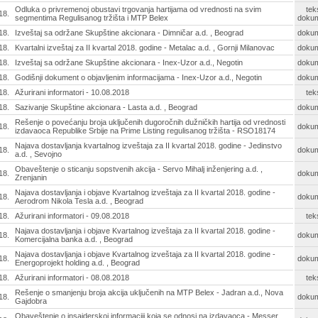
Odluka o privremenoj obustavi trgovanja hartijama od vrednosti na svim
tek
18.
segmentima Regulisanog tržišta i MTP Belex
doku
18.
Izveštaj sa održane Skupštine akcionara - Dimničar a.d. , Beograd
doku
18.
Kvartalni izveštaj za II kvartal 2018. godine - Metalac a.d. , Gornji Milanovac
doku
18.
Izveštaj sa održane Skupštine akcionara - Inex-Uzor a.d., Negotin
doku
18.
Godišnji dokument o objavljenim informacijama - Inex-Uzor a.d., Negotin
doku
18.
Ažurirani informatori - 10.08.2018
tek
18.
Sazivanje Skupštine akcionara - Lasta a.d. , Beograd
doku
Rešenje o povećanju broja uključenih dugoročnih dužničkih hartija od vrednosti
18.
doku
izdavaoca Republike Srbije na Prime Listing regulisanog tržišta - RSO18174
Najava dostavljanja kvartalnog izveštaja za II kvartal 2018. godine - Jedinstvo
18.
doku
a.d. , Sevojno
Obaveštenje o sticanju sopstvenih akcija - Servo Mihalj inženjering a.d. ,
18.
doku
Zrenjanin
Najava dostavljanja i objave Kvartalnog izveštaja za II kvartal 2018. godine -
18.
doku
Aerodrom Nikola Tesla a.d. , Beograd
18.
Ažurirani informatori - 09.08.2018
tek
Najava dostavljanja i objave Kvartalnog izveštaja za II kvartal 2018. godine -
18.
doku
Komercijalna banka a.d. , Beograd
Najava dostavljanja i objave Kvartalnog izveštaja za II kvartal 2018. godine -
18.
doku
Energoprojekt holding a.d. , Beograd
18.
Ažurirani informatori - 08.08.2018
tek
Rešenje o smanjenju broja akcija uključenih na MTP Belex - Jadran a.d., Nova
18.
doku
Gajdobra
Obaveštenje o insajderskoj informaciji koja se odnosi na izdavaoca - Messer