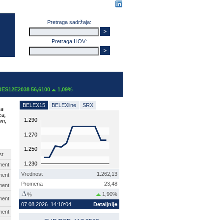
Pretraga sadržaja:
Pretraga HOV:
38 56,6100
1,09%
BELEX15
BELEXline
SRX
za
ca,
1.290
om,
1.270
1.250
st
1.230
ment
Vrednost
1.262,13
ment
Promena
23,48
ment
1,90%
%
ment
07.08.2026. 14:10:04
Detaljnije
ment