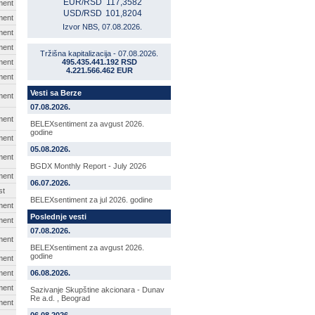
EUR/RSD
117,3582
ment
USD/RSD
101,8204
ment
Izvor NBS, 07.08.2026.
ment
ment
Tržišna kapitalizacija - 07.08.2026.
ment
495.435.441.192 RSD
4.221.566.462 EUR
ment
Vesti sa Berze
ment
07.08.2026.
ment
BELEXsentiment za avgust 2026.
godine
ment
05.08.2026.
ment
BGDX Monthly Report - July 2026
ment
06.07.2026.
st
BELEXsentiment za jul 2026. godine
ment
Poslednje vesti
ment
07.08.2026.
ment
BELEXsentiment za avgust 2026.
godine
ment
ment
06.08.2026.
ment
Sazivanje Skupštine akcionara - Dunav
Re a.d. , Beograd
ment