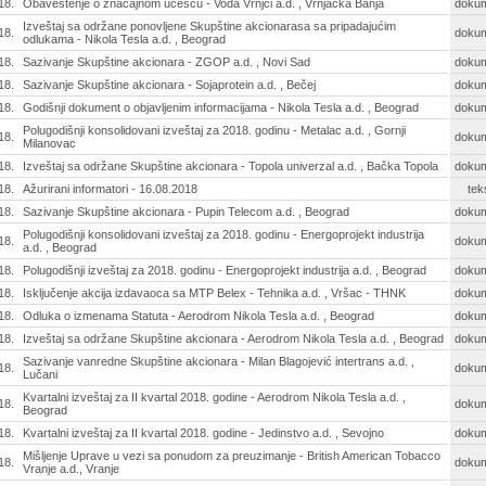
18.
Obaveštenje o značajnom učešću - Voda Vrnjci a.d. , Vrnjačka Banja
doku
Izveštaj sa održane ponovljene Skupštine akcionarasa sa pripadajućim
18.
doku
odlukama - Nikola Tesla a.d. , Beograd
18.
Sazivanje Skupštine akcionara - ZGOP a.d. , Novi Sad
doku
18.
Sazivanje Skupštine akcionara - Sojaprotein a.d. , Bečej
doku
18.
Godišnji dokument o objavljenim informacijama - Nikola Tesla a.d. , Beograd
doku
Polugodišnji konsolidovani izveštaj za 2018. godinu - Metalac a.d. , Gornji
18.
doku
Milanovac
18.
Izveštaj sa održane Skupštine akcionara - Topola univerzal a.d. , Bačka Topola
doku
18.
Ažurirani informatori - 16.08.2018
tek
18.
Sazivanje Skupštine akcionara - Pupin Telecom a.d. , Beograd
doku
Polugodišnji konsolidovani izveštaj za 2018. godinu - Energoprojekt industrija
18.
doku
a.d. , Beograd
18.
Polugodišnji izveštaj za 2018. godinu - Energoprojekt industrija a.d. , Beograd
doku
18.
Isključenje akcija izdavaoca sa MTP Belex - Tehnika a.d. , Vršac - THNK
doku
18.
Odluka o izmenama Statuta - Aerodrom Nikola Tesla a.d. , Beograd
doku
18.
Izveštaj sa održane Skupštine akcionara - Aerodrom Nikola Tesla a.d. , Beograd
doku
Sazivanje vanredne Skupštine akcionara - Milan Blagojević intertrans a.d. ,
18.
doku
Lučani
Kvartalni izveštaj za II kvartal 2018. godine - Aerodrom Nikola Tesla a.d. ,
18.
doku
Beograd
18.
Kvartalni izveštaj za II kvartal 2018. godine - Jedinstvo a.d. , Sevojno
doku
Mišljenje Uprave u vezi sa ponudom za preuzimanje - British American Tobacco
18.
doku
Vranje a.d., Vranje