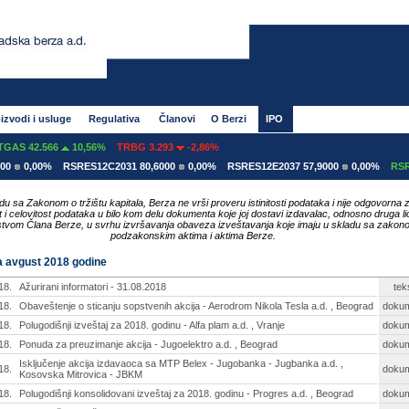
izvodi i usluge
Regulativa
Članovi
O Berzi
IPO
.566
10,56%
TRBG 3.293
-2,86%
00%
RSRES12C2031 80,6000
0,00%
RSRES12E2037 57,9000
0,00%
RSRES12E20
du sa Zakonom o tržištu kapitala, Berza ne vrši proveru istinitosti podataka i nije odgovorna 
ost i celovitost podataka u bilo kom delu dokumenta koje joj dostavi izdavalac, odnosno druga li
tvom Člana Berze, u svrhu izvršavanja obaveza izveštavanja koje imaju u skladu sa zakon
podzakonskim aktima i aktima Berze.
za avgust 2018 godine
18.
Ažurirani informatori - 31.08.2018
tek
18.
Obaveštenje o sticanju sopstvenih akcija - Aerodrom Nikola Tesla a.d. , Beograd
doku
18.
Polugodišnji izveštaj za 2018. godinu - Alfa plam a.d. , Vranje
doku
18.
Ponuda za preuzimanje akcija - Jugoelektro a.d. , Beograd
doku
Isključenje akcija izdavaoca sa MTP Belex - Jugobanka - Jugbanka a.d. ,
18.
doku
Kosovska Mitrovica - JBKM
18.
Polugodišnji konsolidovani izveštaj za 2018. godinu - Progres a.d. , Beograd
doku