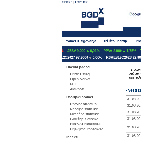
SRPSKI
|
ENGLISH
Podaci iz trgovanja
Tržišta i hartije
Pro
0,00%
GFOM 1.399
-0,07%
JESV 9.000
0,01%
PPVA 2.900
1,75%
TGAS 42
31 78,5000
0,00%
RSRES12C2027 97,2000
0,00%
RSRES12C2028 92,8000
0,
Dnevni podaci
U skla
istinit
Prime Listing
posreds
Open Market
MTP
Aktivnost
- Vesti 
Istorijski podaci
31.08.20
Dnevne statistike
31.08.20
Nedeljne statistike
31.08.20
Mesečne statistike
31.08.20
Godišnje statistike
Blokovi/Primarno/MC
31.08.20
Prijavljene transakcije
31.08.20
Indeksi