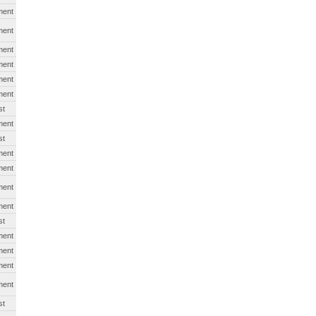
ment
ment
ment
ment
ment
ment
st
ment
st
ment
ment
ment
ment
st
ment
ment
ment
ment
st