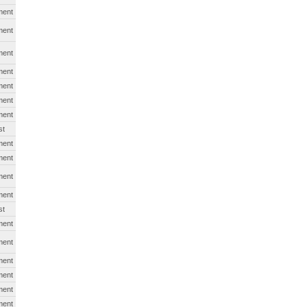
ment
ment
ment
ment
ment
ment
ment
st
ment
ment
ment
ment
st
ment
ment
ment
ment
ment
ment