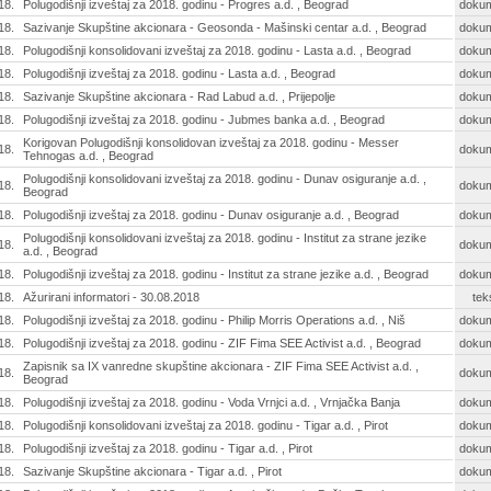
18.
Polugodišnji izveštaj za 2018. godinu - Progres a.d. , Beograd
doku
18.
Sazivanje Skupštine akcionara - Geosonda - Mašinski centar a.d. , Beograd
doku
18.
Polugodišnji konsolidovani izveštaj za 2018. godinu - Lasta a.d. , Beograd
doku
18.
Polugodišnji izveštaj za 2018. godinu - Lasta a.d. , Beograd
doku
18.
Sazivanje Skupštine akcionara - Rad Labud a.d. , Prijepolje
doku
18.
Polugodišnji izveštaj za 2018. godinu - Jubmes banka a.d. , Beograd
doku
Korigovan Polugodišnji konsolidovan izveštaj za 2018. godinu - Messer
18.
doku
Tehnogas a.d. , Beograd
Polugodišnji konsolidovani izveštaj za 2018. godinu - Dunav osiguranje a.d. ,
18.
doku
Beograd
18.
Polugodišnji izveštaj za 2018. godinu - Dunav osiguranje a.d. , Beograd
doku
Polugodišnji konsolidovani izveštaj za 2018. godinu - Institut za strane jezike
18.
doku
a.d. , Beograd
18.
Polugodišnji izveštaj za 2018. godinu - Institut za strane jezike a.d. , Beograd
doku
18.
Ažurirani informatori - 30.08.2018
tek
18.
Polugodišnji izveštaj za 2018. godinu - Philip Morris Operations a.d. , Niš
doku
18.
Polugodišnji izveštaj za 2018. godinu - ZIF Fima SEE Activist a.d. , Beograd
doku
Zapisnik sa IX vanredne skupštine akcionara - ZIF Fima SEE Activist a.d. ,
18.
doku
Beograd
18.
Polugodišnji izveštaj za 2018. godinu - Voda Vrnjci a.d. , Vrnjačka Banja
doku
18.
Polugodišnji konsolidovani izveštaj za 2018. godinu - Tigar a.d. , Pirot
doku
18.
Polugodišnji izveštaj za 2018. godinu - Tigar a.d. , Pirot
doku
18.
Sazivanje Skupštine akcionara - Tigar a.d. , Pirot
doku