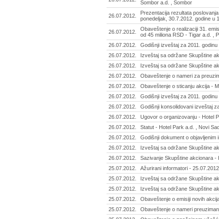
Sombor a.d. , Sombor
Prezentacija rezultata poslovanj
26.07.2012.
ponedeljak, 30.7.2012. godine u 1
Obaveštenje o realizaciji 31. em
26.07.2012.
od 45 miliona RSD - Tigar a.d. , P
26.07.2012.
Godišnji izveštaj za 2011. godinu
26.07.2012.
Izveštaj sa održane Skupštine ak
26.07.2012.
Izveštaj sa održane Skupštine ak
26.07.2012.
Obaveštenje o nameri za preuzima
26.07.2012.
Obaveštenje o sticanju akcija - Ma
26.07.2012.
Godišnji izveštaj za 2011. godinu
26.07.2012.
Godišnji konsolidovani izveštaj z
26.07.2012.
Ugovor o organizovanju - Hotel P
26.07.2012.
Statut - Hotel Park a.d. , Novi Sa
26.07.2012.
Godišnji dokument o objavljenim i
26.07.2012.
Izveštaj sa održane Skupštine ak
26.07.2012.
Sazivanje Skupštine akcionara - K
25.07.2012.
Ažurirani informatori - 25.07.2012
25.07.2012.
Izveštaj sa održane Skupštine ak
25.07.2012.
Izveštaj sa održane Skupštine ak
25.07.2012.
Obaveštenje o emisiji novih akcij
25.07.2012.
Obaveštenje o nameri preuzimanj