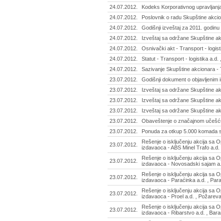
24.07.2012.
Kodeks Korporativnog upravljanja
24.07.2012.
Poslovnik o radu Skupštine akcio
24.07.2012.
Godišnji izveštaj za 2011. godin
24.07.2012.
Izveštaj sa održane Skupštine a
24.07.2012.
Osnivački akt - Transport - logist
24.07.2012.
Statut - Transport - logistika a.d.
24.07.2012.
Sazivanje Skupštine akcionara - T
23.07.2012.
Godišnji dokument o objavljenim i
23.07.2012.
Izveštaj sa održane Skupštine akc
23.07.2012.
Izveštaj sa održane Skupštine a
23.07.2012.
Izveštaj sa održane Skupštine ak
23.07.2012.
Obaveštenje o značajnom učešću 
23.07.2012.
Ponuda za otkup 5.000 komada so
Rešenje o isključenju akcija sa 
23.07.2012.
izdavaoca - ABS Minel Trafo a.d
Rešenje o isključenju akcija sa 
23.07.2012.
izdavaoca - Novosadski sajam a.
Rešenje o isključenju akcija sa 
23.07.2012.
izdavaoca - Paraćinka a.d. , Par
Rešenje o isključenju akcija sa 
23.07.2012.
izdavaoca - Proel a.d. , Požare
Rešenje o isključenju akcija sa 
23.07.2012.
izdavaoca - Ribarstvo a.d. , Ba