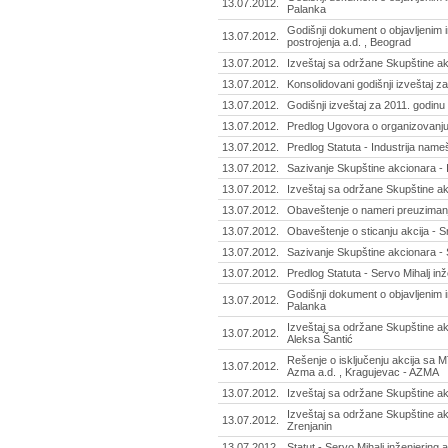
13.07.2012.
Palanka
Godišnji dokument o objavljenim 
13.07.2012.
postrojenja a.d. , Beograd
13.07.2012.
Izveštaj sa održane Skupštine akc
13.07.2012.
Konsolidovani godišnji izveštaj za
13.07.2012.
Godišnji izveštaj za 2011. godinu 
13.07.2012.
Predlog Ugovora o organizovanju 
13.07.2012.
Predlog Statuta - Industrija name
13.07.2012.
Sazivanje Skupštine akcionara - 
13.07.2012.
Izveštaj sa održane Skupštine ak
13.07.2012.
Obaveštenje o nameri preuzimanja
13.07.2012.
Obaveštenje o sticanju akcija - Sr
13.07.2012.
Sazivanje Skupštine akcionara - S
13.07.2012.
Predlog Statuta - Servo Mihalj inž
Godišnji dokument o objavljenim 
13.07.2012.
Palanka
Izveštaj sa održane Skupštine akc
13.07.2012.
Aleksa Šantić
Rešenje o isključenju akcija sa
13.07.2012.
Azma a.d. , Kragujevac - AZMA
13.07.2012.
Izveštaj sa održane Skupštine akc
Izveštaj sa održane Skupštine akc
13.07.2012.
Zrenjanin
13.07.2012.
Statut - Servo Mihalj inženjering a