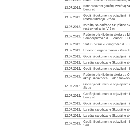
Konsolidovani godišnji izveštaj z
13.07.2012.
Beograd
Godišnji dokument o objavljenim i
13.07.2012.
restrukturiranju, Vršac
Izveštaj sa održane Skupštine akc
13.07.2012.
restrukturiranju, Vršac
Rešenje o isključenju akcija sa
13.07.2012.
Somborputevi a.d. , Sombor - S
13.07.2012.
Statut - Vršački vinogradi a.d. - u
13.07.2012.
Ugovor o organizovanju - Vršački 
13.07.2012.
Godišnji dokument o objavljenim
13.07.2012.
Izveštaj sa održane Skupštine a
13.07.2012.
Godišnji dokument o objavljenim 
Rešenje o isključenju akcija sa 
13.07.2012.
akcije, izdavaoca - Lala Stankovi
Godišnji dokument o objavljenim i
12.07.2012.
Sivac
Godišnji dokument o objavljenim i
12.07.2012.
Beograd
12.07.2012.
Godišnji dokument o objavljenim i
12.07.2012.
Izveštaj sa održane Skupštine a
12.07.2012.
Izveštaj sa održane Skupštine a
Godišnji dokument o objavljenim i
12.07.2012.
Sad