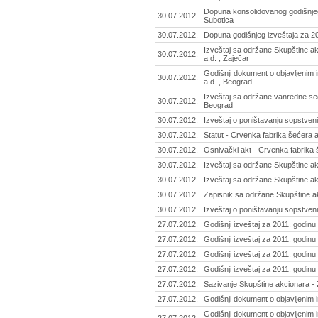
Dopuna konsolidovanog godišnjeg 
30.07.2012.
Subotica
30.07.2012.
Dopuna godišnjeg izveštaja za 20
Izveštaj sa održane Skupštine ak
30.07.2012.
a.d. , Zaječar
Godišnji dokument o objavljenim 
30.07.2012.
a.d. , Beograd
Izveštaj sa održane vanredne sed
30.07.2012.
Beograd
30.07.2012.
Izveštaj o poništavanju sopstven
30.07.2012.
Statut - Crvenka fabrika šećera 
30.07.2012.
Osnivački akt - Crvenka fabrika 
30.07.2012.
Izveštaj sa održane Skupštine ak
30.07.2012.
Izveštaj sa održane Skupštine akc
30.07.2012.
Zapisnik sa održane Skupštine ak
30.07.2012.
Izveštaj o poništavanju sopstven
27.07.2012.
Godišnji izveštaj za 2011. godinu 
27.07.2012.
Godišnji izveštaj za 2011. godinu
27.07.2012.
Godišnji izveštaj za 2011. godinu -
27.07.2012.
Godišnji izveštaj za 2011. godinu 
27.07.2012.
Sazivanje Skupštine akcionara - 
27.07.2012.
Godišnji dokument o objavljenim i
Godišnji dokument o objavljenim i