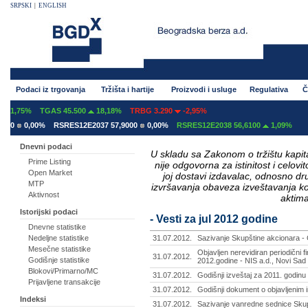
SRPSKI
|
ENGLISH
Podaci iz trgovanja
Tržišta i hartije
Proizvodi i usluge
Regulativa
Č
TGAS 45.500
18,18%
TRBG 3.290
-2,95%
00%
RSRES12E2037 57,9000
0,00%
RSRES12E2038 56,6100
1,09%
Dnevni podaci
U skladu sa Zakonom o tržištu kapital
Prime Listing
nije odgovorna za istinitost i celo
Open Market
joj dostavi izdavalac, odnosno d
MTP
izvršavanja obaveza izveštavanja k
Aktivnost
aktima
Istorijski podaci
- Vesti za jul 2012 godine
Dnevne statistike
Nedeljne statistike
31.07.2012.
Sazivanje Skupštine akcionara - 
Mesečne statistike
Objavljen nerevidiran periodični fi
31.07.2012.
Godišnje statistike
2012.godine - NIS a.d., Novi Sad 
Blokovi/Primarno/MC
31.07.2012.
Godišnji izveštaj za 2011. godinu
Prijavljene transakcije
31.07.2012.
Godišnji dokument o objavljenim 
Indeksi
31.07.2012.
Sazivanje vanredne sednice Skup