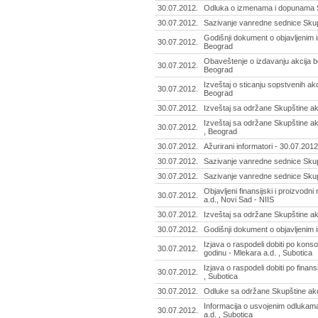
30.07.2012.
Odluka o izmenama i dopunama St
30.07.2012.
Sazivanje vanredne sednice Skup
Godišnji dokument o objavljenim in
30.07.2012.
Beograd
Obaveštenje o izdavanju akcija be
30.07.2012.
Beograd
Izveštaj o sticanju sopstvenih akcij
30.07.2012.
Beograd
30.07.2012.
Izveštaj sa održane Skupštine akc
Izveštaj sa održane Skupštine ak
30.07.2012.
, Beograd
30.07.2012.
Ažurirani informatori - 30.07.2012
30.07.2012.
Sazivanje vanredne sednice Skup
30.07.2012.
Sazivanje vanredne sednice Skup
Objavljeni finansijski i proizvodn
30.07.2012.
a.d., Novi Sad - NIIS
30.07.2012.
Izveštaj sa održane Skupštine ak
30.07.2012.
Godišnji dokument o objavljenim i
Izjava o raspodeli dobiti po kons
30.07.2012.
godinu - Mlekara a.d. , Subotica
Izjava o raspodeli dobiti po finan
30.07.2012.
, Subotica
30.07.2012.
Odluke sa održane Skupštine akci
Informacija o usvojenim odlukama
30.07.2012.
a.d. , Subotica