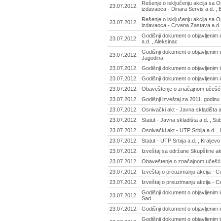
Rešenje o isključenju akcija sa 
23.07.2012.
izdavaoca - Dinara Servis a.d. 
Rešenje o isključenju akcija sa 
23.07.2012.
izdavaoca - Crvena Zastava a.d.
Godišnji dokument o objavljenim i
23.07.2012.
a.d. , Aleksinac
Godišnji dokument o objavljenim 
23.07.2012.
Jagodina
23.07.2012.
Godišnji dokument o objavljenim 
23.07.2012.
Godišnji dokument o objavljenim 
23.07.2012.
Obaveštenje o značajnom učešću 
23.07.2012.
Godišnji izveštaj za 2011. godinu 
23.07.2012.
Osnivački akt - Javna skladišta a
23.07.2012.
Statut - Javna skladišta a.d. , Su
23.07.2012.
Osnivački akt - UTP Srbija a.d. , 
23.07.2012.
Statut - UTP Srbija a.d. , Kraljevo
23.07.2012.
Izveštaj sa održane Skupštine akc
23.07.2012.
Obaveštenje o značajnom učešću 
23.07.2012.
Izveštaj o preuzimanju akcija - 
23.07.2012.
Izveštaj o preuzimanju akcija - C
Godišnji dokument o objavljenim 
23.07.2012.
Sad
23.07.2012.
Godišnji dokument o objavljenim 
Godišnji dokument o objavljenim