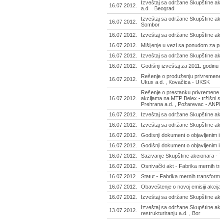
Izveštaj sa održane Skupštine ak
16.07.2012.
a.d. , Beograd
Izveštaj sa održane Skupštine a
16.07.2012.
Sombor
16.07.2012.
Izveštaj sa održane Skupštine akc
16.07.2012.
Mišljenje u vezi sa ponudom za p
16.07.2012.
Izveštaj sa održane Skupštine a
16.07.2012.
Godišnji izveštaj za 2011. godinu
Rešenje o produženju privremene
16.07.2012.
Ukus a.d. , Kovačica - UKSK
Rešenje o prestanku privremene 
16.07.2012.
akcijama na MTP Belex - tržišni
Prehrana a.d. , Požarevac - AN
16.07.2012.
Izveštaj sa održane Skupštine akc
16.07.2012.
Izveštaj sa održane Skupštine akc
16.07.2012.
Godisnji dokument o objavljenim i
16.07.2012.
Godišnji dokument o objavljenim 
16.07.2012.
Sazivanje Skupštine akcionara - T
16.07.2012.
Osnivački akt - Fabrika mernih tr
16.07.2012.
Statut - Fabrika mernih transform
16.07.2012.
Obaveštenje o novoj emisiji akcij
16.07.2012.
Izveštaj sa održane Skupštine a
Izveštaj sa održane Skupštine akc
13.07.2012.
restrukturiranju a.d. , Bor