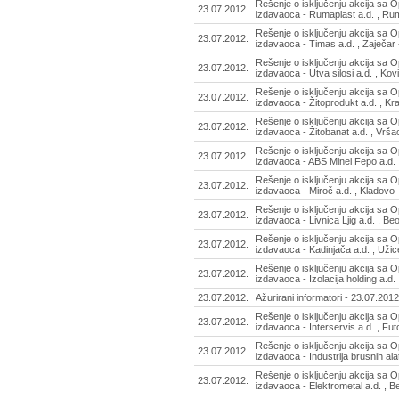
Rešenje o isključenju akcija sa 
23.07.2012.
izdavaoca - Rumaplast a.d. , R
Rešenje o isključenju akcija sa 
23.07.2012.
izdavaoca - Timas a.d. , Zaječa
Rešenje o isključenju akcija sa 
23.07.2012.
izdavaoca - Utva silosi a.d. , Kov
Rešenje o isključenju akcija sa 
23.07.2012.
izdavaoca - Žitoprodukt a.d. , K
Rešenje o isključenju akcija sa 
23.07.2012.
izdavaoca - Žitobanat a.d. , Vrš
Rešenje o isključenju akcija sa 
23.07.2012.
izdavaoca - ABS Minel Fepo a.d. 
Rešenje o isključenju akcija sa 
23.07.2012.
izdavaoca - Miroč a.d. , Kladovo
Rešenje o isključenju akcija sa 
23.07.2012.
izdavaoca - Livnica Ljig a.d. , B
Rešenje o isključenju akcija sa 
23.07.2012.
izdavaoca - Kadinjača a.d. , Uži
Rešenje o isključenju akcija sa 
23.07.2012.
izdavaoca - Izolacija holding a.d.
23.07.2012.
Ažurirani informatori - 23.07.2012
Rešenje o isključenju akcija sa 
23.07.2012.
izdavaoca - Interservis a.d. , Fu
Rešenje o isključenju akcija sa 
23.07.2012.
izdavaoca - Industrija brusnih ala
Rešenje o isključenju akcija sa 
23.07.2012.
izdavaoca - Elektrometal a.d. , 