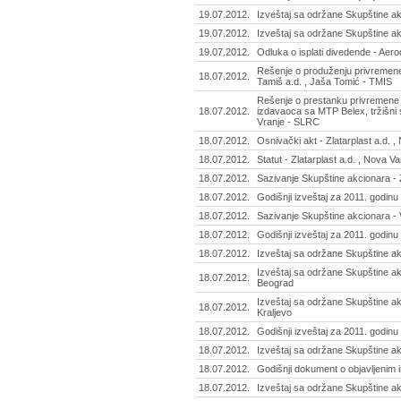
19.07.2012.
Izveštaj sa održane Skupštine akc
19.07.2012.
Izveštaj sa održane Skupštine ak
19.07.2012.
Odluka o isplati divedende - Aer
Rešenje o produženju privremene
18.07.2012.
Tamiš a.d. , Jaša Tomić - TMIS
Rešenje o prestanku privremene o
18.07.2012.
izdavaoca sa MTP Belex, tržišni 
Vranje - SLRC
18.07.2012.
Osnivački akt - Zlatarplast a.d. 
18.07.2012.
Statut - Zlatarplast a.d. , Nova V
18.07.2012.
Sazivanje Skupštine akcionara - Z
18.07.2012.
Godišnji izveštaj za 2011. godinu 
18.07.2012.
Sazivanje Skupštine akcionara - V
18.07.2012.
Godišnji izveštaj za 2011. godinu 
18.07.2012.
Izveštaj sa održane Skupštine akc
Izveštaj sa održane Skupštine ak
18.07.2012.
Beograd
Izveštaj sa održane Skupštine akc
18.07.2012.
Kraljevo
18.07.2012.
Godišnji izveštaj za 2011. godinu 
18.07.2012.
Izveštaj sa održane Skupštine akc
18.07.2012.
Godišnji dokument o objavljenim i
18.07.2012.
Izveštaj sa održane Skupštine ak