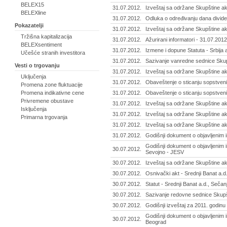
BELEX15
31.07.2012.
Izveštaj sa održane Skupštine ak
BELEXline
31.07.2012.
Odluka o određivanju dana divide
Pokazatelji
31.07.2012.
Izveštaj sa održane Skupštine ak
Tržišna kapitalizacija
31.07.2012.
Ažurirani informatori - 31.07.2012
BELEXsentiment
31.07.2012.
Izmene i dopune Statuta - Srbija 
Učešće stranih investitora
31.07.2012.
Sazivanje vanredne sednice Skupš
Vesti o trgovanju
31.07.2012.
Izveštaj sa održane Skupštine ak
Uključenja
31.07.2012.
Obaveštenje o sticanju sopstvenih 
Promena zone fluktuacije
Promena indikativne cene
31.07.2012.
Obaveštenje o sticanju sopstveni
Privremene obustave
31.07.2012.
Izveštaj sa održane Skupštine a
Isključenja
31.07.2012.
Izveštaj sa održane Skupštine akc
Primarna trgovanja
31.07.2012.
Izveštaj sa održane Skupštine akc
31.07.2012.
Godišnji dokument o objavljenim 
Godišnji dokument o objavljenim i
30.07.2012.
Sevojno - JESV
30.07.2012.
Izveštaj sa održane Skupštine ak
30.07.2012.
Osnivački akt - Srednji Banat a.d
30.07.2012.
Statut - Srednji Banat a.d., Sečan
30.07.2012.
Sazivanje redovne sednice Skupšt
30.07.2012.
Godišnji izveštaj za 2011. godinu
Godišnji dokument o objavljenim i
30.07.2012.
Beograd