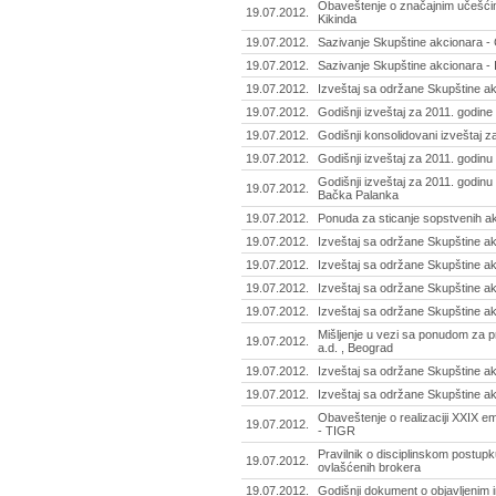
Obaveštenje o značajnim učešćim
19.07.2012.
Kikinda
19.07.2012.
Sazivanje Skupštine akcionara - 
19.07.2012.
Sazivanje Skupštine akcionara - 
19.07.2012.
Izveštaj sa održane Skupštine ak
19.07.2012.
Godišnji izveštaj za 2011. godine 
19.07.2012.
Godišnji konsolidovani izveštaj za
19.07.2012.
Godišnji izveštaj za 2011. godin
Godišnji izveštaj za 2011. godinu 
19.07.2012.
Bačka Palanka
19.07.2012.
Ponuda za sticanje sopstvenih ak
19.07.2012.
Izveštaj sa održane Skupštine akc
19.07.2012.
Izveštaj sa održane Skupštine ak
19.07.2012.
Izveštaj sa održane Skupštine akc
19.07.2012.
Izveštaj sa održane Skupštine akc
Mišljenje u vezi sa ponudom za p
19.07.2012.
a.d. , Beograd
19.07.2012.
Izveštaj sa održane Skupštine ak
19.07.2012.
Izveštaj sa održane Skupštine a
Obaveštenje o realizaciji XXIX emi
19.07.2012.
- TIGR
Pravilnik o disciplinskom postupk
19.07.2012.
ovlašćenih brokera
19.07.2012.
Godišnji dokument o objavljenim 