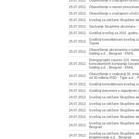
25.07.2012.
Obaveštenje o značajnom učešću 
25.07.2012.
Obaveštenje o nameri preuzimanja
25.07.2012.
Obaveštenje o značajnom učešću 
25.07.2012.
Izveštaj sa održane Skupštine ak
25.07.2012.
Sazivanje Skupštine akcionara - 
25.07.2012.
Godišnji izveštaj za 2011. godinu
Godišnji konsolidovani izveštaj z
25.07.2012.
Topola
Obaveštenje akcionarima o isplat
25.07.2012.
holding a.d. , Beograd - ENHL
Energoprojekt zauzeo 124. mesto 
25.07.2012.
konsultantskih kompanija časopi
holding a.d. , Beograd - ENHL
Obaveštenje o realizaciji 30. em
24.07.2012.
od 30 miliona RSD - Tigar a.d. , P
24.07.2012.
Godišnji konsolidovani izveštaj z
24.07.2012.
Godišnji dokument o objavljenim 
24.07.2012.
Izveštaj sa održane Skupštine ak
24.07.2012.
Izveštaj sa održane Skupštine akc
24.07.2012.
Izveštaj sa održane Skupštine ak
24.07.2012.
Izveštaj sa održane Skupštine akc
Izveštaj sa održane Skupštine ak
24.07.2012.
Beograd
Izveštaj sa održane Skupštine akc
24.07.2012.
projektovanje a.d. , Beograd