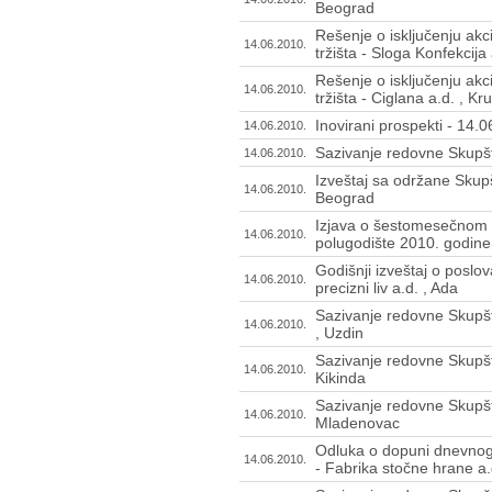
Beograd
Rešenje o isključenju ak
14.06.2010.
tržišta - Sloga Konfekcija
Rešenje o isključenju ak
14.06.2010.
tržišta - Ciglana a.d. , K
Inovirani prospekti - 14.
14.06.2010.
Sazivanje redovne Skupštin
14.06.2010.
Izveštaj sa održane Skupš
14.06.2010.
Beograd
Izjava o šestomesečnom 
14.06.2010.
polugodište 2010. godine
Godišnji izveštaj o poslo
14.06.2010.
precizni liv a.d. , Ada
Sazivanje redovne Skupšt
14.06.2010.
, Uzdin
Sazivanje redovne Skupšti
14.06.2010.
Kikinda
Sazivanje redovne Skupšti
14.06.2010.
Mladenovac
Odluka o dopuni dnevnog
14.06.2010.
- Fabrika stočne hrane a.