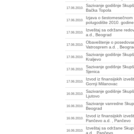
Sazivanje godišnje Skupšt
17.06.2010.
Bačka Topola
Izjava o šestomesečnom 
17.06.2010.
polugodište 2010. godine
Izveštaj sa održane redo
17.06.2010.
a.d., Beograd
Obaveštenje o posedovanj
17.06.2010.
Vatrosprem a.d. , Beogra
Sazivanje godišnje Skupšt
17.06.2010.
Kraljevo
Sazivanje godišnje Skupšt
17.06.2010.
Sjenica
Izvod iz finansijskih izve
17.06.2010.
Gornji Milanovac
Sazivanje godišnje Skupšt
16.06.2010.
Ljutovo
Sazivanje vanredne Skupšt
16.06.2010.
Beograd
Izvod iz finansijskih izv
16.06.2010.
Pančevo a.d. , Pančevo
Izveštaj sa održane Skup
16.06.2010.
a.d. , Pančevo