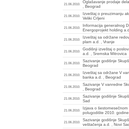
Oglašavanje prodaje dela
21.06.2010.
, Beograd
Izveštaj o preuzimanju akc
21.06.2010.
Veliki Crljeni
Informacija generalnog D
21.06.2010.
Energoprojekt holding a.
Izveštaj sa održane redov
21.06.2010.
plam a.d. , Vranje
Godišnji izveštaj o posl
21.06.2010.
a.d. , Sremska Mitrovica
Sazivanje godišnje Skupš
21.06.2010.
Beograd
Izveštaj sa održane V va
21.06.2010.
banka a.d. , Beograd
Sazivanje V vanredne Sku
21.06.2010.
, Beograd
Sazivanje godišnje Skupšt
21.06.2010.
Sad
Izjava o šestomesečnom 
21.06.2010.
polugodište 2010. godine 
Sazivanje godišnje Skupš
21.06.2010.
veštačenja a.d. , Novi Sa