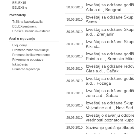
BELEX15
Izveštaj sa održane godiš
30.06.2010.
BELEXline
Ada a.d. , Beograd
Pokazatelji
Izveštaj sa održane Skupš
30.06.2010.
Senta
Tržišna kapitalizacija
BELEXsentiment
Izveštaj sa održane Skup
Učešće stranih investitora
30.06.2010.
a.d. , Zrenjanin
Vesti o trgovanju
Izveštaj sa održane Skupš
30.06.2010.
Uključenja
Kikinda
Promena zone fluktuacije
Izveštaj sa održane godiš
Promena indikativne cene
30.06.2010.
Point a.d. , Sremska Mitr
Privremene obustave
Isključenja
Izveštaj sa održane redo
30.06.2010.
Primarna trgovanja
Glas a.d. , Čačak
Izveštaj sa održane godiš
30.06.2010.
a.d. , Požega
Izveštaj sa održane godi
30.06.2010.
zona a.d., Šabac
Izveštaj sa održane Skup
30.06.2010.
Vojvodine a.d. , Novi Sad
Izveštaj o davanju odobr
29.06.2010.
vrednosti poznatom kupcu
Sazivanje godišnje Skupšt
29.06.2010.