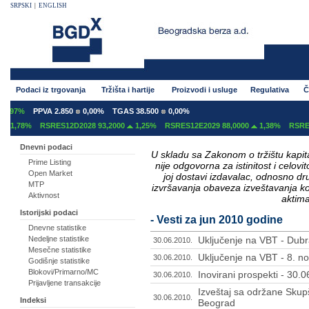
SRPSKI
|
ENGLISH
Podaci iz trgovanja
Tržišta i hartije
Proizvodi i usluge
Regulativa
Č
PPVA 2.850
0,00%
TGAS 38.500
0,00%
RSRES12D2028 93,2000
1,25%
RSRES12E2029 88,0000
1,38%
RSRES12E2038
Dnevni podaci
U skladu sa Zakonom o tržištu kapital
Prime Listing
nije odgovorna za istinitost i celo
Open Market
joj dostavi izdavalac, odnosno d
MTP
izvršavanja obaveza izveštavanja k
Aktivnost
aktima
Istorijski podaci
- Vesti za jun 2010 godine
Dnevne statistike
Nedeljne statistike
Uključenje na VBT - Dub
30.06.2010.
Mesečne statistike
Uključenje na VBT - 8. 
30.06.2010.
Godišnje statistike
Blokovi/Primarno/MC
Inovirani prospekti - 30.
30.06.2010.
Prijavljene transakcije
Izveštaj sa održane Skupš
30.06.2010.
Indeksi
Beograd