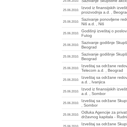
Sazivanje Skupštine akci
25.06.2010.
Izvod iz finansijskih izve
25.06.2010.
proizvodnja a.d. , Beogra
Sazivanje ponovljene red
25.06.2010.
Niš a.d. , Niš
Godišnji izveštaj o poslo
25.06.2010.
Futog
Sazivanje godišnje Skupš
25.06.2010.
Beograd
Sazivanje godišnje Skupš
25.06.2010.
Beograd
Izveštaj sa održane redo
25.06.2010.
Telecom a.d. , Beograd
Izveštaj sa održane redo
25.06.2010.
a.d. , Ivanjica
Izvod iz finansijskih izv
25.06.2010.
a.d. , Sombor
Izveštaj sa održane Skup
25.06.2010.
, Sombor
Odluka Agencije za privat
25.06.2010.
državnog kapitala - Rudni
Izveštaj sa održane Skupš
25.06.2010.