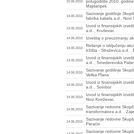
polugodište 2010. godine 
15.06.2010.
Majdanpek
Sazivanje godišnje Skupš
14.06.2010.
fabrika kabela a.d., Novi
Izvod iz finansijskih izv
14.06.2010.
a.d. , Kruševac
Izveštaj o preuzimanju akc
14.06.2010.
Rešenje o isključenju ak
14.06.2010.
tržišta - Straževica a.d. 
Izvod iz finansijskih izv
14.06.2010.
a.d. , Smederevska Pala
Sazivanje godišnje Skupš
14.06.2010.
Velika Plana
Izvod iz finansijskih izv
14.06.2010.
a.d. , Sombor
Izvod iz finansijskih izve
14.06.2010.
Novi Kneževac
Sazivanje redovne Skupšt
14.06.2010.
transformatora a.d. , Zaj
Sazivanje redovne Skupšt
14.06.2010.
Paraćin
Sazivanje redovne Skupšti
14.06.2010.