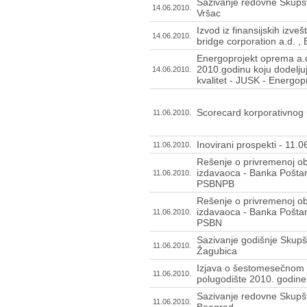
Sazivanje redovne Skupšt
14.06.2010.
Vršac
Izvod iz finansijskih izve
14.06.2010.
bridge corporation a.d. ,
Energoprojekt oprema a.d.
2010.godinu koju dodeljuj
14.06.2010.
kvalitet - JUSK - Energop
Scorecard korporativnog 
11.06.2010.
Inovirani prospekti - 11.
11.06.2010.
Rešenje o privremenoj ob
izdavaoca - Banka Poštan
11.06.2010.
PSBNPB
Rešenje o privremenoj ob
izdavaoca - Banka Poštan
11.06.2010.
PSBN
Sazivanje godišnje Skupšt
11.06.2010.
Žagubica
Izjava o šestomesečnom 
11.06.2010.
polugodište 2010. godine 
Sazivanje redovne Skupšti
11.06.2010.