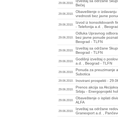
Izveštaj sa održane Skupš
29.06.2010.
Bečej
Obaveštenje o izdavanju 
29.06.2010.
vrednosti bez javne ponud
Izvod iz konsolidovanih f
29.06.2010.
- Telefonija a.d. , Beogr
Odluka Upravnog odbora o
bez javne ponude poznato
29.06.2010.
Beograd - TLFN
Izveštaj sa održane Skupšt
29.06.2010.
Beograd - TLFN
Godišnji izveštaj o poslo
29.06.2010.
a.d. , Beograd - TLFN
Ponuda za preuzimanje akc
29.06.2010.
Subotica
Inovirani prospekti - 29.
29.06.2010.
Prenos akcija sa Akcijsk
29.06.2010.
Srbiju - Energoprojekt ho
Obaveštenje o isplati divi
29.06.2010.
ALFA
Izveštaj sa održane redo
29.06.2010.
Granexport a.d. , Pančev