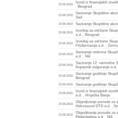
Izvod iz finansijskih izve
23.06.2010.
, Beograd
Sazivanje Skupštine akci
23.06.2010.
Sad
Sazivanje Skupštine akci
23.06.2010.
Izveštaj sa održane Skupš
23.06.2010.
a.d. , Beograd
Izveštaj sa održane Skup
23.06.2010.
Fitofarmacija a.d. , Zemu
Sazivanje redovne Skupšt
23.06.2010.
a.d. , Niš
Sazivanje 12. vanredne S
23.06.2010.
Kopaonik osiguranje a.d.
Sazivanje godišnje Skupš
23.06.2010.
Beograd
Sazivanje godišnje Skupšt
23.06.2010.
Izvod iz finansijskih izve
23.06.2010.
a.d. , Vrnjačka Banja
Objavljivanje ponude za s
23.06.2010.
Hidrozavod DTD a.d. , N
Objavljivanje ponude za s
23.06.2010.
Elektrotehna a.d. , Niš