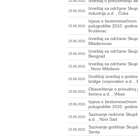
Izveštaj o preuzimanju ak
23.06.2010.
Izveštaj sa održane Skup
23.06.2010.
industrija a.d. , Čoka
Izjava o šestomesečnom 
polugodište 2010. godine 
23.06.2010.
Kruševac
Izveštaj sa održane Skupš
23.06.2010.
Mladenovac
Izveštaj sa održane Skupš
23.06.2010.
Beograd
Izveštaj sa održane Skup
23.06.2010.
, Novo Miloševo
Godišnji izveštaj o poslo
23.06.2010.
bridge corporation a.d. ,
Obaveštenje o prinudnoj p
23.06.2010.
šećera a.d. , Vrbas
Izjava o šestomesečnom 
23.06.2010.
polugodište 2010. godine 
Sazivanje redovne Skupš
23.06.2010.
a.d. , Novi Sad
Sazivanje godišnje Skupšt
23.06.2010.
Senta