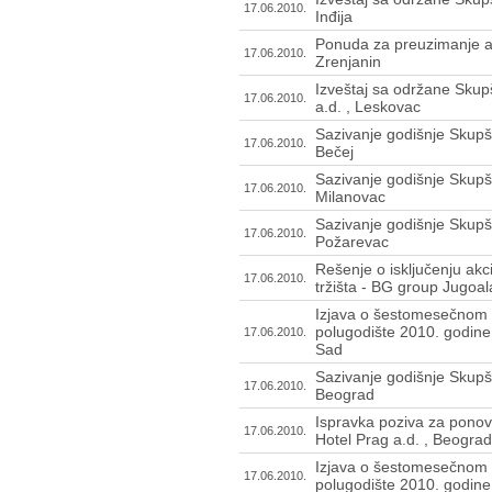
17.06.2010.
Inđija
Ponuda za preuzimanje akc
17.06.2010.
Zrenjanin
Izveštaj sa održane Skup
17.06.2010.
a.d. , Leskovac
Sazivanje godišnje Skupšt
17.06.2010.
Bečej
Sazivanje godišnje Skupšt
17.06.2010.
Milanovac
Sazivanje godišnje Skupšt
17.06.2010.
Požarevac
Rešenje o isključenju ak
17.06.2010.
tržišta - BG group Jugoal
Izjava o šestomesečnom 
polugodište 2010. godine
17.06.2010.
Sad
Sazivanje godišnje Skupšt
17.06.2010.
Beograd
Ispravka poziva za ponov
17.06.2010.
Hotel Prag a.d. , Beograd
Izjava o šestomesečnom 
17.06.2010.
polugodište 2010. godine 