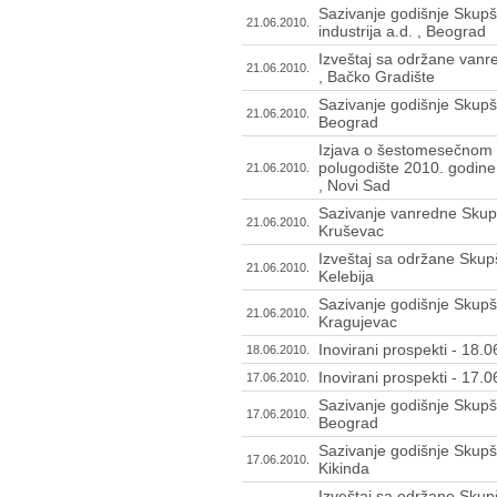
Sazivanje godišnje Skupš
21.06.2010.
industrija a.d. , Beograd
Izveštaj sa održane vanr
21.06.2010.
, Bačko Gradište
Sazivanje godišnje Skupšti
21.06.2010.
Beograd
Izjava o šestomesečnom 
polugodište 2010. godine
21.06.2010.
, Novi Sad
Sazivanje vanredne Skupš
21.06.2010.
Kruševac
Izveštaj sa održane Skupš
21.06.2010.
Kelebija
Sazivanje godišnje Skupšt
21.06.2010.
Kragujevac
Inovirani prospekti - 18.
18.06.2010.
Inovirani prospekti - 17.
17.06.2010.
Sazivanje godišnje Skupšt
17.06.2010.
Beograd
Sazivanje godišnje Skupš
17.06.2010.
Kikinda
Izveštaj sa održane Skupšt