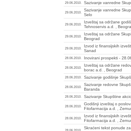
Sazivanje vanredne Skupšt
29.06.2010.
Sazivanje vanredne Skupš
29.06.2010.
Selo
Izveštaj sa održane godiš
29.06.2010.
Tehnoservis a.d. , Beogr
Izveštaj sa održane Skupš
29.06.2010.
Beograd
Izvod iz finansijskih izve
29.06.2010.
Sanad
Inovirani prospekti - 28.
28.06.2010.
Izveštaj sa održane redo
28.06.2010.
borac a.d. , Beograd
Sazivanje godišnje Skupšt
28.06.2010.
Sazivanje redovne Skupšti
28.06.2010.
Baranda
Sazivanje Skupštine akcio
28.06.2010.
Godišnji izveštaj o poslo
28.06.2010.
Fitofarmacija a.d. , Zemu
Izvod iz finansijskih izve
28.06.2010.
Fitofarmacija a.d. , Zemu
Skraćeni tekst ponude za
28.06.2010.