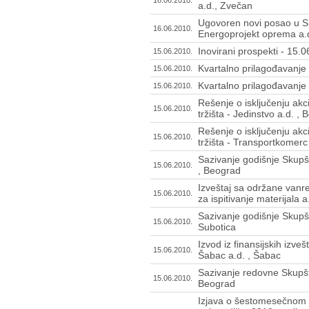
16.06.2010.
a.d., Zvečan
Ugovoren novi posao u Srb
16.06.2010.
Energoprojekt oprema a.
Inovirani prospekti - 15.
15.06.2010.
Kvartalno prilagođavanj
15.06.2010.
Kvartalno prilagođavanj
15.06.2010.
Rešenje o isključenju ak
15.06.2010.
tržišta - Jedinstvo a.d. ,
Rešenje o isključenju ak
15.06.2010.
tržišta - Transportkomerc
Sazivanje godišnje Skupš
15.06.2010.
, Beograd
Izveštaj sa održane vanre
15.06.2010.
za ispitivanje materijala 
Sazivanje godišnje Skupš
15.06.2010.
Subotica
Izvod iz finansijskih izve
15.06.2010.
Šabac a.d. , Šabac
Sazivanje redovne Skupšt
15.06.2010.
Beograd
Izjava o šestomesečnom 