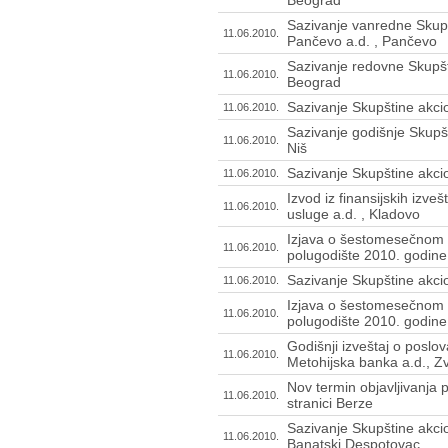
Beograd
Sazivanje vanredne Skupš
11.06.2010.
Pančevo a.d. , Pančevo
Sazivanje redovne Skupšt
11.06.2010.
Beograd
Sazivanje Skupštine akci
11.06.2010.
Sazivanje godišnje Skupš
11.06.2010.
Niš
Sazivanje Skupštine akcio
11.06.2010.
Izvod iz finansijskih izv
11.06.2010.
usluge a.d. , Kladovo
Izjava o šestomesečnom 
11.06.2010.
polugodište 2010. godine
Sazivanje Skupštine akci
11.06.2010.
Izjava o šestomesečnom 
11.06.2010.
polugodište 2010. godine
Godišnji izveštaj o posl
11.06.2010.
Metohijska banka a.d., Z
Nov termin objavljivanja 
11.06.2010.
stranici Berze
Sazivanje Skupštine akci
11.06.2010.
Banatski Despotovac