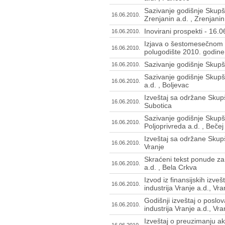
Sazivanje godišnje Skupš
16.06.2010.
Zrenjanin a.d. , Zrenjanin
Inovirani prospekti - 16.
16.06.2010.
Izjava o šestomesečnom 
16.06.2010.
polugodište 2010. godine
Sazivanje godišnje Skupšt
16.06.2010.
Sazivanje godišnje Skup
16.06.2010.
a.d. , Boljevac
Izveštaj sa održane Skupš
16.06.2010.
Subotica
Sazivanje godišnje Skupšt
16.06.2010.
Poljoprivreda a.d. , Bečej
Izveštaj sa održane Skupš
16.06.2010.
Vranje
Skraćeni tekst ponude za
16.06.2010.
a.d. , Bela Crkva
Izvod iz finansijskih izv
16.06.2010.
industrija Vranje a.d., Vra
Godišnji izveštaj o posl
16.06.2010.
industrija Vranje a.d., Vra
Izveštaj o preuzimanju a