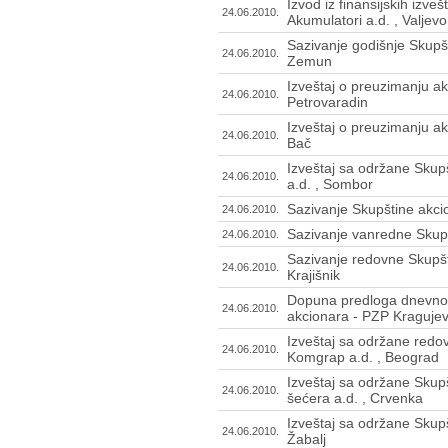
Izvod iz finansijskih izve
24.06.2010.
Akumulatori a.d. , Valjevo
Sazivanje godišnje Skupšt
24.06.2010.
Zemun
Izveštaj o preuzimanju ak
24.06.2010.
Petrovaradin
Izveštaj o preuzimanju ak
24.06.2010.
Bač
Izveštaj sa održane Skup
24.06.2010.
a.d. , Sombor
Sazivanje Skupštine akcio
24.06.2010.
Sazivanje vanredne Skupšt
24.06.2010.
Sazivanje redovne Skupšt
24.06.2010.
Krajišnik
Dopuna predloga dnevnog
24.06.2010.
akcionara - PZP Kragujev
Izveštaj sa održane redo
24.06.2010.
Komgrap a.d. , Beograd
Izveštaj sa održane Skup
24.06.2010.
šećera a.d. , Crvenka
Izveštaj sa održane Skupš
24.06.2010.
Žabalj