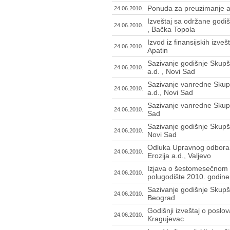
Ponuda za preuzimanje akc
24.06.2010.
Izveštaj sa održane godiš
24.06.2010.
, Bačka Topola
Izvod iz finansijskih izve
24.06.2010.
Apatin
Sazivanje godišnje Skupš
24.06.2010.
a.d. , Novi Sad
Sazivanje vanredne Skupš
24.06.2010.
a.d., Novi Sad
Sazivanje vanredne Skupšt
24.06.2010.
Sad
Sazivanje godišnje Skupšt
24.06.2010.
Novi Sad
Odluka Upravnog odbora 
24.06.2010.
Erozija a.d., Valjevo
Izjava o šestomesečnom 
24.06.2010.
polugodište 2010. godine 
Sazivanje godišnje Skupšt
24.06.2010.
Beograd
Godišnji izveštaj o poslo
24.06.2010.
Kragujevac