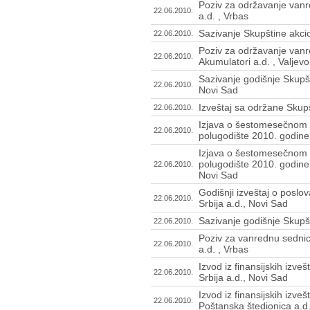
Poziv za održavanje van
22.06.2010.
a.d. , Vrbas
Sazivanje Skupštine akcio
22.06.2010.
Poziv za održavanje vanr
22.06.2010.
Akumulatori a.d. , Valjevo
Sazivanje godišnje Skupš
22.06.2010.
Novi Sad
Izveštaj sa održane Skupš
22.06.2010.
Izjava o šestomesečnom 
22.06.2010.
polugodište 2010. godine 
Izjava o šestomesečnom 
polugodište 2010. godine
22.06.2010.
Novi Sad
Godišnji izveštaj o posl
22.06.2010.
Srbija a.d., Novi Sad
Sazivanje godišnje Skupšt
22.06.2010.
Poziv za vanrednu sednicu
22.06.2010.
a.d. , Vrbas
Izvod iz finansijskih izv
22.06.2010.
Srbija a.d., Novi Sad
Izvod iz finansijskih izv
22.06.2010.
Poštanska štedionica a.d