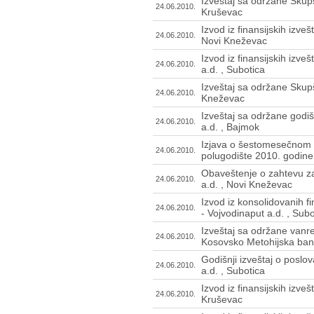
Izveštaj sa održane Skupš
24.06.2010.
Kruševac
Izvod iz finansijskih izve
24.06.2010.
Novi Kneževac
Izvod iz finansijskih izve
24.06.2010.
a.d. , Subotica
Izveštaj sa održane Skupš
24.06.2010.
Kneževac
Izveštaj sa održane godi
24.06.2010.
a.d. , Bajmok
Izjava o šestomesečnom 
24.06.2010.
polugodište 2010. godine 
Obaveštenje o zahtevu za
24.06.2010.
a.d. , Novi Kneževac
Izvod iz konsolidovanih f
24.06.2010.
- Vojvodinaput a.d. , Subo
Izveštaj sa održane vanr
24.06.2010.
Kosovsko Metohijska ban
Godišnji izveštaj o poslo
24.06.2010.
a.d. , Subotica
Izvod iz finansijskih izve
24.06.2010.
Kruševac