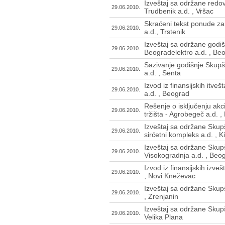
Izveštaj sa održane redo
29.06.2010.
Trudbenik a.d. , Vršac
Skraćeni tekst ponude za
29.06.2010.
a.d., Trstenik
Izveštaj sa održane godiš
29.06.2010.
Beogradelektro a.d. , Be
Sazivanje godišnje Skupšt
29.06.2010.
a.d. , Senta
Izvod iz finansijskih itve
29.06.2010.
a.d. , Beograd
Rešenje o isključenju ak
29.06.2010.
tržišta - Agrobegeč a.d. 
Izveštaj sa održane Skup
29.06.2010.
sirćetni kompleks a.d. , K
Izveštaj sa održane Skup
29.06.2010.
Visokogradnja a.d. , Beo
Izvod iz finansijskih izve
29.06.2010.
, Novi Kneževac
Izveštaj sa održane Skup
29.06.2010.
, Zrenjanin
Izveštaj sa održane Skupš
29.06.2010.
Velika Plana