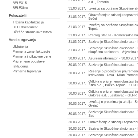
31.03.2017.
a.d. , Temerin
BELEX15
BELEXline
31.03.2017.
Izveštaj sa održane Skupštine ak
Obaveštenje o sticanju sopstvenih 
Pokazatelji
31.03.2017.
Bečej
Tržišna kapitalizacija
Izveštaj sa održane Skupštine a
31.03.2017.
BELEXsentiment
Topola
Učešće stranih investitora
31.03.2017.
Predlog Statuta - Komercijalna b
Vesti o trgovanju
31.03.2017.
Sazivanje Skupštine akcionara - 
Uključenja
Sazivanje Skupštine akcionara 
31.03.2017.
Promena zone fluktuacije
skupštinu akcionara - Vojvodina 
Promena indikativne cene
30.03.2017.
Ažurirani informatori - 30.03.2017
Privremene obustave
30.03.2017.
Sazivanje Skupštine akcionara - 
Isključenja
Primarna trgovanja
Rešenje o produženju privremene
30.03.2017.
izdavaoca - Utva - Milan Premas
Odluka o privremenoj obustavi t
30.03.2017.
Žitko a.d. , Bačka Topola - ZTKO
Odluka o privremenoj obustavi t
30.03.2017.
Galpres a.d. , Leskovac - GLPR
Izveštaj o preuzimanju akcija - Sr
30.03.2017.
Grejač
Sazivanje Skupštine akcionara - 
30.03.2017.
Sad
30.03.2017.
Obaveštenje o sticanju sopstvenih
30.03.2017.
Sazivanje Skupštine akcionara -
30.03.2017.
Sazivanje Skupštine akcionara - R