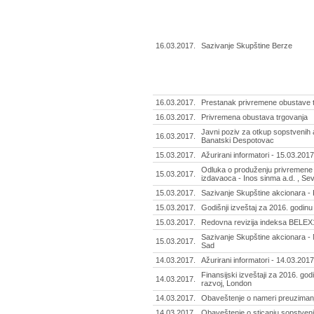
16.03.2017.
Sazivanje Skupštine Berze
16.03.2017.
Prestanak privremene obustave t
16.03.2017.
Privremena obustava trgovanja
Javni poziv za otkup sopstvenih 
16.03.2017.
Banatski Despotovac
15.03.2017.
Ažurirani informatori - 15.03.2017
Odluka o produženju privremene 
15.03.2017.
izdavaoca - Inos sinma a.d. , Se
15.03.2017.
Sazivanje Skupštine akcionara - K
15.03.2017.
Godišnji izveštaj za 2016. godin
15.03.2017.
Redovna revizija indeksa BELEX
Sazivanje Skupštine akcionara -
15.03.2017.
Sad
14.03.2017.
Ažurirani informatori - 14.03.2017
Finansijski izveštaji za 2016. go
14.03.2017.
razvoj, London
14.03.2017.
Obaveštenje o nameri preuzimanja
14.03.2017.
Obaveštenje o sticanju sopstveni