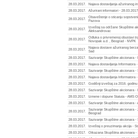
28.03.2017.
Najava dostavljanja ažuriranog inf
28.03.2017.
Ažurirani informatori - 28.03.2017
Obaveštenje o sticanju sopstvenih
28.03.2017.
Pazova
Izveštaj sa održane Skupštine ak
28.03.2017.
Aleksandrovac
Odluka o privremenoj obustavi t
28.03.2017.
Novopak a.d. , Beograd - NVPK
Najava dostave ažuriranog berzan
28.03.2017.
Sad
28.03.2017.
Sazivanje Skupštine akcionara - 
28.03.2017.
Najava dostavljanja Informatora -
28.03.2017.
Sazivanje Skupštine akcionara - 
28.03.2017.
Najava dostavljanja Informatora 
28.03.2017.
Godišnji izveštaj za 2016. godinu 
28.03.2017.
Sazivanje Skupštine akcionara - 
28.03.2017.
Izmene i dopune Statuta - AMS Os
28.03.2017.
Sazivanje Skupštine akcionara -
Sazivanje Skupštine akcionara - Z
28.03.2017.
Beograd
28.03.2017.
Sazivanje Skupštine akcionara - 
28.03.2017.
Izveštaj o preuzimanju akcija - S
28.03.2017.
Otkazana Skupština akcionara - 