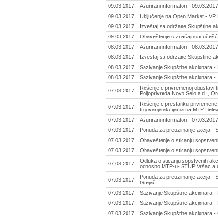
09.03.2017.
Ažurirani informatori - 09.03.2017
09.03.2017.
Uključenje na Open Market - VP
09.03.2017.
Izveštaj sa održane Skupštine akc
09.03.2017.
Obaveštenje o značajnom učešću -
08.03.2017.
Ažurirani informatori - 08.03.2017
08.03.2017.
Izveštaj sa održane Skupštine akc
08.03.2017.
Sazivanje Skupštine akcionara -
08.03.2017.
Sazivanje Skupštine akcionara - 
Rešenje o privremenoj obustavi 
07.03.2017.
Poljoprivreda Novo Selo a.d. , 
Rešenje o prestanku privremene 
07.03.2017.
trgovanja akcijama na MTP Belex 
07.03.2017.
Ažurirani informatori - 07.03.2017
07.03.2017.
Ponuda za preuzimanje akcija - S
07.03.2017.
Obaveštenje o sticanju sopstvenih
07.03.2017.
Obaveštenje o sticanju sopstvenih
Odluka o sticanju sopstvenih akc
07.03.2017.
odnosno MTP-u- STUP Vršac a.d
Ponuda za preuzimanje akcija - Sr
07.03.2017.
Grejač
07.03.2017.
Sazivanje Skupštine akcionara - 
07.03.2017.
Sazivanje Skupštine akcionara - 
07.03.2017.
Sazivanje Skupštine akcionara - 