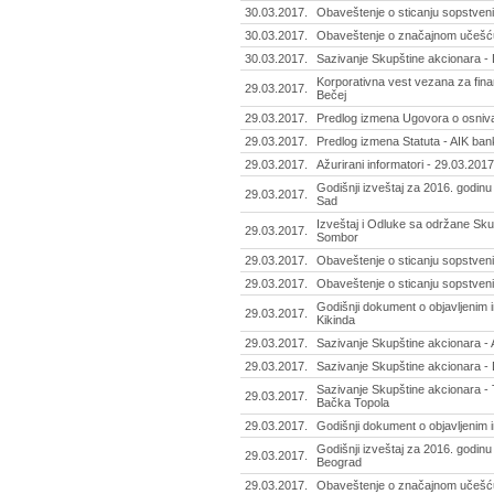
30.03.2017.
Obaveštenje o sticanju sopstveni
30.03.2017.
Obaveštenje o značajnom učešću 
30.03.2017.
Sazivanje Skupštine akcionara - 
Korporativna vest vezana za finans
29.03.2017.
Bečej
29.03.2017.
Predlog izmena Ugovora o osniva
29.03.2017.
Predlog izmena Statuta - AIK ban
29.03.2017.
Ažurirani informatori - 29.03.2017
Godišnji izveštaj za 2016. godinu
29.03.2017.
Sad
Izveštaj i Odluke sa održane Sku
29.03.2017.
Sombor
29.03.2017.
Obaveštenje o sticanju sopstvenih
29.03.2017.
Obaveštenje o sticanju sopstveni
Godišnji dokument o objavljenim in
29.03.2017.
Kikinda
29.03.2017.
Sazivanje Skupštine akcionara - 
29.03.2017.
Sazivanje Skupštine akcionara -
Sazivanje Skupštine akcionara - 
29.03.2017.
Bačka Topola
29.03.2017.
Godišnji dokument o objavljenim 
Godišnji izveštaj za 2016. godinu
29.03.2017.
Beograd
29.03.2017.
Obaveštenje o značajnom učešću