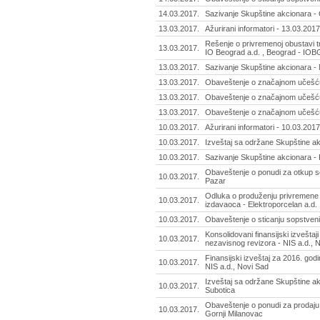
14.03.2017.
Sazivanje Skupštine akcionara - O
13.03.2017.
Ažurirani informatori - 13.03.2017
Rešenje o privremenoj obustavi 
13.03.2017.
IO Beograd a.d. , Beograd - IOB
13.03.2017.
Sazivanje Skupštine akcionara - 
13.03.2017.
Obaveštenje o značajnom učešću
13.03.2017.
Obaveštenje o značajnom učešću
13.03.2017.
Obaveštenje o značajnom učešću
10.03.2017.
Ažurirani informatori - 10.03.2017
10.03.2017.
Izveštaj sa održane Skupštine ak
10.03.2017.
Sazivanje Skupštine akcionara -
Obaveštenje o ponudi za otkup so
10.03.2017.
Pazar
Odluka o produženju privremene 
10.03.2017.
izdavaoca - Elektroporcelan a.d.
10.03.2017.
Obaveštenje o sticanju sopstveni
Konsolidovani finansijski izveštaji
10.03.2017.
nezavisnog revizora - NIS a.d., 
Finansijski izveštaj za 2016. godi
10.03.2017.
NIS a.d., Novi Sad
Izveštaj sa održane Skupštine akc
10.03.2017.
Subotica
Obaveštenje o ponudi za prodaju 
10.03.2017.
Gornji Milanovac