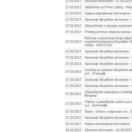
27.03.2017.
Ažurirani informatori - 27.03.2017
27.03.2017.
Uključenje na Prime Listing - Re
27.03.2017.
Najava objavljivanja Informatora 
27.03.2017.
Sazivanje Skupštine akcionara - P
27.03.2017.
Obaveštenje o sticanju sopstvenih
27.03.2017.
Predlog izmena i dopuna statuta 
Rešenje o povećanju broja uključ
27.03.2017.
vrednosti izdavaoca Republike Sr
tržišta - RSO17147
27.03.2017.
Sazivanje Skupštine akcionara -
27.03.2017.
Sazivanje Skupštine akcionara - V
27.03.2017.
Sazivanje Skupštine akcionara - Pr
Izveštaj sa održane Skupštine ak
27.03.2017.
a.d. , Prokuplje
27.03.2017.
Sazivanje Skupštine akcionara - 
27.03.2017.
Sazivanje Skupštine akcionara - 
Obaveštenje izdavaoca o značajn
27.03.2017.
Beograd
Odluka o poboljšanju uslova za st
27.03.2017.
a.d. , Kuršumlija
27.03.2017.
Statut - Globos osiguranje a.d. ,
27.03.2017.
Sazivanje Skupštine akcionara - 
24.03.2017.
Najava dostavljanja informatora - 
24.03.2017.
Ažurirani informatori - 24.03.2017