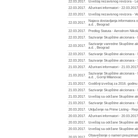
22.03.2017.
Izveštaj nezavisnog revizora - Lep
22.03.2017.
Ažurirani informatori - 22.03.2017
22.03.2017.
Izveštaj nezavisnog revizora - Ve
Najava dostavljanja informatora 
22.03.2017.
a.d. , Beograd
22.03.2017.
Predlog Statuta - Aerodrom Nikol
22.03.2017.
Sazivanje Skupštine akcionara - B
Sazivanje vanredne Skupštine ak
22.03.2017.
a.d. , Beograd
22.03.2017.
Sazivanje Skupštine akcionara - 
22.03.2017.
Sazivanje Skupštine akcionara - S
21.03.2017.
Ažurirani informatori - 21.03.2017
Sazivanje Skupštine akcionara - 
21.03.2017.
a.d. , Gornji Milanovac
21.03.2017.
Godišnji izveštaj za 2016. godinu
21.03.2017.
Sazivanje Skupštine akcionara - 
21.03.2017.
Izveštaj sa održane Skupštine akc
21.03.2017.
Sazivanje Skupštine akcionara - P
20.03.2017.
Uključenje na Prime Listing - Re
20.03.2017.
Ažurirani informatori - 20.03.2017
20.03.2017.
Izveštaj sa održane Skupštine ak
20.03.2017.
Izveštaj sa održane Skupštine ak
Obaveštenje o nameri preuziman
20.03.2017.