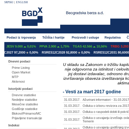
SRPSKI
|
ENGLISH
Podaci iz trgovanja
Tržišta i hartije
Proizvodi i usluge
Regulativa
Č
V 9.000
0,01%
PPVA 2.900
1,75%
TGAS 42.566
10,56%
TRBG 3.293
-2,86
 97,2000
0,00%
RSRES12C2028 92,8000
0,00%
RSRES12C2031 80,6000
0,00
Dnevni podaci
U skladu sa Zakonom o tržištu kapital
Prime Listing
nije odgovorna za istinitost i celo
Open Market
joj dostavi izdavalac, odnosno d
MTP
izvršavanja obaveza izveštavanja k
Aktivnost
aktima
Istorijski podaci
- Vesti za mart 2017 godine
Dnevne statistike
Nedeljne statistike
31.03.2017.
Ažurirani informatori - 31.03.2017
Mesečne statistike
31.03.2017.
Odluka o izboru revizora za 2017
Godišnje statistike
31.03.2017.
Odluka o raspodeli dobiti ili pokr
Blokovi/Primarno/MC
Odluka o usvajanju izveštajs ovl
Prijavljene transakcije
31.03.2017.
Temerin
Indeksi
Odluka o usvajanju godišnjeg izve