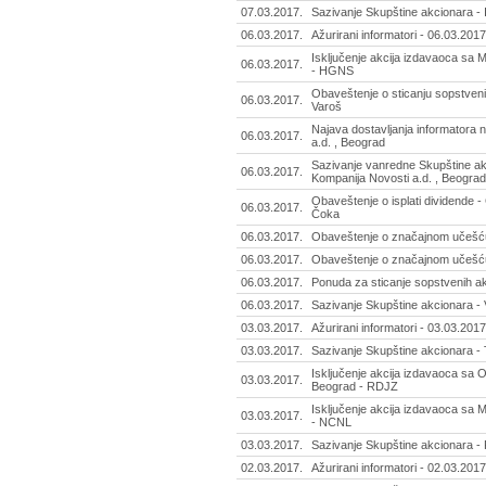
07.03.2017.
Sazivanje Skupštine akcionara - 
06.03.2017.
Ažurirani informatori - 06.03.2017
Isključenje akcija izdavaoca sa M
06.03.2017.
- HGNS
Obaveštenje o sticanju sopstvenih
06.03.2017.
Varoš
Najava dostavljanja informatora 
06.03.2017.
a.d. , Beograd
Sazivanje vanredne Skupštine ak
06.03.2017.
Kompanija Novosti a.d. , Beograd
Obaveštenje o isplati dividende -
06.03.2017.
Čoka
06.03.2017.
Obaveštenje o značajnom učešću 
06.03.2017.
Obaveštenje o značajnom učešću 
06.03.2017.
Ponuda za sticanje sopstvenih akc
06.03.2017.
Sazivanje Skupštine akcionara - 
03.03.2017.
Ažurirani informatori - 03.03.2017
03.03.2017.
Sazivanje Skupštine akcionara - T
Isključenje akcija izdavaoca sa
03.03.2017.
Beograd - RDJZ
Isključenje akcija izdavaoca sa 
03.03.2017.
- NCNL
03.03.2017.
Sazivanje Skupštine akcionara - 
02.03.2017.
Ažurirani informatori - 02.03.2017