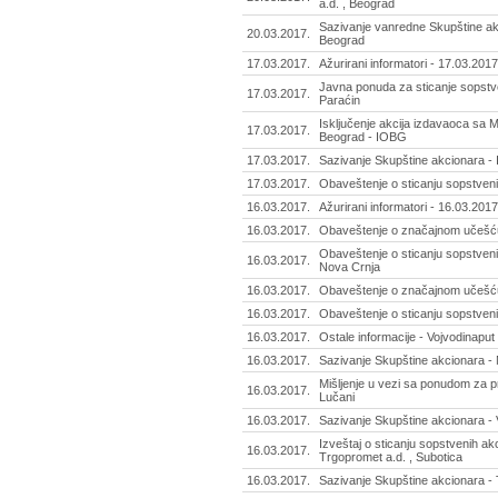
a.d. , Beograd
Sazivanje vanredne Skupštine ak
20.03.2017.
Beograd
17.03.2017.
Ažurirani informatori - 17.03.2017
Javna ponuda za sticanje sopstven
17.03.2017.
Paraćin
Isključenje akcija izdavaoca sa 
17.03.2017.
Beograd - IOBG
17.03.2017.
Sazivanje Skupštine akcionara - Ir
17.03.2017.
Obaveštenje o sticanju sopstveni
16.03.2017.
Ažurirani informatori - 16.03.2017
16.03.2017.
Obaveštenje o značajnom učešću 
Obaveštenje o sticanju sopstvenih 
16.03.2017.
Nova Crnja
16.03.2017.
Obaveštenje o značajnom učešću 
16.03.2017.
Obaveštenje o sticanju sopstveni
16.03.2017.
Ostale informacije - Vojvodinaput 
16.03.2017.
Sazivanje Skupštine akcionara - 
Mišljenje u vezi sa ponudom za p
16.03.2017.
Lučani
16.03.2017.
Sazivanje Skupštine akcionara - 
Izveštaj o sticanju sopstvenih ak
16.03.2017.
Trgopromet a.d. , Subotica
16.03.2017.
Sazivanje Skupštine akcionara - 