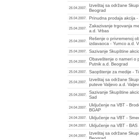
Izveštaj sa održane Skup
26.04.2007.
Beograd
Prinudna prodaja akcija 
26.04.2007.
Zakazivanje trgovanja m
25.04.2007.
a.d. Vrbas
Rešenje o privremenoj ob
25.04.2007.
izdavaoca - Yumco a.d. 
Sazivanje Skupštine akci
25.04.2007.
Obaveštenje o nameri o p
25.04.2007.
Putnik a.d. Beograd
Saopštenje za medije - Ti
25.04.2007.
Izveštaj sa održane Skup
25.04.2007.
puteve Valjevo a.d. Valje
Sazivanje Skupštine akci
25.04.2007.
Sad
Uključenje na VBT - Brodo
24.04.2007.
BGAP
Uključenje na VBT - Sm
24.04.2007.
Uključenje na VBT - BAS
24.04.2007.
Izveštaj sa održane Skup
24.04.2007.
Beograd