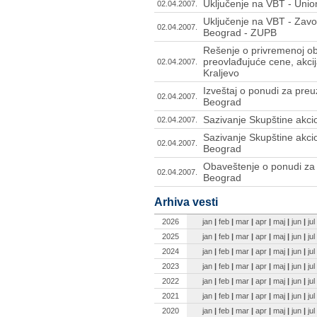
Uključenje na VBT - Unio
02.04.2007.
Uključenje na VBT - Zavo
02.04.2007.
Beograd - ZUPB
Rešenje o privremenoj o
preovlađujuće cene, akci
02.04.2007.
Kraljevo
Izveštaj o ponudi za preu
02.04.2007.
Beograd
Sazivanje Skupštine akci
02.04.2007.
Sazivanje Skupštine akci
02.04.2007.
Beograd
Obaveštenje o ponudi za p
02.04.2007.
Beograd
Arhiva vesti
2026
jan
|
feb
|
mar
|
apr
|
maj
|
jun
|
jul
2025
jan
|
feb
|
mar
|
apr
|
maj
|
jun
|
jul
2024
jan
|
feb
|
mar
|
apr
|
maj
|
jun
|
jul
2023
jan
|
feb
|
mar
|
apr
|
maj
|
jun
|
jul
2022
jan
|
feb
|
mar
|
apr
|
maj
|
jun
|
jul
2021
jan
|
feb
|
mar
|
apr
|
maj
|
jun
|
jul
2020
jan
|
feb
|
mar
|
apr
|
maj
|
jun
|
jul