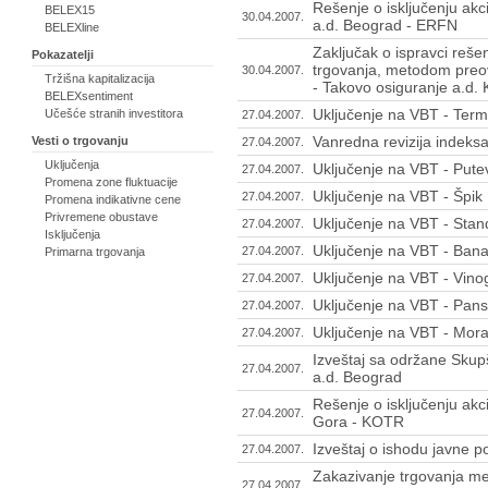
Rešenje o isključenju akc
BELEX15
30.04.2007.
a.d. Beograd - ERFN
BELEXline
Zaključak o ispravci reše
Pokazatelji
trgovanja, metodom preo
30.04.2007.
Tržišna kapitalizacija
- Takovo osiguranje a.d
BELEXsentiment
Uključenje na VBT - Term
Učešće stranih investitora
27.04.2007.
Vanredna revizija indek
Vesti o trgovanju
27.04.2007.
Uključenja
Uključenje na VBT - Pute
27.04.2007.
Promena zone fluktuacije
Uključenje na VBT - Špik
27.04.2007.
Promena indikativne cene
Privremene obustave
Uključenje na VBT - Stan
27.04.2007.
Isključenja
Uključenje na VBT - Banat
27.04.2007.
Primarna trgovanja
Uključenje na VBT - Vino
27.04.2007.
Uključenje na VBT - Pans
27.04.2007.
Uključenje na VBT - Mo
27.04.2007.
Izveštaj sa održane Skup
27.04.2007.
a.d. Beograd
Rešenje o isključenju ak
27.04.2007.
Gora - KOTR
Izveštaj o ishodu javne 
27.04.2007.
Zakazivanje trgovanja m
27.04.2007.