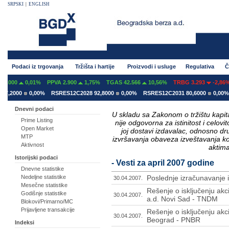
SRPSKI
|
ENGLISH
Podaci iz trgovanja
Tržišta i hartije
Proizvodi i usluge
Regulativa
Č
0,01%
PPVA 2.900
1,75%
TGAS 42.566
10,56%
TRBG 3.293
-2,86%
0,00%
RSRES12C2028 92,8000
0,00%
RSRES12C2031 80,6000
0,00%
RSRES1
Dnevni podaci
U skladu sa Zakonom o tržištu kapital
Prime Listing
nije odgovorna za istinitost i celo
Open Market
joj dostavi izdavalac, odnosno d
MTP
izvršavanja obaveza izveštavanja k
Aktivnost
aktima
Istorijski podaci
- Vesti za april 2007 godine
Dnevne statistike
Nedeljne statistike
Poslednje izračunavanje
30.04.2007.
Mesečne statistike
Rešenje o isključenju akc
Godišnje statistike
30.04.2007.
a.d. Novi Sad - TNDM
Blokovi/Primarno/MC
Prijavljene transakcije
Rešenje o isključenju akc
30.04.2007.
Beograd - PNBR
Indeksi