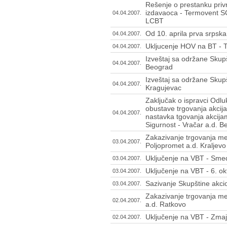
Rešenje o prestanku privr
izdavaoca - Termovent SC
04.04.2007.
LCBT
Od 10. aprila prva srpska 
04.04.2007.
Ukljucenje HOV na BT - Ti
04.04.2007.
Izveštaj sa održane Skupš
04.04.2007.
Beograd
Izveštaj sa održane Skupš
04.04.2007.
Kragujevac
Zaključak o ispravci Odl
obustave trgovanja akcij
04.04.2007.
nastavka tgovanja akcij
Sigurnost - Vračar a.d. 
Zakazivanje trgovanja m
03.04.2007.
Poljopromet a.d. Kraljevo
Uključenje na VBT - Sme
03.04.2007.
Uključenje na VBT - 6. o
03.04.2007.
Sazivanje Skupštine akci
03.04.2007.
Zakazivanje trgovanja m
02.04.2007.
a.d. Ratkovo
Uključenje na VBT - Zma
02.04.2007.