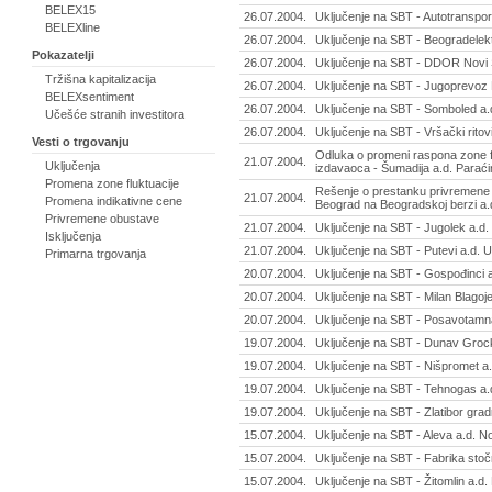
BELEX15
26.07.2004.
Uključenje na SBT - Autotranspor
BELEXline
26.07.2004.
Uključenje na SBT - Beogradelek
Pokazatelji
26.07.2004.
Uključenje na SBT - DDOR Novi 
Tržišna kapitalizacija
26.07.2004.
Uključenje na SBT - Jugoprevoz 
BELEXsentiment
26.07.2004.
Uključenje na SBT - Somboled a
Učešće stranih investitora
26.07.2004.
Uključenje na SBT - Vršački ritov
Vesti o trgovanju
Odluka o promeni raspona zone f
21.07.2004.
Uključenja
izdavaoca - Šumadija a.d. Paraći
Promena zone fluktuacije
Rešenje o prestanku privremene 
21.07.2004.
Promena indikativne cene
Beograd na Beogradskoj berzi a.
Privremene obustave
21.07.2004.
Uključenje na SBT - Jugolek a.d
Isključenja
21.07.2004.
Uključenje na SBT - Putevi a.d. 
Primarna trgovanja
20.07.2004.
Uključenje na SBT - Gospođinci 
20.07.2004.
Uključenje na SBT - Milan Blagoj
20.07.2004.
Uključenje na SBT - Posavotamna
19.07.2004.
Uključenje na SBT - Dunav Groc
19.07.2004.
Uključenje na SBT - Nišpromet a.
19.07.2004.
Uključenje na SBT - Tehnogas a.
19.07.2004.
Uključenje na SBT - Zlatibor grad
15.07.2004.
Uključenje na SBT - Aleva a.d. 
15.07.2004.
Uključenje na SBT - Fabrika sto
15.07.2004.
Uključenje na SBT - Žitomlin a.d