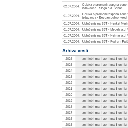
Odluka o promeni raspona zone f
02.07.2004.
izdavaoca - Sloga a.d. Šabac
Odluka o promeni raspona zone f
01.07.2004.
izdavaoca - Bezdan poljoprivred
01.07.2004.
Uključenje na SBT - Henkel Meri
01.07.2004.
Uključenje na SBT - Medela a.d.
01.07.2004.
Uključenje na SBT - Neimar a.d. 
01.07.2004.
Uključenje na SBT - Podrum Palić
Arhiva vesti
2026
jan
|
feb
|
mar
|
apr
|
maj
|
jun
|
jul
2025
jan
|
feb
|
mar
|
apr
|
maj
|
jun
|
jul
2024
jan
|
feb
|
mar
|
apr
|
maj
|
jun
|
jul
2023
jan
|
feb
|
mar
|
apr
|
maj
|
jun
|
jul
2022
jan
|
feb
|
mar
|
apr
|
maj
|
jun
|
jul
2021
jan
|
feb
|
mar
|
apr
|
maj
|
jun
|
jul
2020
jan
|
feb
|
mar
|
apr
|
maj
|
jun
|
jul
2019
jan
|
feb
|
mar
|
apr
|
maj
|
jun
|
jul
2018
jan
|
feb
|
mar
|
apr
|
maj
|
jun
|
jul
2017
jan
|
feb
|
mar
|
apr
|
maj
|
jun
|
jul
2016
jan
|
feb
|
mar
|
apr
|
maj
|
jun
|
jul
2015
jan
|
feb
|
mar
|
apr
|
maj
|
jun
|
jul