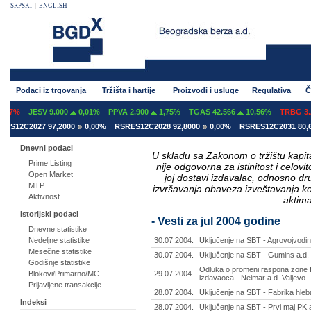
SRPSKI
|
ENGLISH
Podaci iz trgovanja
Tržišta i hartije
Proizvodi i usluge
Regulativa
Č
07%
JESV 9.000
0,01%
PPVA 2.900
1,75%
TGAS 42.566
10,56%
TRBG 3.29
S12C2027 97,2000
0,00%
RSRES12C2028 92,8000
0,00%
RSRES12C2031 80,60
Dnevni podaci
U skladu sa Zakonom o tržištu kapital
Prime Listing
nije odgovorna za istinitost i celo
Open Market
joj dostavi izdavalac, odnosno d
MTP
izvršavanja obaveza izveštavanja k
Aktivnost
aktima
Istorijski podaci
- Vesti za jul 2004 godine
Dnevne statistike
Nedeljne statistike
30.07.2004.
Uključenje na SBT - Agrovojvodi
Mesečne statistike
30.07.2004.
Uključenje na SBT - Gumins a.d.
Godišnje statistike
Odluka o promeni raspona zone f
Blokovi/Primarno/MC
29.07.2004.
izdavaoca - Neimar a.d. Valjevo
Prijavljene transakcije
28.07.2004.
Uključenje na SBT - Fabrika hleba
Indeksi
28.07.2004.
Uključenje na SBT - Prvi maj PK 