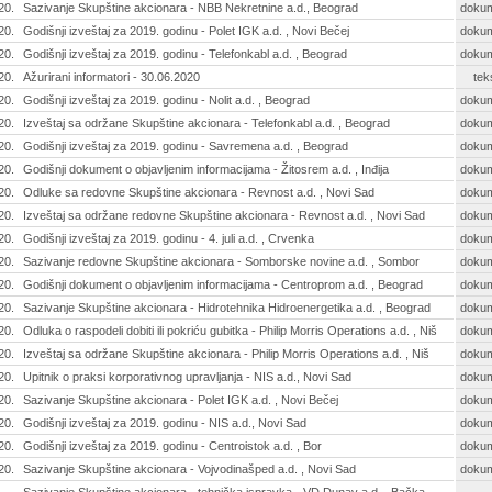
20.
Sazivanje Skupštine akcionara - NBB Nekretnine a.d., Beograd
doku
20.
Godišnji izveštaj za 2019. godinu - Polet IGK a.d. , Novi Bečej
doku
20.
Godišnji izveštaj za 2019. godinu - Telefonkabl a.d. , Beograd
doku
20.
Ažurirani informatori - 30.06.2020
tek
20.
Godišnji izveštaj za 2019. godinu - Nolit a.d. , Beograd
doku
20.
Izveštaj sa održane Skupštine akcionara - Telefonkabl a.d. , Beograd
doku
20.
Godišnji izveštaj za 2019. godinu - Savremena a.d. , Beograd
doku
20.
Godišnji dokument o objavljenim informacijama - Žitosrem a.d. , Inđija
doku
20.
Odluke sa redovne Skupštine akcionara - Revnost a.d. , Novi Sad
doku
20.
Izveštaj sa održane redovne Skupštine akcionara - Revnost a.d. , Novi Sad
doku
20.
Godišnji izveštaj za 2019. godinu - 4. juli a.d. , Crvenka
doku
20.
Sazivanje redovne Skupštine akcionara - Somborske novine a.d. , Sombor
doku
20.
Godišnji dokument o objavljenim informacijama - Centroprom a.d. , Beograd
doku
20.
Sazivanje Skupštine akcionara - Hidrotehnika Hidroenergetika a.d. , Beograd
doku
20.
Odluka o raspodeli dobiti ili pokriću gubitka - Philip Morris Operations a.d. , Niš
doku
20.
Izveštaj sa održane Skupštine akcionara - Philip Morris Operations a.d. , Niš
doku
20.
Upitnik o praksi korporativnog upravljanja - NIS a.d., Novi Sad
doku
20.
Sazivanje Skupštine akcionara - Polet IGK a.d. , Novi Bečej
doku
20.
Godišnji izveštaj za 2019. godinu - NIS a.d., Novi Sad
doku
20.
Godišnji izveštaj za 2019. godinu - Centroistok a.d. , Bor
doku
20.
Sazivanje Skupštine akcionara - Vojvodinašped a.d. , Novi Sad
doku