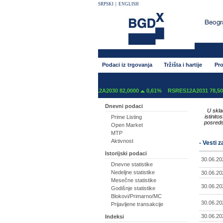
SRPSKI
|
ENGLISH
Podaci iz trgovanja
Tržišta i hartije
Pro
29 87,5000
1,16%
RSRES12A2030 82,0000
0,61%
RSRES12A2031 78,5000
1,
Dnevni podaci
U skla
istinit
Prime Listing
posreds
Open Market
MTP
Aktivnost
- Vesti 
Istorijski podaci
30.06.20
Dnevne statistike
Nedeljne statistike
30.06.20
Mesečne statistike
30.06.20
Godišnje statistike
Blokovi/Primarno/MC
30.06.20
Prijavljene transakcije
30.06.20
Indeksi