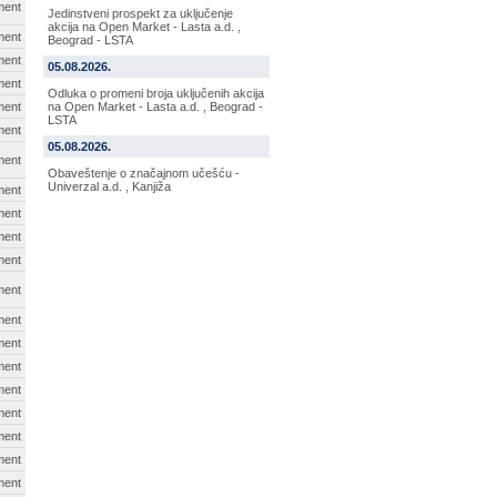
ment
Jedinstveni prospekt za uključenje
akcija na Open Market - Lasta a.d. ,
ment
Beograd - LSTA
ment
05.08.2026.
ment
Odluka o promeni broja uključenih akcija
ment
na Open Market - Lasta a.d. , Beograd -
LSTA
ment
05.08.2026.
ment
Obaveštenje o značajnom učešću -
Univerzal a.d. , Kanjiža
ment
ment
ment
ment
ment
ment
ment
ment
ment
ment
ment
ment
ment