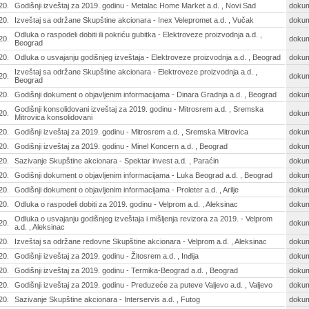
20.
Godišnji izveštaj za 2019. godinu - Metalac Home Market a.d. , Novi Sad
doku
20.
Izveštaj sa održane Skupštine akcionara - Inex Velepromet a.d. , Vučak
doku
Odluka o raspodeli dobiti ili pokriću gubitka - Elektroveze proizvodnja a.d. ,
20.
doku
Beograd
20.
Odluka o usvajanju godišnjeg izveštaja - Elektroveze proizvodnja a.d. , Beograd
doku
Izveštaj sa održane Skupštine akcionara - Elektroveze proizvodnja a.d. ,
20.
doku
Beograd
20.
Godišnji dokument o objavljenim informacijama - Dinara Gradnja a.d. , Beograd
doku
Godišnji konsolidovani izveštaj za 2019. godinu - Mitrosrem a.d. , Sremska
20.
doku
Mitrovica konsolidovani
20.
Godišnji izveštaj za 2019. godinu - Mitrosrem a.d. , Sremska Mitrovica
doku
20.
Godišnji izveštaj za 2019. godinu - Minel Koncern a.d. , Beograd
doku
20.
Sazivanje Skupštine akcionara - Spektar invest a.d. , Paraćin
doku
20.
Godišnji dokument o objavljenim informacijama - Luka Beograd a.d. , Beograd
doku
20.
Godišnji dokument o objavljenim informacijama - Proleter a.d. , Arilje
doku
20.
Odluka o raspodeli dobiti za 2019. godinu - Velprom a.d. , Aleksinac
doku
Odluka o usvajanju godišnjeg izveštaja i mišljenja revizora za 2019. - Velprom
20.
doku
a.d. , Aleksinac
20.
Izveštaj sa održane redovne Skupštine akcionara - Velprom a.d. , Aleksinac
doku
20.
Godišnji izveštaj za 2019. godinu - Žitosrem a.d. , Inđija
doku
20.
Godišnji izveštaj za 2019. godinu - Termika-Beograd a.d. , Beograd
doku
20.
Godišnji izveštaj za 2019. godinu - Preduzeće za puteve Valjevo a.d. , Valjevo
doku
20.
Sazivanje Skupštine akcionara - Interservis a.d. , Futog
doku