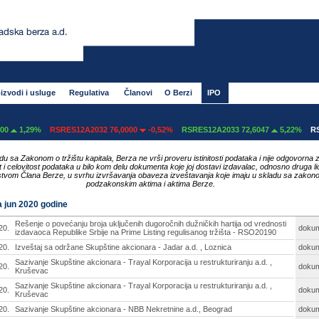
izvodi i usluge
Regulativa
Članovi
O Berzi
IPO
29%
RSRES12A2032 76,0000
-0,52%
RSRES12A2033 72,6047
5,22%
RSRES12A
du sa Zakonom o tržištu kapitala, Berza ne vrši proveru istinitosti podataka i nije odgovorna 
ost i celovitost podataka u bilo kom delu dokumenta koje joj dostavi izdavalac, odnosno druga li
tvom Člana Berze, u svrhu izvršavanja obaveza izveštavanja koje imaju u skladu sa zakon
podzakonskim aktima i aktima Berze.
za jun 2020 godine
Rešenje o povećanju broja uključenih dugoročnih dužničkih hartija od vrednosti
20.
doku
izdavaoca Republike Srbije na Prime Listing regulisanog tržišta - RSO20190
20.
Izveštaj sa održane Skupštine akcionara - Jadar a.d. , Loznica
doku
Sazivanje Skupštine akcionara - Trayal Korporacija u restrukturiranju a.d. ,
20.
doku
Kruševac
Sazivanje Skupštine akcionara - Trayal Korporacija u restrukturiranju a.d. ,
20.
doku
Kruševac
20.
Sazivanje Skupštine akcionara - NBB Nekretnine a.d., Beograd
doku