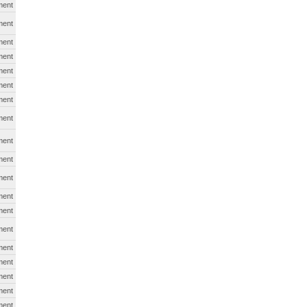
ment
ment
ment
ment
ment
ment
ment
ment
ment
ment
ment
ment
ment
ment
ment
ment
ment
ment
ment