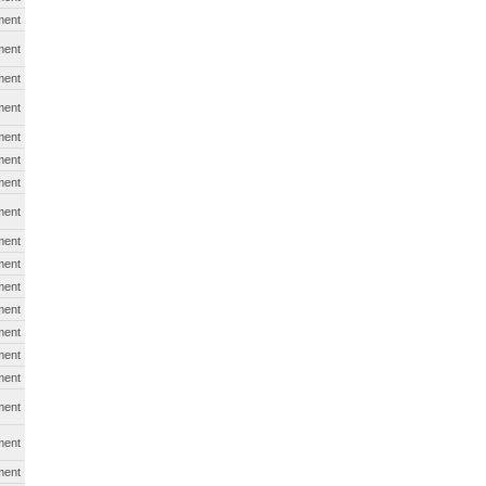
ment
ment
ment
ment
ment
ment
ment
ment
ment
ment
ment
ment
ment
ment
ment
ment
ment
ment