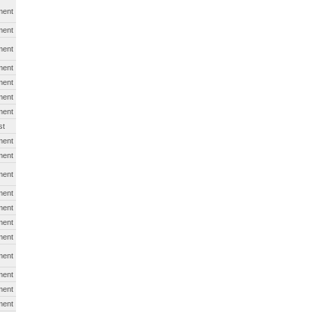
ment
ment
ment
ment
ment
ment
ment
st
ment
ment
ment
ment
ment
ment
ment
ment
ment
ment
ment