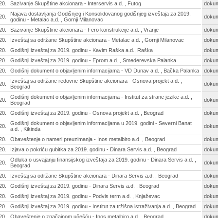
20.
Sazivanje Skupštine akcionara - Interservis a.d. , Futog
doku
Najava dostavljanja Godišnjeg i Konsolidovanog godišnjeg izveštaja za 2019.
20.
doku
godinu - Metalac a.d. , Gornji Milanovac
20.
Sazivanje Skupštine akcionara - Fero konstrukcije a.d. , Vranje
doku
20.
Izveštaj sa održane Skupštine akcionara - Metalac a.d. , Gornji Milanovac
doku
20.
Godišnji izveštaj za 2019. godinu - Kavim Raška a.d., Raška
doku
20.
Godišnji izveštaj za 2019. godinu - Eprom a.d. , Smederevska Palanka
doku
20.
Godišnji dokument o objavljenim informacijama - VD Dunav a.d. , Bačka Palanka
doku
Izveštaj sa održane redovne Skupštine akcionara - Osnova projekt a.d. ,
20.
doku
Beograd
Godišnji dokument o objavljenim informacijama - Institut za strane jezike a.d. ,
20.
doku
Beograd
20.
Godišnji izveštaj za 2019. godinu - Osnova projekt a.d. , Beograd
doku
Godišnji dokument o objavljenim informacijama u 2019. godini - Severni Banat
20.
doku
a.d. , Kikinda
20.
Obaveštenje o nameri preuzimanja - Inos metalbiro a.d. , Beograd
doku
20.
Izjava o pokriću gubitka za 2019. godinu - Dinara Servis a.d. , Beograd
doku
Odluka o usvajanju finansijskog izveštaja za 2019. godinu - Dinara Servis a.d. ,
20.
doku
Beograd
20.
Izveštaj sa održane Skupštine akcionara - Dinara Servis a.d. , Beograd
doku
20.
Godišnji izveštaj za 2019. godinu - Dinara Servis a.d. , Beograd
doku
20.
Godišnji izveštaj za 2019. godinu - Podvis term a.d. , Knjaževac
doku
20.
Godišnji izveštaj za 2019. godinu - Institut za tržišna istraživanja a.d. , Beograd
doku
20.
Obaveštenje o značajnom učešću - Inos metalbiro a.d. , Beograd
doku