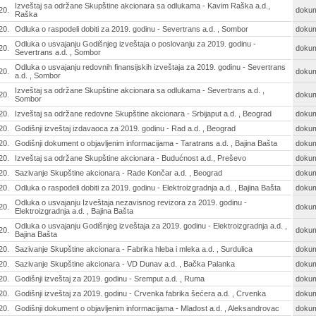
Izveštaj sa održane Skupštine akcionara sa odlukama - Kavim Raška a.d.,
20.
doku
Raška
20.
Odluka o raspodeli dobiti za 2019. godinu - Severtrans a.d. , Sombor
doku
Odluka o usvajanju Godišnjeg izveštaja o poslovanju za 2019. godinu -
20.
doku
Severtrans a.d. , Sombor
Odluka o usvajanju redovnih finansijskih izveštaja za 2019. godinu - Severtrans
20.
doku
a.d. , Sombor
Izveštaj sa održane Skupštine akcionara sa odlukama - Severtrans a.d. ,
20.
doku
Sombor
20.
Izveštaj sa održane redovne Skupštine akcionara - Srbijaput a.d. , Beograd
doku
20.
Godišnji izveštaj izdavaoca za 2019. godinu - Rad a.d. , Beograd
doku
20.
Godišnji dokument o objavljenim informacijama - Taratrans a.d. , Bajina Bašta
doku
20.
Izveštaj sa održane Skupštine akcionara - Budućnost a.d., Preševo
doku
20.
Sazivanje Skupštine akcionara - Rade Končar a.d. , Beograd
doku
20.
Odluka o raspodeli dobiti za 2019. godinu - Elektroizgradnja a.d. , Bajina Bašta
doku
Odluka o usvajanju Izveštaja nezavisnog revizora za 2019. godinu -
20.
doku
Elektroizgradnja a.d. , Bajina Bašta
Odluka o usvajanju Godišnjeg izveštaja za 2019. godinu - Elektroizgradnja a.d. ,
20.
doku
Bajina Bašta
20.
Sazivanje Skupštine akcionara - Fabrika hleba i mleka a.d. , Surdulica
doku
20.
Sazivanje Skupštine akcionara - VD Dunav a.d. , Bačka Palanka
doku
20.
Godišnji izveštaj za 2019. godinu - Sremput a.d. , Ruma
doku
20.
Godišnji izveštaj za 2019. godinu - Crvenka fabrika šećera a.d. , Crvenka
doku
20.
Godišnji dokument o objavljenim informacijama - Mladost a.d. , Aleksandrovac
doku