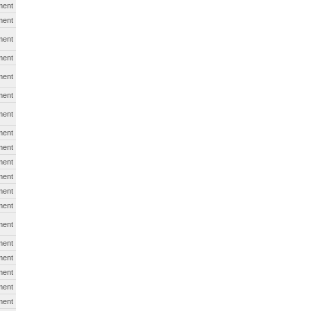
ment
ment
ment
ment
ment
ment
ment
ment
ment
ment
ment
ment
ment
ment
ment
ment
ment
ment
ment