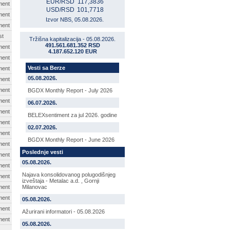
EUR/RSD
117,3836
ment
USD/RSD
101,7718
ment
Izvor NBS, 05.08.2026.
ment
st
Tržišna kapitalizacija - 05.08.2026.
491.561.681.352 RSD
ment
4.187.652.120 EUR
ment
Vesti sa Berze
ment
05.08.2026.
ment
ment
BGDX Monthly Report - July 2026
ment
06.07.2026.
ment
BELEXsentiment za jul 2026. godine
ment
02.07.2026.
ment
BGDX Monthly Report - June 2026
ment
Poslednje vesti
ment
05.08.2026.
ment
Najava konsolidovanog polugodišnjeg
ment
izveštaja - Metalac a.d. , Gornji
ment
Milanovac
ment
05.08.2026.
ment
Ažurirani informatori - 05.08.2026
ment
05.08.2026.