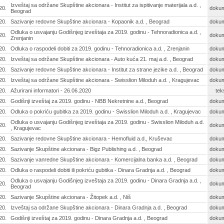
Izveštaj sa održane Skupštine akcionara - Institut za ispitivanje materijala a.d. ,
20.
doku
Beograd
20.
Sazivanje redovne Skupštine akcionara - Kopaonik a.d. , Beograd
doku
Odluka o usvajanju Godišnjeg izveštaja za 2019. godinu - Tehnoradionica a.d. ,
20.
doku
Zrenjanin
20.
Odluka o raspodeli dobiti za 2019. godinu - Tehnoradionica a.d. , Zrenjanin
doku
20.
Izveštaj sa održane Skupštine akcionara - Auto kuća 21. maj a.d. , Beograd
doku
20.
Sazivanje redovne Skupštine akcionara - Institut za strane jezike a.d. , Beograd
doku
20.
Izveštaj sa održane Skupštine akcionara - Swisslion Miloduh a.d. , Kragujevac
doku
20.
Ažurirani informatori - 26.06.2020
tek
20.
Godišnji izveštaj za 2019. godinu - NBB Nekretnine a.d., Beograd
doku
20.
Odluka o pokriću gubitka za 2019. godinu - Swisslion Miloduh a.d. , Kragujevac
doku
Odluka o usvajanju Godišnjeg izveštaja za 2019. godinu - Swisslion Miloduh a.d.
20.
doku
, Kragujevac
20.
Sazivanje redovne Skupštine akcionara - Hemofluid a.d., Kruševac
doku
20.
Sazivanje Skupštine akcionara - Bigz Publishing a.d. , Beograd
doku
20.
Sazivanje vanredne Skupštine akcionara - Komercijalna banka a.d. , Beograd
doku
20.
Odluka o raspodeli dobiti ili pokriću gubitka - Dinara Gradnja a.d. , Beograd
doku
Odluka o usvajanju Godišnjeg izveštaja za 2019. godinu - Dinara Gradnja a.d. ,
20.
doku
Beograd
20.
Sazivanje Skupštine akcionara - Žitopek a.d. , Niš
doku
20.
Izveštaj sa održane Skupštine akcionara - Dinara Gradnja a.d. , Beograd
doku
20.
Godišnji izveštaj za 2019. godinu - Dinara Gradnja a.d. , Beograd
doku