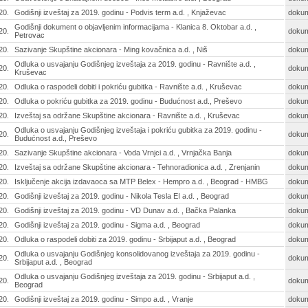
20.
Godišnji izveštaj za 2019. godinu - Podvis term a.d. , Knjaževac
doku
Godišnji dokument o objavljenim informacijama - Klanica 8. Oktobar a.d. ,
20.
doku
Petrovac
20.
Sazivanje Skupštine akcionara - Ming kovačnica a.d. , Niš
doku
Odluka o usvajanju Godišnjeg izveštaja za 2019. godinu - Ravnište a.d. ,
20.
doku
Kruševac
20.
Odluka o raspodeli dobiti i pokriću gubitka - Ravnište a.d. , Kruševac
doku
20.
Odluka o pokriću gubitka za 2019. godinu - Budućnost a.d., Preševo
doku
20.
Izveštaj sa održane Skupštine akcionara - Ravnište a.d. , Kruševac
doku
Odluka o usvajanju Godišnjeg izveštaja i pokriću gubitka za 2019. godinu -
20.
doku
Budućnost a.d., Preševo
20.
Sazivanje Skupštine akcionara - Voda Vrnjci a.d. , Vrnjačka Banja
doku
20.
Izveštaj sa održane Skupštine akcionara - Tehnoradionica a.d. , Zrenjanin
doku
20.
Isključenje akcija izdavaoca sa MTP Belex - Hempro a.d. , Beograd - HMBG
doku
20.
Godišnji izveštaj za 2019. godinu - Nikola Tesla EI a.d. , Beograd
doku
20.
Godišnji izveštaj za 2019. godinu - VD Dunav a.d. , Bačka Palanka
doku
20.
Godišnji izveštaj za 2019. godinu - Sigma a.d. , Beograd
doku
20.
Odluka o raspodeli dobiti za 2019. godinu - Srbijaput a.d. , Beograd
doku
Odluka o usvajanju Godišnjeg konsolidovanog izveštaja za 2019. godinu -
20.
doku
Srbijaput a.d. , Beograd
Odluka o usvajanju Godišnjeg izveštaja za 2019. godinu - Srbijaput a.d. ,
20.
doku
Beograd
20.
Godišnji izveštaj za 2019. godinu - Simpo a.d. , Vranje
doku