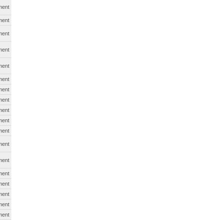
ment
ment
ment
ment
ment
ment
ment
ment
ment
ment
ment
ment
ment
ment
ment
ment
ment
ment