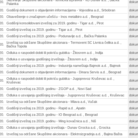
Sazivanje Skupštine akcionara - tehnička ispravka - VD Dunav a.d. , Bačka
20.
doku
Palanka
20.
Godišnji dokument o objavljenim informacijama - Vojvodina a.d., Srbobran
doku
20.
Obaveštenje o značajnom učešću - Inos metalbiro a.d. , Beograd
doku
20.
Godišnji konsolidovani izveštaj za 2019. godinu - Tigar a.d. , Pirot
doku
20.
Godišnji izveštaj za 2019. godinu - Tigar a.d. , Pirot
doku
20.
Godišnji izveštaj za 2019. godinu - Podunavlje a.d. , Bačka Palanka
doku
Izveštaj sa održane Skupštine akcionara - Termovent SC Livnica čelika a.d. ,
20.
doku
Bačka Topola
20.
Odluka o raspodeli dobiti ili pokriću gubitka - Žitosrem a.d. , Inđija
doku
20.
Odluka o usvajanju godišnjeg izveštaja - Žitosrem a.d. , Inđija
doku
20.
Godišnji izveštaj za 2019. godinu - Industrija nameštaja Bajmok a.d. , Bajmok
doku
20.
Godišnji dokument o objavljenim informacijama - Dinara Servis a.d. , Beograd
doku
Odluka o raspodeli dobiti ili pokriću gubitka - Jugoprevoz Kruševac a.d. ,
20.
doku
Kruševac
20.
Godišnji izveštaj za 2019. godinu - ZGOP a.d. , Novi Sad
doku
20.
Odluka o usvajanju godišnjeg izveštaja - Jugoprevoz Kruševac a.d. , Kruševac
doku
20.
Izveštaj sa održane Skupštine akcionara - Mlava a.d., Vučak
doku
20.
Godišnji izveštaj za 2019. godinu - Rapid a.d. , Apatin
doku
20.
Godišnji izveštaj za 2019. godinu - IO Beograd a.d. , Beograd
doku
20.
Godišnji izveštaj za 2019. godinu - Ming kovačnica a.d. , Niš
doku
20.
Odluka o usvajanju godišnjeg izveštaja - Dunav Grocka a.d. , Grocka
doku
20.
Izveštaj sa održane Skupštine akcionara - Elektroizgradnja a.d. , Bajina Bašta
doku