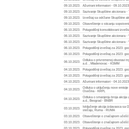
09.10.2023.
Ažurirani informatori - 09.10.2023
09.10.2023.
Sazivanje Skupštine akcionara - Ti
09.10.2023.
Izveštaj sa održane Skupštine ak
09.10.2023.
Obaveštenje o sticanju sopstvenih
06.10.2023.
Polugodišnji konsolidovani izvešt
06.10.2023.
Sazivanje Skupštine akcionara -
06.10.2023.
Sazivanje Skupštine akcionara -
06.10.2023.
Polugodišnji izveštaj za 2023. god
06.10.2023.
Polugodišnji izveštaj za 2023. godi
Odluka o privremenoj obustavi t
06.10.2023.
a.d. , Mladenovac - KSMM
04.10.2023.
Polugodišnji izveštaj za 2023. go
04.10.2023.
Polugodišnji izveštaj za 2023. go
04.10.2023.
Ažurirani informatori - 04.10.2023
Odluka o uključenju nove emisije 
04.10.2023.
Osečina - KRPL
Odluka o smanjenju broja akcija
04.10.2023.
a.d., Beograd - BNBR
Isključenje akcija izdavaoca s
03.10.2023.
stečaju, Ruma - RUMA
03.10.2023.
Obaveštenje o značajnom učešću
03.10.2023.
Obaveštenje o značajnom učešću
03.10.2023.
Polugodišnji izveštaj za 2023. god