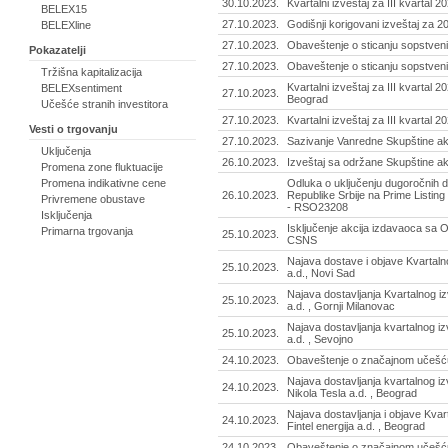
30.10.2023.
Kvartalni izveštaj za III kvartal 
BELEX15
27.10.2023.
Godišnji korigovani izveštaj za 20
BELEXline
27.10.2023.
Obaveštenje o sticanju sopstveni
Pokazatelji
27.10.2023.
Obaveštenje o sticanju sopstveni
Tržišna kapitalizacija
Kvartalni izveštaj za III kvartal 
BELEXsentiment
27.10.2023.
Beograd
Učešće stranih investitora
27.10.2023.
Kvartalni izveštaj za III kvartal 2
Vesti o trgovanju
27.10.2023.
Sazivanje Vanredne Skupštine akc
Uključenja
26.10.2023.
Izveštaj sa održane Skupštine ak
Promena zone fluktuacije
Promena indikativne cene
Odluka o uključenju dugoročnih d
26.10.2023.
Republike Srbije na Prime Listing
Privremene obustave
- RSO23208
Isključenja
Isključenje akcija izdavaoca sa
Primarna trgovanja
25.10.2023.
CSNS
Najava dostave i objave Kvartalno
25.10.2023.
a.d., Novi Sad
Najava dostavljanja Kvartalnog iz
25.10.2023.
a.d. , Gornji Milanovac
Najava dostavljanja kvartalnog iz
25.10.2023.
a.d. , Sevojno
24.10.2023.
Obaveštenje o značajnom učešću 
Najava dostavljanja kvartalnog iz
24.10.2023.
Nikola Tesla a.d. , Beograd
Najava dostavljanja i objave Kvart
24.10.2023.
Fintel energija a.d. , Beograd
24.10.2023.
Obaveštenje o značajnom učešću 