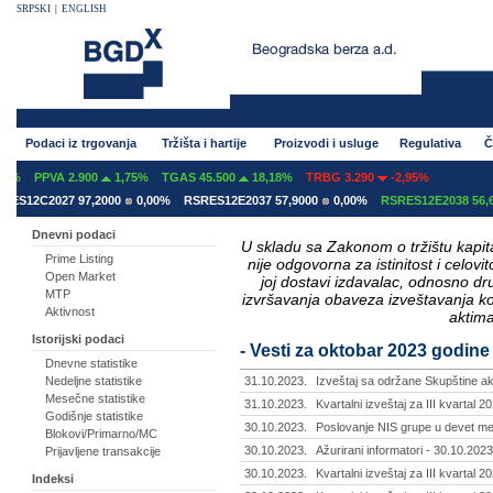
SRPSKI
|
ENGLISH
Podaci iz trgovanja
Tržišta i hartije
Proizvodi i usluge
Regulativa
Č
PPVA 2.900
1,75%
TGAS 45.500
18,18%
TRBG 3.290
-2,95%
2C2027 97,2000
0,00%
RSRES12E2037 57,9000
0,00%
RSRES12E2038 56,6100
Dnevni podaci
U skladu sa Zakonom o tržištu kapital
Prime Listing
nije odgovorna za istinitost i celo
Open Market
joj dostavi izdavalac, odnosno d
MTP
izvršavanja obaveza izveštavanja k
Aktivnost
aktima
Istorijski podaci
- Vesti za oktobar 2023 godine
Dnevne statistike
Nedeljne statistike
31.10.2023.
Izveštaj sa održane Skupštine akc
Mesečne statistike
31.10.2023.
Kvartalni izveštaj za III kvartal 
Godišnje statistike
30.10.2023.
Poslovanje NIS grupe u devet mes
Blokovi/Primarno/MC
30.10.2023.
Ažurirani informatori - 30.10.2023
Prijavljene transakcije
30.10.2023.
Kvartalni izveštaj za III kvartal 
Indeksi