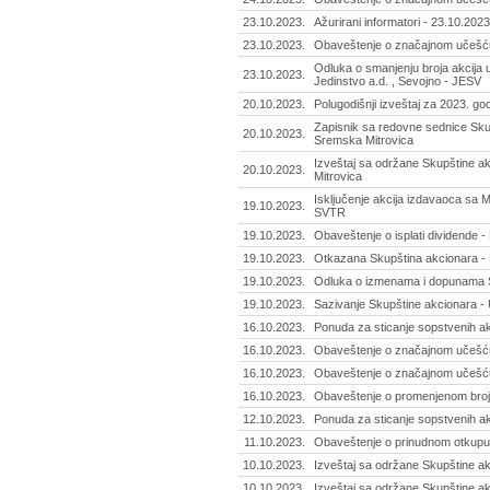
23.10.2023.
Ažurirani informatori - 23.10.2023
23.10.2023.
Obaveštenje o značajnom učešću 
Odluka o smanjenju broja akcija u
23.10.2023.
Jedinstvo a.d. , Sevojno - JESV
20.10.2023.
Polugodišnji izveštaj za 2023. g
Zapisnik sa redovne sednice Skup
20.10.2023.
Sremska Mitrovica
Izveštaj sa održane Skupštine ak
20.10.2023.
Mitrovica
Isključenje akcija izdavaoca sa 
19.10.2023.
SVTR
19.10.2023.
Obaveštenje o isplati dividende 
19.10.2023.
Otkazana Skupština akcionara - P
19.10.2023.
Odluka o izmenama i dopunama Sta
19.10.2023.
Sazivanje Skupštine akcionara - U
16.10.2023.
Ponuda za sticanje sopstvenih a
16.10.2023.
Obaveštenje o značajnom učešću 
16.10.2023.
Obaveštenje o značajnom učešću 
16.10.2023.
Obaveštenje o promenjenom broju 
12.10.2023.
Ponuda za sticanje sopstvenih akc
11.10.2023.
Obaveštenje o prinudnom otkupu a
10.10.2023.
Izveštaj sa održane Skupštine ak
10.10.2023.
Izveštaj sa održane Skupštine ak