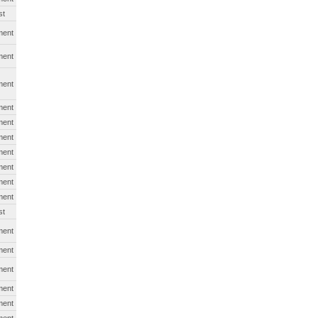
st
ment
ment
ment
ment
ment
ment
ment
ment
ment
ment
st
ment
ment
ment
ment
ment