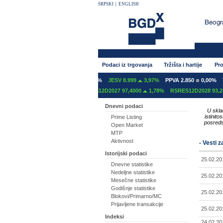
SRPSKI
|
ENGLISH
Podaci iz trgovanja
Tržišta i hartije
Pro
0,00%
GFOM 1.400
0,00%
JESV 8.999
3,97%
PPVA 2.850
0,00%
TGAS 3
027 97,2000
0,00%
RSRES12D2027 97,4000
1,78%
RSRES12D2028 93,2000
1,
Dnevni podaci
U skla
istinit
Prime Listing
posreds
Open Market
MTP
Aktivnost
- Vesti 
Istorijski podaci
25.02.20
Dnevne statistike
Nedeljne statistike
25.02.20
Mesečne statistike
Godišnje statistike
25.02.20
Blokovi/Primarno/MC
Prijavljene transakcije
25.02.20
Indeksi
24.02.20