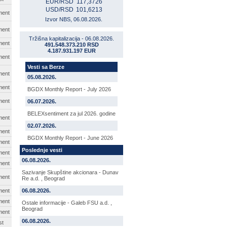
EUR/RSD
117,3726
USD/RSD
101,6213
ment
Izvor NBS, 06.08.2026.
ment
Tržišna kapitalizacija - 06.08.2026.
ment
491.548.373.210 RSD
4.187.931.197 EUR
ment
Vesti sa Berze
ment
05.08.2026.
ment
BGDX Monthly Report - July 2026
ment
06.07.2026.
BELEXsentiment za jul 2026. godine
ment
02.07.2026.
ment
BGDX Monthly Report - June 2026
ment
Poslednje vesti
ment
06.08.2026.
ment
Sazivanje Skupštine akcionara - Dunav
ment
Re a.d. , Beograd
ment
06.08.2026.
ment
Ostale informacije - Galeb FSU a.d. ,
Beograd
ment
06.08.2026.
st