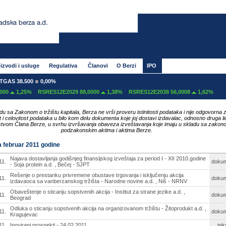
izvodi i usluge
Regulativa
Članovi
O Berzi
IPO
8.500
0,00%
25%
RSRES12E2029 88,0000
1,38%
RSRES12E2038 56,0008
1,62%
du sa Zakonom o tržištu kapitala, Berza ne vrši proveru istinitosti podataka i nije odgovorna 
ost i celovitost podataka u bilo kom delu dokumenta koje joj dostavi izdavalac, odnosno druga li
tvom Člana Berze, u svrhu izvršavanja obaveza izveštavanja koje imaju u skladu sa zakon
podzakonskim aktima i aktima Berze.
za februar 2011 godine
Najava dostavljanja godišnjeg finansijskog izveštaja za period I - XII 2010.godine
11.
doku
- Soja protein a.d. , Bečej - SJPT
Rešenje o prestanku privremene obustave trgovanja i isključenju akcija
11.
doku
izdavaoca sa vanberzanskog tržišta - Narodne novine a.d. , Niš - NRNV
Obaveštenje o sticanju sopstvenih akcija - Institut za strane jezike a.d. ,
11.
doku
Beograd
Odluka o sticanju sopstvenih akcija na organizovanom tržištu - Žitoprodukt a.d. ,
11.
doku
Kragujevac
11.
Inovirani prospekti - 24.02.2011
tek