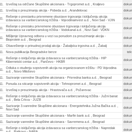
11.
Izveštaj sa održane Skupštine akcionara - Trgopromet a.d. , Kraljevo
doku
11.
Izveštaj o preuzimanju akcija - Pobeda a.d. , Aranđelovac
doku
Rešenje o prestanku privremene obustave trgovanja i isključenju akcija
11.
doku
izdavaoca sa vanberzanskog tržišta - Vojvodinainvest a.d. , Novi Sad - VJIN
Rešenje o prestaku privremene obustave trgovanja i isključenju akcija
11.
doku
izdavaoca sa vanberzanskog tržišta - Vodokanal a.d. , Novi Sad - VDKN
Mišljenje Upravnog odbora u vezi sa ponudom za preuzimanje akcija -
11.
doku
Bioprotein a.d. , Beograd
11.
Obaveštenje o prinudnoj prodaji akcija - Žabaljska trgovina a.d. , Žabalj
doku
11.
Nova publikacija Beogradske berze
tek
Rešenje o isključenju akcija izdavaoca sa vanberzanskog tržišta - HIP
11.
doku
Kibernetski centar a.d. , Pančevo - HKBR
Odluka o otuđenju sopstvenih akcija na organizovanom tržištu - PD Vojvodina
11.
doku
a.d. , Novo Miloševo
11.
Sazivanje vanredne Skupštine akcionara - Privredna banka a.d. , Beograd
doku
11.
Ponuda za sticanje sopstvenih akcija - Tehnopromet a.d. , Beograd
doku
11.
Izveštaj o preuzimanju akcija - Hrastovača a.d. , Požarevac
doku
Rešenje o isključenju akcija izdavaoca sa vanberzanskog tržišta - Južni banat
11.
doku
a.d. , Bela Crkva - JUZB
Sazivanje 3.vanredne Skupštine akcionara - Energotehnika Južna Bačka a.d. ,
11.
doku
Novi Sad
11.
Sazivanje vanredne Skupštine akcionara - Marfin bank a.d. , Beograd
doku
11.
Sazivanje vanredne Skupštine akcionara - Savremena a.d. , Beograd
doku
Rešenje o isključenju akcija izdavaoca sa vanberzanskog tržišta - Napredak
11.
doku
a.d. , Ratkovo - NARA