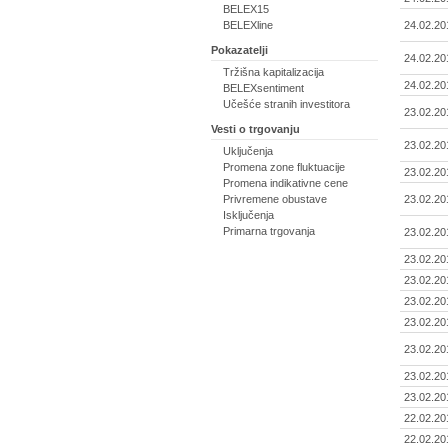
BELEX15
BELEXline
24.02.20
Pokazatelji
24.02.20
Tržišna kapitalizacija
24.02.20
BELEXsentiment
Učešće stranih investitora
23.02.20
Vesti o trgovanju
23.02.20
Uključenja
Promena zone fluktuacije
23.02.20
Promena indikativne cene
Privremene obustave
23.02.20
Isključenja
Primarna trgovanja
23.02.20
23.02.20
23.02.20
23.02.20
23.02.20
23.02.20
23.02.20
23.02.20
22.02.20
22.02.20