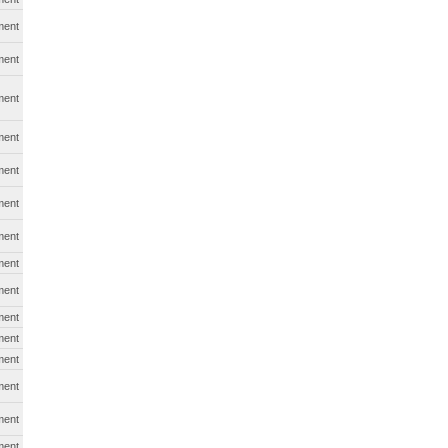
ment
ment
ment
ment
ment
ment
ment
ment
ment
ment
ment
ment
ment
ment
ment