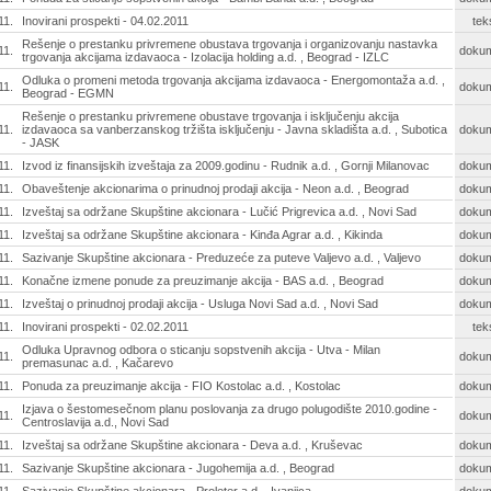
11.
Inovirani prospekti - 04.02.2011
tek
Rešenje o prestanku privremene obustava trgovanja i organizovanju nastavka
11.
doku
trgovanja akcijama izdavaoca - Izolacija holding a.d. , Beograd - IZLC
Odluka o promeni metoda trgovanja akcijama izdavaoca - Energomontaža a.d. ,
11.
doku
Beograd - EGMN
Rešenje o prestanku privremene obustave trgovanja i isključenju akcija
11.
izdavaoca sa vanberzanskog tržišta isključenju - Javna skladišta a.d. , Subotica
doku
- JASK
11.
Izvod iz finansijskih izveštaja za 2009.godinu - Rudnik a.d. , Gornji Milanovac
doku
11.
Obaveštenje akcionarima o prinudnoj prodaji akcija - Neon a.d. , Beograd
doku
11.
Izveštaj sa održane Skupštine akcionara - Lučić Prigrevica a.d. , Novi Sad
doku
11.
Izveštaj sa održane Skupštine akcionara - Kinđa Agrar a.d. , Kikinda
doku
11.
Sazivanje Skupštine akcionara - Preduzeće za puteve Valjevo a.d. , Valjevo
doku
11.
Konačne izmene ponude za preuzimanje akcija - BAS a.d. , Beograd
doku
11.
Izveštaj o prinudnoj prodaji akcija - Usluga Novi Sad a.d. , Novi Sad
doku
11.
Inovirani prospekti - 02.02.2011
tek
Odluka Upravnog odbora o sticanju sopstvenih akcija - Utva - Milan
11.
doku
premasunac a.d. , Kačarevo
11.
Ponuda za preuzimanje akcija - FIO Kostolac a.d. , Kostolac
doku
Izjava o šestomesečnom planu poslovanja za drugo polugodište 2010.godine -
11.
doku
Centroslavija a.d., Novi Sad
11.
Izveštaj sa održane Skupštine akcionara - Deva a.d. , Kruševac
doku
11.
Sazivanje Skupštine akcionara - Jugohemija a.d. , Beograd
doku