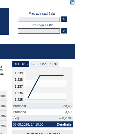
Pretraga sadržaja:
Pretraga HOV:
BELEX15
BELEXline
SRX
za
ca,
1.239
om,
1.238
1.237
1.236
ment
1.235
ment
Vrednost
1.238,65
Promena
3,40
ment
0,28%
%
06.08.2026. 14:10:00
Detaljnije
ment
st