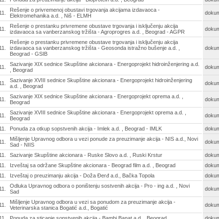
Rešenje o privremenoj obustavi trgovanja akcijama izdavaoca -
11.
doku
Elektromehanika a.d. , Niš - ELMH
Rešenje o prestanku privremene obustave trgovanja i isključenju akcija
11.
doku
izdavaoca sa vanberzanskog tržišta - Agroprogres a.d. , Beograd - AGPR
Rešenje o prestanku privremene obustave trgovanja i isključenju akcija
11.
izdavaoca sa vanberzanskog tržišta - Geosonda istražno bušenje a.d. ,
doku
Beograd - GSIB
Sazivanje XIX sednice Skupštine akcionara - Energoprojekt hidroinženjering a.d.
11.
doku
, Beograd
Sazivanje XVIII sednice Skupštine akcionara - Energoprojekt hidroinženjering
11.
doku
a.d. , Beograd
Sazivanje XIX sednice Skupštine akcionara - Energoprojekt oprema a.d. ,
11.
doku
Beograd
Sazivanje XVIII sednice Skupštine akcionara - Energoprojekt oprema a.d. ,
11.
doku
Beograd
11.
Ponuda za otkup sopstvenih akcija - Imlek a.d. , Beograd - IMLK
doku
Mišljenje Upravnog odbora u vezi ponude za preuzimanje akcija - NIS a.d., Novi
11.
doku
Sad - NIIS
11.
Sazivanje Skupštine akcionara - Ruske Slovo a.d. , Ruski Krstur
doku
11.
Izveštaj sa održane Skupštine akcionara - Beograd film a.d. , Beograd
doku
11.
Izveštaj o preuzimanju akcija - Doža Đerđ a.d., Bačka Topola
doku
Odluka Upravnog odbora o poništenju sostvenih akcija - Pro - ing a.d. , Novi
11.
doku
Sad
Mišljenje Upravnog odbora u vezi sa ponudom za preuzimanje akcija -
11.
doku
Veterinarska stanica Bogatić a.d., Bogatić
11.
Ponuda za sticanje sopstvenih akcija - Bambi Banat a.d. , Beograd
doku