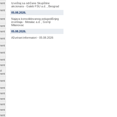
ment
Izveštaj sa održane Skupštine
akcionara - Galeb FSU a.d. , Beograd
ment
05.08.2026.
ment
Najava konsolidovanog polugodišnjeg
izveštaja - Metalac a.d. , Gornji
Milanovac
ment
ment
05.08.2026.
Ažurirani informatori - 05.08.2026
ment
ment
ment
ment
ment
st
ment
ment
ment
ment
ment
ment
ment
ment