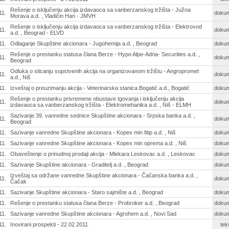
Rešenje o isključenju akcija izdavaoca sa vanberzanskog tržišta - Južna
11.
doku
Morava a.d. , Vladičin Han - JMVH
Rešenje o isključenju akcija izdavaoca sa vanberzanskog tržišta - Elektrovod
11.
doku
a.d. , Beograd - ELVD
11.
Odlaganje Skupštine akcionara - Jugohemija a.d. , Beograd
doku
Rešenje o prestanku statusa člana Berze - Hypo Alpe-Adria- Securities a.d. ,
11.
doku
Beograd
Odluka o sticanju sopstvenih akcija na organizovanom tržištu - Angropromet
11.
doku
a.d., Niš
11.
Izveštaj o preuzimanju akcija - Veterinarska stanica Bogatić a.d., Bogatić
doku
Rešenje o prestanku privremene obustave tgovanja i isključenju akcija
11.
doku
izdavaoca sa vanberzanskog tržišta - Elektromehanika a.d. , Niš - ELMH
Sazivanje 39. vanredne sednice Skupštine akcionara - Srpska banka a.d. ,
11.
doku
Beograd
11.
Sazivanje vanredne Skupštine akcionara - Kopex min fitip a.d. , Niš
doku
11.
Sazivanje vanredne Skupštine akcionara - Kopex min oprema a.d. , Niš
doku
11.
Obaveštenje o prinudnoj prodaji akcija - Mlekara Leskovac a.d. , Leskovac
doku
11.
Sazivanje Skupštine akcionara - Graditelj a.d. , Beograd
doku
Izveštaj sa održane vanredne Skupštine akcionara - Čačanska banka a.d. ,
11.
doku
Čačak
11.
Sazivanje Skupštine akcionara - Staro sajmište a.d. , Beograd
doku
11.
Rešenje o prestanku statusa člana Berze - Probroker a.d. , Beograd
doku
11.
Sazivanje vanredne Skupštine akcionara - Agrohem a.d. , Novi Sad
doku
11.
Inovirani prospekti - 22.02.2011
tek