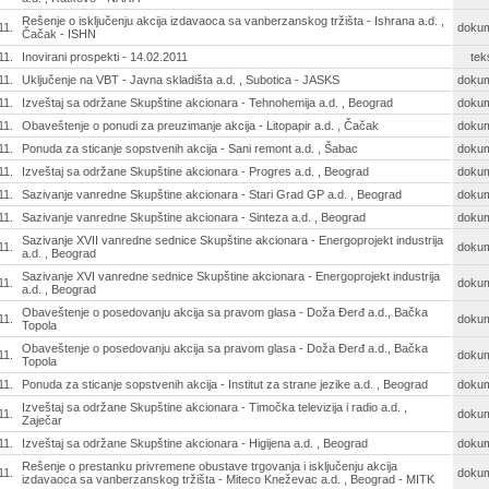
Rešenje o isključenju akcija izdavaoca sa vanberzanskog tržišta - Ishrana a.d. ,
11.
doku
Čačak - ISHN
11.
Inovirani prospekti - 14.02.2011
tek
11.
Uključenje na VBT - Javna skladišta a.d. , Subotica - JASKS
doku
11.
Izveštaj sa održane Skupštine akcionara - Tehnohemija a.d. , Beograd
doku
11.
Obaveštenje o ponudi za preuzimanje akcija - Litopapir a.d. , Čačak
doku
11.
Ponuda za sticanje sopstvenih akcija - Sani remont a.d. , Šabac
doku
11.
Izveštaj sa održane Skupštine akcionara - Progres a.d. , Beograd
doku
11.
Sazivanje vanredne Skupštine akcionara - Stari Grad GP a.d. , Beograd
doku
11.
Sazivanje vanredne Skupštine akcionara - Sinteza a.d. , Beograd
doku
Sazivanje XVII vanredne sednice Skupštine akcionara - Energoprojekt industrija
11.
doku
a.d. , Beograd
Sazivanje XVI vanredne sednice Skupštine akcionara - Energoprojekt industrija
11.
doku
a.d. , Beograd
Obaveštenje o posedovanju akcija sa pravom glasa - Doža Đerđ a.d., Bačka
11.
doku
Topola
Obaveštenje o posedovanju akcija sa pravom glasa - Doža Đerđ a.d., Bačka
11.
doku
Topola
11.
Ponuda za sticanje sopstvenih akcija - Institut za strane jezike a.d. , Beograd
doku
Izveštaj sa održane Skupštine akcionara - Timočka televizija i radio a.d. ,
11.
doku
Zaječar
11.
Izveštaj sa održane Skupštine akcionara - Higijena a.d. , Beograd
doku
Rešenje o prestanku privremene obustave trgovanja i isključenju akcija
11.
doku
izdavaoca sa vanberzanskog tržišta - Miteco Kneževac a.d. , Beograd - MITK