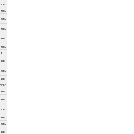
ment
ment
ment
ment
ment
ment
st
ment
ment
ment
ment
ment
ment
ment
ment
ment
ment