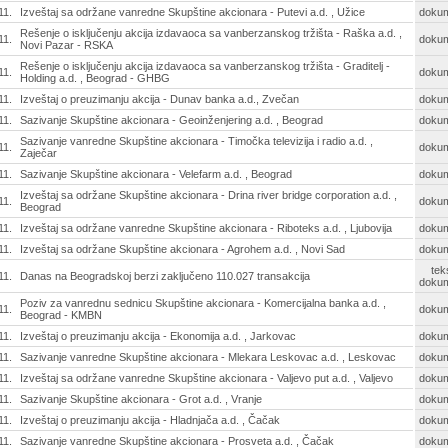
11.
Izveštaj sa održane vanredne Skupštine akcionara - Putevi a.d. , Užice
doku
Rešenje o isključenju akcija izdavaoca sa vanberzanskog tržišta - Raška a.d. ,
11.
doku
Novi Pazar - RSKA
Rešenje o isključenju akcija izdavaoca sa vanberzanskog tržišta - Graditelj -
11.
doku
Holding a.d. , Beograd - GHBG
11.
Izveštaj o preuzimanju akcija - Dunav banka a.d., Zvečan
doku
11.
Sazivanje Skupštine akcionara - Geoinženjering a.d. , Beograd
doku
Sazivanje vanredne Skupštine akcionara - Timočka televizija i radio a.d. ,
11.
doku
Zaječar
11.
Sazivanje Skupštine akcionara - Velefarm a.d. , Beograd
doku
Izveštaj sa održane Skupštine akcionara - Drina river bridge corporation a.d. ,
11.
doku
Beograd
11.
Izveštaj sa održane vanredne Skupštine akcionara - Riboteks a.d. , Ljubovija
doku
11.
Izveštaj sa održane Skupštine akcionara - Agrohem a.d. , Novi Sad
doku
tek
11.
Danas na Beogradskoj berzi zaključeno 110.027 transakcija
doku
Poziv za vanrednu sednicu Skupštine akcionara - Komercijalna banka a.d. ,
11.
doku
Beograd - KMBN
11.
Izveštaj o preuzimanju akcija - Ekonomija a.d. , Jarkovac
doku
11.
Sazivanje vanredne Skupštine akcionara - Mlekara Leskovac a.d. , Leskovac
doku
11.
Izveštaj sa održane vanredne Skupštine akcionara - Valjevo put a.d. , Valjevo
doku
11.
Sazivanje Skupštine akcionara - Grot a.d. , Vranje
doku
11.
Izveštaj o preuzimanju akcija - Hladnjača a.d. , Čačak
doku
11.
Sazivanje vanredne Skupštine akcionara - Prosveta a.d. , Čačak
doku