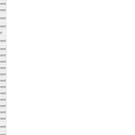
ment
ment
ment
ment
st
ment
ment
ment
ment
ment
ment
ment
ment
ment
ment
ment
ment
ment
ment
ment