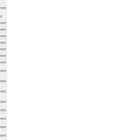
ment
st
ment
ment
ment
ment
ment
ment
ment
ment
ment
ment
ment
ment
ment
ment
ment