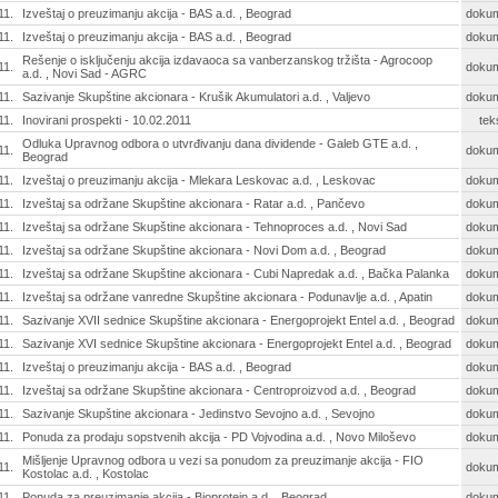
11.
Izveštaj o preuzimanju akcija - BAS a.d. , Beograd
doku
11.
Izveštaj o preuzimanju akcija - BAS a.d. , Beograd
doku
Rešenje o isključenju akcija izdavaoca sa vanberzanskog tržišta - Agrocoop
11.
doku
a.d. , Novi Sad - AGRC
11.
Sazivanje Skupštine akcionara - Krušik Akumulatori a.d. , Valjevo
doku
11.
Inovirani prospekti - 10.02.2011
tek
Odluka Upravnog odbora o utvrđivanju dana dividende - Galeb GTE a.d. ,
11.
doku
Beograd
11.
Izveštaj o preuzimanju akcija - Mlekara Leskovac a.d. , Leskovac
doku
11.
Izveštaj sa održane Skupštine akcionara - Ratar a.d. , Pančevo
doku
11.
Izveštaj sa održane Skupštine akcionara - Tehnoproces a.d. , Novi Sad
doku
11.
Izveštaj sa održane Skupštine akcionara - Novi Dom a.d. , Beograd
doku
11.
Izveštaj sa održane Skupštine akcionara - Cubi Napredak a.d. , Bačka Palanka
doku
11.
Izveštaj sa održane vanredne Skupštine akcionara - Podunavlje a.d. , Apatin
doku
11.
Sazivanje XVII sednice Skupštine akcionara - Energoprojekt Entel a.d. , Beograd
doku
11.
Sazivanje XVI sednice Skupštine akcionara - Energoprojekt Entel a.d. , Beograd
doku
11.
Izveštaj o preuzimanju akcija - BAS a.d. , Beograd
doku
11.
Izveštaj sa održane Skupštine akcionara - Centroproizvod a.d. , Beograd
doku
11.
Sazivanje Skupštine akcionara - Jedinstvo Sevojno a.d. , Sevojno
doku
11.
Ponuda za prodaju sopstvenih akcija - PD Vojvodina a.d. , Novo Miloševo
doku
Mišljenje Upravnog odbora u vezi sa ponudom za preuzimanje akcija - FIO
11.
doku
Kostolac a.d. , Kostolac
11.
Ponuda za preuzimanje akcija - Bioprotein a.d. , Beograd
doku