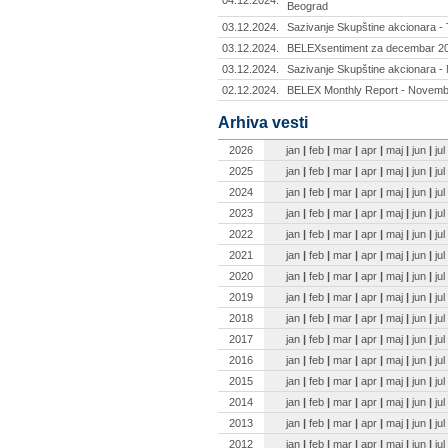
04.12.2024.
Beograd
03.12.2024.
Sazivanje Skupštine akcionara - T
03.12.2024.
BELEXsentiment za decembar 20
03.12.2024.
Sazivanje Skupštine akcionara - Mi
02.12.2024.
BELEX Monthly Report - Novemb
Arhiva vesti
2026
jan
|
feb
|
mar
|
apr
|
maj
|
jun
|
jul
2025
jan
|
feb
|
mar
|
apr
|
maj
|
jun
|
jul
2024
jan
|
feb
|
mar
|
apr
|
maj
|
jun
|
jul
2023
jan
|
feb
|
mar
|
apr
|
maj
|
jun
|
jul
2022
jan
|
feb
|
mar
|
apr
|
maj
|
jun
|
jul
2021
jan
|
feb
|
mar
|
apr
|
maj
|
jun
|
jul
2020
jan
|
feb
|
mar
|
apr
|
maj
|
jun
|
jul
2019
jan
|
feb
|
mar
|
apr
|
maj
|
jun
|
jul
2018
jan
|
feb
|
mar
|
apr
|
maj
|
jun
|
jul
2017
jan
|
feb
|
mar
|
apr
|
maj
|
jun
|
jul
2016
jan
|
feb
|
mar
|
apr
|
maj
|
jun
|
jul
2015
jan
|
feb
|
mar
|
apr
|
maj
|
jun
|
jul
2014
jan
|
feb
|
mar
|
apr
|
maj
|
jun
|
jul
2013
jan
|
feb
|
mar
|
apr
|
maj
|
jun
|
jul
2012
jan
|
feb
|
mar
|
apr
|
maj
|
jun
|
jul