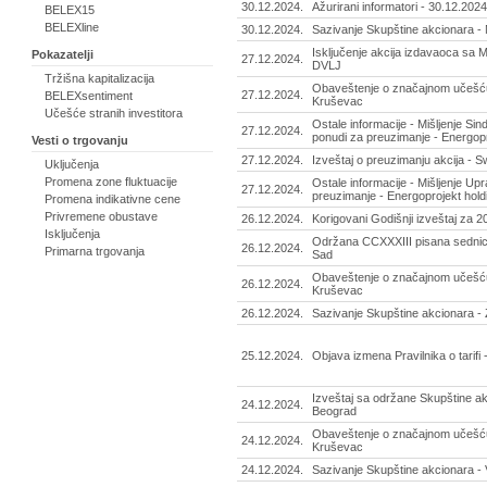
30.12.2024.
Ažurirani informatori - 30.12.2024
BELEX15
BELEXline
30.12.2024.
Sazivanje Skupštine akcionara - 
Isključenje akcija izdavaoca sa M
Pokazatelji
27.12.2024.
DVLJ
Tržišna kapitalizacija
Obaveštenje o značajnom učešću
27.12.2024.
BELEXsentiment
Kruševac
Učešće stranih investitora
Ostale informacije - Mišljenje Sin
27.12.2024.
ponudi za preuzimanje - Energopr
Vesti o trgovanju
27.12.2024.
Izveštaj o preuzimanju akcija - S
Uključenja
Promena zone fluktuacije
Ostale informacije - Mišljenje Up
27.12.2024.
preuzimanje - Energoprojekt hold
Promena indikativne cene
Privremene obustave
26.12.2024.
Korigovani Godišnji izveštaj za 20
Isključenja
Održana CCXXXIII pisana sednica
26.12.2024.
Primarna trgovanja
Sad
Obaveštenje o značajnom učešću
26.12.2024.
Kruševac
26.12.2024.
Sazivanje Skupštine akcionara - Z
25.12.2024.
Objava izmena Pravilnika o tarifi 
Izveštaj sa održane Skupštine akc
24.12.2024.
Beograd
Obaveštenje o značajnom učešću
24.12.2024.
Kruševac
24.12.2024.
Sazivanje Skupštine akcionara - 