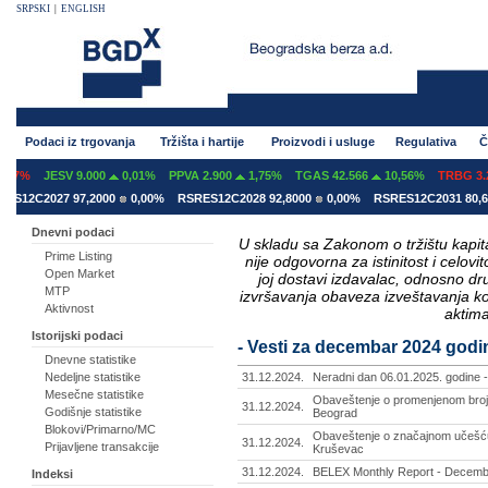
SRPSKI
|
ENGLISH
Podaci iz trgovanja
Tržišta i hartije
Proizvodi i usluge
Regulativa
Č
07%
JESV 9.000
0,01%
PPVA 2.900
1,75%
TGAS 42.566
10,56%
TRBG 3.29
12C2027 97,2000
0,00%
RSRES12C2028 92,8000
0,00%
RSRES12C2031 80,600
Dnevni podaci
U skladu sa Zakonom o tržištu kapital
Prime Listing
nije odgovorna za istinitost i celo
Open Market
joj dostavi izdavalac, odnosno d
MTP
izvršavanja obaveza izveštavanja k
Aktivnost
aktima
Istorijski podaci
- Vesti za decembar 2024 godi
Dnevne statistike
Nedeljne statistike
31.12.2024.
Neradni dan 06.01.2025. godine -
Mesečne statistike
Obaveštenje o promenjenom broju 
31.12.2024.
Godišnje statistike
Beograd
Blokovi/Primarno/MC
Obaveštenje o značajnom učešću
31.12.2024.
Prijavljene transakcije
Kruševac
31.12.2024.
BELEX Monthly Report - Decemb
Indeksi