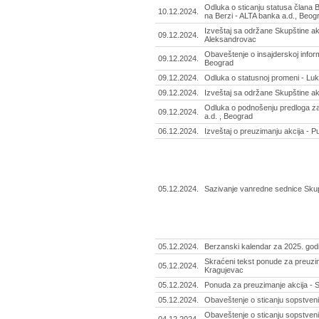
Odluka o sticanju statusa člana 
10.12.2024.
na Berzi - ALTA banka a.d., Beog
Izveštaj sa održane Skupštine ak
09.12.2024.
Aleksandrovac
Obaveštenje o insajderskoj infor
09.12.2024.
Beograd
09.12.2024.
Odluka o statusnoj promeni - Luk
09.12.2024.
Izveštaj sa održane Skupštine ak
Odluka o podnošenju predloga za
09.12.2024.
a.d. , Beograd
06.12.2024.
Izveštaj o preuzimanju akcija - P
05.12.2024.
Sazivanje vanredne sednice Sku
05.12.2024.
Berzanski kalendar za 2025. god
Skraćeni tekst ponude za preuzima
05.12.2024.
Kragujevac
05.12.2024.
Ponuda za preuzimanje akcija - S
05.12.2024.
Obaveštenje o sticanju sopstveni
Obaveštenje o sticanju sopstveni