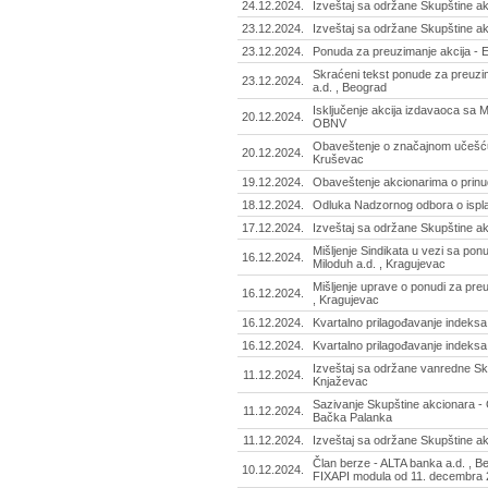
24.12.2024.
Izveštaj sa održane Skupštine akc
23.12.2024.
Izveštaj sa održane Skupštine akc
23.12.2024.
Ponuda za preuzimanje akcija - E
Skraćeni tekst ponude za preuzim
23.12.2024.
a.d. , Beograd
Isključenje akcija izdavaoca sa 
20.12.2024.
OBNV
Obaveštenje o značajnom učešću
20.12.2024.
Kruševac
19.12.2024.
Obaveštenje akcionarima o prinud
18.12.2024.
Odluka Nadzornog odbora o isplati
17.12.2024.
Izveštaj sa održane Skupštine ak
Mišljenje Sindikata u vezi sa po
16.12.2024.
Miloduh a.d. , Kragujevac
Mišljenje uprave o ponudi za preu
16.12.2024.
, Kragujevac
16.12.2024.
Kvartalno prilagođavanje indeksa
16.12.2024.
Kvartalno prilagođavanje indeks
Izveštaj sa održane vanredne Sku
11.12.2024.
Knjaževac
Sazivanje Skupštine akcionara -
11.12.2024.
Bačka Palanka
11.12.2024.
Izveštaj sa održane Skupštine ak
Član berze - ALTA banka a.d. , B
10.12.2024.
FIXAPI modula od 11. decembra 