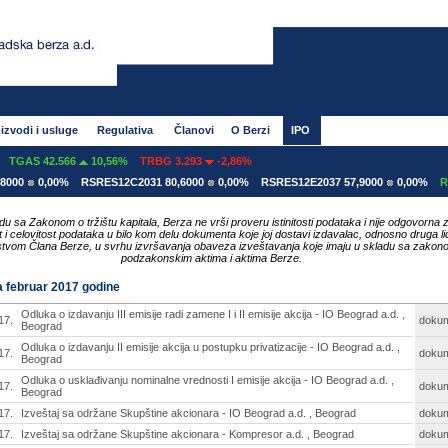
izvodi i usluge
Regulativa
Članovi
O Berzi
IPO
S 42.566
10,56%
TRBG 3.293
-2,86%
0,00%
RSRES12C2031 80,6000
0,00%
RSRES12E2037 57,9000
0,00%
RSRES1
du sa Zakonom o tržištu kapitala, Berza ne vrši proveru istinitosti podataka i nije odgovorna 
ost i celovitost podataka u bilo kom delu dokumenta koje joj dostavi izdavalac, odnosno druga li
tvom Člana Berze, u svrhu izvršavanja obaveza izveštavanja koje imaju u skladu sa zakon
podzakonskim aktima i aktima Berze.
za februar 2017 godine
Odluka o izdavanju III emisije radi zamene I i II emisije akcija - IO Beograd a.d. ,
17.
doku
Beograd
Odluka o izdavanju II emisije akcija u postupku privatizacije - IO Beograd a.d. ,
17.
doku
Beograd
Odluka o usklađivanju nominalne vrednosti I emisije akcija - IO Beograd a.d. ,
17.
doku
Beograd
17.
Izveštaj sa održane Skupštine akcionara - IO Beograd a.d. , Beograd
doku
17.
Izveštaj sa održane Skupštine akcionara - Kompresor a.d. , Beograd
doku