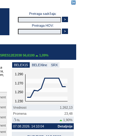
Pretraga sadržaja:
Pretraga HOV:
2E2038 56,6100
1,09%
BELEX15
BELEXline
SRX
za
ca,
1.290
om,
1.270
1.250
ment
1.230
ment
Vrednost
1.262,13
Promena
23,48
ment
1,90%
%
ment
07.08.2026. 14:10:04
Detaljnije
ment