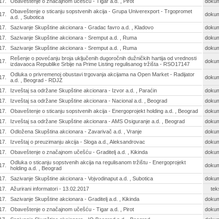
17.
Obaveštenje o značajnom učešću - Tigar a.d. , Pirot
doku
Obaveštenje o sticanju sopstvenih akcija - Grupa Univerexport - Trgopromet
17.
doku
a.d. , Subotica
17.
Sazivanje Skupštine akcionara - Gradac favro a.d. , Kladovo
doku
17.
Sazivanje Skupštine akcionara - Sremput a.d. , Ruma
doku
17.
Sazivanje Skupštine akcionara - Sremput a.d. , Ruma
doku
Rešenje o povećanju broja uključenih dugoročnih dužničkih hartija od vrednosti
17.
doku
izdavaoca Republike Srbije na Prime Listing regulisanog tržišta - RSO17147
Odluka o privremenoj obustavi trgovanja akcijama na Open Market - Radijator
17.
doku
a.d. , Beograd - RDJZ
17.
Izveštaj sa održane Skupštine akcionara - Izvor a.d. , Paraćin
doku
17.
Izveštaj sa održane Skupštine akcionara - Nacional a.d. , Beograd
doku
17.
Obaveštenje o sticanju sopstvenih akcija - Energoprojekt holding a.d. , Beograd
doku
17.
Izveštaj sa održane Skupštine akcionara - AMS Osiguranje a.d. , Beograd
doku
17.
Odložena Skupština akcionara - Zavarivač a.d. , Vranje
doku
17.
Izveštaj o preuzimanju akcija - Sloga a.d., Aleksandrovac
doku
17.
Obaveštenje o značajnom učešću - Graditelj a.d. , Kikinda
doku
Odluka o sticanju sopstvenih akcija na regulisanom tržištu - Energoprojekt
17.
doku
holding a.d. , Beograd
17.
Sazivanje Skupštine akcionara - Vojvodinaput a.d. , Subotica
doku
17.
Ažurirani informatori - 13.02.2017
tek
17.
Sazivanje Skupštine akcionara - Graditelj a.d. , Kikinda
doku
17.
Obaveštenje o značajnom učešću - Tigar a.d. , Pirot
doku