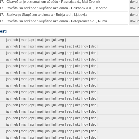
17.
Obaveštenje o značajnom učešću - Ravnaja a.d., Mali Zvornik
doku
17.
Izveštaj sa održane Skupštine akcionara - Halkbank a.d. , Beograd
doku
17.
Sazivanje Skupštine akcionara - Bobija a.d. , Ljubovija
doku
17.
Izveštaj sa održane Skupštine akcionara - Poljopromet a.d. , Ruma
doku
esti
jan
|
feb
|
mar
|
apr
|
maj
|
jun
|
jul
|
avg
|
jan
|
feb
|
mar
|
apr
|
maj
|
jun
|
jul
|
avg
|
sep
|
okt
|
nov
|
dec
|
jan
|
feb
|
mar
|
apr
|
maj
|
jun
|
jul
|
avg
|
sep
|
okt
|
nov
|
dec
|
jan
|
feb
|
mar
|
apr
|
maj
|
jun
|
jul
|
avg
|
sep
|
okt
|
nov
|
dec
|
jan
|
feb
|
mar
|
apr
|
maj
|
jun
|
jul
|
avg
|
sep
|
okt
|
nov
|
dec
|
jan
|
feb
|
mar
|
apr
|
maj
|
jun
|
jul
|
avg
|
sep
|
okt
|
nov
|
dec
|
jan
|
feb
|
mar
|
apr
|
maj
|
jun
|
jul
|
avg
|
sep
|
okt
|
nov
|
dec
|
jan
|
feb
|
mar
|
apr
|
maj
|
jun
|
jul
|
avg
|
sep
|
okt
|
nov
|
dec
|
jan
|
feb
|
mar
|
apr
|
maj
|
jun
|
jul
|
avg
|
sep
|
okt
|
nov
|
dec
|
jan
|
feb
|
mar
|
apr
|
maj
|
jun
|
jul
|
avg
|
sep
|
okt
|
nov
|
dec
|
jan
|
feb
|
mar
|
apr
|
maj
|
jun
|
jul
|
avg
|
sep
|
okt
|
nov
|
dec
|
jan
|
feb
|
mar
|
apr
|
maj
|
jun
|
jul
|
avg
|
sep
|
okt
|
nov
|
dec
|
jan
|
feb
|
mar
|
apr
|
maj
|
jun
|
jul
|
avg
|
sep
|
okt
|
nov
|
dec
|
jan
|
feb
|
mar
|
apr
|
maj
|
jun
|
jul
|
avg
|
sep
|
okt
|
nov
|
dec
|
jan
|
feb
|
mar
|
apr
|
maj
|
jun
|
jul
|
avg
|
sep
|
okt
|
nov
|
dec
|
jan
|
feb
|
mar
|
apr
|
maj
|
jun
|
jul
|
avg
|
sep
|
okt
|
nov
|
dec
|