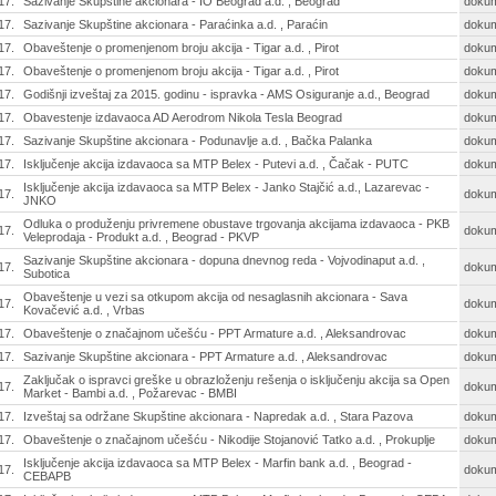
17.
Sazivanje Skupštine akcionara - IO Beograd a.d. , Beograd
doku
17.
Sazivanje Skupštine akcionara - Paraćinka a.d. , Paraćin
doku
17.
Obaveštenje o promenjenom broju akcija - Tigar a.d. , Pirot
doku
17.
Obaveštenje o promenjenom broju akcija - Tigar a.d. , Pirot
doku
17.
Godišnji izveštaj za 2015. godinu - ispravka - AMS Osiguranje a.d., Beograd
doku
17.
Obavestenje izdavaoca AD Aerodrom Nikola Tesla Beograd
doku
17.
Sazivanje Skupštine akcionara - Podunavlje a.d. , Bačka Palanka
doku
17.
Isključenje akcija izdavaoca sa MTP Belex - Putevi a.d. , Čačak - PUTC
doku
Isključenje akcija izdavaoca sa MTP Belex - Janko Stajčić a.d., Lazarevac -
17.
doku
JNKO
Odluka o produženju privremene obustave trgovanja akcijama izdavaoca - PKB
17.
doku
Veleprodaja - Produkt a.d. , Beograd - PKVP
Sazivanje Skupštine akcionara - dopuna dnevnog reda - Vojvodinaput a.d. ,
17.
doku
Subotica
Obaveštenje u vezi sa otkupom akcija od nesaglasnih akcionara - Sava
17.
doku
Kovačević a.d. , Vrbas
17.
Obaveštenje o značajnom učešću - PPT Armature a.d. , Aleksandrovac
doku
17.
Sazivanje Skupštine akcionara - PPT Armature a.d. , Aleksandrovac
doku
Zaključak o ispravci greške u obrazloženju rešenja o isključenju akcija sa Open
17.
doku
Market - Bambi a.d. , Požarevac - BMBI
17.
Izveštaj sa održane Skupštine akcionara - Napredak a.d. , Stara Pazova
doku
17.
Obaveštenje o značajnom učešću - Nikodije Stojanović Tatko a.d. , Prokuplje
doku
Isključenje akcija izdavaoca sa MTP Belex - Marfin bank a.d. , Beograd -
17.
doku
CEBAPB