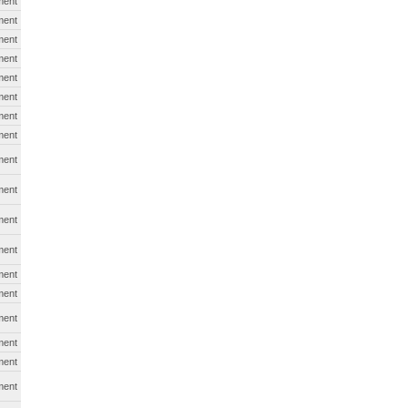
ment
ment
ment
ment
ment
ment
ment
ment
ment
ment
ment
ment
ment
ment
ment
ment
ment
ment