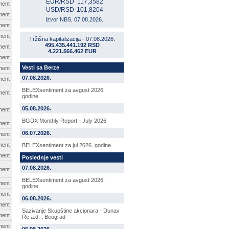
EUR/RSD
117,3582
ment
USD/RSD
101,8204
ment
Izvor NBS, 07.08.2026.
ment
ment
Tržišna kapitalizacija - 07.08.2026.
495.435.441.192 RSD
ment
4.221.566.462 EUR
ment
Vesti sa Berze
ment
07.08.2026.
ment
BELEXsentiment za avgust 2026.
ment
godine
05.08.2026.
ment
BGDX Monthly Report - July 2026
ment
06.07.2026.
ment
ment
BELEXsentiment za jul 2026. godine
ment
Poslednje vesti
07.08.2026.
ment
BELEXsentiment za avgust 2026.
ment
godine
ment
06.08.2026.
ment
Sazivanje Skupštine akcionara - Dunav
ment
Re a.d. , Beograd
ment