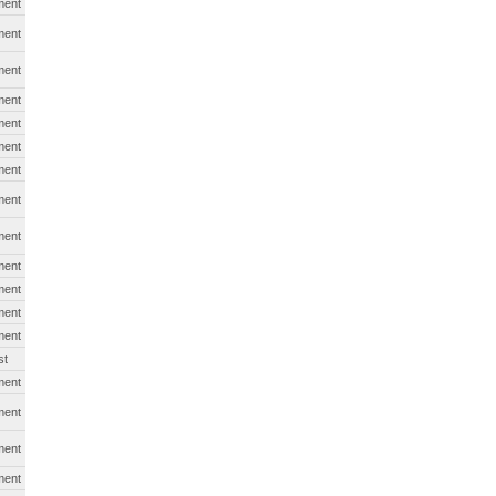
ment
ment
ment
ment
ment
ment
ment
ment
ment
ment
ment
ment
ment
st
ment
ment
ment
ment