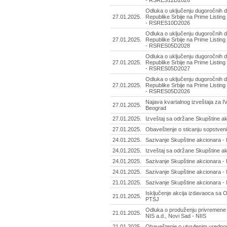
- RSRES12D2026
Odluka o uključenju dugoročnih d
27.01.2025.
Republike Srbije na Prime Listing
- RSRES10D2026
Odluka o uključenju dugoročnih d
27.01.2025.
Republike Srbije na Prime Listing
- RSRES05D2028
Odluka o uključenju dugoročnih d
27.01.2025.
Republike Srbije na Prime Listing
- RSRES05D2027
Odluka o uključenju dugoročnih d
27.01.2025.
Republike Srbije na Prime Listing
- RSRES05D2026
Najava kvartalnog izveštaja za IV 
27.01.2025.
Beograd
27.01.2025.
Izveštaj sa održane Skupštine akc
27.01.2025.
Obaveštenje o sticanju sopstveni
24.01.2025.
Sazivanje Skupštine akcionara - Fas
24.01.2025.
Izveštaj sa održane Skupštine ak
24.01.2025.
Sazivanje Skupštine akcionara - 
24.01.2025.
Sazivanje Skupštine akcionara - 
21.01.2025.
Sazivanje Skupštine akcionara - 
Isključenje akcija izdavaoca sa
21.01.2025.
PTSJ
Odluka o produženju privremene 
21.01.2025.
NIS a.d., Novi Sad - NIIS
21.01.2025.
Obaveštenje o utvrđenim vrednost