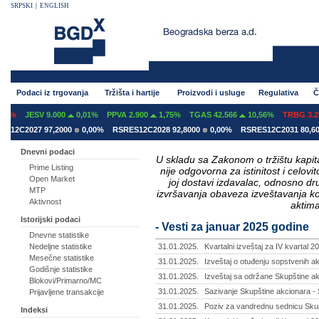
SRPSKI
|
ENGLISH
Podaci iz trgovanja
Tržišta i hartije
Proizvodi i usluge
Regulativa
Č
JESV 9.000
0,01%
PPVA 2.900
1,75%
TGAS 42.566
10,56%
TRBG 3.293
2C2027 97,2000
0,00%
RSRES12C2028 92,8000
0,00%
RSRES12C2031 80,6000
Dnevni podaci
U skladu sa Zakonom o tržištu kapital
Prime Listing
nije odgovorna za istinitost i celo
Open Market
joj dostavi izdavalac, odnosno d
MTP
izvršavanja obaveza izveštavanja k
Aktivnost
aktima
Istorijski podaci
- Vesti za januar 2025 godine
Dnevne statistike
Nedeljne statistike
31.01.2025.
Kvartalni izveštaj za IV kvartal 2
Mesečne statistike
31.01.2025.
Izveštaj o otuđenju sopstvenih a
Godišnje statistike
31.01.2025.
Izveštaj sa održane Skupštine akc
Blokovi/Primarno/MC
31.01.2025.
Sazivanje Skupštine akcionara - 
Prijavljene transakcije
31.01.2025.
Poziv za vandrednu sednicu Skupš
Indeksi