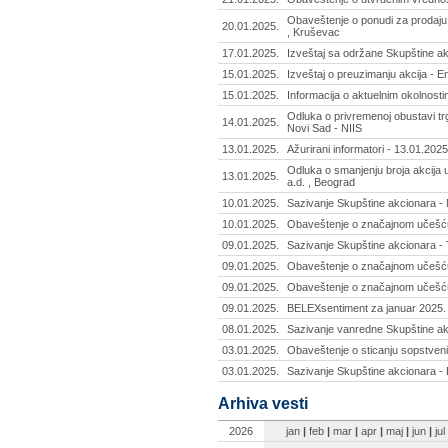
Obaveštenje o ponudi za prodaju
20.01.2025.
, Kruševac
17.01.2025.
Izveštaj sa održane Skupštine ak
15.01.2025.
Izveštaj o preuzimanju akcija - E
15.01.2025.
Informacija o aktuelnim okolnosti
Odluka o privremenoj obustavi trg
14.01.2025.
Novi Sad - NIIS
13.01.2025.
Ažurirani informatori - 13.01.2025
Odluka o smanjenju broja akcija 
13.01.2025.
a.d. , Beograd
10.01.2025.
Sazivanje Skupštine akcionara - 
10.01.2025.
Obaveštenje o značajnom učešću
09.01.2025.
Sazivanje Skupštine akcionara - T
09.01.2025.
Obaveštenje o značajnom učešću
09.01.2025.
Obaveštenje o značajnom učešću
09.01.2025.
BELEXsentiment za januar 2025.
08.01.2025.
Sazivanje vanredne Skupštine ak
03.01.2025.
Obaveštenje o sticanju sopstveni
03.01.2025.
Sazivanje Skupštine akcionara - 
Arhiva vesti
2026
jan
|
feb
|
mar
|
apr
|
maj
|
jun
|
jul