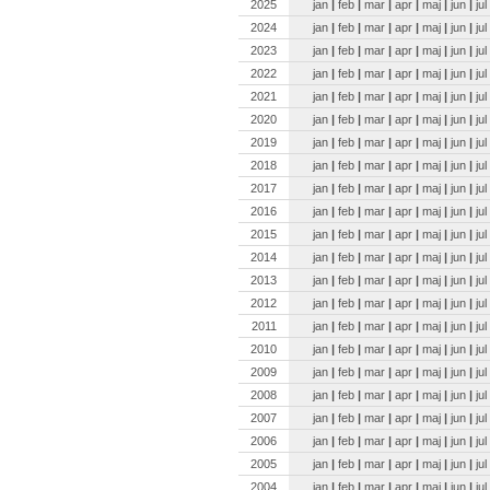
2025
jan
|
feb
|
mar
|
apr
|
maj
|
jun
|
jul
2024
jan
|
feb
|
mar
|
apr
|
maj
|
jun
|
jul
2023
jan
|
feb
|
mar
|
apr
|
maj
|
jun
|
jul
2022
jan
|
feb
|
mar
|
apr
|
maj
|
jun
|
jul
2021
jan
|
feb
|
mar
|
apr
|
maj
|
jun
|
jul
2020
jan
|
feb
|
mar
|
apr
|
maj
|
jun
|
jul
2019
jan
|
feb
|
mar
|
apr
|
maj
|
jun
|
jul
2018
jan
|
feb
|
mar
|
apr
|
maj
|
jun
|
jul
2017
jan
|
feb
|
mar
|
apr
|
maj
|
jun
|
jul
2016
jan
|
feb
|
mar
|
apr
|
maj
|
jun
|
jul
2015
jan
|
feb
|
mar
|
apr
|
maj
|
jun
|
jul
2014
jan
|
feb
|
mar
|
apr
|
maj
|
jun
|
jul
2013
jan
|
feb
|
mar
|
apr
|
maj
|
jun
|
jul
2012
jan
|
feb
|
mar
|
apr
|
maj
|
jun
|
jul
2011
jan
|
feb
|
mar
|
apr
|
maj
|
jun
|
jul
2010
jan
|
feb
|
mar
|
apr
|
maj
|
jun
|
jul
2009
jan
|
feb
|
mar
|
apr
|
maj
|
jun
|
jul
2008
jan
|
feb
|
mar
|
apr
|
maj
|
jun
|
jul
2007
jan
|
feb
|
mar
|
apr
|
maj
|
jun
|
jul
2006
jan
|
feb
|
mar
|
apr
|
maj
|
jun
|
jul
2005
jan
|
feb
|
mar
|
apr
|
maj
|
jun
|
jul
2004
jan
|
feb
|
mar
|
apr
|
maj
|
jun
|
jul