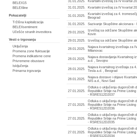
31.01.2025.
Kvartalni izveštaj za IV kvartal 2
BELEX15
31.01.2025.
Kvartalni izveštaj za IV kvartal 2
BELEXline
Kvartalni izveštaj za 4. tromeseč
Pokazatelji
31.01.2025.
Beograd
Tržišna kapitalizacija
31.01.2025.
Sazivanje Skupštine akcionara - E
BELEXsentiment
Izveštaj sa održane Skupštine ak
Učešće stranih investitora
29.01.2025.
Kovin
Vesti o trgovanju
29.01.2025.
Izveštaj sa održane Skupštine ak
Uključenja
Najava kvartalnog izveštaja za IV
28.01.2025.
Milanovac
Promena zone fluktuacije
Promena indikativne cene
Najava dostavljanja Kvartalnog iz
28.01.2025.
a.d. , Sevojno
Privremene obustave
Isključenja
Najava kvartalnog izveštaja za 4
28.01.2025.
Primarna trgovanja
Tesla a.d. , Beograd
Najava dostave i objave Kvartalno
28.01.2025.
NIS a.d., Novi Sad
Odluka o uključenju dugoročnih d
27.01.2025.
Republike Srbije na Prime Listing
- RSRES12D2037
Odluka o uključenju dugoročnih d
27.01.2025.
Republike Srbije na Prime Listing
- RSRES12D2036
Odluka o uključenju dugoročnih d
27.01.2025.
Republike Srbije na Prime Listing
- RSRES12D2035
Odluka o uključenju dugoročnih d
27.01.2025.
Republike Srbije na Prime Listing
- RSRES12D2034