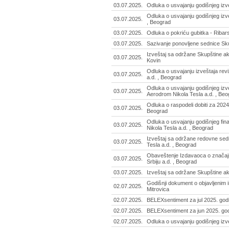
03.07.2025.
Odluka o usvajanju godišnjeg izv
Odluka o usvajanju godišnjeg izv
03.07.2025.
, Beograd
03.07.2025.
Odluka o pokriću gubitka - Ribar
03.07.2025.
Sazivanje ponovljene sednice Sku
Izveštaj sa održane Skupštine ak
03.07.2025.
Kovin
Odluka o usvajanju izveštaja rev
03.07.2025.
a.d. , Beograd
Odluka o usvajanju godišnjeg izv
03.07.2025.
Aerodrom Nikola Tesla a.d. , Beo
Odluka o raspodeli dobiti za 2024
03.07.2025.
Beograd
Odluka o usvajanju godišnjeg fin
03.07.2025.
Nikola Tesla a.d. , Beograd
Izveštaj sa održane redovne sed
03.07.2025.
Tesla a.d. , Beograd
Obaveštenje Izdavaoca o značaj
03.07.2025.
Srbiju a.d. , Beograd
03.07.2025.
Izveštaj sa održane Skupštine akc
Godišnji dokument o objavljenim 
02.07.2025.
Mitrovica
02.07.2025.
BELEXsentiment za jul 2025. god
02.07.2025.
BELEXsentiment za jun 2025. go
02.07.2025.
Odluka o usvajanju godišnjeg izv