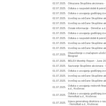
02.07.2025.
Otkazana Skupština akcionara - Mi
02.07.2025.
Odluka o raspodeli dobiti ili pokr
02.07.2025.
Odluka o usvajanju godišnjeg izve
02.07.2025.
Izveštaj sa održane Skupštine ak
02.07.2025.
Izveštaj sa održane Skupštine a
02.07.2025.
Ostale informacije - Dimničar a.d
01.07.2025.
Odluka o usvajanju godišnjeg izv
01.07.2025.
Odluka o raspodeli dobiti ili pok
01.07.2025.
Izveštaj sa održane Skupštine a
01.07.2025.
Izveštaj sa održane Skupštine ak
Obaveštenje o značajnom učešću -
01.07.2025.
Beograd
01.07.2025.
BELEX Monthly Report - June 2
01.07.2025.
Sazivanje Skupštine akcionara - 
01.07.2025.
Odluka o usvajanju godišnjeg izve
01.07.2025.
Izveštaj sa održane Skupštine akc
01.07.2025.
Izveštaj sa održane Skupštine akc
Odluka o usvajanju redovnih finan
01.07.2025.
a.d., Kruševac
Odluka o usvajanju godišnjeg izv
01.07.2025.
Hemofluid a.d., Kruševac
Izjava generalnog direktora o rasp
01.07.2025.
- Hemofluid a.d., Kruševac