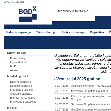
SRPSKI
|
ENGLISH
Podaci iz trgovanja
Tržišta i hartije
Proizvodi i usluge
Regulativa
Č
Dnevni podaci
U skladu sa Zakonom o tržištu kapital
Prime Listing
nije odgovorna za istinitost i celo
Open Market
joj dostavi izdavalac, odnosno d
MTP
izvršavanja obaveza izveštavanja k
Aktivnost
aktima
Istorijski podaci
- Vesti za jul 2025 godine
Dnevne statistike
Nedeljne statistike
31.07.2025.
Ažurirani informatori - 31.07.2025
Mesečne statistike
31.07.2025.
Sazivanje Skupštine akcionara -
Godišnje statistike
Obaveštenje o nameri isplate divi
Blokovi/Primarno/MC
31.07.2025.
Sevojno
Prijavljene transakcije
31.07.2025.
Sazivanje Skupštine akcionara - 
Indeksi
31.07.2025.
Godišnji dokument o objavljenim i