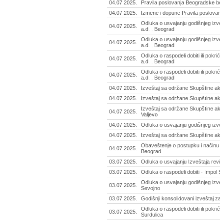
04.07.2025.
Pravila poslovanja Beogradske be
04.07.2025.
Izmene i dopune Pravila poslova
Odluka o usvajanju godišnjeg izv
04.07.2025.
a.d. , Beograd
Odluka o usvajanju godišnjeg izv
04.07.2025.
a.d. , Beograd
Odluka o raspodeli dobiti ili pokr
04.07.2025.
a.d. , Beograd
Odluka o raspodeli dobiti ili pokr
04.07.2025.
a.d. , Beograd
04.07.2025.
Izveštaj sa održane Skupštine ak
04.07.2025.
Izveštaj sa održane Skupštine ak
Izveštaj sa održane Skupštine ak
04.07.2025.
Valjevo
04.07.2025.
Odluka o usvajanju godišnjeg izv
04.07.2025.
Izveštaj sa održane Skupštine ak
Obaveštenje o postupku i načinu i
04.07.2025.
Beograd
03.07.2025.
Odluka o usvajanju Izveštaja revi
03.07.2025.
Odluka o raspodeli dobiti - Impol 
Odluka o usvajanju godišnjeg izve
03.07.2025.
Sevojno
03.07.2025.
Godišnji konsolidovani izveštaj z
Odluka o raspodeli dobiti ili pokri
03.07.2025.
Surdulica