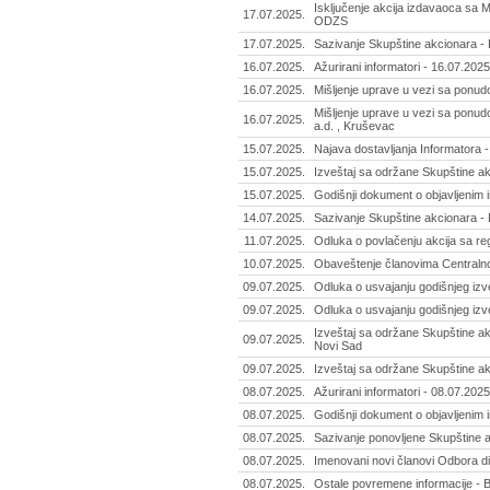
Isključenje akcija izdavaoca sa M
17.07.2025.
ODZS
17.07.2025.
Sazivanje Skupštine akcionara - Po
16.07.2025.
Ažurirani informatori - 16.07.2025
16.07.2025.
Mišljenje uprave u vezi sa ponud
Mišljenje uprave u vezi sa ponu
16.07.2025.
a.d. , Kruševac
15.07.2025.
Najava dostavljanja Informatora - 
15.07.2025.
Izveštaj sa održane Skupštine akc
15.07.2025.
Godišnji dokument o objavljenim 
14.07.2025.
Sazivanje Skupštine akcionara - 
11.07.2025.
Odluka o povlačenju akcija sa reg
10.07.2025.
Obaveštenje članovima Centralnog
09.07.2025.
Odluka o usvajanju godišnjeg izve
09.07.2025.
Odluka o usvajanju godišnjeg izve
Izveštaj sa održane Skupštine ak
09.07.2025.
Novi Sad
09.07.2025.
Izveštaj sa održane Skupštine akc
08.07.2025.
Ažurirani informatori - 08.07.2025
08.07.2025.
Godišnji dokument o objavljenim in
08.07.2025.
Sazivanje ponovljene Skupštine ak
08.07.2025.
Imenovani novi članovi Odbora di
08.07.2025.
Ostale povremene informacije - 