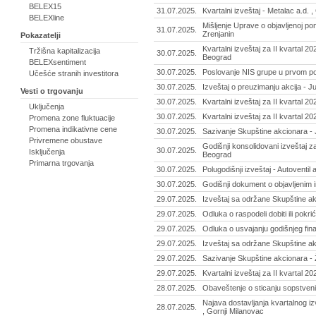
BELEX15
31.07.2025.
Kvartalni izveštaj - Metalac a.d. 
BELEXline
Mišljenje Uprave o objavljenoj po
31.07.2025.
Zrenjanin
Pokazatelji
Kvartalni izveštaj za II kvartal 2
Tržišna kapitalizacija
30.07.2025.
Beograd
BELEXsentiment
30.07.2025.
Poslovanje NIS grupe u prvom pol
Učešće stranih investitora
30.07.2025.
Izveštaj o preuzimanju akcija - 
Vesti o trgovanju
30.07.2025.
Kvartalni izveštaj za II kvartal 2
Uključenja
30.07.2025.
Kvartalni izveštaj za II kvartal 2
Promena zone fluktuacije
Promena indikativne cene
30.07.2025.
Sazivanje Skupštine akcionara -
Privremene obustave
Godišnji konsolidovani izveštaj z
30.07.2025.
Isključenja
Beograd
Primarna trgovanja
30.07.2025.
Polugodišnji izveštaj - Autoventil 
30.07.2025.
Godišnji dokument o objavljenim i
29.07.2025.
Izveštaj sa održane Skupštine ak
29.07.2025.
Odluka o raspodeli dobiti ili pokri
29.07.2025.
Odluka o usvajanju godišnjeg fina
29.07.2025.
Izveštaj sa održane Skupštine akc
29.07.2025.
Sazivanje Skupštine akcionara - Ž
29.07.2025.
Kvartalni izveštaj za II kvartal 20
28.07.2025.
Obaveštenje o sticanju sopstvenih
Najava dostavljanja kvartalnog izv
28.07.2025.
, Gornji Milanovac