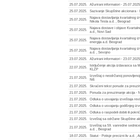
25.07.2025.
Ažurirani informatori - 25.07.2025
25.07.2025.
Sazivanje Skupštine akcionara - 
Najava dostavljanja kvartalnog iz
25.07.2025.
Nikola Tesla a.d. , Beograd
Najava dostave i objave Kvartalno
25.07.2025.
a.d., Novi Sad
Najava dostavljanja kvartalnog izv
25.07.2025.
energija a.d. Beograd
Najava dostavljanja kvartalnog iz
25.07.2025.
a.d. , Sevojno
23.07.2025.
Ažurirani informatori - 23.07.2025
Isključenje akcija izdavaoca sa 
22.07.2025.
KLZP
Izveštaj o neodržanoj ponovljenoj
21.07.2025.
Niš
21.07.2025.
Skraćeni tekst ponude za preuzima
21.07.2025.
Ponuda za preuzimanje akcija - N
21.07.2025.
Odluka o usvajanju izveštaja revi
21.07.2025.
Odluka o usvajanju godišnjeg izve
21.07.2025.
Odluka o raspodeli dobiti ili pokri
21.07.2025.
Izveštaj sa održane Skupštine akc
Izveštaj sa 59. vanredne sednice
21.07.2025.
a.d. , Beograd
18.07.2025.
Statut - Potisje precizni liv a.d. , 