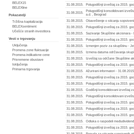
BELEX15
31.08.2015.
Polugodišnji izveštaj za 2015. god
BELEXline
Polugodišnji konsolidovani izvešta
31.08.2015.
a.d. , Beograd
Pokazatelji
31.08.2015.
Obaveštenje o sticanju sopstvenih
Tržišna kapitalizacija
BELEXsentiment
31.08.2015.
Polugodišnji izveštaj za 2015. god
Učešće stranih investitora
31.08.2015.
Sazivanje Skupštine akcionara - 
Vesti o trgovanju
31.08.2015.
Polugodišnji izveštaj za 2015. go
Uključenja
31.08.2015.
Izmenjen poziv za skupštinu - Jel
Promena zone fluktuacije
31.08.2015.
Izmena datuma održavanja skupšti
Promena indikativne cene
31.08.2015.
Izveštaj sa održane Skupštine akc
Privremene obustave
Isključenja
31.08.2015.
Polugodišnji izveštaj za 2015. god
Primarna trgovanja
31.08.2015.
Ažurirani informatori - 31.08.2015
31.08.2015.
Polugodišnji izveštaj za 2015. g
31.08.2015.
Polugodišnji izveštaj za 2015. god
31.08.2015.
Godišnji konsolidovani izveštaj z
31.08.2015.
Polugodišnji konsolidovani izvešta
31.08.2015.
Polugodišnji izveštaj za 2015. go
31.08.2015.
Polugodišnji izveštaj za 2015. god
31.08.2015.
Polugodišnji izveštaj za 2015. go
31.08.2015.
Odluka o raspodeli međudividende
31.08.2015.
Polugodišnji izveštaj za 2015. g
31.08.2015.
Ponuda za sticanje sopstvenih akc