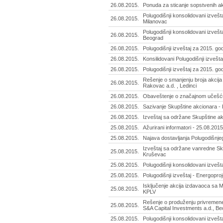
26.08.2015.
Ponuda za sticanje sopstvenih akci
Polugodišnji konsolidovani izvešta
26.08.2015.
Milanovac
Polugodišnji konsolidovani izvešt
26.08.2015.
Beograd
26.08.2015.
Polugodišnji izveštaj za 2015. go
26.08.2015.
Konsilidovani Polugodišnji izvešta
26.08.2015.
Polugodišnji izveštaj za 2015. god
Rešenje o smanjenju broja akcija
26.08.2015.
Rakovac a.d. , Ledinci
26.08.2015.
Obaveštenje o značajnom učešću
26.08.2015.
Sazivanje Skupštine akcionara -
26.08.2015.
Izveštaj sa održane Skupštine akc
25.08.2015.
Ažurirani informatori - 25.08.2015
25.08.2015.
Najava dostavljanja Polugodišnjeg
Izveštaj sa održane vanredne Sk
25.08.2015.
Kruševac
25.08.2015.
Polugodišnji konsolidovani izvešt
25.08.2015.
Polugodišnji izveštaj - Energoproj
Isključenje akcija izdavaoca sa MT
25.08.2015.
KPLV
Rešenje o produženju privremene
25.08.2015.
S&A Capital Investments a.d., B
25.08.2015.
Polugodišnji konsolidovani izvešt