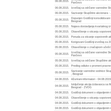
06.08.2015.
Pančevo
06.08.2015.
Izveštaj sa održane vanredne Sk
06.08.2015.
Sazivanje Skupštine akcionara - 
Dopunjen Godišnji konsolidovani i
05.08.2015.
Beograd
05.08.2015.
Najava dostavljanja kvartalnog iz
05.08.2015.
Obaveštenje o sticanju sopstvenih 
05.08.2015.
Ponuda za sticanje sopstvenih ak
05.08.2015.
Korigovani Godišnji izveštaj za 2
05.08.2015.
Obaveštenje o značajnom učešću 
Izveštaj sa održane vanredne Sku
05.08.2015.
Pančevo
05.08.2015.
Izveštaj sa održane Skupštine ak
05.08.2015.
Predlog odluke o promeni pravne 
Sazivanje vanredne sednice Skup
05.08.2015.
, Beograd
04.08.2015.
Ažurirani informatori - 04.08.2015
Isključenje akcija izdavaoca sa M
04.08.2015.
Beograd - ZVOG
04.08.2015.
Godišnji dokument o objavljenim i
04.08.2015.
Obaveštenje o sticanju sopstvenih 
04.08.2015.
Godišnji dokument o objavljenim i
04.08.2015.
Godišnji dokument o objavljenim i