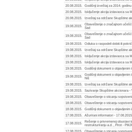
20.08.2015.
Godišnji izveštaj za 2014. godinu 
20.08.2015.
Isključenje akcija izdavaoca sa 
20.08.2015.
Izveštaj sa održane Skupštine a
Obaveštenje o značajnom učešću -
19.08.2015.
Sad
Obaveštenje o značajnom učešću -
19.08.2015.
Sad
19.08.2015.
Odluka o raspodeli dobiti ili pokr
19.08.2015.
Izveštaj sa održane Skupštine ak
19.08.2015.
Isključenje akcija izdavaoca sa
19.08.2015.
Isključenje akcija izdavaoca sa
19.08.2015.
Godišnji dokument o objavljenim 
Godišnji dokument o objavljenim i
19.08.2015.
Niš
19.08.2015.
Izveštaj sa održane Skupštine ak
19.08.2015.
Sazivanje Skupštine akcionara - V
19.08.2015.
Obaveštenje o sticanju sopstveni
18.08.2015.
Obaveštenje o sticanju sopstvenih
18.08.2015.
Godišnji dokument o objavljenim i
17.08.2015.
Ažurirani informatori - 17.08.2015
Rešenje o privremenoj obustavi t
17.08.2015.
restrukturiranju a.d. , Pirot - PMJ
17.08.2015.
Obaveštenje o sticanju sopstveni