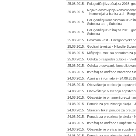
25.08.2015.
Polugodišnji izveštaj za 2015. go
Najava dostavljanja konslolidova
25.08.2015.
- Komercijalna banka a.d. , Beog
Polugodišnji konsolidovani izvešt
25.08.2015.
Subotica a.d. , Subotica
Polugodišnji izveštaj za 2015. god
25.08.2015.
Subotica
25.08.2015.
Poslovna vest - Energoprojekt ho
25.08.2015.
Godišnji izveštaj - Nikodije Stojan
25.08.2015.
Mišljenje u vezi sa ponudom za pr
25.08.2015.
Odluka o raspodeli gubitka - Svet
25.08.2015.
Odluka o usvajanju konsolidovano
25.08.2015.
Izveštaj sa održane vanredne Sku
24.08.2015.
Ažurirani informatori - 24.08.2015
24.08.2015.
Obaveštenje o sticanju sopstveni
24.08.2015.
Obaveštenje o sticanju sopstveni
24.08.2015.
Obaveštenje o nameri preuzimanj
24.08.2015.
Ponuda za preuzimanje akcija - J
24.08.2015.
Skraćeni tekst ponude za preuzim
24.08.2015.
Ponuda za preuzimanje akcija - N
24.08.2015.
Izveštaj sa održane Skupštine ak
24.08.2015.
Obaveštenje o sticanju sopstvenih
24.08.2015.
Ponuda za preuzimanje akcija - Vi