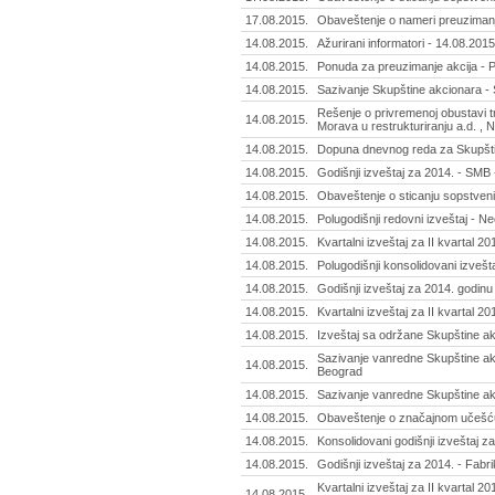
17.08.2015.
Obaveštenje o nameri preuzimanja
14.08.2015.
Ažurirani informatori - 14.08.2015
14.08.2015.
Ponuda za preuzimanje akcija - Pr
14.08.2015.
Sazivanje Skupštine akcionara - S
Rešenje o privremenoj obustavi 
14.08.2015.
Morava u restrukturiranju a.d. , 
14.08.2015.
Dopuna dnevnog reda za Skupštinu
14.08.2015.
Godišnji izveštaj za 2014. - SMB -
14.08.2015.
Obaveštenje o sticanju sopstvenih
14.08.2015.
Polugodišnji redovni izveštaj - N
14.08.2015.
Kvartalni izveštaj za II kvartal 2
14.08.2015.
Polugodišnji konsolidovani izvešt
14.08.2015.
Godišnji izveštaj za 2014. godinu 
14.08.2015.
Kvartalni izveštaj za II kvartal 201
14.08.2015.
Izveštaj sa održane Skupštine ak
Sazivanje vanredne Skupštine ak
14.08.2015.
Beograd
14.08.2015.
Sazivanje vanredne Skupštine akc
14.08.2015.
Obaveštenje o značajnom učešću
14.08.2015.
Konsolidovani godišnji izveštaj z
14.08.2015.
Godišnji izveštaj za 2014. - Fabr
Kvartalni izveštaj za II kvartal 20
14.08.2015.