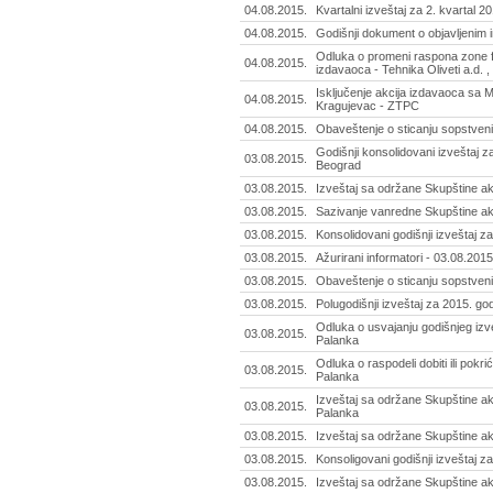
04.08.2015.
Kvartalni izveštaj za 2. kvartal 2
04.08.2015.
Godišnji dokument o objavljenim in
Odluka o promeni raspona zone f
04.08.2015.
izdavaoca - Tehnika Oliveti a.d.
Isključenje akcija izdavaoca sa M
04.08.2015.
Kragujevac - ZTPC
04.08.2015.
Obaveštenje o sticanju sopstveni
Godišnji konsolidovani izveštaj z
03.08.2015.
Beograd
03.08.2015.
Izveštaj sa održane Skupštine ak
03.08.2015.
Sazivanje vanredne Skupštine akc
03.08.2015.
Konsolidovani godišnji izveštaj z
03.08.2015.
Ažurirani informatori - 03.08.2015
03.08.2015.
Obaveštenje o sticanju sopstvenih 
03.08.2015.
Polugodišnji izveštaj za 2015. go
Odluka o usvajanju godišnjeg iz
03.08.2015.
Palanka
Odluka o raspodeli dobiti ili po
03.08.2015.
Palanka
Izveštaj sa održane Skupštine 
03.08.2015.
Palanka
03.08.2015.
Izveštaj sa održane Skupštine akc
03.08.2015.
Konsoligovani godišnji izveštaj 
03.08.2015.
Izveštaj sa održane Skupštine ak