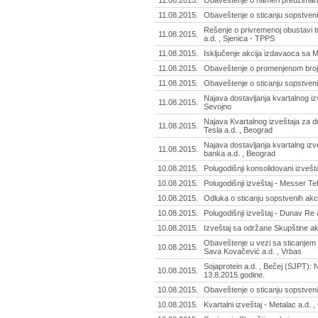
11.08.2015.
Obaveštenje o nameri preuzimanj
11.08.2015.
Obaveštenje o sticanju sopstvenih
Rešenje o privremenoj obustavi 
11.08.2015.
a.d. , Sjenica - TPPS
11.08.2015.
Isključenje akcija izdavaoca sa
11.08.2015.
Obaveštenje o promenjenom broju 
11.08.2015.
Obaveštenje o sticanju sopstvenih 
Najava dostavljanja kvartalnog iz
11.08.2015.
Sevojno
Najava Kvartalnog izveštaja za d
11.08.2015.
Tesla a.d. , Beograd
Najava dostavljanja kvartalng izv
11.08.2015.
banka a.d. , Beograd
10.08.2015.
Polugodišnji konsolidovani izveš
10.08.2015.
Polugodišnji izveštaj - Messer T
10.08.2015.
Odluka o sticanju sopstvenih akci
10.08.2015.
Polugodišnji izveštaj - Dunav Re 
10.08.2015.
Izveštaj sa održane Skupštine akc
Obaveštenje u vezi sa sticanjem 
10.08.2015.
Sava Kovačević a.d. , Vrbas
Sojaprotein a.d. , Bečej (SJPT): 
10.08.2015.
13.8.2015.godine.
10.08.2015.
Obaveštenje o sticanju sopstvenih
10.08.2015.
Kvartalni izveštaj - Metalac a.d. 