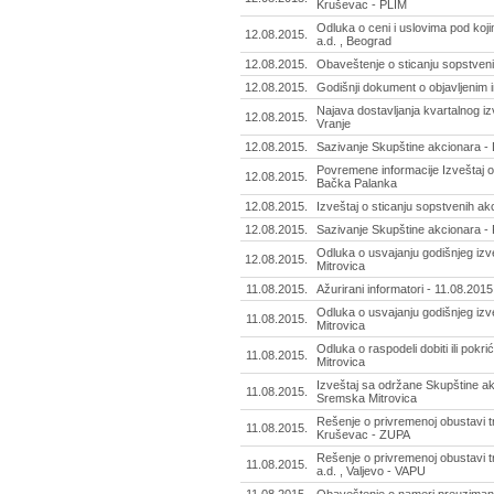
Kruševac - PLIM
Odluka o ceni i uslovima pod koji
12.08.2015.
a.d. , Beograd
12.08.2015.
Obaveštenje o sticanju sopstvenih
12.08.2015.
Godišnji dokument o objavljenim i
Najava dostavljanja kvartalnog iz
12.08.2015.
Vranje
12.08.2015.
Sazivanje Skupštine akcionara - 
Povremene informacije Izveštaj o
12.08.2015.
Bačka Palanka
12.08.2015.
Izveštaj o sticanju sopstvenih ak
12.08.2015.
Sazivanje Skupštine akcionara - 
Odluka o usvajanju godišnjeg izv
12.08.2015.
Mitrovica
11.08.2015.
Ažurirani informatori - 11.08.2015
Odluka o usvajanju godišnjeg izv
11.08.2015.
Mitrovica
Odluka o raspodeli dobiti ili pokr
11.08.2015.
Mitrovica
Izveštaj sa održane Skupštine ak
11.08.2015.
Sremska Mitrovica
Rešenje o privremenoj obustavi t
11.08.2015.
Kruševac - ZUPA
Rešenje o privremenoj obustavi t
11.08.2015.
a.d. , Valjevo - VAPU