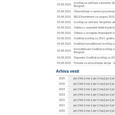
Izveštaj sa održane vanredne Sku
03.08.2015.
Beograd
03.08.2015.
Obaveštenje o nameri preuzimanja
03.08.2015.
BELEXsentiment za avgust 2015.
03.08.2015.
Izveštaj sa održane Skupštine ak
03.08.2015.
Odluka o raspodeli dobiti ili pokri
03.08.2015.
Odluka o usvajanju finansijskih iz
03.08.2015.
Godišnji izveštaj za 2014. godinu 
03.08.2015.
Godišnji konsolidovani izveštaj 
Konsolidovani Godišnji izveštaj z
03.08.2015.
Beograd
03.08.2015.
Dopunjen Godišnji izveštaj za 20
03.08.2015.
Ponuda za preuzimanje akcija - M
Arhiva vesti
2026
jan
|
feb
|
mar
|
apr
|
maj
|
jun
|
jul
2025
jan
|
feb
|
mar
|
apr
|
maj
|
jun
|
jul
2024
jan
|
feb
|
mar
|
apr
|
maj
|
jun
|
jul
2023
jan
|
feb
|
mar
|
apr
|
maj
|
jun
|
jul
2022
jan
|
feb
|
mar
|
apr
|
maj
|
jun
|
jul
2021
jan
|
feb
|
mar
|
apr
|
maj
|
jun
|
jul
2020
jan
|
feb
|
mar
|
apr
|
maj
|
jun
|
jul