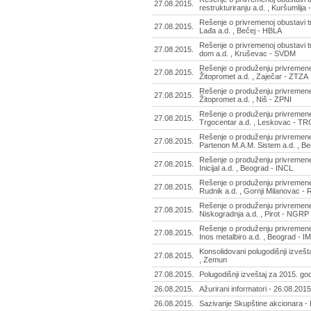
27.08.2015.
restrukturiranju a.d. , Kuršumlija
Rešenje o privremenoj obustavi t
27.08.2015.
Lađa a.d. , Bečej - HBLA
Rešenje o privremenoj obustavi 
27.08.2015.
dom a.d. , Kruševac - SVDM
Rešenje o produženju privremene
27.08.2015.
Žitopromet a.d. , Zaječar - ZTZA
Rešenje o produženju privremene
27.08.2015.
Žitopromet a.d. , Niš - ZPNI
Rešenje o produženju privremene
27.08.2015.
Trgocentar a.d. , Leskovac - T
Rešenje o produženju privremene
27.08.2015.
Partenon M.A.M. Sistem a.d. , B
Rešenje o produženju privremene
27.08.2015.
Inicijal a.d. , Beograd - INCL
Rešenje o produženju privremene
27.08.2015.
Rudnik a.d. , Gornji Milanovac 
Rešenje o produženju privremene
27.08.2015.
Niskogradnja a.d. , Pirot - NGRP
Rešenje o produženju privremene
27.08.2015.
Inos metalbiro a.d. , Beograd - I
Konsolidovani polugodišnji izvešt
27.08.2015.
, Zemun
27.08.2015.
Polugodišnji izveštaj za 2015. go
26.08.2015.
Ažurirani informatori - 26.08.2015
26.08.2015.
Sazivanje Skupštine akcionara - 