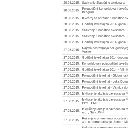
28.08.2015.
Sazivanje Skupštine akcionara - 
Polugodišnji konsolidovani izvešt
28.08.2015.
Beograd
28.08.2015.
Izveštaj sa održane Skupštine akc
28.08.2015.
Godišnji izveštaj za 2014. godinu
28.08.2015.
Sazivanje Skupštine akcionara - 
28.08.2015.
Sazivanje Skupštine akcionara -
28.08.2015.
Godišnji izveštaj za 2014. godinu 
Najava dostavljanja polugodišnjeg 
27.08.2015.
Vranje
27.08.2015.
Godišnji izveštaj za 2014 dopuna 
27.08.2015.
Konsolidovani polugodišnji izvešta
27.08.2015.
Godišnji izveštaj za 2014. - Višnj
27.08.2015.
Polugodišnji izveštaj - Globos os
27.08.2015.
Polugodišnji izveštaj - Luka Duna
27.08.2015.
Polugodišnji izveštaj - Višnjica d
27.08.2015.
Isključenje akcija izdavaoca sa 
Isključenje akcija izdavaoca sa MT
27.08.2015.
Pirot - PMJP
Isključenje akcija izdavaoca sa 
27.08.2015.
a.d. , Niš - JMNI
Rešenje o privremenoj obustavi 
27.08.2015.
a.d. u restrukturiranju, Sonta - 
Rešenje o privremenoj obustavi 