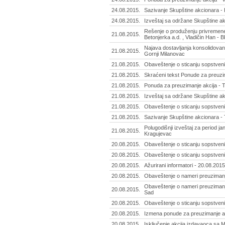
24.08.2015.
Sazivanje Skupštine akcionara - 
24.08.2015.
Izveštaj sa održane Skupštine ak
Rešenje o produženju privremene
21.08.2015.
Betonjerka a.d. , Vladičin Han -
Najava dostavljanja konsolidovano
21.08.2015.
Gornji Milanovac
21.08.2015.
Obaveštenje o sticanju sopstvenih
21.08.2015.
Skraćeni tekst Ponude za preuzi
21.08.2015.
Ponuda za preuzimanje akcija - 
21.08.2015.
Izveštaj sa održane Skupštine a
21.08.2015.
Obaveštenje o sticanju sopstveni
21.08.2015.
Sazivanje Skupštine akcionara - 
Polugodišnji izveštaj za period j
21.08.2015.
Kragujevac
20.08.2015.
Obaveštenje o sticanju sopstveni
20.08.2015.
Obaveštenje o sticanju sopstveni
20.08.2015.
Ažurirani informatori - 20.08.2015
20.08.2015.
Obaveštenje o nameri preuzimanja
Obaveštenje o nameri preuzimanja
20.08.2015.
Sad
20.08.2015.
Obaveštenje o sticanju sopstvenih
20.08.2015.
Izmena ponude za preuzimanje ak
20.08.2015.
Isključenje akcija izdavaoca sa 