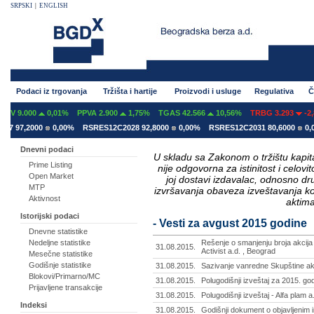
SRPSKI
|
ENGLISH
Podaci iz trgovanja
Tržišta i hartije
Proizvodi i usluge
Regulativa
Č
00
0,01%
PPVA 2.900
1,75%
TGAS 42.566
10,56%
TRBG 3.293
-2,86%
2000
0,00%
RSRES12C2028 92,8000
0,00%
RSRES12C2031 80,6000
0,00%
RS
Dnevni podaci
U skladu sa Zakonom o tržištu kapital
Prime Listing
nije odgovorna za istinitost i celo
Open Market
joj dostavi izdavalac, odnosno d
MTP
izvršavanja obaveza izveštavanja k
Aktivnost
aktima
Istorijski podaci
- Vesti za avgust 2015 godine
Dnevne statistike
Nedeljne statistike
Rešenje o smanjenju broja akcij
31.08.2015.
Activist a.d. , Beograd
Mesečne statistike
Godišnje statistike
31.08.2015.
Sazivanje vanredne Skupštine ak
Blokovi/Primarno/MC
31.08.2015.
Polugodišnji izveštaj za 2015. go
Prijavljene transakcije
31.08.2015.
Polugodišnji izveštaj - Alfa plam a
Indeksi
31.08.2015.
Godišnji dokument o objavljenim 