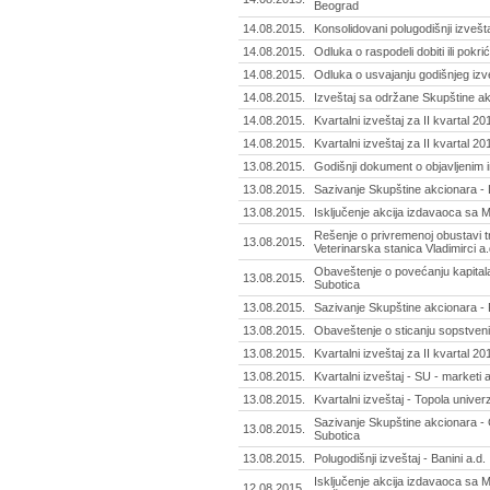
Beograd
14.08.2015.
Konsolidovani polugodišnji izvešt
14.08.2015.
Odluka o raspodeli dobiti ili pokr
14.08.2015.
Odluka o usvajanju godišnjeg izve
14.08.2015.
Izveštaj sa održane Skupštine ak
14.08.2015.
Kvartalni izveštaj za II kvartal 2
14.08.2015.
Kvartalni izveštaj za II kvartal 2
13.08.2015.
Godišnji dokument o objavljenim i
13.08.2015.
Sazivanje Skupštine akcionara -
13.08.2015.
Isključenje akcija izdavaoca sa 
Rešenje o privremenoj obustavi 
13.08.2015.
Veterinarska stanica Vladimirci a.
Obaveštenje o povećanju kapitala 
13.08.2015.
Subotica
13.08.2015.
Sazivanje Skupštine akcionara - 
13.08.2015.
Obaveštenje o sticanju sopstvenih 
13.08.2015.
Kvartalni izveštaj za II kvartal 20
13.08.2015.
Kvartalni izveštaj - SU - marketi a
13.08.2015.
Kvartalni izveštaj - Topola univer
Sazivanje Skupštine akcionara - 
13.08.2015.
Subotica
13.08.2015.
Polugodišnji izveštaj - Banini a.d. 
Isključenje akcija izdavaoca sa MT
12.08.2015.