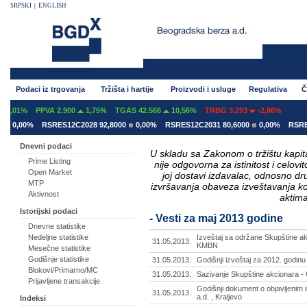
SRPSKI
|
ENGLISH
Podaci iz trgovanja
Tržišta i hartije
Proizvodi i usluge
Regulativa
Č
PPVA 2.900
1,75%
TGAS 42.566
10,56%
TRBG 3.293
-2,86%
0%
RSRES12C2028 92,8000
0,00%
RSRES12C2031 80,6000
0,00%
RSRES12E20
Dnevni podaci
U skladu sa Zakonom o tržištu kapital
Prime Listing
nije odgovorna za istinitost i celo
Open Market
joj dostavi izdavalac, odnosno d
MTP
izvršavanja obaveza izveštavanja k
Aktivnost
aktima
Istorijski podaci
- Vesti za maj 2013 godine
Dnevne statistike
Nedeljne statistike
Izveštaj sa održane Skupštine ak
31.05.2013.
KMBN
Mesečne statistike
Godišnje statistike
31.05.2013.
Godišnji izveštaj za 2012. godinu -
Blokovi/Primarno/MC
31.05.2013.
Sazivanje Skupštine akcionara - 
Prijavljene transakcije
Godišnji dokument o objavljenim i
31.05.2013.
a.d. , Kraljevo
Indeksi