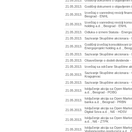
21.05.2013.
Godišnji dokument o objavljenim i
21.05.2013.
Godišnji dokument o objavljenim 
Izveštaj o vanrednoj reviziji finan
21.05.2013.
Beograd - ENHL
Izveštaj o vanrednoj reviziji kons
21.05.2013.
holding a.d. , Beograd - ENHL
21.05.2013.
Odluka o izmeni Statuta - Energo
21.05.2013.
Sazivanje Skupštine akcionara - 
Godišnji izveštaj konsolidovani i
21.05.2013.
Energoprojekt holding a.d. , Beo
21.05.2013.
Sazivanje Skupštine akcionara - 
21.05.2013.
Obaveštenje o dodeli dividende -
21.05.2013.
Izveštaj sa održane Skupštine ak
Sazivanje Skupštine akcionara - G
21.05.2013.
Kragujevac
21.05.2013.
Sazivanje Skupštine akcionara -
Isključenje akcija sa Open Marke
21.05.2013.
a.d. , Beograd - POBG
Isključenje akcija sa Open Market
21.05.2013.
banka a.d. , Beograd - PRBN
Isključenje akcija sa Open Marke
21.05.2013.
Digital Sova a.d. , Niš - HDSV
Isključenje akcija sa Open Market
21.05.2013.
a.d. , Niš - ZTPK
Isključenje akcija sa Open Market
21.05.2013.
Vodoprivredno preduzeće a.d. , 