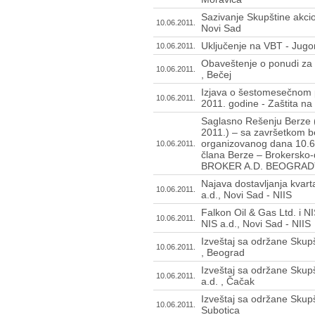
Sazivanje Skupštine akci
10.06.2011.
Novi Sad
Uključenje na VBT - Jugo
10.06.2011.
Obaveštenje o ponudi za 
10.06.2011.
, Bečej
Izjava o šestomesečnom p
10.06.2011.
2011. godine - Zaštita na 
Saglasno Rešenju Berze (
2011.) – sa završetkom 
organizovanog dana 10.6.
10.06.2011.
člana Berze – Brokersko
BROKER A.D. BEOGRAD”
Najava dostavljanja kvarta
10.06.2011.
a.d., Novi Sad - NIIS
Falkon Oil & Gas Ltd. i 
10.06.2011.
NIS a.d., Novi Sad - NIIS
Izveštaj sa održane Skupš
10.06.2011.
, Beograd
Izveštaj sa održane Skup
10.06.2011.
a.d. , Čačak
Izveštaj sa održane Skupš
10.06.2011.
Subotica