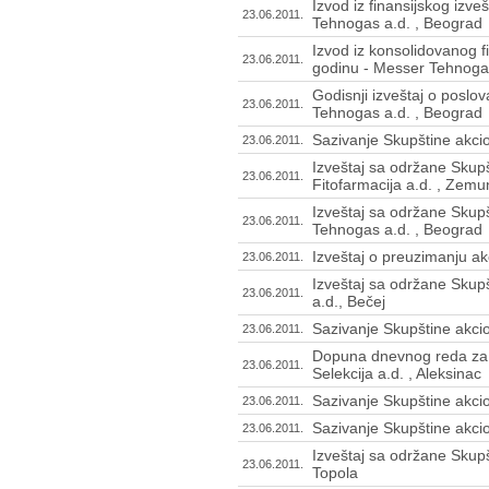
Izvod iz finansijskog izv
23.06.2011.
Tehnogas a.d. , Beograd
Izvod iz konsolidovanog f
23.06.2011.
godinu - Messer Tehnogas
Godisnji izveštaj o poslo
23.06.2011.
Tehnogas a.d. , Beograd
Sazivanje Skupštine akcio
23.06.2011.
Izveštaj sa održane Skupš
23.06.2011.
Fitofarmacija a.d. , Zemu
Izveštaj sa održane Skup
23.06.2011.
Tehnogas a.d. , Beograd
Izveštaj o preuzimanju akc
23.06.2011.
Izveštaj sa održane Skupš
23.06.2011.
a.d., Bečej
Sazivanje Skupštine akcio
23.06.2011.
Dopuna dnevnog reda za 
23.06.2011.
Selekcija a.d. , Aleksinac
Sazivanje Skupštine akcion
23.06.2011.
Sazivanje Skupštine akcio
23.06.2011.
Izveštaj sa održane Skupš
23.06.2011.
Topola