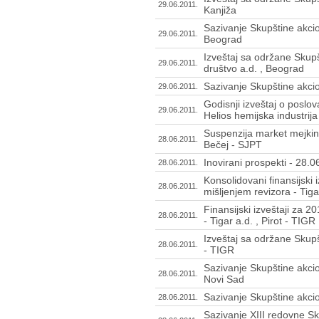
29.06.2011.
Kanjiža
Sazivanje Skupštine akcio
29.06.2011.
Beograd
Izveštaj sa održane Skupš
29.06.2011.
društvo a.d. , Beograd
Sazivanje Skupštine akcio
29.06.2011.
Godisnji izveštaj o poslo
29.06.2011.
Helios hemijska industrija
Suspenzija market mejking
28.06.2011.
Bečej - SJPT
Inovirani prospekti - 28.
28.06.2011.
Konsolidovani finansijski 
28.06.2011.
mišljenjem revizora - Tiga
Finansijski izveštaji za 2
28.06.2011.
- Tigar a.d. , Pirot - TIGR
Izveštaj sa održane Skupšt
28.06.2011.
- TIGR
Sazivanje Skupštine akci
28.06.2011.
Novi Sad
Sazivanje Skupštine akcio
28.06.2011.
Sazivanje XIII redovne S