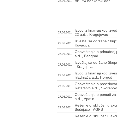
BELEX bankarski dan
28.06.2011.
Izvod iz finansijskog izve
27.06.2011.
22 a.d. , Kragujevac
Izveštaj sa održane Skupš
27.06.2011.
Kovačica
Obaveštenje o prinudnoj p
27.06.2011.
a.d. , Beograd
Izveštaj sa održane Skupš
27.06.2011.
, Kragujevac
Izvod iz finansijskog izve
27.06.2011.
hladnjača a.d., Horgoš
Obaveštenje o posedovanj
27.06.2011.
Ratarstvo a.d. , Skoreno
Obaveštenje o ponudi za 
27.06.2011.
a.d. , Apatin
Rešenje o isključenju akcij
27.06.2011.
Bošnjace - AGFB
Rešenje o isključenju akc