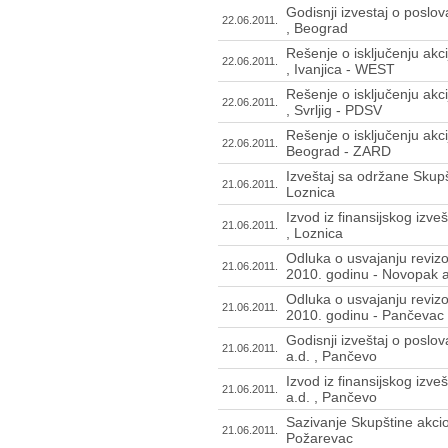
Godisnji izvestaj o poslov
22.06.2011.
, Beograd
Rešenje o isključenju akc
22.06.2011.
, Ivanjica - WEST
Rešenje o isključenju akci
22.06.2011.
, Svrljig - PDSV
Rešenje o isključenju akci
22.06.2011.
Beograd - ZARD
Izveštaj sa održane Skupš
21.06.2011.
Loznica
Izvod iz finansijskog izve
21.06.2011.
, Loznica
Odluka o usvajanju reviz
21.06.2011.
2010. godinu - Novopak a
Odluka o usvajanju reviz
21.06.2011.
2010. godinu - Pančevac 
Godisnji izveštaj o poslo
21.06.2011.
a.d. , Pančevo
Izvod iz finansijskog izv
21.06.2011.
a.d. , Pančevo
Sazivanje Skupštine akcio
21.06.2011.
Požarevac