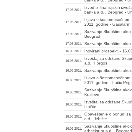
banka a.d. , Beograd - 
Izvod iz finansijskih izve
17.06.2011.
banka a.d. , Beograd - 
Izjava o šestomesečnom p
17.06.2011.
2011. godine - Gasalarm 
Sazivanje Skupštine akcio
17.06.2011.
Beograd
Sazivanje Skupštine akci
17.06.2011.
Inovirani prospekti - 16.
16.06.2011.
Izveštaj sa održane Skupš
16.06.2011.
a.d., Horgoš
Sazivanje Skupštine akcio
16.06.2011.
Izjava o šestomesečnom p
16.06.2011.
2011. godine - Lučić Prigr
Sazivanje Skupštine akcio
16.06.2011.
Kraljevo
Izveštaj sa održane Skupš
16.06.2011.
Izbište
Obaveštenje o ponudi za 
16.06.2011.
a.d. , Izbište
Sazivanje Skupštine akci
16.06.2011.
arhitektura a.d. , Beograd