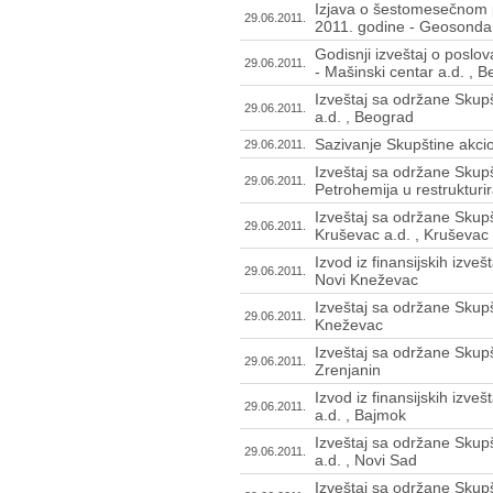
Izjava o šestomesečnom p
29.06.2011.
2011. godine - Geosonda 
Godisnji izveštaj o posl
29.06.2011.
- Mašinski centar a.d. , 
Izveštaj sa održane Skupš
29.06.2011.
a.d. , Beograd
Sazivanje Skupštine akci
29.06.2011.
Izveštaj sa održane Skupš
29.06.2011.
Petrohemija u restrukturi
Izveštaj sa održane Skup
29.06.2011.
Kruševac a.d. , Kruševac
Izvod iz finansijskih izveš
29.06.2011.
Novi Kneževac
Izveštaj sa održane Skupš
29.06.2011.
Kneževac
Izveštaj sa održane Skupšt
29.06.2011.
Zrenjanin
Izvod iz finansijskih izve
29.06.2011.
a.d. , Bajmok
Izveštaj sa održane Skupš
29.06.2011.
a.d. , Novi Sad
Izveštaj sa održane Skupš