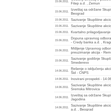
15.06.2011.
Fitep a.d. , Zemun
Izveštaj sa održane Skupš
15.06.2011.
Beograd
Sazivanje Skupštine akci
15.06.2011.
Sazivanje Skupštine akci
15.06.2011.
Kvartalno prilagodjavan
15.06.2011.
Dopuna upravnog odbora 
15.06.2011.
- Credy banka a.d. , Kra
Mišljenje Upravnog odbo
15.06.2011.
preuzimanje akcija - Remo
Sazivanje godišnje Skupšt
15.06.2011.
Smederevo
Rešenje o isključenju akc
14.06.2011.
Šid - CNPS
Inovirani prospekti - 14.
14.06.2011.
Sazivanje Skupštine akcio
14.06.2011.
Sremska Mitrovica
Izveštaj sa održane Skupš
14.06.2011.
Jagodina
Sazivanje Skupštine akci
14.06.2011.
a.d. , Beograd