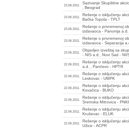
Sazivanje Skupštine akc
23.06.2011.
, Beograd
Rešenje o isključenju akci
23.06.2011.
Bačka Topola - TPLT
Rešenje o privremenoj ob
23.06.2011.
izdavaoca - Panonija a.d.
Rešenje o privremenoj ob
23.06.2011.
izdavaoca - Separacija a.
Objavljen izveštaj sa sku
23.06.2011.
- NIS a.d., Novi Sad - NII
Rešenje o isključenju akc
22.06.2011.
a.d. , Pančevo - HPTR
Rešenje o isključenju akci
22.06.2011.
Leskovac - UMPK
Rešenje o isključenju akc
22.06.2011.
Kovačica - BUKO
Rešenje o isključenju akci
22.06.2011.
Sremska Mitrovica - PNKI
Rešenje o isključenju akci
22.06.2011.
Kruševac - ELUK
Rešenje o isključenju akc
22.06.2011.
Užice - ACPR