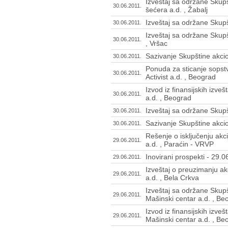
Izveštaj sa održane Skupš
30.06.2011.
šećera a.d. , Žabalj
Izveštaj sa održane Skupš
30.06.2011.
Izveštaj sa održane Skup
30.06.2011.
, Vršac
Sazivanje Skupštine akcio
30.06.2011.
Ponuda za sticanje sopst
30.06.2011.
Activist a.d. , Beograd
Izvod iz finansijskih izve
30.06.2011.
a.d. , Beograd
Izveštaj sa održane Skupšt
30.06.2011.
Sazivanje Skupštine akciona
30.06.2011.
Rešenje o isključenju akc
29.06.2011.
a.d. , Paraćin - VRVP
Inovirani prospekti - 29.
29.06.2011.
Izveštaj o preuzimanju ak
29.06.2011.
a.d. , Bela Crkva
Izveštaj sa održane Skup
29.06.2011.
Mašinski centar a.d. , Be
Izvod iz finansijskih izv
29.06.2011.
Mašinski centar a.d. , Be