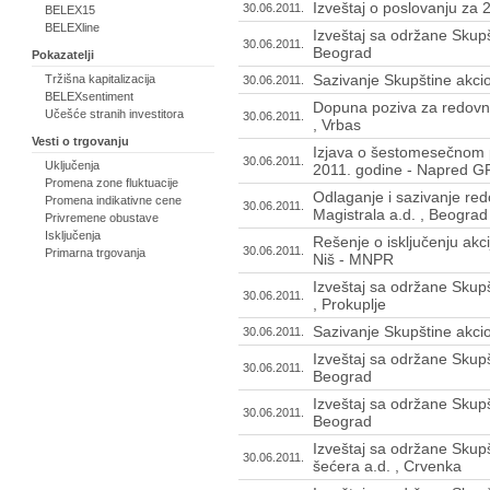
Izveštaj o poslovanju za 
30.06.2011.
BELEX15
BELEXline
Izveštaj sa održane Skupš
30.06.2011.
Beograd
Pokazatelji
Sazivanje Skupštine akci
Tržišna kapitalizacija
30.06.2011.
BELEXsentiment
Dopuna poziva za redovnu 
Učešće stranih investitora
30.06.2011.
, Vrbas
Vesti o trgovanju
Izjava o šestomesečnom p
30.06.2011.
Uključenja
2011. godine - Napred GP
Promena zone fluktuacije
Odlaganje i sazivanje re
Promena indikativne cene
30.06.2011.
Magistrala a.d. , Beograd
Privremene obustave
Isključenja
Rešenje o isključenju akci
30.06.2011.
Primarna trgovanja
Niš - MNPR
Izveštaj sa održane Skup
30.06.2011.
, Prokuplje
Sazivanje Skupštine akcio
30.06.2011.
Izveštaj sa održane Skupšt
30.06.2011.
Beograd
Izveštaj sa održane Skupš
30.06.2011.
Beograd
Izveštaj sa održane Skupš
30.06.2011.
šećera a.d. , Crvenka