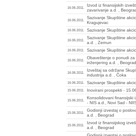
Izvod iz finansijskih izve
16.06.2011.
zavarivanje a.d. , Beogra
Sazivanje Skupštine akcio
16.06.2011.
Kragujevac
Sazivanje Skupštine akci
16.06.2011.
Sazivanje Skupštine akci
16.06.2011.
a.d. , Zemun
Sazivanje Skupštine akcio
16.06.2011.
Obaveštenje o ponudi za 
16.06.2011.
inženjering a.d. , Beogra
Izveštaj sa održane Skup
16.06.2011.
industrija a.d. , Čoka
Sazivanje Skupštine akcio
16.06.2011.
Inovirani prospekti - 15.
15.06.2011.
Konsolidovani finansijski 
15.06.2011.
- NIS a.d., Novi Sad - NII
Godisnji izvestaj o poslo
15.06.2011.
a.d. , Beograd
Izvod iz finansijskog izve
15.06.2011.
a.d. , Beograd
Godisnji izvestaj o poslo