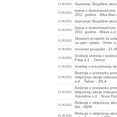
Sazivanje Skupštine akcio
21.06.2011.
Izjava o šestomesečnom p
21.06.2011.
2011. godine - Mika Alas 
Sazivanje Skupštine akcio
21.06.2011.
Izjava o šestomesečnom p
21.06.2011.
2011. godine - Mlava a.d.
Skraćeni prospekt za izd
21.06.2011.
za upis i uplatu - Sinter a
Inovirani prospekti - 21.
21.06.2011.
Godisnji izvestaj o poslo
21.06.2011.
Fitep a.d. , Zemun
Izveštaj o preuzimanju akci
21.06.2011.
Rešenje o prestanku priv
isključenju akcija izdava
21.06.2011.
a.d. , Šabac - JELA
Rešenje o prestanku priv
isključenju akcija izdava
21.06.2011.
Vojvodina a.d. , Nova Pa
Rešenje o isključenju akci
21.06.2011.
Niš - NIPR
Rešenje o isključenju akc
21.06.2011.