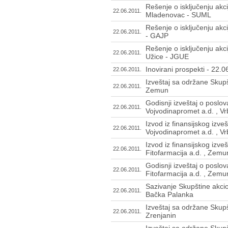
Rešenje o isključenju akc
22.06.2011.
Mladenovac - SUML
Rešenje o isključenju akc
22.06.2011.
- GAJP
Rešenje o isključenju akci
22.06.2011.
Užice - JGUE
Inovirani prospekti - 22.
22.06.2011.
Izveštaj sa održane Skupš
22.06.2011.
Zemun
Godisnji izveštaj o poslo
22.06.2011.
Vojvodinapromet a.d. , V
Izvod iz finansijskog izve
22.06.2011.
Vojvodinapromet a.d. , V
Izvod iz finansijskog izve
22.06.2011.
Fitofarmacija a.d. , Zemu
Godisnji izveštaj o poslo
22.06.2011.
Fitofarmacija a.d. , Zemu
Sazivanje Skupštine akci
22.06.2011.
Bačka Palanka
Izveštaj sa održane Skupš
22.06.2011.
Zrenjanin