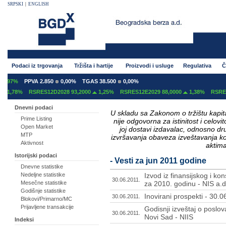
SRPSKI
|
ENGLISH
Podaci iz trgovanja
Tržišta i hartije
Proizvodi i usluge
Regulativa
Č
PPVA 2.850
0,00%
TGAS 38.500
0,00%
RSRES12D2028 93,2000
1,25%
RSRES12E2029 88,0000
1,38%
RSRES12E2038 
Dnevni podaci
U skladu sa Zakonom o tržištu kapital
Prime Listing
nije odgovorna za istinitost i celo
Open Market
joj dostavi izdavalac, odnosno d
MTP
izvršavanja obaveza izveštavanja k
Aktivnost
aktima
Istorijski podaci
- Vesti za jun 2011 godine
Dnevne statistike
Nedeljne statistike
Izvod iz finansijskog i ko
30.06.2011.
Mesečne statistike
za 2010. godinu - NIS a.d
Godišnje statistike
Inovirani prospekti - 30.
30.06.2011.
Blokovi/Primarno/MC
Prijavljene transakcije
Godisnji izveštaj o poslov
30.06.2011.
Novi Sad - NIIS
Indeksi