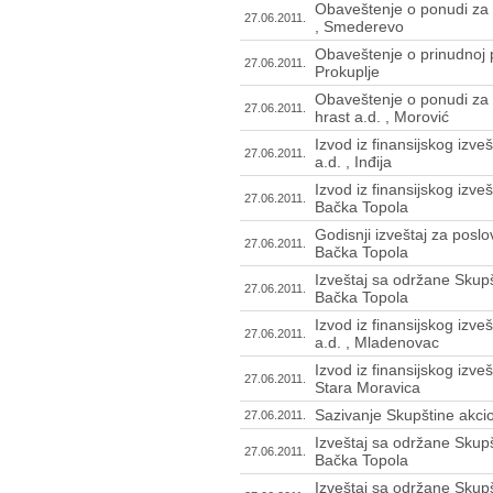
Obaveštenje o ponudi za p
27.06.2011.
, Smederevo
Obaveštenje o prinudnoj p
27.06.2011.
Prokuplje
Obaveštenje o ponudi za 
27.06.2011.
hrast a.d. , Morović
Izvod iz finansijskog izve
27.06.2011.
a.d. , Inđija
Izvod iz finansijskog izveš
27.06.2011.
Bačka Topola
Godisnji izveštaj za poslo
27.06.2011.
Bačka Topola
Izveštaj sa održane Skupšt
27.06.2011.
Bačka Topola
Izvod iz finansijskog izve
27.06.2011.
a.d. , Mladenovac
Izvod iz finansijskog izveš
27.06.2011.
Stara Moravica
Sazivanje Skupštine akcion
27.06.2011.
Izveštaj sa održane Skupš
27.06.2011.
Bačka Topola
Izveštaj sa održane Skup