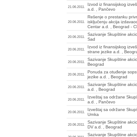
Izvod iz finansijskog izve
21.06.2011.
a.d. , Pančevo
Rešenje o prestanku priv
isključenju akcija izdava
20.06.2011.
Centar a.d. , Beograd - 
Sazivanje Skupštine akcio
20.06.2011.
Sad
Izvod iz finansijskog izveš
20.06.2011.
strane jezike a.d. , Beogr
Sazivanje Skupštine akcion
20.06.2011.
Beograd
Ponuda za otuđenje sopstv
20.06.2011.
jezike a.d. , Beograd
Sazivanje Skupštine akci
20.06.2011.
a.d. , Beograd
Izveštaj sa održane Skup
20.06.2011.
a.d. , Pančevo
Izveštaj sa održane Skupš
20.06.2011.
Umka
Sazivanje Skupštine akci
20.06.2011.
DV a.d. , Beograd
Sazivanje Skupštine akci