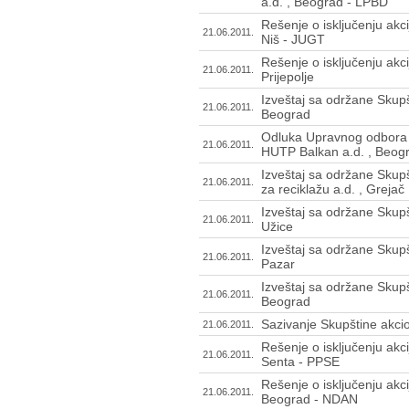
a.d. , Beograd - LPBD
Rešenje o isključenju akci
21.06.2011.
Niš - JUGT
Rešenje o isključenju akci
21.06.2011.
Prijepolje
Izveštaj sa održane Skupš
21.06.2011.
Beograd
Odluka Upravnog odbora o
21.06.2011.
HUTP Balkan a.d. , Beog
Izveštaj sa održane Skupš
21.06.2011.
za reciklažu a.d. , Grejač
Izveštaj sa održane Skupš
21.06.2011.
Užice
Izveštaj sa održane Skupš
21.06.2011.
Pazar
Izveštaj sa održane Skupš
21.06.2011.
Beograd
Sazivanje Skupštine akcio
21.06.2011.
Rešenje o isključenju akci
21.06.2011.
Senta - PPSE
Rešenje o isključenju akci
21.06.2011.
Beograd - NDAN