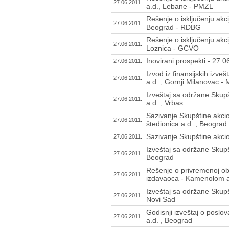
27.06.2011.
a.d., Lebane - PMZL
Rešenje o isključenju akci
27.06.2011.
Beograd - RDBG
Rešenje o isključenju akc
27.06.2011.
Loznica - GCVO
Inovirani prospekti - 27.
27.06.2011.
Izvod iz finansijskih izve
27.06.2011.
a.d. , Gornji Milanovac -
Izveštaj sa održane Skup
27.06.2011.
a.d. , Vrbas
Sazivanje Skupštine akci
27.06.2011.
štedionica a.d. , Beograd
Sazivanje Skupštine akci
27.06.2011.
Izveštaj sa održane Skupš
27.06.2011.
Beograd
Rešenje o privremenoj ob
27.06.2011.
izdavaoca - Kamenolom a.
Izveštaj sa održane Skupš
27.06.2011.
Novi Sad
Godisnji izveštaj o poslo
27.06.2011.
a.d. , Beograd