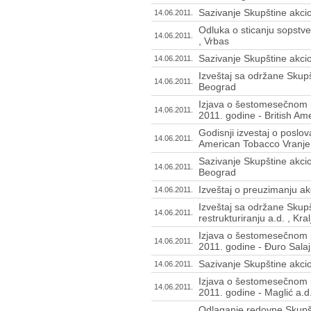
Sazivanje Skupštine akci
14.06.2011.
Odluka o sticanju sopstve
14.06.2011.
, Vrbas
Sazivanje Skupštine akcio
14.06.2011.
Izveštaj sa održane Skupš
14.06.2011.
Beograd
Izjava o šestomesečnom p
14.06.2011.
2011. godine - British Am
Godisnji izvestaj o poslov
14.06.2011.
American Tobacco Vranje 
Sazivanje Skupštine akcio
14.06.2011.
Beograd
Izveštaj o preuzimanju ak
14.06.2011.
Izveštaj sa održane Skupš
14.06.2011.
restrukturiranju a.d. , Kra
Izjava o šestomesečnom p
14.06.2011.
2011. godine - Đuro Salaj
Sazivanje Skupštine akcio
14.06.2011.
Izjava o šestomesečnom p
14.06.2011.
2011. godine - Maglić a.d.
Odlaganje redovne Skupš