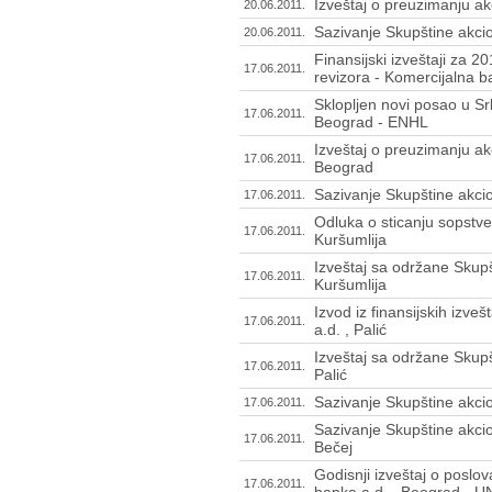
Izveštaj o preuzimanju akc
20.06.2011.
Sazivanje Skupštine akcio
20.06.2011.
Finansijski izveštaji za 
17.06.2011.
revizora - Komercijalna 
Sklopljen novi posao u Srb
17.06.2011.
Beograd - ENHL
Izveštaj o preuzimanju akc
17.06.2011.
Beograd
Sazivanje Skupštine akcio
17.06.2011.
Odluka o sticanju sopstven
17.06.2011.
Kuršumlija
Izveštaj sa održane Skupš
17.06.2011.
Kuršumlija
Izvod iz finansijskih izv
17.06.2011.
a.d. , Palić
Izveštaj sa održane Skup
17.06.2011.
Palić
Sazivanje Skupštine akcio
17.06.2011.
Sazivanje Skupštine akcio
17.06.2011.
Bečej
Godisnji izveštaj o poslo
17.06.2011.