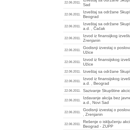
Izveštaj sa održane Skupš
22.06.2011.
Sad
Izveštaj sa održane Skupšt
22.06.2011.
Beograd
Izveštaj sa održane Skupš
22.06.2011.
a.d. , Čačak
Izvod iz finansijkog izveš
22.06.2011.
Zrenjanin
Godisnji izvestaj o poslov
22.06.2011.
Užice
Izvod iz finansijskog izveš
22.06.2011.
Užice
Izveštaj sa održane Skupš
22.06.2011.
Izvod iz finansijskog izve
22.06.2011.
a.d. , Beograd
Sazivanje Skupštine akci
22.06.2011.
Izdavanje akcija bez jav
22.06.2011.
a.d., Novi Sad
Godisnji izvestaj o poslo
22.06.2011.
, Zrenjanin
Rešenje o isključenju akc
22.06.2011.
Beograd - ZUPP