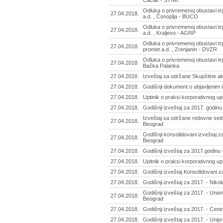
Čačak - STNK
Odluka o privremenoj obustavi t
27.04.2018.
a.d. , Čonoplja - BUCO
Odluka o privremenoj obustavi t
27.04.2018.
a.d. , Kraljevo - AGRP
Odluka o privremenoj obustavi t
27.04.2018.
promet a.d. , Zrenjanin - DVZR
Odluka o privremenoj obustavi tr
27.04.2018.
Bačka Palanka
27.04.2018.
Izveštaj sa održane Skupštine ak
27.04.2018.
Godišnji dokument o objavljenim i
27.04.2018.
Uptinik o praksi korporativnog upr
27.04.2018.
Godišnji izveštaj za 2017. godinu
Izveštaj sa održane redovne sedn
27.04.2018.
Beograd
Godišnji konsolidovani izveštaj z
27.04.2018.
Beograd
27.04.2018.
Godišnji izveštaj za 2017.godinu
27.04.2018.
Upitnik o praksi korporativnog up
27.04.2018.
Godišnji izveštaj Konsolidovani za
27.04.2018.
Godišnji izveštaj za 2017. - Nikol
Godišnji izveštaj za 2017. - Union
27.04.2018.
Beograd
27.04.2018.
Godišnji izveštaj za 2017. - Cent
27.04.2018.
Godišnji izveštaj za 2017. - Unip