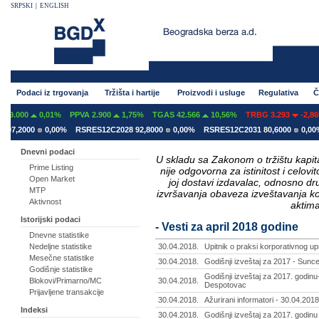
SRPSKI
|
ENGLISH
Podaci iz trgovanja
Tržišta i hartije
Proizvodi i usluge
Regulativa
Č
0,01%
PPVA 2.900
1,75%
TGAS 42.566
10,56%
TRBG 3.293
-2,86%
0
0,00%
RSRES12C2028 92,8000
0,00%
RSRES12C2031 80,6000
0,00%
RSRES
Dnevni podaci
U skladu sa Zakonom o tržištu kapital
Prime Listing
nije odgovorna za istinitost i celo
Open Market
joj dostavi izdavalac, odnosno d
MTP
izvršavanja obaveza izveštavanja k
Aktivnost
aktima
Istorijski podaci
- Vesti za april 2018 godine
Dnevne statistike
Nedeljne statistike
30.04.2018.
Upitnik o praksi korporativnog upr
Mesečne statistike
30.04.2018.
Godišnji izveštaj za 2017 - Sunc
Godišnje statistike
Godišnji izveštaj za 2017. godin
Blokovi/Primarno/MC
30.04.2018.
Despotovac
Prijavljene transakcije
30.04.2018.
Ažurirani informatori - 30.04.2018
Indeksi
30.04.2018.
Godišnji izveštaj za 2017. godinu