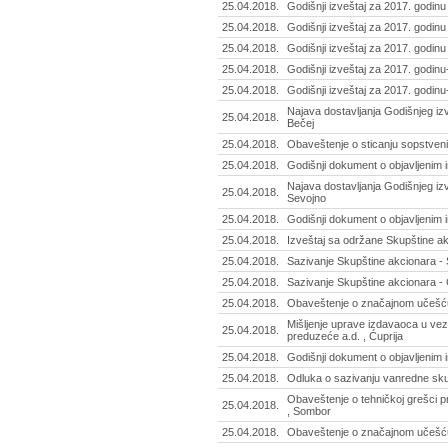
25.04.2018.
Godišnji izveštaj za 2017. godinu
25.04.2018.
Godišnji izveštaj za 2017. godinu
25.04.2018.
Godišnji izveštaj za 2017. godinu
25.04.2018.
Godišnji izveštaj za 2017. godinu
25.04.2018.
Godišnji izveštaj za 2017. godin
Najava dostavljanja Godišnjeg izv
25.04.2018.
Bečej
25.04.2018.
Obaveštenje o sticanju sopstvenih
25.04.2018.
Godišnji dokument o objavljenim i
Najava dostavljanja Godišnjeg izv
25.04.2018.
Sevojno
25.04.2018.
Godišnji dokument o objavljenim i
25.04.2018.
Izveštaj sa održane Skupštine ak
25.04.2018.
Sazivanje Skupštine akcionara - Š
25.04.2018.
Sazivanje Skupštine akcionara - 
25.04.2018.
Obaveštenje o značajnom učešću 
Mišljenje uprave izdavaoca u ve
25.04.2018.
preduzeće a.d. , Ćuprija
25.04.2018.
Godišnji dokument o objavljenim i
25.04.2018.
Odluka o sazivanju vanredne sku
Obaveštenje o tehničkoj grešci p
25.04.2018.
, Sombor
25.04.2018.
Obaveštenje o značajnom učešću 