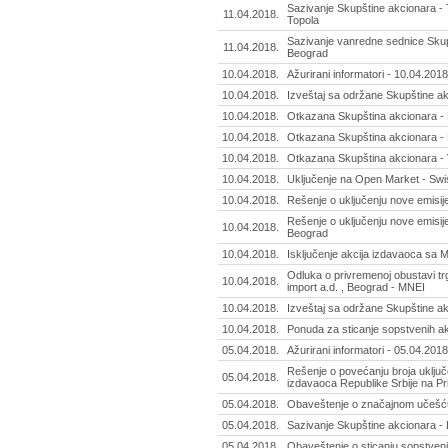
Sazivanje Skupštine akcionara - 
11.04.2018.
Topola
Sazivanje vanredne sednice Skupš
11.04.2018.
Beograd
10.04.2018.
Ažurirani informatori - 10.04.2018
10.04.2018.
Izveštaj sa održane Skupštine ak
10.04.2018.
Otkazana Skupština akcionara - 
10.04.2018.
Otkazana Skupština akcionara - P
10.04.2018.
Otkazana Skupština akcionara - 
10.04.2018.
Uključenje na Open Market - Swis
10.04.2018.
Rešenje o uključenju nove emisije
Rešenje o uključenju nove emisij
10.04.2018.
Beograd
10.04.2018.
Isključenje akcija izdavaoca sa
Odluka o privremenoj obustavi tr
10.04.2018.
import a.d. , Beograd - MNEI
10.04.2018.
Izveštaj sa održane Skupštine ak
10.04.2018.
Ponuda za sticanje sopstvenih ak
05.04.2018.
Ažurirani informatori - 05.04.2018
Rešenje o povećanju broja uključ
05.04.2018.
izdavaoca Republike Srbije na Pr
05.04.2018.
Obaveštenje o značajnom učešću
05.04.2018.
Sazivanje Skupštine akcionara - 
05.04.2018.
Obaveštenje o sticanju sopstvenih