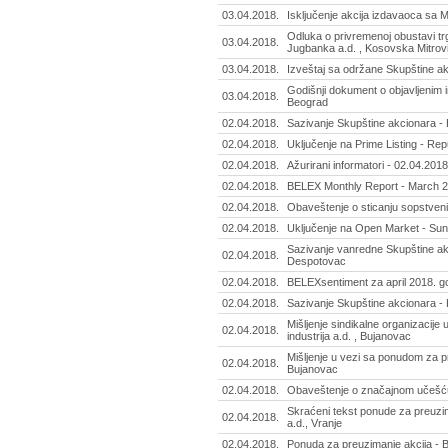
03.04.2018.
Isključenje akcija izdavaoca sa 
Odluka o privremenoj obustavi t
03.04.2018.
Jugbanka a.d. , Kosovska Mitro
03.04.2018.
Izveštaj sa održane Skupštine akci
Godišnji dokument o objavljenim 
03.04.2018.
Beograd
02.04.2018.
Sazivanje Skupštine akcionara - 
02.04.2018.
Uključenje na Prime Listing - Re
02.04.2018.
Ažurirani informatori - 02.04.2018
02.04.2018.
BELEX Monthly Report - March 
02.04.2018.
Obaveštenje o sticanju sopstvenih
02.04.2018.
Uključenje na Open Market - Su
Sazivanje vanredne Skupštine ak
02.04.2018.
Despotovac
02.04.2018.
BELEXsentiment za april 2018. g
02.04.2018.
Sazivanje Skupštine akcionara - 
Mišljenje sindikalne organizacij
02.04.2018.
industrija a.d. , Bujanovac
Mišljenje u vezi sa ponudom za pr
02.04.2018.
Bujanovac
02.04.2018.
Obaveštenje o značajnom učešću
Skraćeni tekst ponude za preuzim
02.04.2018.
a.d., Vranje
02.04.2018.
Ponuda za preuzimanje akcija - B