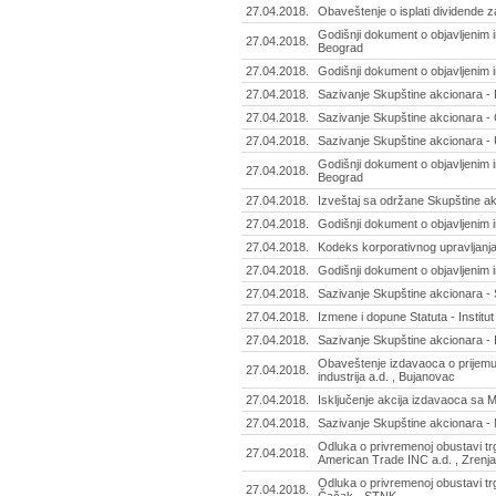
27.04.2018.
Оbaveštenje o isplati dividende 
Godišnji dokument o objavljenim i
27.04.2018.
Beograd
27.04.2018.
Godišnji dokument o objavljenim i
27.04.2018.
Sazivanje Skupštine akcionara - P
27.04.2018.
Sazivanje Skupštine akcionara -
27.04.2018.
Sazivanje Skupštine akcionara - U
Godišnji dokument o objavljenim i
27.04.2018.
Beograd
27.04.2018.
Izveštaj sa održane Skupštine ak
27.04.2018.
Godišnji dokument o objavljenim i
27.04.2018.
Kodeks korporativnog upravljanja
27.04.2018.
Godišnji dokument o objavljenim 
27.04.2018.
Sazivanje Skupštine akcionara - 
27.04.2018.
Izmene i dopune Statuta - Institut 
27.04.2018.
Sazivanje Skupštine akcionara - In
Obaveštenje izdavaoca o prijem
27.04.2018.
industrija a.d. , Bujanovac
27.04.2018.
Isključenje akcija izdavaoca sa M
27.04.2018.
Sazivanje Skupštine akcionara - 
Odluka o privremenoj obustavi t
27.04.2018.
American Trade INC a.d. , Zrenj
Odluka o privremenoj obustavi tr
27.04.2018.