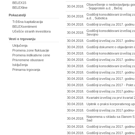
BELEX15
Obaveštenje o nedostavljanju god
30.04.2018.
BELEXline
- Sojaprotein a.d. , Bečej
Godišnji konsolidovani izveštaj z
Pokazatelji
30.04.2018.
a.d. , Subotica
Tržišna kapitalizacija
30.04.2018.
Godišnji izveštaj za 2017. godinu
BELEXsentiment
Godišnji konsolidovani izveštaj z
Učešće stranih investitora
30.04.2018.
Sevojno
Vesti o trgovanju
30.04.2018.
Godišnji izveštaj za 2017. godinu
Uključenja
30.04.2018.
Godišnji dokument o objavljenim in
Promena zone fluktuacije
30.04.2018.
Godišnji konsolidovani izveštaj za
Promena indikativne cene
30.04.2018.
Godišnji izveštaj za 2017. godinu -
Privremene obustave
Isključenja
30.04.2018.
Godišnji konsolidovani izveštaj z
Primarna trgovanja
30.04.2018.
Godišnji izveštaj za 2017. godinu
30.04.2018.
Godišnji izveštaj za 2017. godin
30.04.2018.
Godišnji izveštaj za 2017 - Polet 
30.04.2018.
Godišnji izveštaj za 2017.godinu
30.04.2018.
Kvartalni izveštaj za prvi kvartal
30.04.2018.
Upitnik o praksi korporativnog up
30.04.2018.
Godišnji izveštaj za 2017.godinu
Napomena u skladu sa članom 51. 
30.04.2018.
Sad
30.04.2018.
Godišnji izveštaj za 2017. godinu
30.04.2018.
Godišnji izveštaj za 2017. godinu -