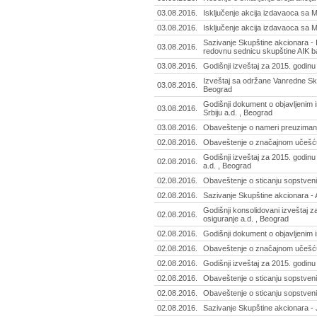
03.08.2016.
Isključenje akcija izdavaoca sa 
03.08.2016.
Isključenje akcija izdavaoca sa M
Sazivanje Skupštine akcionara -
03.08.2016.
redovnu sednicu skupštine AIK b
03.08.2016.
Godišnji izveštaj za 2015. godinu
Izveštaj sa održane Vanredne Sku
03.08.2016.
Beograd
Godišnji dokument o objavljenim 
03.08.2016.
Srbiju a.d. , Beograd
03.08.2016.
Obaveštenje o nameri preuzimanja
02.08.2016.
Obaveštenje o značajnom učešću -
Godišnji izveštaj za 2015. godinu
02.08.2016.
a.d. , Beograd
02.08.2016.
Obaveštenje o sticanju sopstvenih
02.08.2016.
Sazivanje Skupštine akcionara - 
Godišnji konsolidovani izveštaj 
02.08.2016.
osiguranje a.d. , Beograd
02.08.2016.
Godišnji dokument o objavljenim 
02.08.2016.
Obaveštenje o značajnom učešću
02.08.2016.
Godišnji izveštaj za 2015. godinu
02.08.2016.
Obaveštenje o sticanju sopstvenih
02.08.2016.
Obaveštenje o sticanju sopstvenih
02.08.2016.
Sazivanje Skupštine akcionara - 