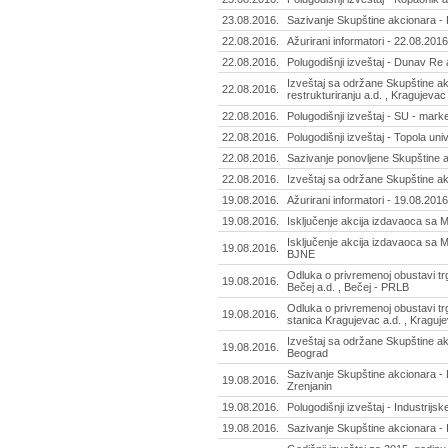
23.08.2016.
Sazivanje Skupštine akcionara - 
22.08.2016.
Ažurirani informatori - 22.08.2016
22.08.2016.
Polugodišnji izveštaj - Dunav Re 
Izveštaj sa održane Skupštine ak
22.08.2016.
restrukturiranju a.d. , Kragujevac
22.08.2016.
Polugodišnji izveštaj - SU - marke
22.08.2016.
Polugodišnji izveštaj - Topola uni
22.08.2016.
Sazivanje ponovljene Skupštine ak
22.08.2016.
Izveštaj sa održane Skupštine akc
19.08.2016.
Ažurirani informatori - 19.08.2016
19.08.2016.
Isključenje akcija izdavaoca sa
Isključenje akcija izdavaoca sa M
19.08.2016.
BJNE
Odluka o privremenoj obustavi tr
19.08.2016.
Bečej a.d. , Bečej - PRLB
Odluka o privremenoj obustavi t
19.08.2016.
stanica Kragujevac a.d. , Kragu
Izveštaj sa održane Skupštine ak
19.08.2016.
Beograd
Sazivanje Skupštine akcionara - 
19.08.2016.
Zrenjanin
19.08.2016.
Polugodišnji izveštaj - Industrijs
19.08.2016.
Sazivanje Skupštine akcionara - 