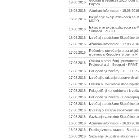
Godišnji izveštaj za 2015. godinu
19.08.2016.
Bajmok
18.08.2016.
Ažurirani informatori - 18.08.2016
Isključenje akcija izdavaoca sa M
18.08.2016.
MDPR
Isključenje akcija izdavaoca sa 
18.08.2016.
Subotica - ZGTH
18.08.2016.
Izveštaj sa održane Skupštine ak
17.08.2016.
Ažurirani informatori - 17.08.2016
Rešenje o povećanju broja uključ
17.08.2016.
izdavaoca Republike Srbije na Pr
Odluka o produženju privremene 
17.08.2016.
Projmetal a.d. , Beograd - PRMT
17.08.2016.
Polugodišnji izveštaj - TE - TO a.
17.08.2016.
Izveštaji o sticanju sopstvenih akc
17.08.2016.
Odluka o utvrđivanju dana isplat
17.08.2016.
Polugodišnji konsolidovani izvešt
17.08.2016.
Polugodišnji izveštaj - Energoproj
17.08.2016.
Izveštaj sa održane Skupštine akc
17.08.2016.
Izveštaj o sticanju sopstvenih akc
17.08.2016.
Sazivanje vanredne Skupštine akc
16.08.2016.
Ažurirani informatori - 16.08.2016
16.08.2016.
Predlog izmena statuta - Bambi a
16.08.2016.
Sazivanje Skupštine akcionara -