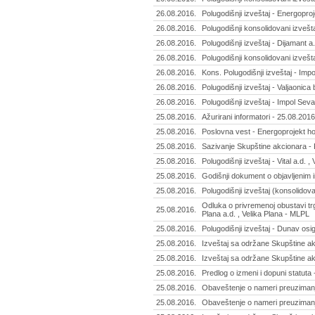
26.08.2016.
Polugodišnji izveštaj - Energoproj
26.08.2016.
Polugodišnji konsolidovani izvešta
26.08.2016.
Polugodišnji izveštaj - Dijamant a.
26.08.2016.
Polugodišnji konsolidovani izvešt
26.08.2016.
Kons. Polugodišnji izveštaj - Impo
26.08.2016.
Polugodišnji izveštaj - Valjaonica
26.08.2016.
Polugodišnji izveštaj - Impol Seva
25.08.2016.
Ažurirani informatori - 25.08.2016
25.08.2016.
Poslovna vest - Energoprojekt ho
25.08.2016.
Sazivanje Skupštine akcionara - 
25.08.2016.
Polugodišnji izveštaj - Vital a.d. ,
25.08.2016.
Godišnji dokument o objavljenim 
25.08.2016.
Polugodišnji izveštaj (konsolidov
Odluka o privremenoj obustavi t
25.08.2016.
Plana a.d. , Velika Plana - MLPL
25.08.2016.
Polugodišnji izveštaj - Dunav osi
25.08.2016.
Izveštaj sa održane Skupštine akc
25.08.2016.
Izveštaj sa održane Skupštine a
25.08.2016.
Predlog o izmeni i dopuni statuta
25.08.2016.
Obaveštenje o nameri preuzimanj
25.08.2016.
Obaveštenje o nameri preuzimanj