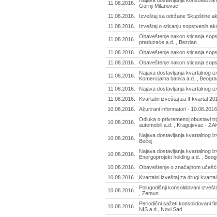
Najava dostavljanja konsolidovano
11.08.2016.
Gornji Milanovac
11.08.2016.
Izveštaj sa održane Skupštine ak
11.08.2016.
Izveštaj o sticanju sopstvenih ak
Obaveštenje nakon sticanja sopst
11.08.2016.
preduzeće a.d. , Bezdan
11.08.2016.
Obaveštenje nakon sticanja sopst
11.08.2016.
Obaveštenje nakon sticanja sopstv
Najava dostavljanja kvartalnog izv
11.08.2016.
Komercijalna banka a.d. , Beogra
11.08.2016.
Najava dostavljanja kvartalnog izv
11.08.2016.
Kvartalni izveštaj za II kvartal 2
10.08.2016.
Ažurirani informatori - 10.08.2016
Odluka o privremenoj obustavi t
10.08.2016.
automobili a.d. , Kragujevac - Z
Najava dostavljanja kvartalnog izv
10.08.2016.
Bečej
Najava dostavljanja kvartalnog izv
10.08.2016.
Energoprojekt holding a.d. , Beo
10.08.2016.
Obaveštenje o značajnom učešću 
10.08.2016.
Kvartalni izveštaj za drugi kvarta
Polugodišnji konsolidovani izvešt
10.08.2016.
, Zemun
Periodični sažeti konsolidovani fi
10.08.2016.
NIS a.d., Novi Sad