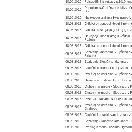
10.08.2016.
Polugodišnji izveštaj za 2016. go
Periodični sažeti finansijski izveš
10.08.2016.
Sad
10.08.2016.
Najava dostavljanja Kvartalnog iz
10.08.2016.
Odluka o raspodeli dobiti ili pokri
10.08.2016.
Odluka o usvajanju godišnjeg izve
Usvajanje finansijskog izveštaja i
10.08.2016.
Požega
10.08.2016.
Odluka o raspodeli dobiti ili pokr
Sazivanje Vanredne Skupštine ak
09.08.2016.
Palanka
09.08.2016.
Sazivanje Skupštine akcionara - 
09.08.2016.
Godišnji dokument o objavljenim 
08.08.2016.
Izveštaj sa održane Skupštine akc
08.08.2016.
Najava dostavljanja kvartalnog iz
08.08.2016.
Ostale informacije - Sloga a.d. , 
08.08.2016.
Ostale informacije - Sloga a.d. , 
08.08.2016.
Izveštaj o sticanju sopstvenih ak
Izveštaj sa održane Skupštine a
08.08.2016.
Orahovo
08.08.2016.
Godišnji konsolidovani izveštaj 
08.08.2016.
Sazivanje Skupštine akcionara - 
08.08.2016.
Predlog izmena i dopuna Ugovora