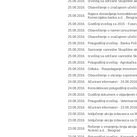
25.08.2016.
Izveštaj sa održane Skupštine akc
25.08.2016.
Obaveštenje o značajnom učešću 
Najava dostavljanja konsolidovan
25.08.2016.
Komercijalna banka a.d. , Beogra
25.08.2016.
Godišnji izveštaj za 2015 - Futur
25.08.2016.
Obaveštenje o nameri preuzimanja
25.08.2016.
Obaveštenje o značajnom učešću 
25.08.2016.
Polugodišnji izveštaj - Banka Poš
25.08.2016.
Sazivanje vanredne Skupštine ak
25.08.2016.
Izveštaj sa održane vanredne Skup
25.08.2016.
Polugodišnji izveštaj - Agrobačka
25.08.2016.
Odluka - Raspolaganje imovinom 
25.08.2016.
Obaveštenje o sticanju sopstvenih
24.08.2016.
Ažurirani informatori - 24.08.2016
24.08.2016.
Konsolidovani polugodišnji izvešta
24.08.2016.
Godišnji dokument o objavljenim i
24.08.2016.
Polugodišnji izveštaj - Veterinars
23.08.2016.
Ažurirani informatori - 23.08.2016
23.08.2016.
Isključenje akcija izdavaoca sa 
23.08.2016.
Isključenje akcija izdavaoca sa
Rešenje o smanjenju broja akcij
23.08.2016.
Activist a.d. , Beograd
23.08.2016.
Polugodišnji izveštaj - Kopaonik 