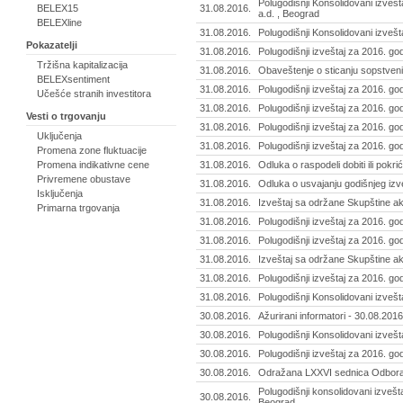
Polugodišnji Konsolidovani izvešta
BELEX15
31.08.2016.
a.d. , Beograd
BELEXline
31.08.2016.
Polugodišnji Konsolidovani izvešt
Pokazatelji
31.08.2016.
Polugodišnji izveštaj za 2016. go
Tržišna kapitalizacija
31.08.2016.
Obaveštenje o sticanju sopstvenih
BELEXsentiment
31.08.2016.
Polugodišnji izveštaj za 2016. god
Učešće stranih investitora
31.08.2016.
Polugodišnji izveštaj za 2016. god
Vesti o trgovanju
31.08.2016.
Polugodišnji izveštaj za 2016. go
Uključenja
31.08.2016.
Polugodišnji izveštaj za 2016. go
Promena zone fluktuacije
Promena indikativne cene
31.08.2016.
Odluka o raspodeli dobiti ili pokr
Privremene obustave
31.08.2016.
Odluka o usvajanju godišnjeg izv
Isključenja
31.08.2016.
Izveštaj sa održane Skupštine a
Primarna trgovanja
31.08.2016.
Polugodišnji izveštaj za 2016. g
31.08.2016.
Polugodišnji izveštaj za 2016. god
31.08.2016.
Izveštaj sa održane Skupštine akc
31.08.2016.
Polugodišnji izveštaj za 2016. godi
31.08.2016.
Polugodišnji Konsolidovani izvešt
30.08.2016.
Ažurirani informatori - 30.08.2016
30.08.2016.
Polugodišnji Konsolidovani izvešt
30.08.2016.
Polugodišnji izveštaj za 2016. go
30.08.2016.
Odražana LXXVI sednica Odbora d
Polugodišnji konsolidovani izvešt
30.08.2016.
Beograd