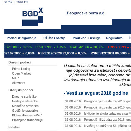
SRPSKI
|
ENGLISH
Podaci iz trgovanja
Tržišta i hartije
Proizvodi i usluge
Regulativa
Č
.000
0,01%
PPVA 2.900
1,75%
TGAS 42.566
10,56%
TRBG 3.293
-2,86%
,2000
0,00%
RSRES12C2028 92,8000
0,00%
RSRES12C2031 80,6000
0,00%
Dnevni podaci
U skladu sa Zakonom o tržištu kapital
Prime Listing
nije odgovorna za istinitost i celo
Open Market
joj dostavi izdavalac, odnosno d
MTP
izvršavanja obaveza izveštavanja k
Aktivnost
aktima
Istorijski podaci
- Vesti za avgust 2016 godine
Dnevne statistike
Nedeljne statistike
31.08.2016.
Polugodišnji izveštaj za 2016. g
Mesečne statistike
31.08.2016.
Polugodišnji izveštaj za 2016. go
Godišnje statistike
31.08.2016.
Isključenje akcija izdavaoca sa 
Blokovi/Primarno/MC
31.08.2016.
Polugodišnji izveštaj za 2016. god
Prijavljene transakcije
31.08.2016.
Izveštaj sa održane Skupštine ak
Indeksi