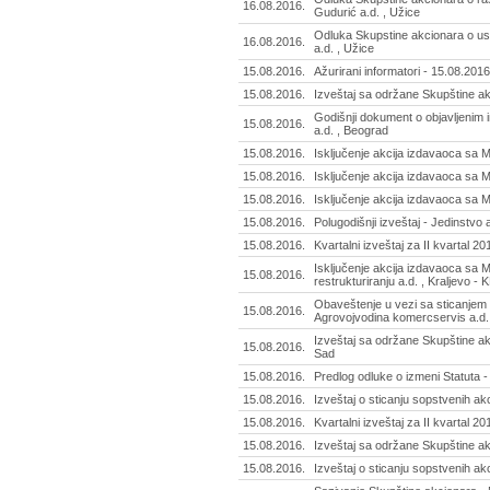
16.08.2016.
Gudurić a.d. , Užice
Odluka Skupstine akcionara o usv
16.08.2016.
a.d. , Užice
15.08.2016.
Ažurirani informatori - 15.08.2016
15.08.2016.
Izveštaj sa održane Skupštine ak
Godišnji dokument o objavljenim 
15.08.2016.
a.d. , Beograd
15.08.2016.
Isključenje akcija izdavaoca sa M
15.08.2016.
Isključenje akcija izdavaoca sa MT
15.08.2016.
Isključenje akcija izdavaoca sa M
15.08.2016.
Polugodišnji izveštaj - Jedinstvo 
15.08.2016.
Kvartalni izveštaj za II kvartal 201
Isključenje akcija izdavaoca sa 
15.08.2016.
restrukturiranju a.d. , Kraljevo -
Obaveštenje u vezi sa sticanjem 
15.08.2016.
Agrovojvodina komercservis a.d.
Izveštaj sa održane Skupštine akc
15.08.2016.
Sad
15.08.2016.
Predlog odluke o izmeni Statuta -
15.08.2016.
Izveštaj o sticanju sopstvenih akc
15.08.2016.
Kvartalni izveštaj za II kvartal 20
15.08.2016.
Izveštaj sa održane Skupštine ak
15.08.2016.
Izveštaj o sticanju sopstvenih akc