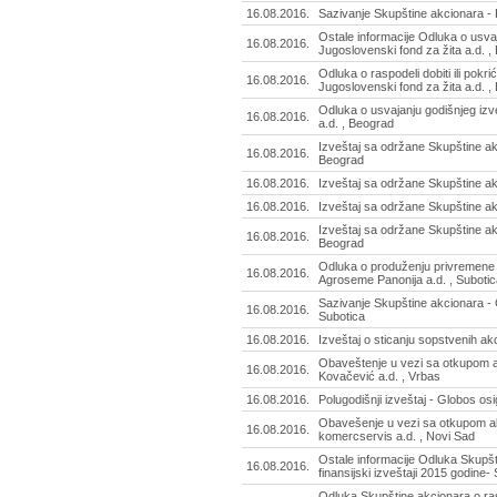
16.08.2016.
Sazivanje Skupštine akcionara - 
Ostale informacije Odluka o usva
16.08.2016.
Jugoslovenski fond za žita a.d. ,
Odluka o raspodeli dobiti ili pokrić
16.08.2016.
Jugoslovenski fond za žita a.d. ,
Odluka o usvajanju godišnjeg izv
16.08.2016.
a.d. , Beograd
Izveštaj sa održane Skupštine akc
16.08.2016.
Beograd
16.08.2016.
Izveštaj sa održane Skupštine ak
16.08.2016.
Izveštaj sa održane Skupštine ak
Izveštaj sa održane Skupštine ak
16.08.2016.
Beograd
Odluka o produženju privremene 
16.08.2016.
Agroseme Panonija a.d. , Suboti
Sazivanje Skupštine akcionara - 
16.08.2016.
Subotica
16.08.2016.
Izveštaj o sticanju sopstvenih akc
Obaveštenje u vezi sa otkupom a
16.08.2016.
Kovačević a.d. , Vrbas
16.08.2016.
Polugodišnji izveštaj - Globos os
Obavešenje u vezi sa otkupom ak
16.08.2016.
komercservis a.d. , Novi Sad
Ostale informacije Odluka Skupšt
16.08.2016.
finansijski izveštaji 2015 godine-
Odluka Skupštine akcionara o raspo