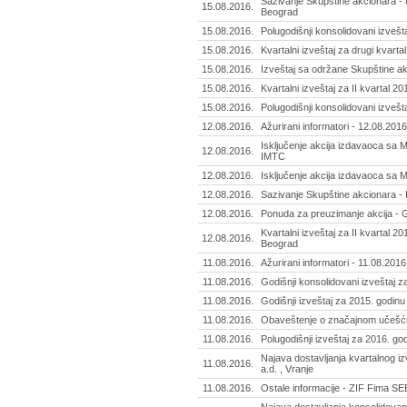
Sazivanje Skupštine akcionara - 
15.08.2016.
Beograd
15.08.2016.
Polugodišnji konsolidovani izvešt
15.08.2016.
Kvartalni izveštaj za drugi kvarta
15.08.2016.
Izveštaj sa održane Skupštine ak
15.08.2016.
Kvartalni izveštaj za II kvartal 2
15.08.2016.
Polugodišnji konsolidovani izvešta
12.08.2016.
Ažurirani informatori - 12.08.2016
Isključenje akcija izdavaoca sa 
12.08.2016.
IMTC
12.08.2016.
Isključenje akcija izdavaoca sa 
12.08.2016.
Sazivanje Skupštine akcionara - I
12.08.2016.
Ponuda za preuzimanje akcija - G
Kvartalni izveštaj za II kvartal 2
12.08.2016.
Beograd
11.08.2016.
Ažurirani informatori - 11.08.2016
11.08.2016.
Godišnji konsolidovani izveštaj za
11.08.2016.
Godišnji izveštaj za 2015. godinu 
11.08.2016.
Obaveštenje o značajnom učešću 
11.08.2016.
Polugodišnji izveštaj za 2016. go
Najava dostavljanja kvartalnog izv
11.08.2016.
a.d. , Vranje
11.08.2016.
Ostale informacije - ZIF Fima SEE