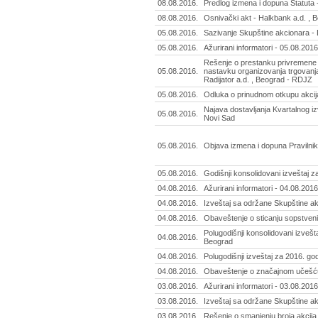
08.08.2016.
Predlog izmena i dopuna Statuta 
08.08.2016.
Osnivački akt - Halkbank a.d. , 
05.08.2016.
Sazivanje Skupštine akcionara - D
05.08.2016.
Ažurirani informatori - 05.08.2016
Rešenje o prestanku privremene 
05.08.2016.
nastavku organizovanja trgovanj
Radijator a.d. , Beograd - RDJZ
05.08.2016.
Odluka o prinudnom otkupu akcija
Najava dostavljanja Kvartalnog izv
05.08.2016.
Novi Sad
05.08.2016.
Objava izmena i dopuna Pravilnika
05.08.2016.
Godišnji konsolidovani izveštaj z
04.08.2016.
Ažurirani informatori - 04.08.2016
04.08.2016.
Izveštaj sa održane Skupštine a
04.08.2016.
Obaveštenje o sticanju sopstvenih
Polugodišnji konsolidovani izveš
04.08.2016.
Beograd
04.08.2016.
Polugodišnji izveštaj za 2016. g
04.08.2016.
Obaveštenje o značajnom učešću -
03.08.2016.
Ažurirani informatori - 03.08.2016
03.08.2016.
Izveštaj sa održane Skupštine akc
03.08.2016.
Rešenje o smanjenju broja akcija 