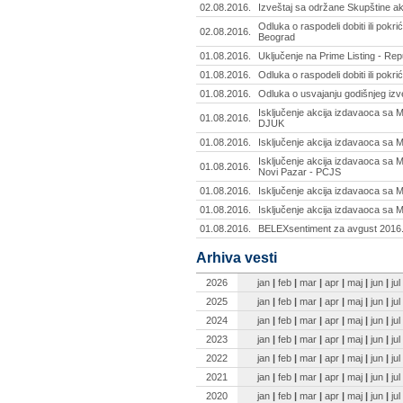
02.08.2016.
Izveštaj sa održane Skupštine ak
Odluka o raspodeli dobiti ili pokr
02.08.2016.
Beograd
01.08.2016.
Uključenje na Prime Listing - Re
01.08.2016.
Odluka o raspodeli dobiti ili pokr
01.08.2016.
Odluka o usvajanju godišnjeg izve
Isključenje akcija izdavaoca sa 
01.08.2016.
DJUK
01.08.2016.
Isključenje akcija izdavaoca sa M
Isključenje akcija izdavaoca sa M
01.08.2016.
Novi Pazar - PCJS
01.08.2016.
Isključenje akcija izdavaoca sa M
01.08.2016.
Isključenje akcija izdavaoca sa 
01.08.2016.
BELEXsentiment za avgust 2016.
Arhiva vesti
2026
jan
|
feb
|
mar
|
apr
|
maj
|
jun
|
jul
2025
jan
|
feb
|
mar
|
apr
|
maj
|
jun
|
jul
2024
jan
|
feb
|
mar
|
apr
|
maj
|
jun
|
jul
2023
jan
|
feb
|
mar
|
apr
|
maj
|
jun
|
jul
2022
jan
|
feb
|
mar
|
apr
|
maj
|
jun
|
jul
2021
jan
|
feb
|
mar
|
apr
|
maj
|
jun
|
jul
2020
jan
|
feb
|
mar
|
apr
|
maj
|
jun
|
jul