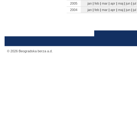
2005
jan
|
feb
|
mar
|
apr
|
maj
|
jun
|
jul
2004
jan
|
feb
|
mar
|
apr
|
maj
|
jun
|
jul
© 2026 Beogradska berza a.d.