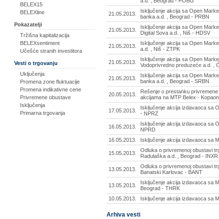
a.d. , Beograd - POBG
BELEX15
Isključenje akcija sa Open Market
BELEXline
21.05.2013.
banka a.d. , Beograd - PRBN
Pokazatelji
Isključenje akcija sa Open Marke
21.05.2013.
Digital Sova a.d. , Niš - HDSV
Tržišna kapitalizacija
Isključenje akcija sa Open Market
BELEXsentiment
21.05.2013.
a.d. , Niš - ZTPK
Učešće stranih investitora
Isključenje akcija sa Open Market
21.05.2013.
Vesti o trgovanju
Vodoprivredno preduzeće a.d. , 
Uključenja
Isključenje akcija sa Open Marke
21.05.2013.
banka a.d. , Beograd - SRBN
Promena zone fluktuacije
Promena indikativne cene
Rešenje o prestanku privremene 
20.05.2013.
akcijama na MTP Belex - Kopaoni
Privremene obustave
Isključenja
Isključenje akcija izdavaoca s
17.05.2013.
Primarna trgovanja
- NPRZ
Isključenje akcija izdavaoca s
16.05.2013.
NPRD
16.05.2013.
Isključenje akcija izdavaoca sa MT
Odluka o privremenoj obustavi t
15.05.2013.
Radulaška a.d. , Beograd - INXR
Odluka o privremenoj obustavi tr
13.05.2013.
Banatski Karlovac - BANT
Isključenje akcija izdavaoca sa M
13.05.2013.
Beograd - THRK
10.05.2013.
Isključenje akcija izdavaoca sa 
Arhiva vesti