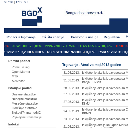
SRPSKI
|
ENGLISH
Podaci iz trgovanja
Tržišta i hartije
Proizvodi i usluge
Regulativa
Č
07%
JESV 9.000
0,01%
PPVA 2.900
1,75%
TGAS 42.566
10,56%
TRBG 3.2
S12C2027 97,2000
0,00%
RSRES12C2028 92,8000
0,00%
RSRES12C2031 80,60
Dnevni podaci
Trgovanje - Vesti za maj 2013 godine
Prime Listing
Open Market
31.05.2013.
Isključenje akcija izdavaoca sa M
MTP
Isključenje akcija izdavaoca sa 
31.05.2013.
Aktivnost
Banja - CZVB
28.05.2013.
Isključenje akcija izdavaoca sa M
Istorijski podaci
27.05.2013.
Isključenje akcija izdavaoca sa 
Dnevne statistike
Nedeljne statistike
Isključenje akcija izdavaoca sa 
27.05.2013.
IGMJ
Mesečne statistike
Godišnje statistike
Isključenje akcija izdavaoca sa
24.05.2013.
Blokovi/Primarno/MC
BBMN
Prijavljene transakcije
24.05.2013.
Isključenje akcija izdavaoca sa
Indeksi
Isključenje akcija sa Open Marke
21.05.2013.