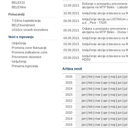
BELEX15
Rešenje o prestanku privremene 
13.09.2013.
akcijama na MTP Belex - Labudo
BELEXline
10.09.2013.
Isključenje akcija izdavaoca sa M
Pokazatelji
Isključenje akcija sa LISTINGA 
Tržišna kapitalizacija
06.09.2013.
a.d. , Pirot - TIGR
BELEXsentiment
Odluka o prestanku privremene o
Učešće stranih investitora
05.09.2013.
akcijama na MTP Belex - Dunav 
Vesti o trgovanju
04.09.2013.
Isključenje akcija izdavaoca sa M
Uključenja
03.09.2013.
Isključenje akcija izdavaoca sa 
Promena zone fluktuacije
03.09.2013.
Isključenje akcija izdavaoca sa 
Promena indikativne cene
Isključenje akcija izdavaoca sa M
Privremene obustave
03.09.2013.
HDSV
Isključenja
Primarna trgovanja
Arhiva vesti
2026
jan
|
feb
|
mar
|
apr
|
maj
|
jun
|
jul
2025
jan
|
feb
|
mar
|
apr
|
maj
|
jun
|
jul
2024
jan
|
feb
|
mar
|
apr
|
maj
|
jun
|
jul
2023
jan
|
feb
|
mar
|
apr
|
maj
|
jun
|
jul
2022
jan
|
feb
|
mar
|
apr
|
maj
|
jun
|
jul
2021
jan
|
feb
|
mar
|
apr
|
maj
|
jun
|
jul
2020
jan
|
feb
|
mar
|
apr
|
maj
|
jun
|
jul
2019
jan
|
feb
|
mar
|
apr
|
maj
|
jun
|
jul
2018
jan
|
feb
|
mar
|
apr
|
maj
|
jun
|
jul