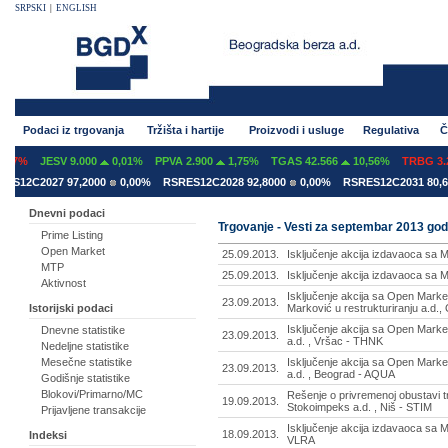
SRPSKI
|
ENGLISH
Podaci iz trgovanja
Tržišta i hartije
Proizvodi i usluge
Regulativa
Č
07%
JESV 9.000
0,01%
PPVA 2.900
1,75%
TGAS 42.566
10,56%
TRBG 3.29
S12C2027 97,2000
0,00%
RSRES12C2028 92,8000
0,00%
RSRES12C2031 80,60
Dnevni podaci
Trgovanje - Vesti za septembar 2013 god
Prime Listing
Open Market
25.09.2013.
Isključenje akcija izdavaoca sa 
MTP
25.09.2013.
Isključenje akcija izdavaoca sa 
Aktivnost
Isključenje akcija sa Open Marke
23.09.2013.
Marković u restrukturiranju a.d
Istorijski podaci
Isključenje akcija sa Open Market
Dnevne statistike
23.09.2013.
a.d. , Vršac - THNK
Nedeljne statistike
Isključenje akcija sa Open Marke
Mesečne statistike
23.09.2013.
a.d. , Beograd - AQUA
Godišnje statistike
Blokovi/Primarno/MC
Rešenje o privremenoj obustavi 
19.09.2013.
Stokoimpeks a.d. , Niš - STIM
Prijavljene transakcije
Isključenje akcija izdavaoca sa M
18.09.2013.
Indeksi
VLRA