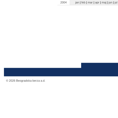
2004
jan
|
feb
|
mar
|
apr
|
maj
|
jun
|
jul
© 2026 Beogradska berza a.d.