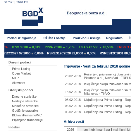
SRPSKI
|
ENGLISH
Podaci iz trgovanja
Tržišta i hartije
Proizvodi i usluge
Regulativa
Č
07%
JESV 9.000
0,01%
PPVA 2.900
1,75%
TGAS 42.566
10,56%
TRBG 3.29
S12C2027 97,2000
0,00%
RSRES12C2028 92,8000
0,00%
RSRES12C2031 80,60
Dnevni podaci
Trgovanje - Vesti za februar 2018 godine
Prime Listing
Open Market
Rešenje o privremenoj obustavi 
28.02.2018.
Plasman a.d. , Novi Sad - FRPLS
MTP
Aktivnost
23.02.2018.
Isključenje akcija izdavaoca sa
Isključenje akcija izdavaoca sa
Istorijski podaci
13.02.2018.
Milanovac - TKVO
Dnevne statistike
08.02.2018.
Uključenje na Prime Listing - Re
Nedeljne statistike
06.02.2018.
Uključenje na Prime Listing - Re
Mesečne statistike
Godišnje statistike
05.02.2018.
Uključenje na Prime Listing - Re
Blokovi/Primarno/MC
Prijavljene transakcije
Arhiva vesti
Indeksi
2026
jan
|
feb
|
mar
|
apr
|
maj
|
jun
|
jul