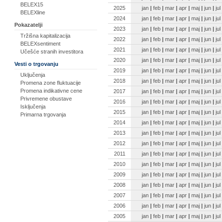
BELEX15
2025
jan
|
feb
|
mar
|
apr
|
maj
|
jun
|
jul
BELEXline
2024
jan
|
feb
|
mar
|
apr
|
maj
|
jun
|
jul
Pokazatelji
2023
jan
|
feb
|
mar
|
apr
|
maj
|
jun
|
jul
Tržišna kapitalizacija
2022
jan
|
feb
|
mar
|
apr
|
maj
|
jun
|
jul
BELEXsentiment
2021
jan
|
feb
|
mar
|
apr
|
maj
|
jun
|
jul
Učešće stranih investitora
2020
jan
|
feb
|
mar
|
apr
|
maj
|
jun
|
jul
Vesti o trgovanju
2019
jan
|
feb
|
mar
|
apr
|
maj
|
jun
|
jul
Uključenja
2018
jan
|
feb
|
mar
|
apr
|
maj
|
jun
|
jul
Promena zone fluktuacije
Promena indikativne cene
2017
jan
|
feb
|
mar
|
apr
|
maj
|
jun
|
jul
Privremene obustave
2016
jan
|
feb
|
mar
|
apr
|
maj
|
jun
|
jul
Isključenja
2015
jan
|
feb
|
mar
|
apr
|
maj
|
jun
|
jul
Primarna trgovanja
2014
jan
|
feb
|
mar
|
apr
|
maj
|
jun
|
jul
2013
jan
|
feb
|
mar
|
apr
|
maj
|
jun
|
jul
2012
jan
|
feb
|
mar
|
apr
|
maj
|
jun
|
jul
2011
jan
|
feb
|
mar
|
apr
|
maj
|
jun
|
jul
2010
jan
|
feb
|
mar
|
apr
|
maj
|
jun
|
jul
2009
jan
|
feb
|
mar
|
apr
|
maj
|
jun
|
jul
2008
jan
|
feb
|
mar
|
apr
|
maj
|
jun
|
jul
2007
jan
|
feb
|
mar
|
apr
|
maj
|
jun
|
jul
2006
jan
|
feb
|
mar
|
apr
|
maj
|
jun
|
jul
2005
jan
|
feb
|
mar
|
apr
|
maj
|
jun
|
jul