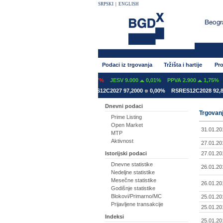
SRPSKI
|
ENGLISH
Podaci iz trgovanja
Tržišta i hartije
Pro
 600
0,00%
GFOM 1.399
-0,07%
JESV 9.000
0,01%
PPVA 2.900
1,75%
TG
2A2031 78,5000
0,00%
RSRES12C2027 97,2000
0,00%
RSRES12C2028 92,8000
Dnevni podaci
Trgovanj
Prime Listing
Open Market
31.01.20
MTP
Aktivnost
27.01.20
27.01.20
Istorijski podaci
Dnevne statistike
26.01.20
Nedeljne statistike
Mesečne statistike
26.01.20
Godišnje statistike
Blokovi/Primarno/MC
25.01.20
Prijavljene transakcije
25.01.20
Indeksi
25.01.20