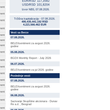
EUR/RSD
117,3582
USD/RSD
101,8204
ment
Izvor NBS, 07.08.2026.
ment
Tržišna kapitalizacija - 07.08.2026.
ment
495.435.441.192 RSD
4.221.566.462 EUR
ment
Vesti sa Berze
ment
07.08.2026.
ment
BELEXsentiment za avgust 2026.
ment
godine
ment
05.08.2026.
BGDX Monthly Report - July 2026
ment
06.07.2026.
ment
BELEXsentiment za jul 2026. godine
ment
Poslednje vesti
ment
07.08.2026.
ment
BELEXsentiment za avgust 2026.
godine
ment
06.08.2026.
ment
Sazivanje Skupštine akcionara - Dunav
Re a.d. , Beograd
ment