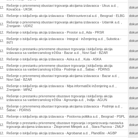
Rešenje o privremenoj obustavi trgovanja akcijama izdavaoca - Ukus a.d. ,
12.
doku
Kovačica - UKSK
12.
Rešenje o isključenju akcija izdavaoca - Elektrouniverzal a.d. , Beograd - ELBG
doku
Rešenje o privremenoj obustavi trgovanja akcijama izdavaoca - Udarnik a.d. ,
12.
doku
Zrenjanin - UDRZ
12.
Rešenje o isključenju akcija izdavaoca - Prostor a.d., Ada - PRSR
doku
Rešenje o isključenju akcija izdavaoca - Integral - inženjering a.d. , Subotica -
12.
doku
INTI
Rešenje o prestanku privremene obustave trgovanja i isključenju akcija
12.
doku
izdavaoca sa vanberzanskog tržišta - Bazar a.d. , Novi Sad - BZAR
12.
Rešenje o isključenju akcija izdavaoca - Aska a.d. , Kula - ASKA
doku
Rešenje o prestanku privremene obustave trgovanja i isključenju akcija
12.
doku
izdavaoca sa vanberzanskog tržišta - Podrinje a.d. , Šabac - PDRNS
Rešenje o privremenoj obustavi trgovanja akcijama izdavaoca - Bazar a.d. ,
12.
doku
Novi Sad - BZAR
Rešenje o isključenju akcija izdavaoca - Mpa informatički inženjering a.d. ,
12.
doku
Zrenjanin - MPAZ
Rešenje o prestanku privremene obustave trgovanja i isključenju akcija
12.
doku
izdavaoca sa vanberzanskog tržišta - Agrounija a.d. , Inđija - AGUN
Rešenje o privremenoj obustavi trgovanja akcijama izdavaoca - Podrinje a.d. ,
12.
doku
Šabac - PDRNS
12.
Rešenje o isključenju akcija izdavaoca - Poslovna politika a.d. , Beograd - PSPL
doku
Rešenje o prestanku privremene obustave trgovanja i organizovanju nastavka
12.
doku
trgovanja akcijama izdavaoca - Žitopromet Mlinpek a.d. , Stara Pazova - ZMLP
12.
Rešenje o isključenju akcija izdavaoca - Agrobanat a.d. , Plandište - AGBP
doku