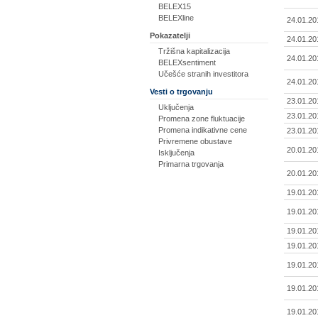
BELEX15
BELEXline
24.01.20
Pokazatelji
24.01.20
Tržišna kapitalizacija
24.01.20
BELEXsentiment
Učešće stranih investitora
24.01.20
Vesti o trgovanju
23.01.20
Uključenja
23.01.20
Promena zone fluktuacije
Promena indikativne cene
23.01.20
Privremene obustave
20.01.20
Isključenja
Primarna trgovanja
20.01.20
19.01.20
19.01.20
19.01.20
19.01.20
19.01.20
19.01.20
19.01.20