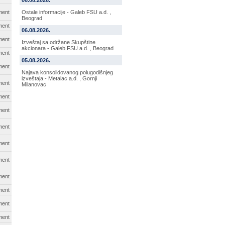
06.08.2026.
ment
Ostale informacije - Galeb FSU a.d. ,
Beograd
ment
06.08.2026.
ment
Izveštaj sa održane Skupštine
akcionara - Galeb FSU a.d. , Beograd
ment
05.08.2026.
ment
Najava konsolidovanog polugodišnjeg
izveštaja - Metalac a.d. , Gornji
ment
Milanovac
ment
ment
ment
ment
ment
ment
ment
ment
ment