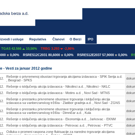
izvodi i usluge
Regulativa
Članovi
O Berzi
IPO
AS 42.566
10,56%
TRBG 3.293
-2,86%
0,00%
RSRES12C2031 80,6000
0,00%
RSRES12E2037 57,9000
0,00%
RSRES
e - Vesti za januar 2012 godine
Rešenje o privremenoj obustavi trgovanja akcijama izdavaoca - SPIK Serija a.d.
12.
doku
, Beograd - SPKS
12.
Rešenje o isključenju akcija izdavaoca - Nikolinci a.d. , Nikolinci - NKLC
doku
12.
Rešenje o isključenju akcija izdavaoca - Motins a.d. , Novi Sad - MTNS
doku
Rešenje o prestanku privremene obustave trgovanja i isključenju akcija
12.
doku
izdavaoca sa vanberzanskog tržišta - Zlatibor gradnja a.d. , Novi Sad - ZGNS
Rešenje o prestanku privremene obustave trgovanja i isključenju akcija
12.
doku
izdavaoca sa vanberzanskog tržišta - Dimničar a.d. , Kula
12.
Rešenje o isključenju akcija izdavaoca - Ekonomija a.d. , Jarkovac - EKNM
doku
12.
Rešenje o isključenju akcija izdavaoca - Petrovac a.d. , Petrovac - PTVC
doku
Odluka o promeni raspona zone fluktuacije za naredno trgovanje akcijama
12.
doku