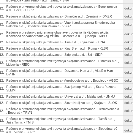
izdavaoca - Sani remont a.d. , Šabac - SNRT
Rešenje o privremenoj obustavi trgovanja akcijama izdavaoca - Bečej prevoz
12.
doku
a.d. , Bečej - BECP
12.
Rešenje o isključenju akcija izdavaoca - Dimničar a.d. , Zrenjanin - DMZR
doku
Rešenje o isključenju akcija izdavaoca - Veterinarska stanica Smederevska
12.
doku
Palanka a.d. , Smederevska Palanka - VSSP
Rešenje o prestanku privremene obustave trgovanja i isključenju akcija
12.
doku
izdavaoca sa vanberzanskog tržišta - Riboteks a.d. , Ljubovija - RIBO
12.
Rešenje o isključenju akcija izdavaoca - Tina a.d. , Knjaževac - TINA
doku
12.
Rešenje o isključenju akcija izdavaoca - Kluz Srem a.d. , Ruma - KLSR
doku
12.
Rešenje o isključenju akcija izdavaoca - Šidprojekt a.d. , Šid - SIDP
doku
Rešenje o privremenoj obustavi trgovanja akcijama izdavaoca - Riboteks a.d. ,
12.
doku
Ljubovija - RIBO
Rešenje o isključenju akcija izdavaoca - Duvanska Han a.d. , Vladičin Han -
12.
doku
DVHN
12.
Rešenje o isključenju akcija izdavaoca - Agrobogojevo a.d. , Bogojevo - AGBO
doku
Rešenje o isključenju akcija izdavaoca - Slavijakoop MM a.d. , Stara Pazova -
12.
doku
SLMM
12.
Rešenje o isključenju akcija izdavaoca - Univerzal a.d. , Majdanpek - UNMJ
doku
12.
Rešenje o isključenju akcija izdavaoca - Slovo Kraljevo a.d. , Kraljevo - SLOK
doku
Rešenje o privremenoj obustavi trgovanja akcijama izdavaoca - Termovent a.d.
12.
doku
, Beograd - TRVN
Rešenje o privremenoj obustavi trgovanja akcijama izdavaoca - Tamiš a.d. ,
12.
doku
Jaša Tomić - TMIS
Rešenje o privremenoj obustavi trgovanja akcijama izdavaoca - Slobodna reč
12.
doku
a.d. , Vranje - SLRC