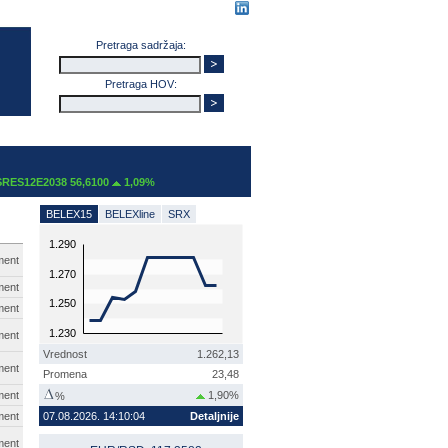
Pretraga sadržaja:
Pretraga HOV:
12E2038 56,6100
1,09%
BELEX15
BELEXline
SRX
1.290
ment
1.270
ment
1.250
ment
1.230
ment
Vrednost
1.262,13
ment
Promena
23,48
ment
1,90%
%
ment
07.08.2026. 14:10:04
Detaljnije
ment