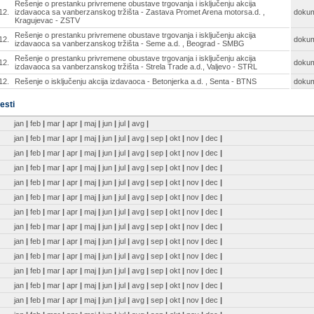
Rešenje o prestanku privremene obustave trgovanja i isključenju akcija
12.
izdavaoca sa vanberzanskog tržišta - Zastava Promet Arena motorsa.d. ,
doku
Kragujevac - ZSTV
Rešenje o prestanku privremene obustave trgovanja i isključenju akcija
12.
doku
izdavaoca sa vanberzanskog tržišta - Seme a.d. , Beograd - SMBG
Rešenje o prestanku privremene obustave trgovanja i isključenju akcija
12.
doku
izdavaoca sa vanberzanskog tržišta - Strela Trade a.d., Valjevo - STRL
12.
Rešenje o isključenju akcija izdavaoca - Betonjerka a.d. , Senta - BTNS
doku
esti
jan
|
feb
|
mar
|
apr
|
maj
|
jun
|
jul
|
avg
|
jan
|
feb
|
mar
|
apr
|
maj
|
jun
|
jul
|
avg
|
sep
|
okt
|
nov
|
dec
|
jan
|
feb
|
mar
|
apr
|
maj
|
jun
|
jul
|
avg
|
sep
|
okt
|
nov
|
dec
|
jan
|
feb
|
mar
|
apr
|
maj
|
jun
|
jul
|
avg
|
sep
|
okt
|
nov
|
dec
|
jan
|
feb
|
mar
|
apr
|
maj
|
jun
|
jul
|
avg
|
sep
|
okt
|
nov
|
dec
|
jan
|
feb
|
mar
|
apr
|
maj
|
jun
|
jul
|
avg
|
sep
|
okt
|
nov
|
dec
|
jan
|
feb
|
mar
|
apr
|
maj
|
jun
|
jul
|
avg
|
sep
|
okt
|
nov
|
dec
|
jan
|
feb
|
mar
|
apr
|
maj
|
jun
|
jul
|
avg
|
sep
|
okt
|
nov
|
dec
|
jan
|
feb
|
mar
|
apr
|
maj
|
jun
|
jul
|
avg
|
sep
|
okt
|
nov
|
dec
|
jan
|
feb
|
mar
|
apr
|
maj
|
jun
|
jul
|
avg
|
sep
|
okt
|
nov
|
dec
|
jan
|
feb
|
mar
|
apr
|
maj
|
jun
|
jul
|
avg
|
sep
|
okt
|
nov
|
dec
|
jan
|
feb
|
mar
|
apr
|
maj
|
jun
|
jul
|
avg
|
sep
|
okt
|
nov
|
dec
|
jan
|
feb
|
mar
|
apr
|
maj
|
jun
|
jul
|
avg
|
sep
|
okt
|
nov
|
dec
|