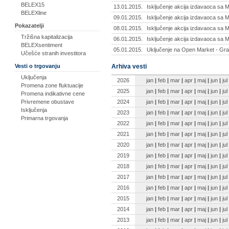
BELEX15
13.01.2015.
Isključenje akcija izdavaoca sa 
BELEXline
09.01.2015.
Isključenje akcija izdavaoca sa 
Pokazatelji
08.01.2015.
Isključenje akcija izdavaoca sa 
Tržišna kapitalizacija
06.01.2015.
Isključenje akcija izdavaoca sa M
BELEXsentiment
05.01.2015.
Uključenje na Open Market - Gr
Učešće stranih investitora
Arhiva vesti
Vesti o trgovanju
Uključenja
2026
jan
|
feb
|
mar
|
apr
|
maj
|
jun
|
jul
Promena zone fluktuacije
2025
jan
|
feb
|
mar
|
apr
|
maj
|
jun
|
jul
Promena indikativne cene
2024
jan
|
feb
|
mar
|
apr
|
maj
|
jun
|
jul
Privremene obustave
Isključenja
2023
jan
|
feb
|
mar
|
apr
|
maj
|
jun
|
jul
Primarna trgovanja
2022
jan
|
feb
|
mar
|
apr
|
maj
|
jun
|
jul
2021
jan
|
feb
|
mar
|
apr
|
maj
|
jun
|
jul
2020
jan
|
feb
|
mar
|
apr
|
maj
|
jun
|
jul
2019
jan
|
feb
|
mar
|
apr
|
maj
|
jun
|
jul
2018
jan
|
feb
|
mar
|
apr
|
maj
|
jun
|
jul
2017
jan
|
feb
|
mar
|
apr
|
maj
|
jun
|
jul
2016
jan
|
feb
|
mar
|
apr
|
maj
|
jun
|
jul
2015
jan
|
feb
|
mar
|
apr
|
maj
|
jun
|
jul
2014
jan
|
feb
|
mar
|
apr
|
maj
|
jun
|
jul
2013
jan
|
feb
|
mar
|
apr
|
maj
|
jun
|
jul