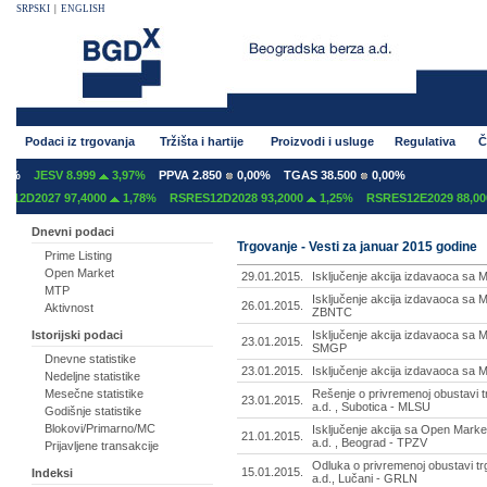
SRPSKI
|
ENGLISH
Podaci iz trgovanja
Tržišta i hartije
Proizvodi i usluge
Regulativa
Č
%
JESV 8.999
3,97%
PPVA 2.850
0,00%
TGAS 38.500
0,00%
2D2027 97,4000
1,78%
RSRES12D2028 93,2000
1,25%
RSRES12E2029 88,0000
Dnevni podaci
Trgovanje - Vesti za januar 2015 godine
Prime Listing
Open Market
29.01.2015.
Isključenje akcija izdavaoca sa 
MTP
Isključenje akcija izdavaoca sa 
26.01.2015.
Aktivnost
ZBNTC
Isključenje akcija izdavaoca sa 
Istorijski podaci
23.01.2015.
SMGP
Dnevne statistike
23.01.2015.
Isključenje akcija izdavaoca sa 
Nedeljne statistike
Rešenje o privremenoj obustavi 
Mesečne statistike
23.01.2015.
a.d. , Subotica - MLSU
Godišnje statistike
Blokovi/Primarno/MC
Isključenje akcija sa Open Marke
21.01.2015.
a.d. , Beograd - TPZV
Prijavljene transakcije
Odluka o privremenoj obustavi t
15.01.2015.
Indeksi
a.d., Lučani - GRLN