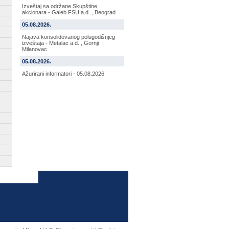
Izveštaj sa održane Skupštine
akcionara - Galeb FSU a.d. , Beograd
05.08.2026.
Najava konsolidovanog polugodišnjeg
izveštaja - Metalac a.d. , Gornji
Milanovac
05.08.2026.
Ažurirani informatori - 05.08.2026