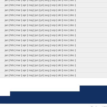
jan
|
feb
|
mar
|
apr
|
maj
|
jun
|
jul
|
avg
|
sep
|
okt
|
nov
|
dec
|
jan
|
feb
|
mar
|
apr
|
maj
|
jun
|
jul
|
avg
|
sep
|
okt
|
nov
|
dec
|
jan
|
feb
|
mar
|
apr
|
maj
|
jun
|
jul
|
avg
|
sep
|
okt
|
nov
|
dec
|
jan
|
feb
|
mar
|
apr
|
maj
|
jun
|
jul
|
avg
|
sep
|
okt
|
nov
|
dec
|
jan
|
feb
|
mar
|
apr
|
maj
|
jun
|
jul
|
avg
|
sep
|
okt
|
nov
|
dec
|
jan
|
feb
|
mar
|
apr
|
maj
|
jun
|
jul
|
avg
|
sep
|
okt
|
nov
|
dec
|
jan
|
feb
|
mar
|
apr
|
maj
|
jun
|
jul
|
avg
|
sep
|
okt
|
nov
|
dec
|
jan
|
feb
|
mar
|
apr
|
maj
|
jun
|
jul
|
avg
|
sep
|
okt
|
nov
|
dec
|
jan
|
feb
|
mar
|
apr
|
maj
|
jun
|
jul
|
avg
|
sep
|
okt
|
nov
|
dec
|
jan
|
feb
|
mar
|
apr
|
maj
|
jun
|
jul
|
avg
|
sep
|
okt
|
nov
|
dec
|
jan
|
feb
|
mar
|
apr
|
maj
|
jun
|
jul
|
avg
|
sep
|
okt
|
nov
|
dec
|
jan
|
feb
|
mar
|
apr
|
maj
|
jun
|
jul
|
avg
|
sep
|
okt
|
nov
|
dec
|
jan
|
feb
|
mar
|
apr
|
maj
|
jun
|
jul
|
avg
|
sep
|
okt
|
nov
|
dec
|
jan
|
feb
|
mar
|
apr
|
maj
|
jun
|
jul
|
avg
|
sep
|
okt
|
nov
|
dec
|
jan
|
feb
|
mar
|
apr
|
maj
|
jun
|
jul
|
avg
|
sep
|
okt
|
nov
|
dec
|