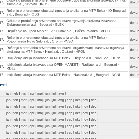
Odluka o produženju privremene obustave trgovanja akcijama izdavaoca - Inos
17.
doku
sinma a.d. , Sevojno - INOS
Rešenje o privremenoj obustavi trgovanja akcijama na MTP Belex - IO Beograd
17.
doku
a.d. , Beograd - IOBG
Odluka o produženju privremene obustave trgovanja akcijama izdavaoca -
17.
doku
Elektroporcelan a.d. , Beograd - ELEK
17.
Uključenje na Open Market - VP Dunav a.d. , Bačka Palanka - VPDU
doku
Rešenje o privremenoj obustavi trgovanja akcijama na MTP Belex -
17.
doku
Poljoprivreda Novo Selo a.d. , Orom - PNSO
Rešenje o prestanku privremene obustave i organizovanju nastavka trgovanja
17.
doku
akcijama na MTP Belex - Hipol a.d. , Odžaci - HPOL
17.
Isključenje akcija izdavaoca sa MTP Belex - Higijena a.d. , Novi Sad - HGNS
doku
Isključenje akcija izdavaoca sa OPEN MARKET - Radijator a.d. , Beograd -
17.
doku
RDJZ
17.
Isključenje akcija izdavaoca sa MTP Belex - Nacional a.d. , Beograd - NCNL
doku
esti
jan
|
feb
|
mar
|
apr
|
maj
|
jun
|
jul
|
avg
|
jan
|
feb
|
mar
|
apr
|
maj
|
jun
|
jul
|
avg
|
sep
|
okt
|
nov
|
dec
|
jan
|
feb
|
mar
|
apr
|
maj
|
jun
|
jul
|
avg
|
sep
|
okt
|
nov
|
dec
|
jan
|
feb
|
mar
|
apr
|
maj
|
jun
|
jul
|
avg
|
sep
|
okt
|
nov
|
dec
|
jan
|
feb
|
mar
|
apr
|
maj
|
jun
|
jul
|
avg
|
sep
|
okt
|
nov
|
dec
|
jan
|
feb
|
mar
|
apr
|
maj
|
jun
|
jul
|
avg
|
sep
|
okt
|
nov
|
dec
|
jan
|
feb
|
mar
|
apr
|
maj
|
jun
|
jul
|
avg
|
sep
|
okt
|
nov
|
dec
|
jan
|
feb
|
mar
|
apr
|
maj
|
jun
|
jul
|
avg
|
sep
|
okt
|
nov
|
dec
|