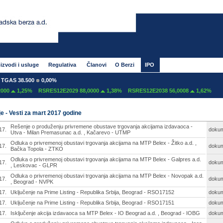
izvodi i usluge
Regulativa
Članovi
O Berzi
IPO
GAS 38.500
0,00%
00
1,25%
RSRES12E2029 88,0000
1,38%
RSRES12E2038 56,0008
1,62%
e - Vesti za mart 2017 godine
Rešenje o produženju privremene obustave trgovanja akcijama izdavaoca -
17.
doku
Utva - Milan Premasunac a.d. , Kačarevo - UTMP
Odluka o privremenoj obustavi trgovanja akcijama na MTP Belex - Žitko a.d. ,
17.
doku
Bačka Topola - ZTKO
Odluka o privremenoj obustavi trgovanja akcijama na MTP Belex - Galpres a.d.
17.
doku
, Leskovac - GLPR
Odluka o privremenoj obustavi trgovanja akcijama na MTP Belex - Novopak a.d.
17.
doku
, Beograd - NVPK
17.
Uključenje na Prime Listing - Republika Srbija, Beograd - RSO17152
doku
17.
Uključenje na Prime Listing - Republika Srbija, Beograd - RSO17151
doku
17.
Isključenje akcija izdavaoca sa MTP Belex - IO Beograd a.d. , Beograd - IOBG
doku