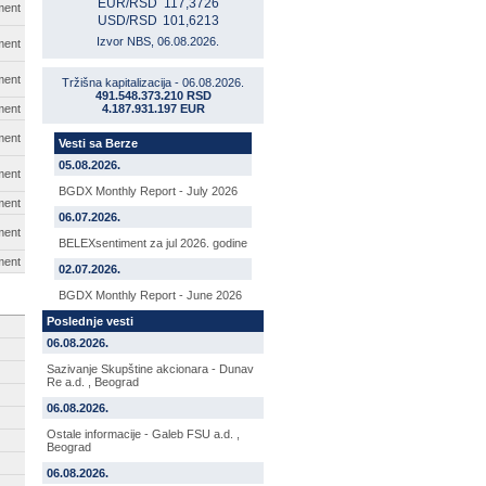
EUR/RSD
117,3726
ment
USD/RSD
101,6213
Izvor NBS, 06.08.2026.
ment
ment
Tržišna kapitalizacija - 06.08.2026.
491.548.373.210 RSD
ment
4.187.931.197 EUR
ment
Vesti sa Berze
05.08.2026.
ment
BGDX Monthly Report - July 2026
ment
06.07.2026.
ment
BELEXsentiment za jul 2026. godine
ment
02.07.2026.
BGDX Monthly Report - June 2026
Poslednje vesti
06.08.2026.
Sazivanje Skupštine akcionara - Dunav
Re a.d. , Beograd
06.08.2026.
Ostale informacije - Galeb FSU a.d. ,
Beograd
06.08.2026.