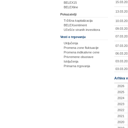
15.03.20
BELEX15
BELEXline
13.03.20
Pokazatelji
Tržišna kapitalizacija
10.03.20
BELEXsentiment
09.03.20
Učešće stranih investitora
07.03.20
Vesti o trgovanju
Uključenja
07.03.20
Promena zone fluktuacije
Promena indikativne cene
06.03.20
Privremene obustave
03.03.20
Isključenja
Primarna trgovanja
03.03.20
Arhiva v
2026
2025
2024
2023
2022
2021
2020
2019