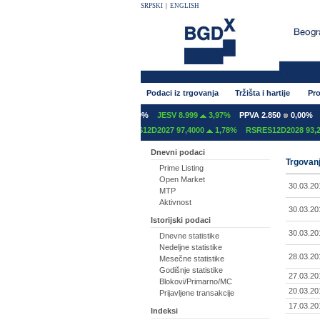
SRPSKI
|
ENGLISH
Podaci iz trgovanja
Tržišta i hartije
Pro
NT 600
0,00%
GFOM 1.400
0,00%
JESV 8.999
3,97%
PPVA 2.850
0,00%
T
S12C2027 97,2000
0,00%
RSRES12D2027 97,4000
1,78%
RSRES12D2028 93,20
Dnevni podaci
Trgovanj
Prime Listing
Open Market
30.03.20
MTP
Aktivnost
30.03.20
Istorijski podaci
30.03.20
Dnevne statistike
Nedeljne statistike
28.03.20
Mesečne statistike
Godišnje statistike
27.03.20
Blokovi/Primarno/MC
20.03.20
Prijavljene transakcije
17.03.20
Indeksi