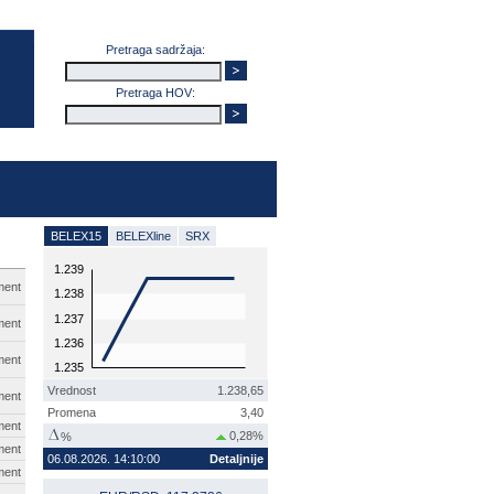
Pretraga sadržaja:
Pretraga HOV:
BELEX15
BELEXline
SRX
1.239
ment
1.238
1.237
ment
1.236
ment
1.235
Vrednost
1.238,65
ment
Promena
3,40
ment
0,28%
%
ment
06.08.2026. 14:10:00
Detaljnije
ment