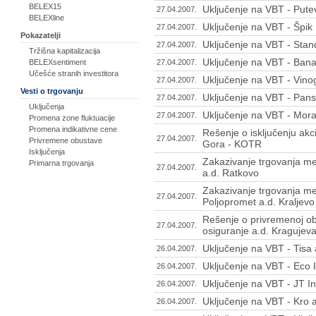
BELEX15
Uključenje na VBT - Pute
27.04.2007.
BELEXline
Uključenje na VBT - Špik
27.04.2007.
Pokazatelji
Uključenje na VBT - Stan
27.04.2007.
Tržišna kapitalizacija
Uključenje na VBT - Banat
27.04.2007.
BELEXsentiment
Učešće stranih investitora
Uključenje na VBT - Vino
27.04.2007.
Vesti o trgovanju
Uključenje na VBT - Pans
27.04.2007.
Uključenja
Uključenje na VBT - Mo
27.04.2007.
Promena zone fluktuacije
Promena indikativne cene
Rešenje o isključenju ak
27.04.2007.
Privremene obustave
Gora - KOTR
Isključenja
Zakazivanje trgovanja m
Primarna trgovanja
27.04.2007.
a.d. Ratkovo
Zakazivanje trgovanja m
27.04.2007.
Poljopromet a.d. Kraljevo
Rešenje o privremenoj ob
27.04.2007.
osiguranje a.d. Kraguje
Uključenje na VBT - Tisa
26.04.2007.
Uključenje na VBT - Eco 
26.04.2007.
Uključenje na VBT - JT In
26.04.2007.
Uključenje na VBT - Kro
26.04.2007.