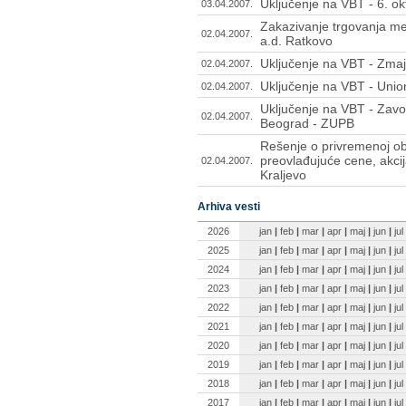
Uključenje na VBT - 6. o
03.04.2007.
Zakazivanje trgovanja m
02.04.2007.
a.d. Ratkovo
Uključenje na VBT - Zma
02.04.2007.
Uključenje na VBT - Unio
02.04.2007.
Uključenje na VBT - Zavo
02.04.2007.
Beograd - ZUPB
Rešenje o privremenoj o
preovlađujuće cene, akci
02.04.2007.
Kraljevo
Arhiva vesti
2026
jan
|
feb
|
mar
|
apr
|
maj
|
jun
|
jul
2025
jan
|
feb
|
mar
|
apr
|
maj
|
jun
|
jul
2024
jan
|
feb
|
mar
|
apr
|
maj
|
jun
|
jul
2023
jan
|
feb
|
mar
|
apr
|
maj
|
jun
|
jul
2022
jan
|
feb
|
mar
|
apr
|
maj
|
jun
|
jul
2021
jan
|
feb
|
mar
|
apr
|
maj
|
jun
|
jul
2020
jan
|
feb
|
mar
|
apr
|
maj
|
jun
|
jul
2019
jan
|
feb
|
mar
|
apr
|
maj
|
jun
|
jul
2018
jan
|
feb
|
mar
|
apr
|
maj
|
jun
|
jul
2017
jan
|
feb
|
mar
|
apr
|
maj
|
jun
|
jul