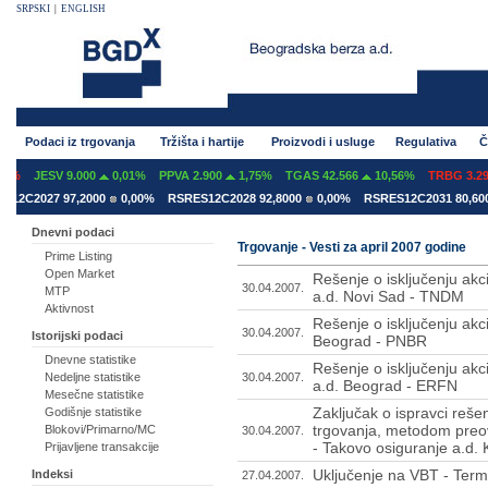
SRPSKI
|
ENGLISH
Podaci iz trgovanja
Tržišta i hartije
Proizvodi i usluge
Regulativa
Č
JESV 9.000
0,01%
PPVA 2.900
1,75%
TGAS 42.566
10,56%
TRBG 3.293
-2
027 97,2000
0,00%
RSRES12C2028 92,8000
0,00%
RSRES12C2031 80,6000
0
Dnevni podaci
Trgovanje - Vesti za april 2007 godine
Prime Listing
Open Market
Rešenje o isključenju akc
30.04.2007.
MTP
a.d. Novi Sad - TNDM
Aktivnost
Rešenje o isključenju akc
30.04.2007.
Istorijski podaci
Beograd - PNBR
Dnevne statistike
Rešenje o isključenju akc
30.04.2007.
Nedeljne statistike
a.d. Beograd - ERFN
Mesečne statistike
Zaključak o ispravci reše
Godišnje statistike
trgovanja, metodom preo
Blokovi/Primarno/MC
30.04.2007.
- Takovo osiguranje a.d
Prijavljene transakcije
Uključenje na VBT - Term
Indeksi
27.04.2007.