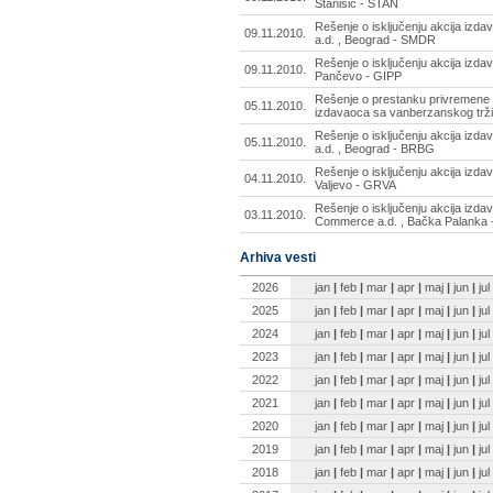
Stanišić - STAN
Rešenje o isključenju akcija iz
09.11.2010.
a.d. , Beograd - SMDR
Rešenje o isključenju akcija izda
09.11.2010.
Pančevo - GIPP
Rešenje o prestanku privremene o
05.11.2010.
izdavaoca sa vanberzanskog tržiš
Rešenje o isključenju akcija izd
05.11.2010.
a.d. , Beograd - BRBG
Rešenje o isključenju akcija izda
04.11.2010.
Valjevo - GRVA
Rešenje o isključenju akcija izd
03.11.2010.
Commerce a.d. , Bačka Palanka
Arhiva vesti
2026
jan
|
feb
|
mar
|
apr
|
maj
|
jun
|
jul
2025
jan
|
feb
|
mar
|
apr
|
maj
|
jun
|
jul
2024
jan
|
feb
|
mar
|
apr
|
maj
|
jun
|
jul
2023
jan
|
feb
|
mar
|
apr
|
maj
|
jun
|
jul
2022
jan
|
feb
|
mar
|
apr
|
maj
|
jun
|
jul
2021
jan
|
feb
|
mar
|
apr
|
maj
|
jun
|
jul
2020
jan
|
feb
|
mar
|
apr
|
maj
|
jun
|
jul
2019
jan
|
feb
|
mar
|
apr
|
maj
|
jun
|
jul
2018
jan
|
feb
|
mar
|
apr
|
maj
|
jun
|
jul