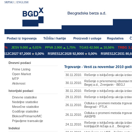
SRPSKI
|
ENGLISH
Podaci iz trgovanja
Tržišta i hartije
Proizvodi i usluge
Regulativa
Č
7%
JESV 9.000
0,01%
PPVA 2.900
1,75%
TGAS 42.566
10,56%
TRBG 3.29
12C2027 97,2000
0,00%
RSRES12C2028 92,8000
0,00%
RSRES12C2031 80,600
Dnevni podaci
Trgovanje - Vesti za novembar 2010 god
Prime Listing
Open Market
30.11.2010.
Rešenje o isključenju akcija izda
MTP
Rešenje o privremenoj obustavi t
30.11.2010.
Aktivnost
Begej a.d., Zrenjanin - BEGJ
30.11.2010.
Rešenje o isključenju akcija izd
Istorijski podaci
29.11.2010.
Rešenje o isključenju akcija izda
Dnevne statistike
Nedeljne statistike
Odluka o promeni metoda trgovan
26.11.2010.
Beograd - PTLK
Mesečne statistike
Godišnje statistike
Odluka o promeni metoda trgovanj
26.11.2010.
Blokovi/Primarno/MC
AIKBPB
Prijavljene transakcije
Rešenje o isključenju akcija izda
24.11.2010.
kotrljajućih ležaja a.d. , Beograd 
Indeksi