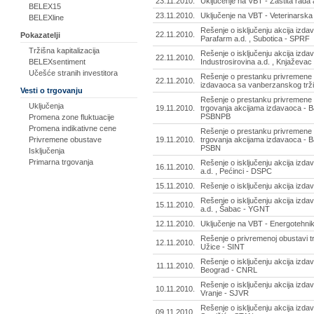
23.11.2010.
Uključenje na VBT - Zaštita rada
BELEX15
23.11.2010.
Uključenje na VBT - Veterinarska 
BELEXline
Rešenje o isključenju akcija izda
22.11.2010.
Pokazatelji
Parafarm a.d. , Subotica - SPRF
Tržišna kapitalizacija
Rešenje o isključenju akcija izd
22.11.2010.
Industrosirovina a.d. , Knjaževac
BELEXsentiment
Učešće stranih investitora
Rešenje o prestanku privremene o
22.11.2010.
izdavaoca sa vanberzanskog tržišt
Vesti o trgovanju
Rešenje o prestanku privremene 
Uključenja
19.11.2010.
trgovanja akcijama izdavaoca - B
PSBNPB
Promena zone fluktuacije
Promena indikativne cene
Rešenje o prestanku privremene 
19.11.2010.
trgovanja akcijama izdavaoca - B
Privremene obustave
PSBN
Isključenja
Primarna trgovanja
Rešenje o isključenju akcija izd
16.11.2010.
a.d. , Pećinci - DSPC
15.11.2010.
Rešenje o isključenju akcija izda
Rešenje o isključenju akcija izd
15.11.2010.
a.d. , Šabac - YGNT
12.11.2010.
Uključenje na VBT - Energotehni
Rešenje o privremenoj obustavi tr
12.11.2010.
Užice - SINT
Rešenje o isključenju akcija izda
11.11.2010.
Beograd - CNRL
Rešenje o isključenju akcija izdav
10.11.2010.
Vranje - SJVR
Rešenje o isključenju akcija izda
09.11.2010.