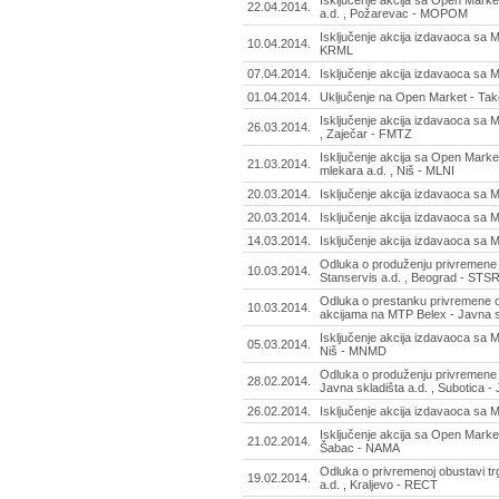
22.04.2014.
a.d. , Požarevac - MOPOM
Isključenje akcija izdavaoca sa 
10.04.2014.
KRML
07.04.2014.
Isključenje akcija izdavaoca sa
01.04.2014.
Uključenje na Open Market - Tak
Isključenje akcija izdavaoca sa 
26.03.2014.
, Zaječar - FMTZ
Isključenje akcija sa Open Market
21.03.2014.
mlekara a.d. , Niš - MLNI
20.03.2014.
Isključenje akcija izdavaoca sa 
20.03.2014.
Isključenje akcija izdavaoca sa 
14.03.2014.
Isključenje akcija izdavaoca sa
Odluka o produženju privremene 
10.03.2014.
Stanservis a.d. , Beograd - STS
Odluka o prestanku privremene o
10.03.2014.
akcijama na MTP Belex - Javna sk
Isključenje akcija izdavaoca sa M
05.03.2014.
Niš - MNMD
Odluka o produženju privremene 
28.02.2014.
Javna skladišta a.d. , Subotica 
26.02.2014.
Isključenje akcija izdavaoca sa 
Isključenje akcija sa Open Market
21.02.2014.
Šabac - NAMA
Odluka o privremenoj obustavi t
19.02.2014.
a.d. , Kraljevo - RECT