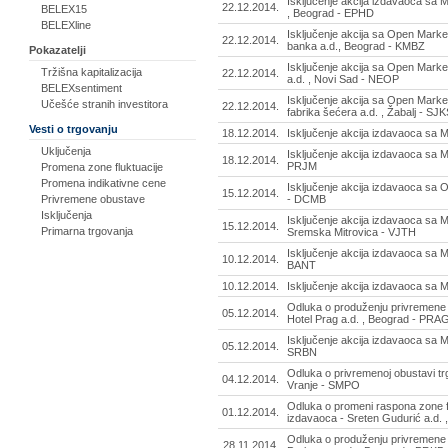
Isključenje akcija izdavaoca sa M
22.12.2014.
BELEX15
, Beograd - EPHD
BELEXline
Isključenje akcija sa Open Marke
22.12.2014.
banka a.d., Beograd - KMBZ
Pokazatelji
Isključenje akcija sa Open Marke
Tržišna kapitalizacija
22.12.2014.
a.d. , Novi Sad - NEOP
BELEXsentiment
Isključenje akcija sa Open Marke
Učešće stranih investitora
22.12.2014.
fabrika šećera a.d. , Žabalj - SJ
Vesti o trgovanju
18.12.2014.
Isključenje akcija izdavaoca sa 
Uključenja
Isključenje akcija izdavaoca sa 
18.12.2014.
PRJM
Promena zone fluktuacije
Promena indikativne cene
Isključenje akcija izdavaoca sa
15.12.2014.
- DCMB
Privremene obustave
Isključenja
Isključenje akcija izdavaoca sa 
15.12.2014.
Primarna trgovanja
Sremska Mitrovica - VJTH
Isključenje akcija izdavaoca sa M
10.12.2014.
BANT
10.12.2014.
Isključenje akcija izdavaoca sa M
Odluka o produženju privremene 
05.12.2014.
Hotel Prag a.d. , Beograd - PRA
Isključenje akcija izdavaoca sa 
05.12.2014.
SRBN
Odluka o privremenoj obustavi tr
04.12.2014.
Vranje - SMPO
Odluka o promeni raspona zone f
01.12.2014.
izdavaoca - Sreten Gudurić a.d.
Odluka o produženju privremene 
28.11.2014.