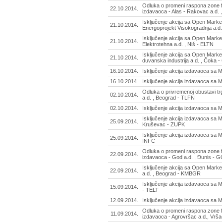
Odluka o promeni raspona zone f
22.10.2014.
izdavaoca - Alas - Rakovac a.d. ,
Isključenje akcija sa Open Market
21.10.2014.
Energoprojekt Visokogradnja a.d.
Isključenje akcija sa Open Market
21.10.2014.
Elektrotehna a.d. , Niš - ELTN
Isključenje akcija sa Open Marke
21.10.2014.
duvanska industrija a.d. , Čoka 
16.10.2014.
Isključenje akcija izdavaoca sa M
16.10.2014.
Isključenje akcija izdavaoca sa 
Odluka o privremenoj obustavi tr
02.10.2014.
a.d. , Beograd - TLFN
02.10.2014.
Isključenje akcija izdavaoca sa 
Isključenje akcija izdavaoca sa M
25.09.2014.
Kruševac - ZUPK
Isključenje akcija izdavaoca sa MT
25.09.2014.
INFC
Odluka o promeni raspona zone f
22.09.2014.
izdavaoca - God a.d. , Đunis -
Isključenje akcija sa Open Marke
22.09.2014.
a.d. , Beograd - KMBGR
Isključenje akcija izdavaoca sa M
15.09.2014.
- TELT
12.09.2014.
Isključenje akcija izdavaoca sa 
Odluka o promeni raspona zone f
11.09.2014.
izdavaoca - Agrovršac a.d., Vrš