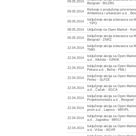
09.05.2014.
Beograd - BGZBG
Rešenje o produženju privremene
09.05.2014.
Arhitektura i urbanizam a.d. , B
Isključenje akcija izdavaoca sa M
09.05.2014.
- TIPO
08.05.2014.
Uključenje na Open Market - Ko
Isključenje akcija izdavaoca sa MT
05.05.2014.
Beograd - ZNRZ
Isključenje akcija izdavaoca sa M
22.04.2014.
TMKI
Isključenje akcija sa Open Market
22.04.2014.
a.d. , Kikinda - GRKIK
Isključenje akcija sa Open Marke
22.04.2014.
Pekara a.d. , Bečej - PMLI
Isključenje akcija sa Open Market
22.04.2014.
Perlez - SLPZE
Isključenje akcija sa Open Market
22.04.2014.
a.d. , Čačak - SGCA
Isključenje akcija sa Open Market
22.04.2014.
Projektomontaža a.d. , Beograd
Isključenje akcija sa Open Marke
22.04.2014.
prom a.d. , Lapovo - MRVPL
Isključenje akcija sa Open Marke
22.04.2014.
a.d. , Jagodina - MRVJ
Isključenje akcija sa Open Marke
22.04.2014.
a.d., Vršac - AGVR
Isključenje akcija sa Open Marke