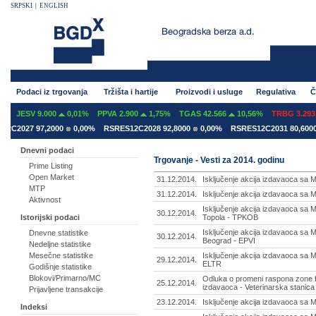
SRPSKI
|
ENGLISH
Podaci iz trgovanja
Tržišta i hartije
Proizvodi i usluge
Regulativa
Č
SV 9.000
0,01%
PPVA 2.900
1,75%
TGAS 42.566
10,56%
TRBG 3.293
-2,
27 97,2000
0,00%
RSRES12C2028 92,8000
0,00%
RSRES12C2031 80,6000
0,0
Dnevni podaci
Trgovanje - Vesti za 2014. godinu
Prime Listing
Open Market
31.12.2014.
Isključenje akcija izdavaoca sa 
MTP
31.12.2014.
Isključenje akcija izdavaoca sa
Aktivnost
Isključenje akcija izdavaoca sa M
30.12.2014.
Topola - TPKOB
Istorijski podaci
Isključenje akcija izdavaoca sa 
Dnevne statistike
30.12.2014.
Beograd - EPVI
Nedeljne statistike
Isključenje akcija izdavaoca sa M
Mesečne statistike
29.12.2014.
ELTR
Godišnje statistike
Blokovi/Primarno/MC
Odluka o promeni raspona zone f
25.12.2014.
izdavaoca - Veterinarska stanica
Prijavljene transakcije
23.12.2014.
Isključenje akcija izdavaoca sa
Indeksi