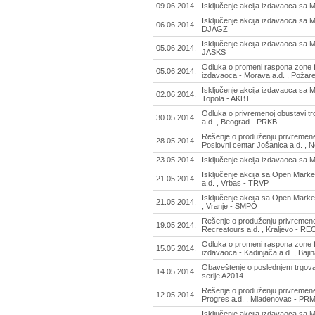
09.06.2014.
Isključenje akcija izdavaoca sa M
Isključenje akcija izdavaoca sa M
06.06.2014.
DJAGZ
Isključenje akcija izdavaoca sa M
05.06.2014.
JASKS
Odluka o promeni raspona zone f
05.06.2014.
izdavaoca - Morava a.d. , Pož
Isključenje akcija izdavaoca sa 
02.06.2014.
Topola - AKBT
Odluka o privremenoj obustavi t
30.05.2014.
a.d. , Beograd - PRKB
Rešenje o produženju privremene
28.05.2014.
Poslovni centar Jošanica a.d. , 
23.05.2014.
Isključenje akcija izdavaoca sa
Isključenje akcija sa Open Market
21.05.2014.
a.d. , Vrbas - TRVP
Isključenje akcija sa Open Market
21.05.2014.
, Vranje - SMPO
Rešenje o produženju privremene
19.05.2014.
Recreatours a.d. , Kraljevo - RE
Odluka o promeni raspona zone f
15.05.2014.
izdavaoca - Kadinjača a.d. , Baj
Obaveštenje o poslednjem trgov
14.05.2014.
serije A2014.
Rešenje o produženju privremene
12.05.2014.
Progres a.d. , Mladenovac - PR
Isključenje akcija izdavaoca sa M