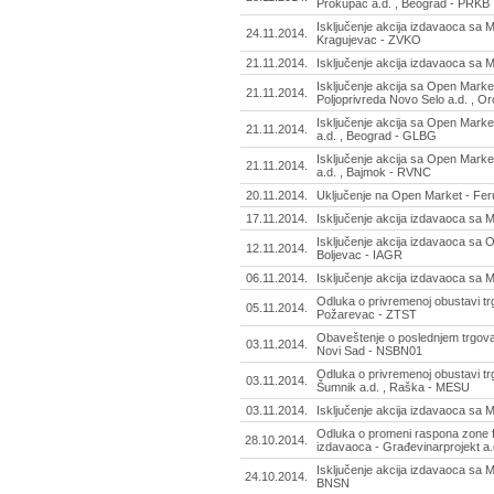
Prokupac a.d. , Beograd - PRKB
Isključenje akcija izdavaoca sa 
24.11.2014.
Kragujevac - ZVKO
21.11.2014.
Isključenje akcija izdavaoca sa
Isključenje akcija sa Open Market
21.11.2014.
Poljoprivreda Novo Selo a.d. , 
Isključenje akcija sa Open Marke
21.11.2014.
a.d. , Beograd - GLBG
Isključenje akcija sa Open Marke
21.11.2014.
a.d. , Bajmok - RVNC
20.11.2014.
Uključenje na Open Market - Fer
17.11.2014.
Isključenje akcija izdavaoca sa M
Isključenje akcija izdavaoca s
12.11.2014.
Boljevac - IAGR
06.11.2014.
Isključenje akcija izdavaoca sa M
Odluka o privremenoj obustavi trg
05.11.2014.
Požarevac - ZTST
Obaveštenje o poslednjem trgova
03.11.2014.
Novi Sad - NSBN01
Odluka o privremenoj obustavi tr
03.11.2014.
Šumnik a.d. , Raška - MESU
03.11.2014.
Isključenje akcija izdavaoca sa
Odluka o promeni raspona zone f
28.10.2014.
izdavaoca - Građevinarprojekt a.
Isključenje akcija izdavaoca sa 
24.10.2014.
BNSN