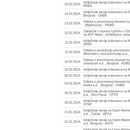
Isključenje akcija izdavaoca sa 
19.02.2014.
PRBG
Isključenje akcija izdavaoca sa
14.02.2014.
Beograd - UNBN
Odluka o privremenoj obustavi t
13.02.2014.
, Mladenovac - PRMD
Zaključak o ispravci greške u Od
12.02.2014.
na MTP Belex - Arhitektura i urb
Isključenje akcija izdavaoca sa M
11.02.2014.
SPRP
Odluka o produženju privremene 
11.02.2014.
Minmodel u restrukturiranju a.d.
Odluka o privremenoj obustavi tr
10.02.2014.
urbanizam a.d. , Beograd - AUB
10.02.2014.
Isključenje akcija izdavaoca sa 
06.02.2014.
Isključenje akcija izdavaoca sa 
Odluka o privremenoj obustavi t
03.02.2014.
banka a.d. , Beograd - UNBN
Isključenje akcija izdavaoca sa 
30.01.2014.
a.d. , Novi Pazar - STPS
Isključenje akcija izdavaoca sa 
30.01.2014.
STNP
Isključenje akcija sa Open Marke
21.01.2014.
a.d. , Čačak - APCA
Isključenje akcija sa Open Market
21.01.2014.
a.d., Beograd - ASTR
Isključenje akcija sa Open Market