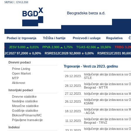
SRPSKI
|
ENGLISH
Podaci iz trgovanja
Tržišta i hartije
Proizvodi i usluge
Regulativa
Č
JESV 9.000
0,01%
PPVA 2.900
1,75%
TGAS 42.566
10,56%
TRBG 3.293
-
2027 97,2000
0,00%
RSRES12C2028 92,8000
0,00%
RSRES12C2031 80,6000
0
Dnevni podaci
Trgovanje - Vesti za 2023. godinu
Prime Listing
Open Market
Isključenje akcija izdavaoca sa
29.12.2023.
STLE
MTP
Aktivnost
Isključenje akcija izdavaoca sa
28.12.2023.
Beograd - MTTR
Istorijski podaci
27.12.2023.
Isključenje akcija izdavaoca sa 
Dnevne statistike
Isključenje akcija izdavaoca s
Nedeljne statistike
26.12.2023.
KSMM
Mesečne statistike
Isključenje akcija izdavaoca sa 
Godišnje statistike
18.12.2023.
- AGSA
Blokovi/Primarno/MC
Isključenje akcija izdavaoca sa
Prijavljene transakcije
11.12.2023.
Beograd - TRVZ
Indeksi
Isključenje akcija izdavaoca sa
23.11.2023.