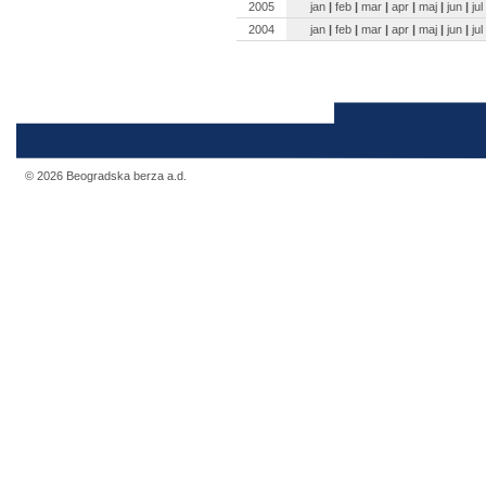
2005
jan
|
feb
|
mar
|
apr
|
maj
|
jun
|
jul
2004
jan
|
feb
|
mar
|
apr
|
maj
|
jun
|
jul
© 2026 Beogradska berza a.d.