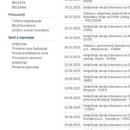
DNSR
BELEX15
16.11.2023.
Isključenje akcija izdavaoca sa
BELEXline
Odluka o uključenju dugoročnih d
Pokazatelji
26.10.2023.
Republike Srbije na Prime Listing
- RSO23208
Tržišna kapitalizacija
BELEXsentiment
Isključenje akcija izdavaoca sa
25.10.2023.
CSNS
Učešće stranih investitora
Isključenje akcija izdavaoca sa 
Vesti o trgovanju
19.10.2023.
SVTR
Uključenja
Odluka o privremenoj obustavi t
06.10.2023.
Promena zone fluktuacije
a.d. , Mladenovac - KSMM
Promena indikativne cene
Isključenje akcija izdavaoca s
03.10.2023.
Privremene obustave
stečaju, Ruma - RUMA
Isključenja
22.09.2023.
Isključenje akcija izdavaoca s
Primarna trgovanja
22.09.2023.
Isključenje akcija izdavaoca s
Isključenje akcija izdavaoca sa
19.09.2023.
JMBN
Isključenje akcija izdavaoca sa
19.09.2023.
Beograd - GSFD
Isključenje akcija izdavaoca sa
04.09.2023.
prinudnoj likvidaciji, Majdanpek 
Isključenje akcija izdavaoca sa
31.08.2023.
- OSNV
Isključenje akcija izdavaoca sa
30.08.2023.
Koceljeva a.d. , Koceljeva - VSK
24.08.2023.
Isključenje akcija izdavaoca sa