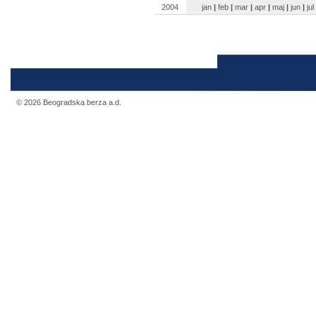
2004
jan
|
feb
|
mar
|
apr
|
maj
|
jun
|
jul
© 2026 Beogradska berza a.d.