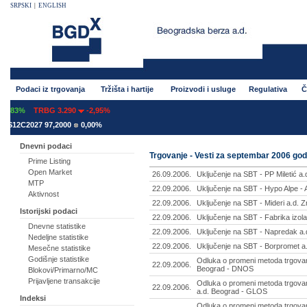
SRPSKI
|
ENGLISH
Podaci iz trgovanja
Tržišta i hartije
Proizvodi i usluge
Regulativa
Č
,83%
TRBG 3.290
-2,95%
12C2027 97,2000
0,00%
Dnevni podaci
Trgovanje - Vesti za septembar 2006 god
Prime Listing
Open Market
26.09.2006.
Uključenje na SBT - PP Miletić a.
MTP
22.09.2006.
Uključenje na SBT - Hypo Alpe -
Aktivnost
22.09.2006.
Uključenje na SBT - Mideri a.d. 
Istorijski podaci
22.09.2006.
Uključenje na SBT - Fabrika izola
Dnevne statistike
22.09.2006.
Uključenje na SBT - Napredak a
Nedeljne statistike
22.09.2006.
Uključenje na SBT - Borpromet a
Mesečne statistike
Godišnje statistike
Odluka o promeni metoda trgovan
22.09.2006.
Beograd - DNOS
Blokovi/Primarno/MC
Prijavljene transakcije
Odluka o promeni metoda trgovan
22.09.2006.
a.d. Beograd - GLOS
Indeksi
Odluka o promeni metoda trgovan