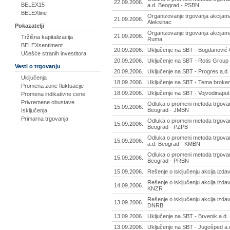
22.09.2006.
BELEX15
a.d. Beograd - PSBN
BELEXline
Organizovanje trgovanja akcijam
21.09.2006.
Aleksinac
Pokazatelji
Organizovanje trgovanja akcija
21.09.2006.
Tržišna kapitalizacija
Ruma
BELEXsentiment
20.09.2006.
Uključenje na SBT - Bogdanović 
Učešće stranih investitora
20.09.2006.
Uključenje na SBT - Rotis Group
Vesti o trgovanju
20.09.2006.
Uključenje na SBT - Progres a.
Uključenja
18.09.2006.
Uključenje na SBT - Tema broker
Promena zone fluktuacije
18.09.2006.
Uključenje na SBT - Vojvodinaput
Promena indikativne cene
Privremene obustave
Odluka o promeni metoda trgova
15.09.2006.
Beograd - JMBN
Isključenja
Primarna trgovanja
Odluka o promeni metoda trgovan
15.09.2006.
Beograd - PZPB
Odluka o promeni metoda trgovan
15.09.2006.
a.d. Beograd - KMBN
Odluka o promeni metoda trgovan
15.09.2006.
Beograd - PRBN
15.09.2006.
Rešenje o isključenju akcija iz
Rešenje o isključenju akcija izd
14.09.2006.
KNZR
Rešenje o isključenju akcija izda
13.09.2006.
DNRB
13.09.2006.
Uključenje na SBT - Brvenik a.d
13.09.2006.
Uključenje na SBT - Jugošped a