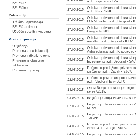
a.d. , Zaječar - ZTZA
BELEX15
Odluka o privremenoj obustavi t
BELEXline
27.05.2015.
a.d. , Niš - ZPNI
Pokazatelji
Odluka o privremenoj obustavi t
27.05.2015.
M.A.M. Sistem a.d. , Beograd - 
Tržišna kapitalizacija
BELEXsentiment
Odluka o privremenoj obustavi trg
27.05.2015.
Beograd - INCL
Učešće stranih investitora
Odluka o privremenoj obustavi t
Vesti o trgovanju
27.05.2015.
metalbiro a.d. , Beograd - IMBZ
Uključenja
Odluka o privremenoj obustavi t
27.05.2015.
Promena zone fluktuacije
Autosaobraćaj a.d. , Kragujevac
Promena indikativne cene
Odluka o privremenoj obustavi t
25.05.2015.
Privremene obustave
Investments a.d., Beograd - SAC
Isključenja
Rešenje o produženju privremene
25.05.2015.
Primarna trgovanja
juli Čačak a.d. , Čačak - SJCA
Rešenje o privremenoj obustavi 
22.05.2015.
a.d. , Vladičin Han - BETO
Obaveštenje o poslednjem trgov
14.05.2015.
serije A2015.
08.05.2015.
Isključenje akcija izdavaoca sa 
Isključenje akcija izdavaoca sa 
07.05.2015.
MLSA
Isključenje akcija izdavaoca sa
06.05.2015.
- JGVP
Rešenje o produženju privremene
04.05.2015.
Simpo a.d. , Vranje - SMPO
04.05.2015.
Isključenje akcija izdavaoca sa 