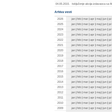
04.05.2015.
Isključenje akcija izdavaoca sa
Arhiva vesti
2026
jan
|
feb
|
mar
|
apr
|
maj
|
jun
|
jul
2025
jan
|
feb
|
mar
|
apr
|
maj
|
jun
|
jul
2024
jan
|
feb
|
mar
|
apr
|
maj
|
jun
|
jul
2023
jan
|
feb
|
mar
|
apr
|
maj
|
jun
|
jul
2022
jan
|
feb
|
mar
|
apr
|
maj
|
jun
|
jul
2021
jan
|
feb
|
mar
|
apr
|
maj
|
jun
|
jul
2020
jan
|
feb
|
mar
|
apr
|
maj
|
jun
|
jul
2019
jan
|
feb
|
mar
|
apr
|
maj
|
jun
|
jul
2018
jan
|
feb
|
mar
|
apr
|
maj
|
jun
|
jul
2017
jan
|
feb
|
mar
|
apr
|
maj
|
jun
|
jul
2016
jan
|
feb
|
mar
|
apr
|
maj
|
jun
|
jul
2015
jan
|
feb
|
mar
|
apr
|
maj
|
jun
|
jul
2014
jan
|
feb
|
mar
|
apr
|
maj
|
jun
|
jul
2013
jan
|
feb
|
mar
|
apr
|
maj
|
jun
|
jul
2012
jan
|
feb
|
mar
|
apr
|
maj
|
jun
|
jul
2011
jan
|
feb
|
mar
|
apr
|
maj
|
jun
|
jul
2010
jan
|
feb
|
mar
|
apr
|
maj
|
jun
|
jul
2009
jan
|
feb
|
mar
|
apr
|
maj
|
jun
|
jul