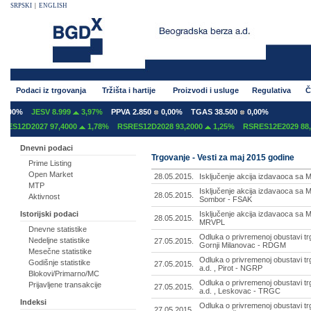
SRPSKI
|
ENGLISH
Podaci iz trgovanja
Tržišta i hartije
Proizvodi i usluge
Regulativa
Č
00%
JESV 8.999
3,97%
PPVA 2.850
0,00%
TGAS 38.500
0,00%
S12D2027 97,4000
1,78%
RSRES12D2028 93,2000
1,25%
RSRES12E2029 88,0
Dnevni podaci
Trgovanje - Vesti za maj 2015 godine
Prime Listing
Open Market
28.05.2015.
Isključenje akcija izdavaoca sa 
MTP
Isključenje akcija izdavaoca sa 
28.05.2015.
Aktivnost
Sombor - FSAK
Isključenje akcija izdavaoca sa 
Istorijski podaci
28.05.2015.
MRVPL
Dnevne statistike
Odluka o privremenoj obustavi tr
Nedeljne statistike
27.05.2015.
Gornji Milanovac - RDGM
Mesečne statistike
Odluka o privremenoj obustavi t
Godišnje statistike
27.05.2015.
a.d. , Pirot - NGRP
Blokovi/Primarno/MC
Odluka o privremenoj obustavi t
Prijavljene transakcije
27.05.2015.
a.d. , Leskovac - TRGC
Indeksi
Odluka o privremenoj obustavi t
27.05.2015.