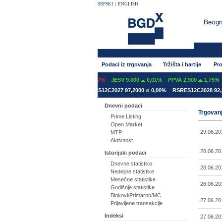
SRPSKI
|
ENGLISH
Podaci iz trgovanja
Tržišta i hartije
Pro
 600
0,00%
GFOM 1.399
-0,07%
JESV 9.000
0,01%
PPVA 2.900
1,75%
TG
12A2031 78,5000
0,00%
RSRES12C2027 97,2000
0,00%
RSRES12C2028 92,800
Dnevni podaci
Trgovanj
Prime Listing
Open Market
29.06.20
MTP
Aktivnost
28.06.20
Istorijski podaci
Dnevne statistike
28.06.20
Nedeljne statistike
Mesečne statistike
28.06.20
Godišnje statistike
Blokovi/Primarno/MC
27.06.20
Prijavljene transakcije
Indeksi
27.06.20