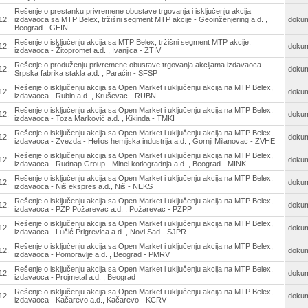
Rešenje o prestanku privremene obustave trgovanja i isključenju akcija
12.
izdavaoca sa MTP Belex, tržišni segment MTP akcije - Geoinženjering a.d. ,
doku
Beograd - GEIN
Rešenje o isključenju akcija sa MTP Belex, tržišni segment MTP akcije,
12.
doku
izdavaoca - Žitopromet a.d. , Ivanjica - ZTIV
Rešenje o produženju privremene obustave trgovanja akcijama izdavaoca -
12.
doku
Srpska fabrika stakla a.d. , Paraćin - SFSP
Rešenje o isključenju akcija sa Open Market i uključenju akcija na MTP Belex,
12.
doku
izdavaoca - Rubin a.d. , Kruševac - RUBN
Rešenje o isključenju akcija sa Open Market i uključenju akcija na MTP Belex,
12.
doku
izdavaoca - Toza Marković a.d. , Kikinda - TMKI
Rešenje o isključenju akcija sa Open Market i uključenju akcija na MTP Belex,
12.
doku
izdavaoca - Zvezda - Helios hemijska industrija a.d. , Gornji Milanovac - ZVHE
Rešenje o isključenju akcija sa Open Market i uključenju akcija na MTP Belex,
12.
doku
izdavaoca - Rudnap Group - Minel kotlogradnja a.d. , Beograd - MINK
Rešenje o isključenju akcija sa Open Market i uključenju akcija na MTP Belex,
12.
doku
izdavaoca - Niš ekspres a.d., Niš - NEKS
Rešenje o isključenju akcija sa Open Market i uključenju akcija na MTP Belex,
12.
doku
izdavaoca - PZP Požarevac a.d. , Požarevac - PZPP
Rešenje o isključenju akcija sa Open Market i uključenju akcija na MTP Belex,
12.
doku
izdavaoca - Lučić Prigrevica a.d. , Novi Sad - SJPR
Rešenje o isključenju akcija sa Open Market i uključenju akcija na MTP Belex,
12.
doku
izdavaoca - Pomoravlje a.d. , Beograd - PMRV
Rešenje o isključenju akcija sa Open Market i uključenju akcija na MTP Belex,
12.
doku
izdavaoca - Projmetal a.d. , Beograd
Rešenje o isključenju akcija sa Open Market i uključenju akcija na MTP Belex,
12.
doku
izdavaoca - Kačarevo a.d., Kačarevo - KCRV