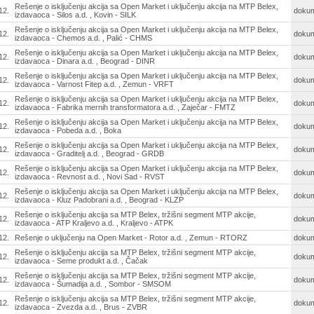
Rešenje o isključenju akcija sa Open Market i uključenju akcija na MTP Belex,
12.
doku
izdavaoca - Silos a.d. , Kovin - SILK
Rešenje o isključenju akcija sa Open Market i uključenju akcija na MTP Belex,
12.
doku
izdavaoca - Chemos a.d. , Palić - CHMS
Rešenje o isključenju akcija sa Open Market i uključenju akcija na MTP Belex,
12.
doku
izdavaoca - Dinara a.d. , Beograd - DINR
Rešenje o isključenju akcija sa Open Market i uključenju akcija na MTP Belex,
12.
doku
izdavaoca - Varnost Fitep a.d. , Zemun - VRFT
Rešenje o isključenju akcija sa Open Market i uključenju akcija na MTP Belex,
12.
doku
izdavaoca - Fabrika mernih transformatora a.d. , Zaječar - FMTZ
Rešenje o isključenju akcija sa Open Market i uključenju akcija na MTP Belex,
12.
doku
izdavaoca - Pobeda a.d. , Boka
Rešenje o isključenju akcija sa Open Market i uključenju akcija na MTP Belex,
12.
doku
izdavaoca - Graditelj a.d. , Beograd - GRDB
Rešenje o isključenju akcija sa Open Market i uključenju akcija na MTP Belex,
12.
doku
izdavaoca - Revnost a.d. , Novi Sad - RVST
Rešenje o isključenju akcija sa Open Market i uključenju akcija na MTP Belex,
12.
doku
izdavaoca - Kluz Padobrani a.d. , Beograd - KLZP
Rešenje o isključenju akcija sa MTP Belex, tržišni segment MTP akcije,
12.
doku
izdavaoca - ATP Kraljevo a.d. , Kraljevo - ATPK
12.
Rešenje o uključenju na Open Market - Rotor a.d. , Zemun - RTORZ
doku
Rešenje o isključenju akcija sa MTP Belex, tržišni segment MTP akcije,
12.
doku
izdavaoca - Seme produkt a.d. , Čačak
Rešenje o isključenju akcija sa MTP Belex, tržišni segment MTP akcije,
12.
doku
izdavaoca - Šumadija a.d. , Sombor - SMSOM
Rešenje o isključenju akcija sa MTP Belex, tržišni segment MTP akcije,
12.
doku
izdavaoca - Zvezda a.d. , Brus - ZVBR