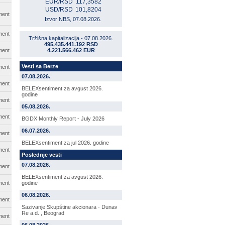
EUR/RSD
117,3582
USD/RSD
101,8204
ment
Izvor NBS, 07.08.2026.
ment
Tržišna kapitalizacija - 07.08.2026.
495.435.441.192 RSD
ment
4.221.566.462 EUR
Vesti sa Berze
ment
07.08.2026.
ment
BELEXsentiment za avgust 2026.
godine
ment
05.08.2026.
ment
BGDX Monthly Report - July 2026
06.07.2026.
ment
BELEXsentiment za jul 2026. godine
ment
Poslednje vesti
07.08.2026.
ment
BELEXsentiment za avgust 2026.
ment
godine
06.08.2026.
ment
Sazivanje Skupštine akcionara - Dunav
Re a.d. , Beograd
ment