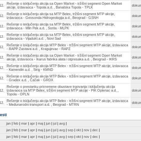
Rešenje o isključenju akcija sa Open Market - tržišni segment Open Market
12.
doku
akcije, izdavaoca - Topola a.d. , Banatska Topola - TPLK
Rešenje o isključenju akcija sa MTP Belex, tržišni segment MTP akcije,
12.
doku
izdavaoca - Geosonda Hidrogeologija a.d., Beograd - GSNH
Rešenje o isključenju akcija sa MTP Belex, tržišni segment MTP akcije,
12.
doku
izdavaoca - Mlin Pek a.d. , Sonta - MLPK
Rešenje o isključenju akcija sa MTP Belex, tržišni segment MTP akcije,
12.
doku
izdavaoca - Vijadukt a.d. , Novi Sad
Rešenje o isključenju akcija MTP Belex - tržišni segment MTP akcije, izdavaoca
12.
doku
- RAPP Zastava a.d. , Kragujevac - RAPZ
Rešenje o isključenju akcija sa Open Market - tržišni segment Open Market
12.
doku
akcije, izdavaoca - Ikarus fabrika alata i otpresaka a.d. , Beograd - IKRS
Rešenje o isključenju akcija MTP Belex - tržišni segment MTP akcije, izdavaoca
12.
doku
- Kamendin a.d. , Sirig - KMND
Rešenje o isključenju akcija MTP Belex - tržišni segment MTP akcije, izdavaoca
12.
doku
- Gradex a.d. , Čačak - GRDX
Rešenje o prestanku privremene obustave trgovanja i isključenju akcija
12.
izdavaoca sa MTP Belex, tržišni segment MTP akcije - PIK Oplenac a.d. ,
doku
Topola - OPLN
Rešenje o isključenju akcija MTP Belex - tržišni segment MTP akcije, izdavaoca
12.
doku
- Međunarodni transport a.d. , Beograd - MTRN
esti
jan
|
feb
|
mar
|
apr
|
maj
|
jun
|
jul
|
avg
|
jan
|
feb
|
mar
|
apr
|
maj
|
jun
|
jul
|
avg
|
sep
|
okt
|
nov
|
dec
|
jan
|
feb
|
mar
|
apr
|
maj
|
jun
|
jul
|
avg
|
sep
|
okt
|
nov
|
dec
|