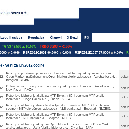
izvodi i usluge
Regulativa
Članovi
O Berzi
IPO
AS 42.566
10,56%
TRBG 3.293
-2,86%
0
0,00%
RSRES12C2031 80,6000
0,00%
RSRES12E2037 57,9000
0,00%
RSRES
e - Vesti za jun 2012 godine
Rešenje o prestanku privremene obustave i isključenje akcija izdavaoca sa
12.
Open Market, tržišni segment Open Market akcije izdavaoca - Agrobanka a.d. ,
doku
Beograd - AGBN
Odluka o privremenoj obustavi trgovanja akcijama izdavaoca - Razvitak a.d. ,
12.
doku
Novi Pazar - RAZV
Rešenje o isključenju akcija sa MTP Belex, tržišni segment MTP akcije,
12.
doku
izdavaoca - Sloga Čačak a.d. , Čačak - SLCA
Rešenje o isključenju dužničkih hartija od vrednosti sa MTP Belex - tržišni
12.
doku
segment MTP obvešnice, izdavaoca - NLB banka a.d. , Beograd - NLCB01
Rešenje o isključenju akcija sa MTP Belex, tržišni segment MTP akcije,
12.
doku
izdavaoca - NLB banka a.d. , Beograd - NLCB
Rešenje o isključenju akcija sa Open Market - tržišni segment Open Market
12.
doku
akcije, izdavaoca - Jaffa fabrika biskvita a.d. , Crvenka - JAFA