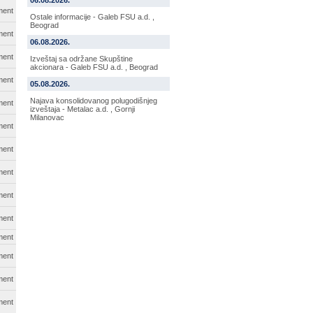
06.08.2026.
ment
Ostale informacije - Galeb FSU a.d. ,
Beograd
ment
06.08.2026.
ment
Izveštaj sa održane Skupštine
akcionara - Galeb FSU a.d. , Beograd
ment
05.08.2026.
Najava konsolidovanog polugodišnjeg
ment
izveštaja - Metalac a.d. , Gornji
Milanovac
ment
ment
ment
ment
ment
ment
ment
ment
ment