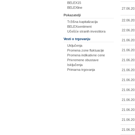
BELEX15
BELEXline
27.06.20
Pokazatelji
22.06.20
Tržišna kapitalizacija
BELEXsentiment
22.06.20
Učešće stranih investitora
Vesti o trgovanju
21.06.20
Uključenja
21.06.20
Promena zone fluktuacije
Promena indikativne cene
21.06.20
Privremene obustave
Isključenja
Primarna trgovanja
21.06.20
21.06.20
21.06.20
21.06.20
21.06.20
21.06.20
21.06.20