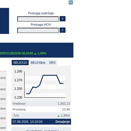
Pretraga sadržaja:
Pretraga HOV:
12E2038 56,6100
1,09%
BELEX15
BELEXline
SRX
1.290
ment
1.270
1.250
ment
1.230
ment
Vrednost
1.262,13
ment
Promena
23,48
1,90%
%
ment
07.08.2026. 14:10:04
Detaljnije
ment