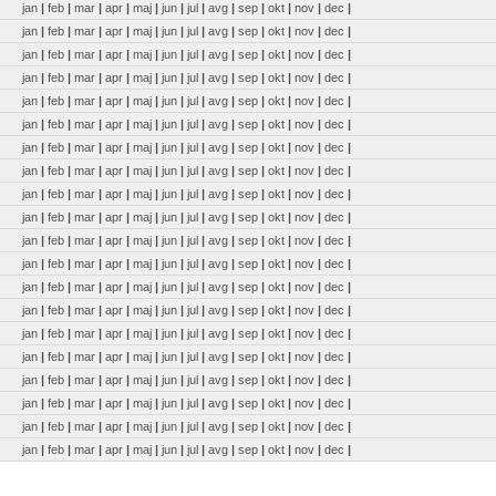
jan
|
feb
|
mar
|
apr
|
maj
|
jun
|
jul
|
avg
|
sep
|
okt
|
nov
|
dec
|
jan
|
feb
|
mar
|
apr
|
maj
|
jun
|
jul
|
avg
|
sep
|
okt
|
nov
|
dec
|
jan
|
feb
|
mar
|
apr
|
maj
|
jun
|
jul
|
avg
|
sep
|
okt
|
nov
|
dec
|
jan
|
feb
|
mar
|
apr
|
maj
|
jun
|
jul
|
avg
|
sep
|
okt
|
nov
|
dec
|
jan
|
feb
|
mar
|
apr
|
maj
|
jun
|
jul
|
avg
|
sep
|
okt
|
nov
|
dec
|
jan
|
feb
|
mar
|
apr
|
maj
|
jun
|
jul
|
avg
|
sep
|
okt
|
nov
|
dec
|
jan
|
feb
|
mar
|
apr
|
maj
|
jun
|
jul
|
avg
|
sep
|
okt
|
nov
|
dec
|
jan
|
feb
|
mar
|
apr
|
maj
|
jun
|
jul
|
avg
|
sep
|
okt
|
nov
|
dec
|
jan
|
feb
|
mar
|
apr
|
maj
|
jun
|
jul
|
avg
|
sep
|
okt
|
nov
|
dec
|
jan
|
feb
|
mar
|
apr
|
maj
|
jun
|
jul
|
avg
|
sep
|
okt
|
nov
|
dec
|
jan
|
feb
|
mar
|
apr
|
maj
|
jun
|
jul
|
avg
|
sep
|
okt
|
nov
|
dec
|
jan
|
feb
|
mar
|
apr
|
maj
|
jun
|
jul
|
avg
|
sep
|
okt
|
nov
|
dec
|
jan
|
feb
|
mar
|
apr
|
maj
|
jun
|
jul
|
avg
|
sep
|
okt
|
nov
|
dec
|
jan
|
feb
|
mar
|
apr
|
maj
|
jun
|
jul
|
avg
|
sep
|
okt
|
nov
|
dec
|
jan
|
feb
|
mar
|
apr
|
maj
|
jun
|
jul
|
avg
|
sep
|
okt
|
nov
|
dec
|
jan
|
feb
|
mar
|
apr
|
maj
|
jun
|
jul
|
avg
|
sep
|
okt
|
nov
|
dec
|
jan
|
feb
|
mar
|
apr
|
maj
|
jun
|
jul
|
avg
|
sep
|
okt
|
nov
|
dec
|
jan
|
feb
|
mar
|
apr
|
maj
|
jun
|
jul
|
avg
|
sep
|
okt
|
nov
|
dec
|
jan
|
feb
|
mar
|
apr
|
maj
|
jun
|
jul
|
avg
|
sep
|
okt
|
nov
|
dec
|
jan
|
feb
|
mar
|
apr
|
maj
|
jun
|
jul
|
avg
|
sep
|
okt
|
nov
|
dec
|