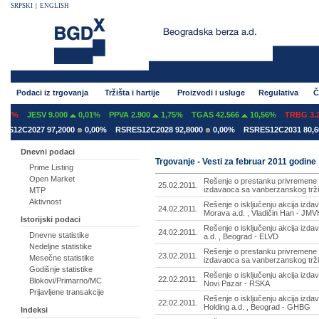
SRPSKI
|
ENGLISH
Podaci iz trgovanja
Tržišta i hartije
Proizvodi i usluge
Regulativa
Č
07%
JESV 9.000
0,01%
PPVA 2.900
1,75%
TGAS 42.566
10,56%
TRBG 3.29
S12C2027 97,2000
0,00%
RSRES12C2028 92,8000
0,00%
RSRES12C2031 80,60
Dnevni podaci
Trgovanje - Vesti za februar 2011 godine
Prime Listing
Open Market
Rešenje o prestanku privremene o
25.02.2011.
izdavaoca sa vanberzanskog trži
MTP
Aktivnost
Rešenje o isključenju akcija izd
24.02.2011.
Morava a.d. , Vladičin Han - JMV
Istorijski podaci
Rešenje o isključenju akcija izd
24.02.2011.
Dnevne statistike
a.d. , Beograd - ELVD
Nedeljne statistike
Rešenje o prestanku privremene o
23.02.2011.
Mesečne statistike
izdavaoca sa vanberzanskog tržiš
Godišnje statistike
Rešenje o isključenju akcija izda
22.02.2011.
Blokovi/Primarno/MC
Novi Pazar - RSKA
Prijavljene transakcije
Rešenje o isključenju akcija izda
22.02.2011.
Holding a.d. , Beograd - GHBG
Indeksi