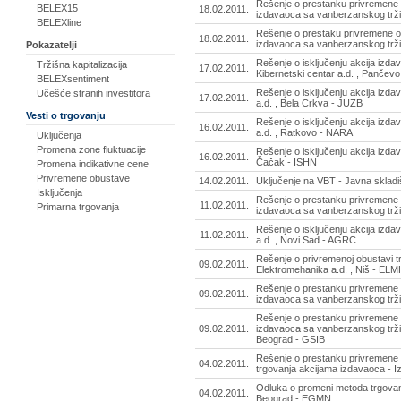
Rešenje o prestanku privremene o
BELEX15
18.02.2011.
izdavaoca sa vanberzanskog tržiš
BELEXline
Rešenje o prestaku privremene obu
18.02.2011.
izdavaoca sa vanberzanskog trži
Pokazatelji
Rešenje o isključenju akcija izd
Tržišna kapitalizacija
17.02.2011.
Kibernetski centar a.d. , Pančev
BELEXsentiment
Rešenje o isključenju akcija izd
Učešće stranih investitora
17.02.2011.
a.d. , Bela Crkva - JUZB
Vesti o trgovanju
Rešenje o isključenju akcija izd
16.02.2011.
a.d. , Ratkovo - NARA
Uključenja
Promena zone fluktuacije
Rešenje o isključenju akcija izda
16.02.2011.
Čačak - ISHN
Promena indikativne cene
Privremene obustave
14.02.2011.
Uključenje na VBT - Javna skladi
Isključenja
Rešenje o prestanku privremene o
11.02.2011.
Primarna trgovanja
izdavaoca sa vanberzanskog trži
Rešenje o isključenju akcija izd
11.02.2011.
a.d. , Novi Sad - AGRC
Rešenje o privremenoj obustavi t
09.02.2011.
Elektromehanika a.d. , Niš - ELM
Rešenje o prestanku privremene o
09.02.2011.
izdavaoca sa vanberzanskog trži
Rešenje o prestanku privremene o
09.02.2011.
izdavaoca sa vanberzanskog tržiš
Beograd - GSIB
Rešenje o prestanku privremene 
04.02.2011.
trgovanja akcijama izdavaoca - Iz
Odluka o promeni metoda trgovan
04.02.2011.
Beograd - EGMN