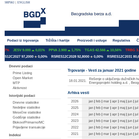
SRPSKI
|
ENGLISH
Podaci iz trgovanja
Tržišta i hartije
Proizvodi i usluge
Regulativa
Č
07%
JESV 9.000
0,01%
PPVA 2.900
1,75%
TGAS 42.566
10,56%
TRBG 3.2
S12C2027 97,2000
0,00%
RSRES12C2028 92,8000
0,00%
RSRES12C2031 80,60
Dnevni podaci
Trgovanje - Vesti za januar 2021 godine
Prime Listing
Open Market
Rešenje o uključenju dužničkih h
18.01.2021.
Energoprojekt holding a.d. , Be
MTP
Aktivnost
Arhiva vesti
Istorijski podaci
2026
jan
|
feb
|
mar
|
apr
|
maj
|
jun
|
jul
Dnevne statistike
Nedeljne statistike
2025
jan
|
feb
|
mar
|
apr
|
maj
|
jun
|
jul
Mesečne statistike
2024
jan
|
feb
|
mar
|
apr
|
maj
|
jun
|
jul
Godišnje statistike
2023
jan
|
feb
|
mar
|
apr
|
maj
|
jun
|
jul
Blokovi/Primarno/MC
2022
jan
|
feb
|
mar
|
apr
|
maj
|
jun
|
jul
Prijavljene transakcije
2021
jan
|
feb
|
mar
|
apr
|
maj
|
jun
|
jul
Indeksi