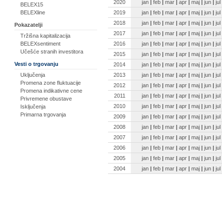
2020
jan
|
feb
|
mar
|
apr
|
maj
|
jun
|
jul
BELEX15
2019
jan
|
feb
|
mar
|
apr
|
maj
|
jun
|
jul
BELEXline
2018
jan
|
feb
|
mar
|
apr
|
maj
|
jun
|
jul
Pokazatelji
2017
jan
|
feb
|
mar
|
apr
|
maj
|
jun
|
jul
Tržišna kapitalizacija
2016
jan
|
feb
|
mar
|
apr
|
maj
|
jun
|
jul
BELEXsentiment
Učešće stranih investitora
2015
jan
|
feb
|
mar
|
apr
|
maj
|
jun
|
jul
Vesti o trgovanju
2014
jan
|
feb
|
mar
|
apr
|
maj
|
jun
|
jul
2013
jan
|
feb
|
mar
|
apr
|
maj
|
jun
|
jul
Uključenja
Promena zone fluktuacije
2012
jan
|
feb
|
mar
|
apr
|
maj
|
jun
|
jul
Promena indikativne cene
2011
jan
|
feb
|
mar
|
apr
|
maj
|
jun
|
jul
Privremene obustave
2010
jan
|
feb
|
mar
|
apr
|
maj
|
jun
|
jul
Isključenja
Primarna trgovanja
2009
jan
|
feb
|
mar
|
apr
|
maj
|
jun
|
jul
2008
jan
|
feb
|
mar
|
apr
|
maj
|
jun
|
jul
2007
jan
|
feb
|
mar
|
apr
|
maj
|
jun
|
jul
2006
jan
|
feb
|
mar
|
apr
|
maj
|
jun
|
jul
2005
jan
|
feb
|
mar
|
apr
|
maj
|
jun
|
jul
2004
jan
|
feb
|
mar
|
apr
|
maj
|
jun
|
jul