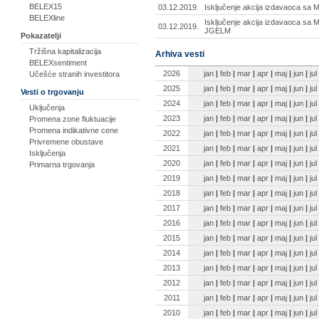
BELEX15
03.12.2019.
Isključenje akcija izdavaoca sa
BELEXline
Isključenje akcija izdavaoca sa M
03.12.2019.
JGELM
Pokazatelji
Tržišna kapitalizacija
Arhiva vesti
BELEXsentiment
2026
jan
|
feb
|
mar
|
apr
|
maj
|
jun
|
jul
Učešće stranih investitora
2025
jan
|
feb
|
mar
|
apr
|
maj
|
jun
|
jul
Vesti o trgovanju
2024
jan
|
feb
|
mar
|
apr
|
maj
|
jun
|
jul
Uključenja
2023
jan
|
feb
|
mar
|
apr
|
maj
|
jun
|
jul
Promena zone fluktuacije
Promena indikativne cene
2022
jan
|
feb
|
mar
|
apr
|
maj
|
jun
|
jul
Privremene obustave
2021
jan
|
feb
|
mar
|
apr
|
maj
|
jun
|
jul
Isključenja
2020
jan
|
feb
|
mar
|
apr
|
maj
|
jun
|
jul
Primarna trgovanja
2019
jan
|
feb
|
mar
|
apr
|
maj
|
jun
|
jul
2018
jan
|
feb
|
mar
|
apr
|
maj
|
jun
|
jul
2017
jan
|
feb
|
mar
|
apr
|
maj
|
jun
|
jul
2016
jan
|
feb
|
mar
|
apr
|
maj
|
jun
|
jul
2015
jan
|
feb
|
mar
|
apr
|
maj
|
jun
|
jul
2014
jan
|
feb
|
mar
|
apr
|
maj
|
jun
|
jul
2013
jan
|
feb
|
mar
|
apr
|
maj
|
jun
|
jul
2012
jan
|
feb
|
mar
|
apr
|
maj
|
jun
|
jul
2011
jan
|
feb
|
mar
|
apr
|
maj
|
jun
|
jul
2010
jan
|
feb
|
mar
|
apr
|
maj
|
jun
|
jul