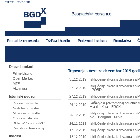
SRPSKI
|
ENGLISH
Podaci iz trgovanja
Tržišta i hartije
Proizvodi i usluge
Regulativa
Č
Dnevni podaci
Trgovanje - Vesti za decembar 2019 god
Prime Listing
Open Market
31.12.2019.
Isključenje akcija izdavaoca sa 
MTP
Isključenje akcija izdavaoca sa
27.12.2019.
Aktivnost
- POBD
27.12.2019.
Isključenje akcija izdavaoca sa 
Istorijski podaci
Rešenje o privremenoj obustavi 
Dnevne statistike
26.12.2019.
H a.d. , Kula - BRCK
Nedeljne statistike
Isključenje akcija izdavaoca sa 
Mesečne statistike
26.12.2019.
a.d. , Beograd - MINK
Godišnje statistike
Blokovi/Primarno/MC
24.12.2019.
Isključenje akcija izdavaoca sa M
Prijavljene transakcije
12.12.2019.
Isključenje akcija izdavaoca sa 
Indeksi
12.12.2019.
Isključenje akcija izdavaoca sa