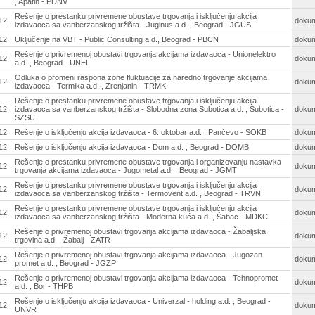
, Apatin - PDNV
Rešenje o prestanku privremene obustave trgovanja i isključenju akcija
12.
doku
izdavaoca sa vanberzanskog tržišta - Juginus a.d. , Beograd - JGUS
12.
Uključenje na VBT - Public Consulting a.d., Beograd - PBCN
doku
Rešenje o privremenoj obustavi trgovanja akcijama izdavaoca - Unionelektro
12.
doku
a.d. , Beograd - UNEL
Odluka o promeni raspona zone fluktuacije za naredno trgovanje akcijama
12.
doku
izdavaoca - Termika a.d. , Zrenjanin - TRMK
Rešenje o prestanku privremene obustave trgovanja i isključenju akcija
12.
izdavaoca sa vanberzanskog tržišta - Slobodna zona Subotica a.d. , Subotica -
doku
SZSU
12.
Rešenje o isključenju akcija izdavaoca - 6. oktobar a.d. , Pančevo - SOKB
doku
12.
Rešenje o isključenju akcija izdavaoca - Dom a.d. , Beograd - DOMB
doku
Rešenje o prestanku privremene obustave trgovanja i organizovanju nastavka
12.
doku
trgovanja akcijama izdavaoca - Jugometal a.d. , Beograd - JGMT
Rešenje o prestanku privremene obustave trgovanja i isključenju akcija
12.
doku
izdavaoca sa vanberzanskog tržišta - Termovent a.d. , Beograd - TRVN
Rešenje o prestanku privremene obustave trgovanja i isključenju akcija
12.
doku
izdavaoca sa vanberzanskog tržišta - Moderna kuća a.d. , Šabac - MDKC
Rešenje o privremenoj obustavi trgovanja akcijama izdavaoca - Žabaljska
12.
doku
trgovina a.d. , Žabalj - ZATR
Rešenje o privremenoj obustavi trgovanja akcijama izdavaoca - Jugozan
12.
doku
promet a.d. , Beograd - JGZP
Rešenje o privremenoj obustavi trgovanja akcijama izdavaoca - Tehnopromet
12.
doku
a.d. , Bor - THPB
Rešenje o isključenju akcija izdavaoca - Univerzal - holding a.d. , Beograd -
12.
doku
UNVR