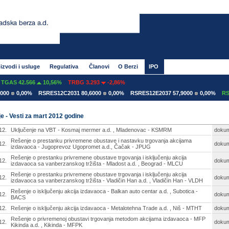
izvodi i usluge
Regulativa
Članovi
O Berzi
IPO
S 42.566
10,56%
TRBG 3.293
-2,86%
0,00%
RSRES12C2031 80,6000
0,00%
RSRES12E2037 57,9000
0,00%
RSRES1
e - Vesti za mart 2012 godine
12.
Uključenje na VBT - Kosmaj mermer a.d. , Mladenovac - KSMRM
doku
Rešenje o prestanku privremene obustave i nastavku trgovanja akcijama
12.
doku
izdavaoca - Jugoprevoz Ugopromet a.d., Čačak - JPUG
Rešenje o prestanku privremene obustave trgovanja i isključenju akcija
12.
doku
izdavaoca sa vanberzanskog tržišta - Mladost a.d. , Beograd - MLCU
Rešenje o prestanku privremene obustave trgovanja i isključenju akcija
12.
doku
izdavaoca sa vanberzanskog tržišta - Vladičin Han a.d. , Vladičin Han - VLDH
Rešenje o isključenju akcija izdavaoca - Balkan auto centar a.d. , Subotica -
12.
doku
BACS
12.
Rešenje o isključenju akcija izdavaoca - Metalotehna Trade a.d. , Niš - MTHT
doku
Rešenje o privremenoj obustavi trgovanja metodom akcijama izdavaoca - MFP
12.
doku
Kikinda a.d. , Kikinda - MFPK