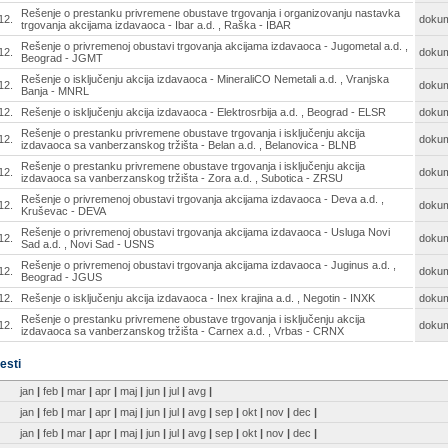
Rešenje o prestanku privremene obustave trgovanja i organizovanju nastavka
12.
doku
trgovanja akcijama izdavaoca - Ibar a.d. , Raška - IBAR
Rešenje o privremenoj obustavi trgovanja akcijama izdavaoca - Jugometal a.d. ,
12.
doku
Beograd - JGMT
Rešenje o isključenju akcija izdavaoca - MineraliCO Nemetali a.d. , Vranjska
12.
doku
Banja - MNRL
12.
Rešenje o isključenju akcija izdavaoca - Elektrosrbija a.d. , Beograd - ELSR
doku
Rešenje o prestanku privremene obustave trgovanja i isključenju akcija
12.
doku
izdavaoca sa vanberzanskog tržišta - Belan a.d. , Belanovica - BLNB
Rešenje o prestanku privremene obustave trgovanja i isključenju akcija
12.
doku
izdavaoca sa vanberzanskog tržišta - Zora a.d. , Subotica - ZRSU
Rešenje o privremenoj obustavi trgovanja akcijama izdavaoca - Deva a.d. ,
12.
doku
Kruševac - DEVA
Rešenje o privremenoj obustavi trgovanja akcijama izdavaoca - Usluga Novi
12.
doku
Sad a.d. , Novi Sad - USNS
Rešenje o privremenoj obustavi trgovanja akcijama izdavaoca - Juginus a.d. ,
12.
doku
Beograd - JGUS
12.
Rešenje o isključenju akcija izdavaoca - Inex krajina a.d. , Negotin - INXK
doku
Rešenje o prestanku privremene obustave trgovanja i isključenju akcija
12.
doku
izdavaoca sa vanberzanskog tržišta - Carnex a.d. , Vrbas - CRNX
esti
jan
|
feb
|
mar
|
apr
|
maj
|
jun
|
jul
|
avg
|
jan
|
feb
|
mar
|
apr
|
maj
|
jun
|
jul
|
avg
|
sep
|
okt
|
nov
|
dec
|
jan
|
feb
|
mar
|
apr
|
maj
|
jun
|
jul
|
avg
|
sep
|
okt
|
nov
|
dec
|