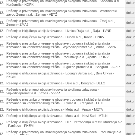
Rešenje o privremenoj obustavi trgovanja akcijama izdavaoca - Kopaonik a.d. ,
12.
doku
Kuršumlija - KOPK
Rešenje o privremenoj obustavi trgovanja akcijama izdavaoca - Veterinarski
12.
doku
zavod Zemun a.d. , Zemun - VETZ
Rešenje o privremenoj obustavi trgovanja akcijama izdavaoca - Zmaj a.d. ,
12.
doku
Zemun - ZMAJ
12.
Rešenje o isključenju akcija izdavaoca - Livnica Ralja a.d. , Ralja - LVNR
doku
12.
Rešenje o isključenju akcija izdavaoca - Dunav a.d. , Kovin - DNKV
doku
Rešenje o prestanku privremene obustave trgovanja i isključenju akcija
12.
doku
izdavaoca sa vanberzanskog tržišta - Vojvodinapromet a.d. , Vrbas - VVPR
Rešenje o prestanku privremene obustave trgovanja i isključenju akcija
12.
doku
izdavaoca sa vanberzanskog tržišta - Podunavlje a.d. , Apatin - PDNV
Rešenje o prestanku privremene obustave trgovanja i isključenju akcija
12.
doku
izdavaoca sa vanberzanskog tržišta - Jugozan promet a.d. , Beograd - JGZP
Rešenje o isključenju akcija izdavaoca - Ecoagri Serbia a.d. , Bela Crkva -
12.
doku
EKON
12.
Rešenje o isključenju akcija izdavaoca - Delo a.d. , Beograd - DELO
doku
Rešenje o privremenoj obustavi trgovanja akcijama izdavaoca -
12.
doku
Vojvodinapromet a.d. , Vrbas - VVPR
Rešenje o prestanku privremene obustave trgovanja i isključenju akcija
12.
doku
izdavaoca sa vanberzanskog tržišta - Luxol a.d. , Zrenjanin - LUXL
12.
Rešenje o isključenju akcija izdavaoca - Metal a.d. , Apatin - META
doku
12.
Rešenje o isključenju akcija izdavaoca - Metal a.d. , Novi Sad - MTLN
doku
Rešenje o isključenju akcija izdavaoca - HIP - Petrohemija u restrukturiranju a.d.
12.
doku
, Pančevo - PHEM
Rešenje o privremenoj obustavi trgovanja akcijama izdavaoca - Podunavlje a.d.
12.
doku