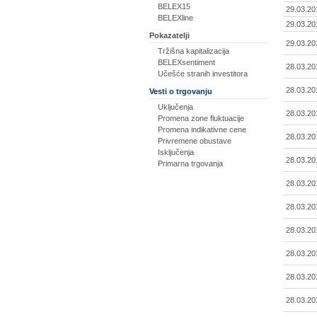
BELEX15
29.03.20
BELEXline
29.03.20
Pokazatelji
29.03.20
Tržišna kapitalizacija
BELEXsentiment
28.03.20
Učešće stranih investitora
28.03.20
Vesti o trgovanju
Uključenja
28.03.20
Promena zone fluktuacije
Promena indikativne cene
28.03.20
Privremene obustave
Isključenja
28.03.20
Primarna trgovanja
28.03.20
28.03.20
28.03.20
28.03.20
28.03.20
28.03.20