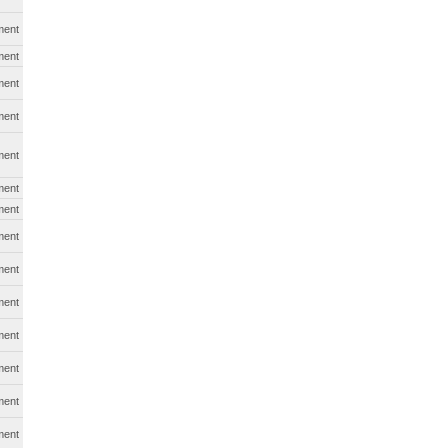
ment
ment
ment
ment
ment
ment
ment
ment
ment
ment
ment
ment
ment
ment