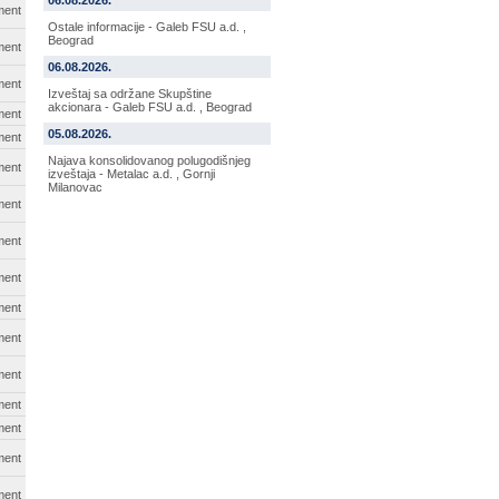
06.08.2026.
ment
Ostale informacije - Galeb FSU a.d. ,
Beograd
ment
06.08.2026.
ment
Izveštaj sa održane Skupštine
akcionara - Galeb FSU a.d. , Beograd
ment
05.08.2026.
ment
Najava konsolidovanog polugodišnjeg
ment
izveštaja - Metalac a.d. , Gornji
Milanovac
ment
ment
ment
ment
ment
ment
ment
ment
ment
ment