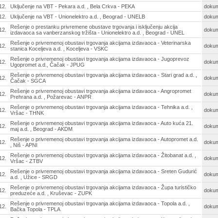
12.
Uključenje na VBT - Pekara a.d. , Bela Crkva - PEKA
doku
12.
Uključenje na VBT - Unionelektro a.d. , Beograd - UNELB
doku
Rešenje o prestanku privremene obustave trgovanja i isključenju akcija
12.
doku
izdavaoca sa vanberzanskog tržišta - Unionelektro a.d. , Beograd - UNEL
Rešenje o privremenoj obustavi trgovanja akcijama izdavaoca - Veterinarska
12.
doku
stanica Koceljeva a.d. , Koceljeva - VSKC
Rešenje o privremenoj obustavi trgovanja akcijama izdavaoca - Jugoprevoz
12.
doku
Ugopromet a.d., Čačak - JPUG
Rešenje o privremenoj obustavi trgovanja akcijama izdavaoca - Stari grad a.d. ,
12.
doku
Čačak - SGCA
Rešenje o privremenoj obustavi trgovanja akcijama izdavaoca - Angropromet
12.
doku
Prehrana a.d. , Požarevac - ANPR
Rešenje o privremenoj obustavi trgovanja akcijama izdavaoca - Tehnika a.d. ,
12.
doku
Vršac - THNK
Rešenje o privremenoj obustavi trgovanja akcijama izdavaoca - Auto kuća 21.
12.
doku
maj a.d. , Beograd - AKDM
Rešenje o privremenoj obustavi trgovanja akcijama izdavaoca - Autopromet a.d.
12.
doku
, Niš - APNI
Rešenje o privremenoj obustavi trgovanja akcijama izdavaoca - Žitobanat a.d. ,
12.
doku
Vršac - ZTBV
Rešenje o privremenoj obustavi trgovanja akcijama izdavaoca - Sreten Gudurić
12.
doku
a.d. , Užice - SRGD
Rešenje o privremenoj obustavi trgovanja akcijama izdavaoca - Župa turističko
12.
doku
preduzeće a.d. , Kruševac - ZUPK
Rešenje o privremenoj obustavi trgovanja akcijama izdavaoca - Topola a.d. ,
12.
doku
Bačka Topola - TPLA