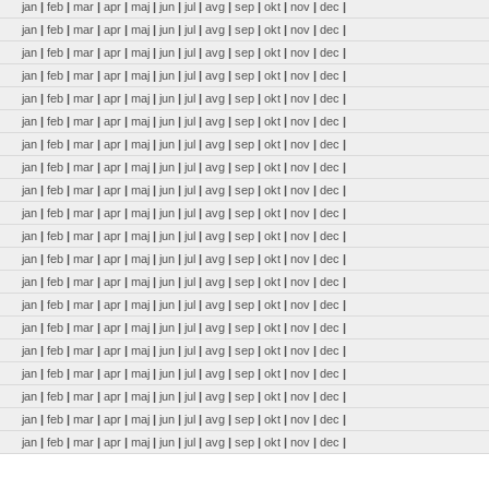
jan
|
feb
|
mar
|
apr
|
maj
|
jun
|
jul
|
avg
|
sep
|
okt
|
nov
|
dec
|
jan
|
feb
|
mar
|
apr
|
maj
|
jun
|
jul
|
avg
|
sep
|
okt
|
nov
|
dec
|
jan
|
feb
|
mar
|
apr
|
maj
|
jun
|
jul
|
avg
|
sep
|
okt
|
nov
|
dec
|
jan
|
feb
|
mar
|
apr
|
maj
|
jun
|
jul
|
avg
|
sep
|
okt
|
nov
|
dec
|
jan
|
feb
|
mar
|
apr
|
maj
|
jun
|
jul
|
avg
|
sep
|
okt
|
nov
|
dec
|
jan
|
feb
|
mar
|
apr
|
maj
|
jun
|
jul
|
avg
|
sep
|
okt
|
nov
|
dec
|
jan
|
feb
|
mar
|
apr
|
maj
|
jun
|
jul
|
avg
|
sep
|
okt
|
nov
|
dec
|
jan
|
feb
|
mar
|
apr
|
maj
|
jun
|
jul
|
avg
|
sep
|
okt
|
nov
|
dec
|
jan
|
feb
|
mar
|
apr
|
maj
|
jun
|
jul
|
avg
|
sep
|
okt
|
nov
|
dec
|
jan
|
feb
|
mar
|
apr
|
maj
|
jun
|
jul
|
avg
|
sep
|
okt
|
nov
|
dec
|
jan
|
feb
|
mar
|
apr
|
maj
|
jun
|
jul
|
avg
|
sep
|
okt
|
nov
|
dec
|
jan
|
feb
|
mar
|
apr
|
maj
|
jun
|
jul
|
avg
|
sep
|
okt
|
nov
|
dec
|
jan
|
feb
|
mar
|
apr
|
maj
|
jun
|
jul
|
avg
|
sep
|
okt
|
nov
|
dec
|
jan
|
feb
|
mar
|
apr
|
maj
|
jun
|
jul
|
avg
|
sep
|
okt
|
nov
|
dec
|
jan
|
feb
|
mar
|
apr
|
maj
|
jun
|
jul
|
avg
|
sep
|
okt
|
nov
|
dec
|
jan
|
feb
|
mar
|
apr
|
maj
|
jun
|
jul
|
avg
|
sep
|
okt
|
nov
|
dec
|
jan
|
feb
|
mar
|
apr
|
maj
|
jun
|
jul
|
avg
|
sep
|
okt
|
nov
|
dec
|
jan
|
feb
|
mar
|
apr
|
maj
|
jun
|
jul
|
avg
|
sep
|
okt
|
nov
|
dec
|
jan
|
feb
|
mar
|
apr
|
maj
|
jun
|
jul
|
avg
|
sep
|
okt
|
nov
|
dec
|
jan
|
feb
|
mar
|
apr
|
maj
|
jun
|
jul
|
avg
|
sep
|
okt
|
nov
|
dec
|