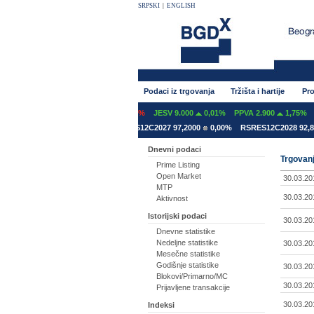
SRPSKI
|
ENGLISH
Podaci iz trgovanja
Tržišta i hartije
Pro
600
0,00%
GFOM 1.399
-0,07%
JESV 9.000
0,01%
PPVA 2.900
1,75%
TGA
2A2031 78,5000
0,00%
RSRES12C2027 97,2000
0,00%
RSRES12C2028 92,8000
Dnevni podaci
Trgovanj
Prime Listing
Open Market
30.03.20
MTP
30.03.20
Aktivnost
Istorijski podaci
30.03.20
Dnevne statistike
Nedeljne statistike
30.03.20
Mesečne statistike
Godišnje statistike
30.03.20
Blokovi/Primarno/MC
30.03.20
Prijavljene transakcije
30.03.20
Indeksi