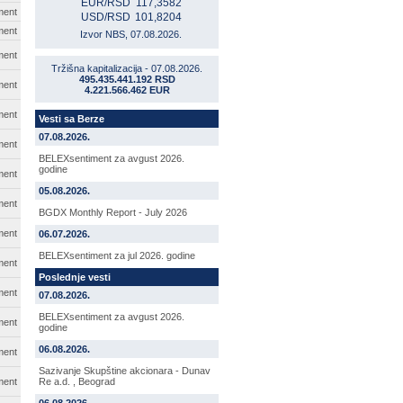
EUR/RSD
117,3582
ment
USD/RSD
101,8204
ment
Izvor NBS, 07.08.2026.
ment
Tržišna kapitalizacija - 07.08.2026.
495.435.441.192 RSD
ment
4.221.566.462 EUR
ment
Vesti sa Berze
07.08.2026.
ment
BELEXsentiment za avgust 2026.
godine
ment
05.08.2026.
ment
BGDX Monthly Report - July 2026
ment
06.07.2026.
BELEXsentiment za jul 2026. godine
ment
Poslednje vesti
ment
07.08.2026.
BELEXsentiment za avgust 2026.
ment
godine
06.08.2026.
ment
Sazivanje Skupštine akcionara - Dunav
ment
Re a.d. , Beograd