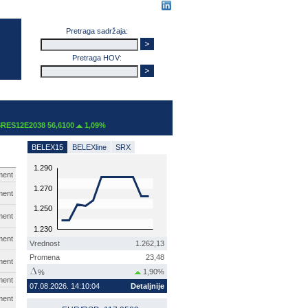
Pretraga sadržaja:
Pretraga HOV:
2E2038 56,6100
1,09%
BELEX15
BELEXline
SRX
1.290
ment
1.270
ment
1.250
ment
1.230
ment
Vrednost
1.262,13
Promena
23,48
ment
1,90%
%
ment
07.08.2026. 14:10:04
Detaljnije
ment