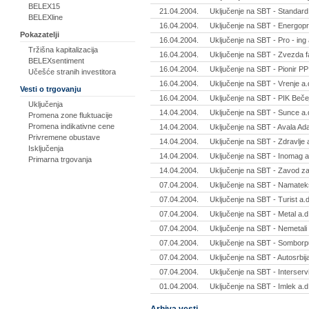
BELEX15
21.04.2004.
Uključenje na SBT - Standar
BELEXline
16.04.2004.
Uključenje na SBT - Energopr
Pokazatelji
16.04.2004.
Uključenje na SBT - Pro - ing
Tržišna kapitalizacija
16.04.2004.
Uključenje na SBT - Zvezda f
BELEXsentiment
16.04.2004.
Uključenje na SBT - Pionir P
Učešće stranih investitora
16.04.2004.
Uključenje na SBT - Vrenje a
Vesti o trgovanju
16.04.2004.
Uključenje na SBT - PIK Bečej
Uključenja
14.04.2004.
Uključenje na SBT - Sunce a
Promena zone fluktuacije
Promena indikativne cene
14.04.2004.
Uključenje na SBT - Avala Ad
Privremene obustave
14.04.2004.
Uključenje na SBT - Zdravlje
Isključenja
14.04.2004.
Uključenje na SBT - Inomag a
Primarna trgovanja
14.04.2004.
Uključenje na SBT - Zavod za
07.04.2004.
Uključenje na SBT - Namateks
07.04.2004.
Uključenje na SBT - Turist a
07.04.2004.
Uključenje na SBT - Metal a.d
07.04.2004.
Uključenje na SBT - Nemetali 
07.04.2004.
Uključenje na SBT - Somborp
07.04.2004.
Uključenje na SBT - Autosrbij
07.04.2004.
Uključenje na SBT - Interserv
01.04.2004.
Uključenje na SBT - Imlek a.
Arhiva vesti