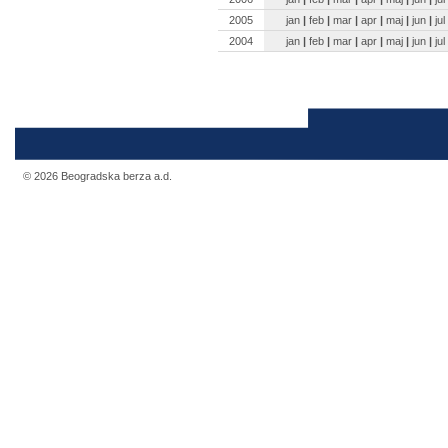
2005
jan
|
feb
|
mar
|
apr
|
maj
|
jun
|
jul
2004
jan
|
feb
|
mar
|
apr
|
maj
|
jun
|
jul
© 2026 Beogradska berza a.d.