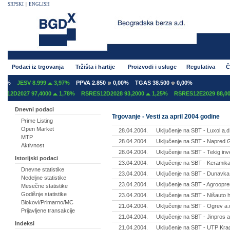
SRPSKI
|
ENGLISH
Podaci iz trgovanja
Tržišta i hartije
Proizvodi i usluge
Regulativa
Č
0%
JESV 8.999
3,97%
PPVA 2.850
0,00%
TGAS 38.500
0,00%
12D2027 97,4000
1,78%
RSRES12D2028 93,2000
1,25%
RSRES12E2029 88,000
Dnevni podaci
Trgovanje - Vesti za april 2004 godine
Prime Listing
Open Market
28.04.2004.
Uključenje na SBT - Luxol a.d
MTP
28.04.2004.
Uključenje na SBT - Napred 
Aktivnost
28.04.2004.
Uključenje na SBT - Tekig inv
Istorijski podaci
23.04.2004.
Uključenje na SBT - Keramika
Dnevne statistike
23.04.2004.
Uključenje na SBT - Dunavka 
Nedeljne statistike
23.04.2004.
Uključenje na SBT - Agroopr
Mesečne statistike
Godišnje statistike
23.04.2004.
Uključenje na SBT - Nišauto h
Blokovi/Primarno/MC
21.04.2004.
Uključenje na SBT - Ogrev a.
Prijavljene transakcije
21.04.2004.
Uključenje na SBT - Jinpros 
Indeksi
21.04.2004.
Uključenje na SBT - UTP Kra