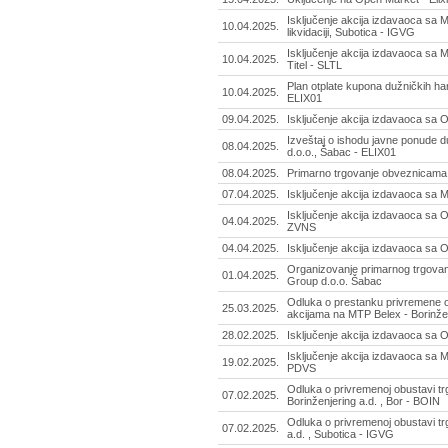
Isključenje akcija izdavaoca sa 
10.04.2025.
likvidaciji, Subotica - IGVG
Isključenje akcija izdavaoca sa MT
10.04.2025.
Titel - SLTL
Plan otplate kupona dužničkih hart
10.04.2025.
ELIX01
09.04.2025.
Isključenje akcija izdavaoca sa
Izveštaj o ishodu javne ponude du
08.04.2025.
d.o.o., Šabac - ELIX01
08.04.2025.
Primarno trgovanje obveznicama 
07.04.2025.
Isključenje akcija izdavaoca sa
Isključenje akcija izdavaoca sa
04.04.2025.
ZVNS
04.04.2025.
Isključenje akcija izdavaoca sa
Organizovanje primarnog trgovanj
01.04.2025.
Group d.o.o. Šabac
Odluka o prestanku privremene o
25.03.2025.
akcijama na MTP Belex - Borinženje
28.02.2025.
Isključenje akcija izdavaoca s
Isključenje akcija izdavaoca sa 
19.02.2025.
PDVS
Odluka o privremenoj obustavi t
07.02.2025.
Borinženjering a.d. , Bor - BOIN
Odluka o privremenoj obustavi t
07.02.2025.
a.d. , Subotica - IGVG