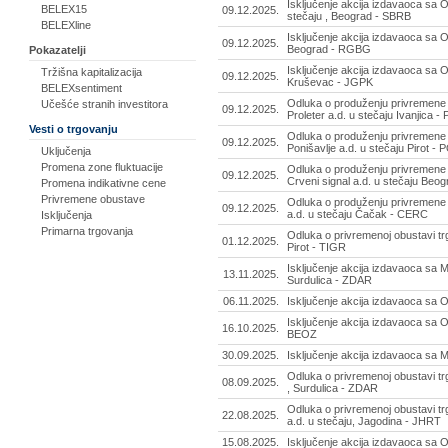
Isključenje akcija izdavaoca sa
BELEX15
09.12.2025.
stečaju , Beograd - SBRB
BELEXline
Isključenje akcija izdavaoca sa
09.12.2025.
Beograd - RGBG
Pokazatelji
Isključenje akcija izdavaoca s
Tržišna kapitalizacija
09.12.2025.
Kruševac - JGPK
BELEXsentiment
Odluka o produženju privremene 
Učešće stranih investitora
09.12.2025.
Proleter a.d. u stečaju Ivanjica -
Vesti o trgovanju
Odluka o produženju privremene 
09.12.2025.
Ponišavlje a.d. u stečaju Pirot - 
Uključenja
Promena zone fluktuacije
Odluka o produženju privremene 
09.12.2025.
Crveni signal a.d. u stečaju Be
Promena indikativne cene
Privremene obustave
Odluka o produženju privremene 
09.12.2025.
a.d. u stečaju Čačak - CERC
Isključenja
Primarna trgovanja
Odluka o privremenoj obustavi tr
01.12.2025.
Pirot - TIGR
Isključenje akcija izdavaoca sa MT
13.11.2025.
Surdulica - ZDAR
06.11.2025.
Isključenje akcija izdavaoca sa
Isključenje akcija izdavaoca sa
16.10.2025.
BEOZ
30.09.2025.
Isključenje akcija izdavaoca sa 
Odluka o privremenoj obustavi t
08.09.2025.
, Surdulica - ZDAR
Odluka o privremenoj obustavi t
22.08.2025.
a.d. u stečaju, Jagodina - JHRT
15.08.2025.
Isključenje akcija izdavaoca s