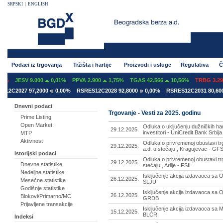
SRPSKI
|
ENGLISH
Podaci iz trgovanja
Tržišta i hartije
Proizvodi i usluge
Regulativa
Č
JESV 9.000
0,01%
PPVA 2.900
1,75%
TGAS 42.566
10,56%
TRBG 3.293
-
2027 97,2000
0,00%
RSRES12C2028 92,8000
0,00%
RSRES12C2031 80,6000
0
Dnevni podaci
Trgovanje - Vesti za 2025. godinu
Prime Listing
Open Market
Odluka o uključenju dužničkih har
29.12.2025.
investitori - UniCredit Bank Srb
MTP
Aktivnost
Odluka o privremenoj obustavi 
29.12.2025.
a.d. u stečaju , Kragujevac - GF
Istorijski podaci
Odluka o privremenoj obustavi tr
29.12.2025.
Dnevne statistike
stećaju , Arilje - FSIL
Nedeljne statistike
Isključenje akcija izdavaoca sa
26.12.2025.
Mesečne statistike
SLJU
Godišnje statistike
Isključenje akcija izdavaoca sa 
26.12.2025.
Blokovi/Primarno/MC
GRDB
Prijavljene transakcije
Isključenje akcija izdavaoca sa 
15.12.2025.
BLCR
Indeksi