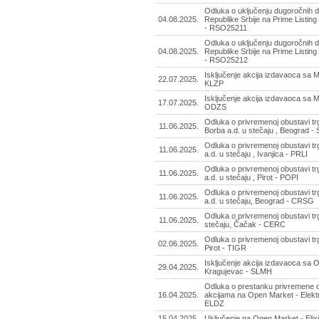
Odluka o uključenju dugoročnih d
04.08.2025.
Republike Srbije na Prime Listing
- RSO25211
Odluka o uključenju dugoročnih d
04.08.2025.
Republike Srbije na Prime Listing
- RSO25212
Isključenje akcija izdavaoca sa 
22.07.2025.
KLZP
Isključenje akcija izdavaoca sa M
17.07.2025.
ODZS
Odluka o privremenoj obustavi t
11.06.2025.
Borba a.d. u stečaju , Beograd -
Odluka o privremenoj obustavi tr
11.06.2025.
a.d. u stečaju , Ivanjica - PRLI
Odluka o privremenoj obustavi tr
11.06.2025.
a.d. u stečaju , Pirot - POPI
Odluka o privremenoj obustavi tr
11.06.2025.
a.d. u stečaju, Beograd - CRSG
Odluka o privremenoj obustavi tr
11.06.2025.
stečaju, Čačak - CERC
Odluka o privremenoj obustavi tr
02.06.2025.
Pirot - TIGR
Isključenje akcija izdavaoca sa
29.04.2025.
Kragujevac - SLMH
Odluka o prestanku privremene o
16.04.2025.
akcijama na Open Market - Elektrod
ELDZ
15.04.2025.
Uključenje na Open Market - Elix