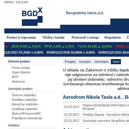
SRPSKI
|
ENGLISH
Podaci iz trgovanja
Tržišta i hartije
Proizvodi i usluge
Regulativa
Č
07%
JESV 9.000
0,01%
PPVA 2.900
1,75%
TGAS 42.566
10,56%
TRBG 3.29
S12C2027 97,2000
0,00%
RSRES12C2028 92,8000
0,00%
RSRES12C2031 80,60
Dnevni podaci
Pregled
Istorijski
Informator
Vesti
Prime Listing
U skladu sa Zakonom o tržištu kapital
Open Market
nije odgovorna za istinitost i celo
MTP
joj dostavi izdavalac, odnosno d
Aktivnost
izvršavanja obaveza izveštavanja k
aktima
Istorijski podaci
Dnevne statistike
Aerodrom Nikola Tesla a.d. , B
Nedeljne statistike
Mesečne statistike
Najava dostavljanja informatora o
22.03.2017.
Beograd
Godišnje statistike
Blokovi/Primarno/MC
22.03.2017.
Predlog Statuta - Aerodrom Nikol
Prijavljene transakcije
22.03.2017.
Sazivanje vanredne Skupštine ak
Indeksi