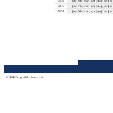
2006
jan
|
feb
|
mar
|
apr
|
maj
|
jun
|
jul
2005
jan
|
feb
|
mar
|
apr
|
maj
|
jun
|
jul
2004
jan
|
feb
|
mar
|
apr
|
maj
|
jun
|
jul
© 2026 Beogradska berza a.d.