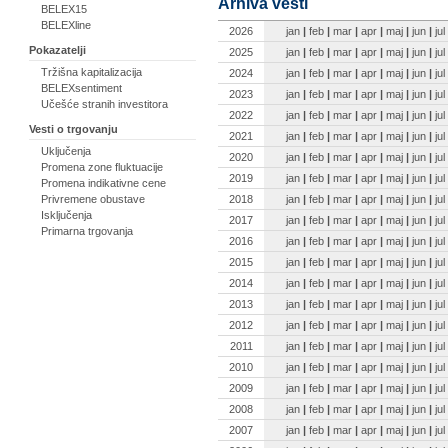
Arhiva vesti
BELEX15
BELEXline
2026
jan
|
feb
|
mar
|
apr
|
maj
|
jun
|
jul
Pokazatelji
2025
jan
|
feb
|
mar
|
apr
|
maj
|
jun
|
jul
Tržišna kapitalizacija
2024
jan
|
feb
|
mar
|
apr
|
maj
|
jun
|
jul
BELEXsentiment
2023
jan
|
feb
|
mar
|
apr
|
maj
|
jun
|
jul
Učešće stranih investitora
2022
jan
|
feb
|
mar
|
apr
|
maj
|
jun
|
jul
Vesti o trgovanju
2021
jan
|
feb
|
mar
|
apr
|
maj
|
jun
|
jul
Uključenja
2020
jan
|
feb
|
mar
|
apr
|
maj
|
jun
|
jul
Promena zone fluktuacije
2019
jan
|
feb
|
mar
|
apr
|
maj
|
jun
|
jul
Promena indikativne cene
2018
jan
|
feb
|
mar
|
apr
|
maj
|
jun
|
jul
Privremene obustave
Isključenja
2017
jan
|
feb
|
mar
|
apr
|
maj
|
jun
|
jul
Primarna trgovanja
2016
jan
|
feb
|
mar
|
apr
|
maj
|
jun
|
jul
2015
jan
|
feb
|
mar
|
apr
|
maj
|
jun
|
jul
2014
jan
|
feb
|
mar
|
apr
|
maj
|
jun
|
jul
2013
jan
|
feb
|
mar
|
apr
|
maj
|
jun
|
jul
2012
jan
|
feb
|
mar
|
apr
|
maj
|
jun
|
jul
2011
jan
|
feb
|
mar
|
apr
|
maj
|
jun
|
jul
2010
jan
|
feb
|
mar
|
apr
|
maj
|
jun
|
jul
2009
jan
|
feb
|
mar
|
apr
|
maj
|
jun
|
jul
2008
jan
|
feb
|
mar
|
apr
|
maj
|
jun
|
jul
2007
jan
|
feb
|
mar
|
apr
|
maj
|
jun
|
jul