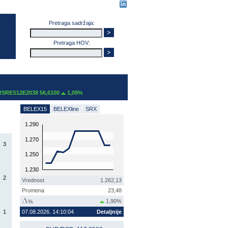
Pretraga sadržaja:
Pretraga HOV:
RES12E2038 56,6100
1,09%
BELEX15
BELEXline
SRX
1.290
1.270
3
1.250
1.230
2
Vrednost
1.262,13
Promena
23,48
1,90%
%
1
07.08.2026. 14:10:04
Detaljnije