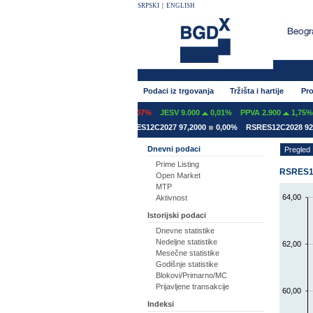
SRPSKI
|
ENGLISH
Podaci iz trgovanja
Tržišta i hartije
Pro
INT 600
0,00%
GFOM 1.399
-0,07%
JESV 9.000
0,01%
PPVA 2.900
1,75%
ES12A2031 78,5000
0,00%
RSRES12C2027 97,2000
0,00%
RSRES12C2028 92,8
Dnevni podaci
Pregled
Prime Listing
RSRES12
Open Market
MTP
64,00
Aktivnost
Istorijski podaci
Dnevne statistike
Nedeljne statistike
62,00
Mesečne statistike
Godišnje statistike
Blokovi/Primarno/MC
Prijavljene transakcije
60,00
Indeksi