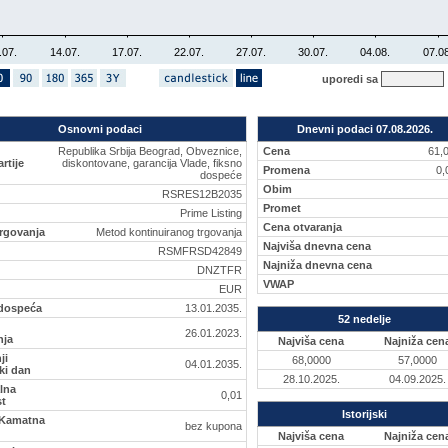
.07.
14.07.
17.07.
22.07.
27.07.
30.07.
04.08.
07.08
uporedi sa
Osnovni podaci
Dnevni podaci 07.08.2026.
Republika Srbija Beograd, Obveznice,
Cena
61,
rtije
diskontovane, garancija Vlade, fiksno
Promena
0
dospeće
Obim
RSRES12B2035
Promet
Prime Listing
Cena otvaranja
rgovanja
Metod kontinuiranog trgovanja
Najviša dnevna cena
RSMFRSD42849
Najniža dnevna cena
DNZTFR
VWAP
EUR
dospeća
13.01.2035.
52 nedelje
26.01.2023.
nja
Najviša cena
Najniža cen
ji
68,0000
57,0000
04.01.2035.
ki dan
28.10.2025.
04.09.2025.
lna
0,01
st
Istorijski
Kamatna
bez kupona
Najviša cena
Najniža cen