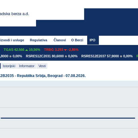
izvodi i usluge
Regulativa
Članovi
O Berzi
IPO
TGAS 42.566
10,56%
TRBG 3.293
-2,86%
000
0,00%
RSRES12C2031 80,6000
0,00%
RSRES12E2037 57,9000
0,00%
RS
Istorijski
Informator
Vesti
B2035 - Republika Srbija, Beograd - 07.08.2026.