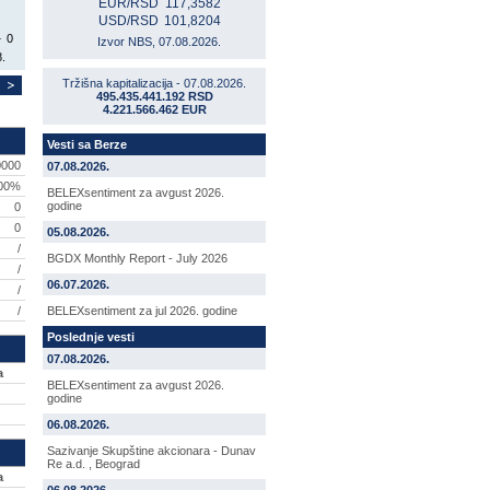
EUR/RSD
117,3582
USD/RSD
101,8204
0
Izvor NBS, 07.08.2026.
.
Tržišna kapitalizacija - 07.08.2026.
495.435.441.192 RSD
4.221.566.462 EUR
Vesti sa Berze
0000
07.08.2026.
,00%
BELEXsentiment za avgust 2026.
godine
0
0
05.08.2026.
/
BGDX Monthly Report - July 2026
/
06.07.2026.
/
/
BELEXsentiment za jul 2026. godine
Poslednje vesti
07.08.2026.
a
BELEXsentiment za avgust 2026.
godine
06.08.2026.
Sazivanje Skupštine akcionara - Dunav
Re a.d. , Beograd
a