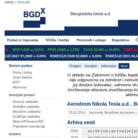
SRPSKI
|
ENGLISH
Podaci iz trgovanja
Tržišta i hartije
Proizvodi i usluge
Regulativa
Č
07%
JESV 9.000
0,01%
PPVA 2.900
1,75%
TGAS 42.566
10,56%
TRBG 3.29
12C2027 97,2000
0,00%
RSRES12C2028 92,8000
0,00%
RSRES12C2031 80,600
Dnevni podaci
Pregled
Istorijski
Informator
Vesti
Prime Listing
U skladu sa Zakonom o tržištu kapital
Open Market
nije odgovorna za istinitost i celo
MTP
joj dostavi izdavalac, odnosno d
Aktivnost
izvršavanja obaveza izveštavanja k
aktima
Istorijski podaci
Dnevne statistike
Aerodrom Nikola Tesla a.d. , B
Nedeljne statistike
Mesečne statistike
23.01.2014.
Sazivanje Skupštine akcionara -
Godišnje statistike
Blokovi/Primarno/MC
Arhiva vesti
Prijavljene transakcije
2026
jan
|
feb
|
mar
|
apr
|
maj
|
jun
|
jul
Indeksi
2025
jan
|
feb
|
mar
|
apr
|
maj
|
jun
|
jul