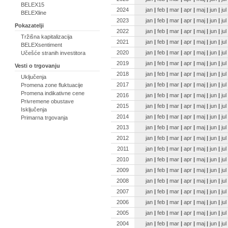
BELEX15
2024
jan
|
feb
|
mar
|
apr
|
maj
|
jun
|
jul
BELEXline
2023
jan
|
feb
|
mar
|
apr
|
maj
|
jun
|
jul
Pokazatelji
2022
jan
|
feb
|
mar
|
apr
|
maj
|
jun
|
jul
Tržišna kapitalizacija
2021
jan
|
feb
|
mar
|
apr
|
maj
|
jun
|
jul
BELEXsentiment
2020
jan
|
feb
|
mar
|
apr
|
maj
|
jun
|
jul
Učešće stranih investitora
2019
jan
|
feb
|
mar
|
apr
|
maj
|
jun
|
jul
Vesti o trgovanju
2018
jan
|
feb
|
mar
|
apr
|
maj
|
jun
|
jul
Uključenja
2017
jan
|
feb
|
mar
|
apr
|
maj
|
jun
|
jul
Promena zone fluktuacije
Promena indikativne cene
2016
jan
|
feb
|
mar
|
apr
|
maj
|
jun
|
jul
Privremene obustave
2015
jan
|
feb
|
mar
|
apr
|
maj
|
jun
|
jul
Isključenja
2014
jan
|
feb
|
mar
|
apr
|
maj
|
jun
|
jul
Primarna trgovanja
2013
jan
|
feb
|
mar
|
apr
|
maj
|
jun
|
jul
2012
jan
|
feb
|
mar
|
apr
|
maj
|
jun
|
jul
2011
jan
|
feb
|
mar
|
apr
|
maj
|
jun
|
jul
2010
jan
|
feb
|
mar
|
apr
|
maj
|
jun
|
jul
2009
jan
|
feb
|
mar
|
apr
|
maj
|
jun
|
jul
2008
jan
|
feb
|
mar
|
apr
|
maj
|
jun
|
jul
2007
jan
|
feb
|
mar
|
apr
|
maj
|
jun
|
jul
2006
jan
|
feb
|
mar
|
apr
|
maj
|
jun
|
jul
2005
jan
|
feb
|
mar
|
apr
|
maj
|
jun
|
jul
2004
jan
|
feb
|
mar
|
apr
|
maj
|
jun
|
jul