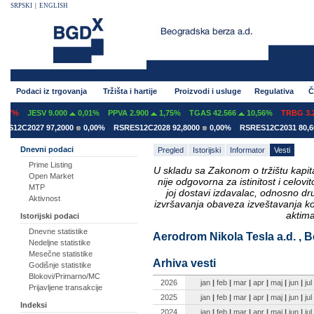
SRPSKI
|
ENGLISH
Podaci iz trgovanja
Tržišta i hartije
Proizvodi i usluge
Regulativa
Č
07%
JESV 9.000
0,01%
PPVA 2.900
1,75%
TGAS 42.566
10,56%
TRBG 3.29
12C2027 97,2000
0,00%
RSRES12C2028 92,8000
0,00%
RSRES12C2031 80,600
Dnevni podaci
Pregled
Istorijski
Informator
Vesti
Prime Listing
U skladu sa Zakonom o tržištu kapital
Open Market
nije odgovorna za istinitost i celo
MTP
joj dostavi izdavalac, odnosno d
Aktivnost
izvršavanja obaveza izveštavanja k
aktima
Istorijski podaci
Dnevne statistike
Aerodrom Nikola Tesla a.d. , B
Nedeljne statistike
Mesečne statistike
Arhiva vesti
Godišnje statistike
Blokovi/Primarno/MC
2026
jan
|
feb
|
mar
|
apr
|
maj
|
jun
|
jul
Prijavljene transakcije
2025
jan
|
feb
|
mar
|
apr
|
maj
|
jun
|
jul
Indeksi
2024
jan
|
feb
|
mar
|
apr
|
maj
|
jun
|
jul