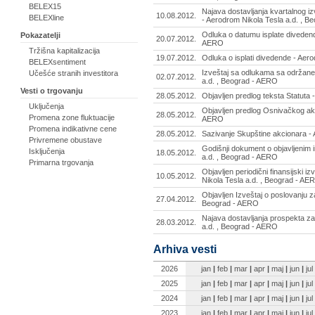
BELEX15
Najava dostavljanja kvartalnog iz
10.08.2012.
BELEXline
- Aerodrom Nikola Tesla a.d. , 
Odluka o datumu isplate divedend
Pokazatelji
20.07.2012.
AERO
Tržišna kapitalizacija
19.07.2012.
Odluka o isplati divedende - Aer
BELEXsentiment
Izveštaj sa odlukama sa održane
Učešće stranih investitora
02.07.2012.
a.d. , Beograd - AERO
Vesti o trgovanju
28.05.2012.
Objavljen predlog teksta Statuta
Uključenja
Objavljen predlog Osnivačkog akt
28.05.2012.
Promena zone fluktuacije
AERO
Promena indikativne cene
28.05.2012.
Sazivanje Skupštine akcionara -
Privremene obustave
Godišnji dokument o objavljenim 
Isključenja
18.05.2012.
a.d. , Beograd - AERO
Primarna trgovanja
Objavljen periodični finansijski i
10.05.2012.
Nikola Tesla a.d. , Beograd - AE
Objavljen Izveštaj o poslovanju z
27.04.2012.
Beograd - AERO
Najava dostavljanja prospekta za
28.03.2012.
a.d. , Beograd - AERO
Arhiva vesti
2026
jan
|
feb
|
mar
|
apr
|
maj
|
jun
|
jul
2025
jan
|
feb
|
mar
|
apr
|
maj
|
jun
|
jul
2024
jan
|
feb
|
mar
|
apr
|
maj
|
jun
|
jul
2023
jan
|
feb
|
mar
|
apr
|
maj
|
jun
|
jul