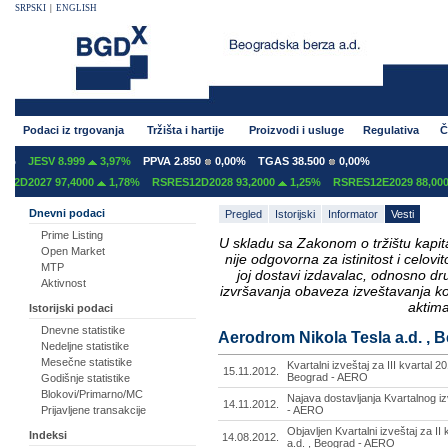
SRPSKI
|
ENGLISH
Podaci iz trgovanja
Tržišta i hartije
Proizvodi i usluge
Regulativa
Č
%
JESV 8.999
3,97%
PPVA 2.850
0,00%
TGAS 38.500
0,00%
2D2027 97,4000
1,78%
RSRES12D2028 93,2000
1,25%
RSRES12E2029 88,0000
Dnevni podaci
Pregled
Istorijski
Informator
Vesti
Prime Listing
U skladu sa Zakonom o tržištu kapital
Open Market
nije odgovorna za istinitost i celo
MTP
joj dostavi izdavalac, odnosno d
Aktivnost
izvršavanja obaveza izveštavanja k
aktima
Istorijski podaci
Dnevne statistike
Aerodrom Nikola Tesla a.d. , B
Nedeljne statistike
Mesečne statistike
Kvartalni izveštaj za III kvartal 
15.11.2012.
Beograd - AERO
Godišnje statistike
Blokovi/Primarno/MC
Najava dostavljanja Kvartalnog iz
14.11.2012.
Prijavljene transakcije
- AERO
Objavljen Kvartalni izveštaj za II
Indeksi
14.08.2012.
a.d. , Beograd - AERO