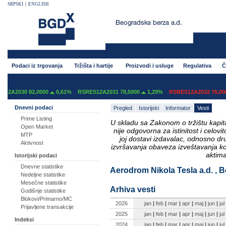
SRPSKI
|
ENGLISH
Podaci iz trgovanja
Tržišta i hartije
Proizvodi i usluge
Regulativa
Č
2A2030 82,0000
0,61%
RSRES12A2031 78,5000
1,29%
RSRES12A2032 76,0000
Dnevni podaci
Pregled
Istorijski
Informator
Vesti
Prime Listing
U skladu sa Zakonom o tržištu kapital
Open Market
nije odgovorna za istinitost i celo
MTP
joj dostavi izdavalac, odnosno d
Aktivnost
izvršavanja obaveza izveštavanja k
aktima
Istorijski podaci
Dnevne statistike
Aerodrom Nikola Tesla a.d. , B
Nedeljne statistike
Mesečne statistike
Arhiva vesti
Godišnje statistike
Blokovi/Primarno/MC
2026
jan
|
feb
|
mar
|
apr
|
maj
|
jun
|
jul
Prijavljene transakcije
2025
jan
|
feb
|
mar
|
apr
|
maj
|
jun
|
jul
Indeksi
2024
jan
|
feb
|
mar
|
apr
|
maj
|
jun
|
jul