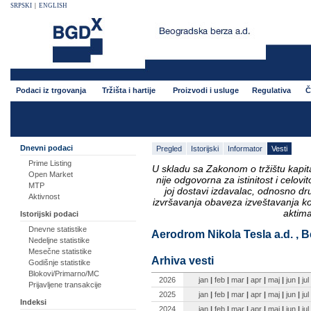
SRPSKI
|
ENGLISH
Podaci iz trgovanja
Tržišta i hartije
Proizvodi i usluge
Regulativa
Č
Dnevni podaci
Pregled
Istorijski
Informator
Vesti
Prime Listing
U skladu sa Zakonom o tržištu kapital
Open Market
nije odgovorna za istinitost i celo
MTP
joj dostavi izdavalac, odnosno d
Aktivnost
izvršavanja obaveza izveštavanja k
aktima
Istorijski podaci
Dnevne statistike
Aerodrom Nikola Tesla a.d. , B
Nedeljne statistike
Mesečne statistike
Arhiva vesti
Godišnje statistike
Blokovi/Primarno/MC
2026
jan
|
feb
|
mar
|
apr
|
maj
|
jun
|
jul
Prijavljene transakcije
2025
jan
|
feb
|
mar
|
apr
|
maj
|
jun
|
jul
Indeksi
2024
jan
|
feb
|
mar
|
apr
|
maj
|
jun
|
jul