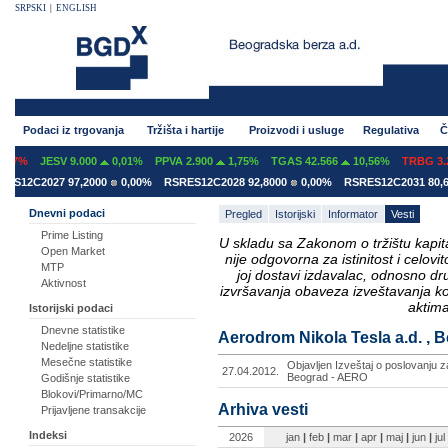
SRPSKI
|
ENGLISH
Podaci iz trgovanja
Tržišta i hartije
Proizvodi i usluge
Regulativa
Č
07%
JESV 9.000
0,01%
PPVA 2.900
1,75%
TGAS 42.566
10,56%
TRBG 3.29
S12C2027 97,2000
0,00%
RSRES12C2028 92,8000
0,00%
RSRES12C2031 80,60
Dnevni podaci
Pregled
Istorijski
Informator
Vesti
Prime Listing
U skladu sa Zakonom o tržištu kapital
Open Market
nije odgovorna za istinitost i celo
MTP
joj dostavi izdavalac, odnosno d
Aktivnost
izvršavanja obaveza izveštavanja k
aktima
Istorijski podaci
Dnevne statistike
Aerodrom Nikola Tesla a.d. , B
Nedeljne statistike
Mesečne statistike
Objavljen Izveštaj o poslovanju z
27.04.2012.
Beograd - AERO
Godišnje statistike
Blokovi/Primarno/MC
Arhiva vesti
Prijavljene transakcije
Indeksi
2026
jan
|
feb
|
mar
|
apr
|
maj
|
jun
|
jul