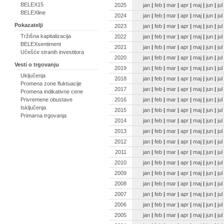
BELEX15
2025
jan
|
feb
|
mar
|
apr
|
maj
|
jun
|
jul
BELEXline
2024
jan
|
feb
|
mar
|
apr
|
maj
|
jun
|
jul
Pokazatelji
2023
jan
|
feb
|
mar
|
apr
|
maj
|
jun
|
jul
Tržišna kapitalizacija
2022
jan
|
feb
|
mar
|
apr
|
maj
|
jun
|
jul
BELEXsentiment
2021
jan
|
feb
|
mar
|
apr
|
maj
|
jun
|
jul
Učešće stranih investitora
2020
jan
|
feb
|
mar
|
apr
|
maj
|
jun
|
jul
Vesti o trgovanju
2019
jan
|
feb
|
mar
|
apr
|
maj
|
jun
|
jul
Uključenja
2018
jan
|
feb
|
mar
|
apr
|
maj
|
jun
|
jul
Promena zone fluktuacije
2017
jan
|
feb
|
mar
|
apr
|
maj
|
jun
|
jul
Promena indikativne cene
2016
jan
|
feb
|
mar
|
apr
|
maj
|
jun
|
jul
Privremene obustave
Isključenja
2015
jan
|
feb
|
mar
|
apr
|
maj
|
jun
|
jul
Primarna trgovanja
2014
jan
|
feb
|
mar
|
apr
|
maj
|
jun
|
jul
2013
jan
|
feb
|
mar
|
apr
|
maj
|
jun
|
jul
2012
jan
|
feb
|
mar
|
apr
|
maj
|
jun
|
jul
2011
jan
|
feb
|
mar
|
apr
|
maj
|
jun
|
jul
2010
jan
|
feb
|
mar
|
apr
|
maj
|
jun
|
jul
2009
jan
|
feb
|
mar
|
apr
|
maj
|
jun
|
jul
2008
jan
|
feb
|
mar
|
apr
|
maj
|
jun
|
jul
2007
jan
|
feb
|
mar
|
apr
|
maj
|
jun
|
jul
2006
jan
|
feb
|
mar
|
apr
|
maj
|
jun
|
jul
2005
jan
|
feb
|
mar
|
apr
|
maj
|
jun
|
jul