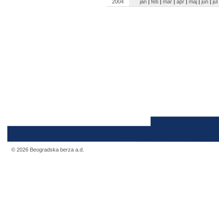
2004
jan
|
feb
|
mar
|
apr
|
maj
|
jun
|
jul
© 2026 Beogradska berza a.d.