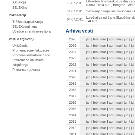
Objavljeni finansijski izveštaji z
BELEX15
15.07.2011.
Nikola Tesla a.d. , Beograd - AE
BELEXline
11.07.2011.
Sazivanje Skupštine akcionara - 
Pokazatelji
Izveštaj sa održane Skupštine ak
04.07.2011.
- AERO
Tržišna kapitalizacija
BELEXsentiment
Arhiva vesti
Učešće stranih investitora
Vesti o trgovanju
2026
jan
|
feb
|
mar
|
apr
|
maj
|
jun
|
jul
2025
jan
|
feb
|
mar
|
apr
|
maj
|
jun
|
jul
Uključenja
Promena zone fluktuacije
2024
jan
|
feb
|
mar
|
apr
|
maj
|
jun
|
jul
Promena indikativne cene
2023
jan
|
feb
|
mar
|
apr
|
maj
|
jun
|
jul
Privremene obustave
2022
jan
|
feb
|
mar
|
apr
|
maj
|
jun
|
jul
Isključenja
Primarna trgovanja
2021
jan
|
feb
|
mar
|
apr
|
maj
|
jun
|
jul
2020
jan
|
feb
|
mar
|
apr
|
maj
|
jun
|
jul
2019
jan
|
feb
|
mar
|
apr
|
maj
|
jun
|
jul
2018
jan
|
feb
|
mar
|
apr
|
maj
|
jun
|
jul
2017
jan
|
feb
|
mar
|
apr
|
maj
|
jun
|
jul
2016
jan
|
feb
|
mar
|
apr
|
maj
|
jun
|
jul
2015
jan
|
feb
|
mar
|
apr
|
maj
|
jun
|
jul
2014
jan
|
feb
|
mar
|
apr
|
maj
|
jun
|
jul
2013
jan
|
feb
|
mar
|
apr
|
maj
|
jun
|
jul
2012
jan
|
feb
|
mar
|
apr
|
maj
|
jun
|
jul
2011
jan
|
feb
|
mar
|
apr
|
maj
|
jun
|
jul