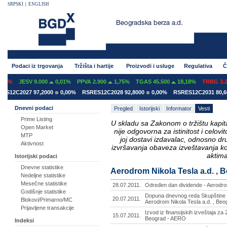
SRPSKI
|
ENGLISH
Podaci iz trgovanja
Tržišta i hartije
Proizvodi i usluge
Regulativa
Č
7%
JESV 9.000
0,01%
PPVA 2.900
1,75%
TGAS 45.500
18,18%
TRBG 3.29
12C2027 97,2000
0,00%
RSRES12C2028 92,8000
0,00%
RSRES12C2031 80,600
Dnevni podaci
Pregled
Istorijski
Informator
Vesti
Prime Listing
U skladu sa Zakonom o tržištu kapital
Open Market
nije odgovorna za istinitost i celo
MTP
joj dostavi izdavalac, odnosno d
Aktivnost
izvršavanja obaveza izveštavanja k
aktima
Istorijski podaci
Dnevne statistike
Aerodrom Nikola Tesla a.d. , B
Nedeljne statistike
Mesečne statistike
28.07.2011.
Određen dan dividende - Aerodro
Godišnje statistike
Dopuna dnevnog reda Skupštine a
20.07.2011.
Blokovi/Primarno/MC
Aerodrom Nikola Tesla a.d. , Be
Prijavljene transakcije
Izvod iz finansijskih izveštaja za
15.07.2011.
Beograd - AERO
Indeksi