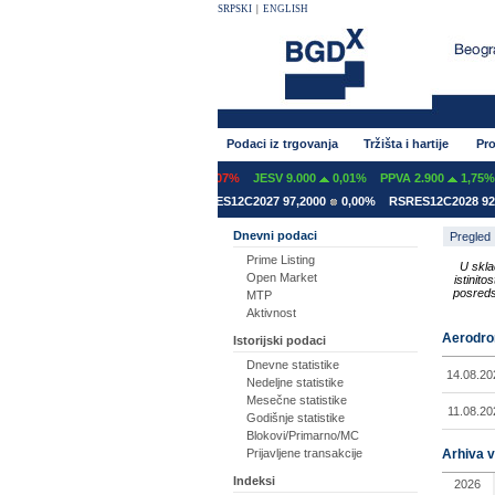
SRPSKI
|
ENGLISH
Podaci iz trgovanja
Tržišta i hartije
Pro
NT 600
0,00%
GFOM 1.399
-0,07%
JESV 9.000
0,01%
PPVA 2.900
1,75%
ES12A2031 78,5000
0,00%
RSRES12C2027 97,2000
0,00%
RSRES12C2028 92,8
Dnevni podaci
Pregled
Prime Listing
U skla
Open Market
istinit
posreds
MTP
Aktivnost
Aerodrom
Istorijski podaci
Dnevne statistike
14.08.20
Nedeljne statistike
Mesečne statistike
11.08.20
Godišnje statistike
Blokovi/Primarno/MC
Arhiva v
Prijavljene transakcije
Indeksi
2026