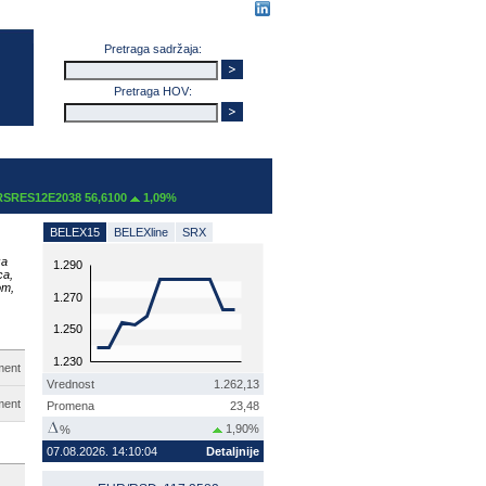
Pretraga sadržaja:
Pretraga HOV:
RES12E2038 56,6100
1,09%
BELEX15
BELEXline
SRX
za
1.290
ca,
om,
1.270
1.250
1.230
ment
Vrednost
1.262,13
ment
Promena
23,48
1,90%
%
07.08.2026. 14:10:04
Detaljnije