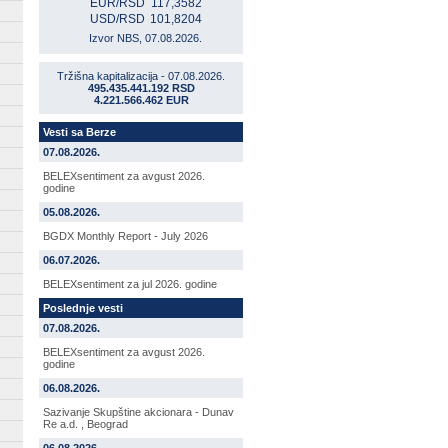
EUR/RSD
117,3582
USD/RSD
101,8204
Izvor NBS, 07.08.2026.
Tržišna kapitalizacija - 07.08.2026.
495.435.441.192 RSD
4.221.566.462 EUR
Vesti sa Berze
07.08.2026.
BELEXsentiment za avgust 2026.
godine
05.08.2026.
BGDX Monthly Report - July 2026
06.07.2026.
BELEXsentiment za jul 2026. godine
Poslednje vesti
07.08.2026.
BELEXsentiment za avgust 2026.
godine
06.08.2026.
Sazivanje Skupštine akcionara - Dunav
Re a.d. , Beograd