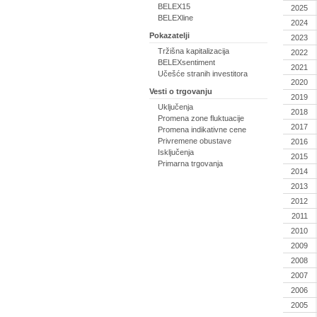
BELEX15
2025
BELEXline
2024
Pokazatelji
2023
Tržišna kapitalizacija
2022
BELEXsentiment
2021
Učešće stranih investitora
2020
Vesti o trgovanju
2019
Uključenja
2018
Promena zone fluktuacije
2017
Promena indikativne cene
Privremene obustave
2016
Isključenja
2015
Primarna trgovanja
2014
2013
2012
2011
2010
2009
2008
2007
2006
2005