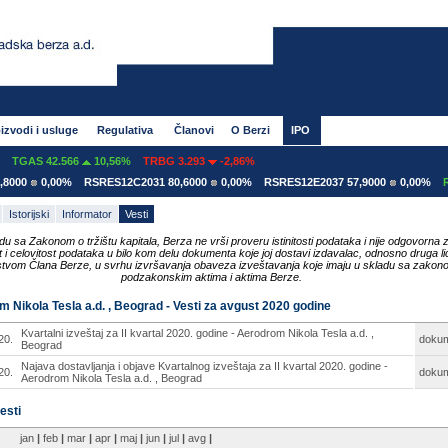
izvodi i usluge
Regulativa
Članovi
O Berzi
IPO
TGAS 42.566
10,56%
TRBG 3.293
-2,86%
000
0,00%
RSRES12C2031 80,6000
0,00%
RSRES12E2037 57,9000
0,00%
RS
Istorijski
Informator
Vesti
du sa Zakonom o tržištu kapitala, Berza ne vrši proveru istinitosti podataka i nije odgovorna 
ost i celovitost podataka u bilo kom delu dokumenta koje joj dostavi izdavalac, odnosno druga li
tvom Člana Berze, u svrhu izvršavanja obaveza izveštavanja koje imaju u skladu sa zakon
podzakonskim aktima i aktima Berze.
 Nikola Tesla a.d. , Beograd - Vesti za avgust 2020 godine
Kvartalni izveštaj za II kvartal 2020. godine - Aerodrom Nikola Tesla a.d. ,
20.
doku
Beograd
Najava dostavljanja i objave Kvartalnog izveštaja za II kvartal 2020. godine -
20.
doku
Aerodrom Nikola Tesla a.d. , Beograd
esti
jan
|
feb
|
mar
|
apr
|
maj
|
jun
|
jul
|
avg
|