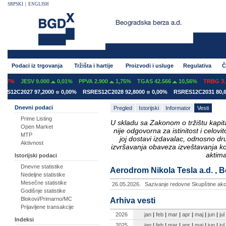
SRPSKI
|
ENGLISH
Podaci iz trgovanja
Tržišta i hartije
Proizvodi i usluge
Regulativa
Č
07%
JESV 9.000
0,01%
PPVA 2.900
1,75%
TGAS 42.566
10,56%
TRBG 3.29
S12C2027 97,2000
0,00%
RSRES12C2028 92,8000
0,00%
RSRES12C2031 80,60
Dnevni podaci
Pregled
Istorijski
Informator
Vesti
Prime Listing
U skladu sa Zakonom o tržištu kapital
Open Market
nije odgovorna za istinitost i celo
MTP
joj dostavi izdavalac, odnosno d
Aktivnost
izvršavanja obaveza izveštavanja k
aktima
Istorijski podaci
Dnevne statistike
Aerodrom Nikola Tesla a.d. , B
Nedeljne statistike
Mesečne statistike
26.05.2026.
Sazivanje redovne Skupštine akci
Godišnje statistike
Blokovi/Primarno/MC
Arhiva vesti
Prijavljene transakcije
2026
jan
|
feb
|
mar
|
apr
|
maj
|
jun
|
jul
Indeksi
2025
jan
|
feb
|
mar
|
apr
|
maj
|
jun
|
jul