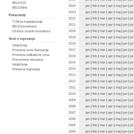
BELEX15
2024
jan
|
feb
|
mar
|
apr
|
maj
|
jun
|
jul
BELEXline
2023
jan
|
feb
|
mar
|
apr
|
maj
|
jun
|
jul
Pokazatelji
2022
jan
|
feb
|
mar
|
apr
|
maj
|
jun
|
jul
Tržišna kapitalizacija
2021
jan
|
feb
|
mar
|
apr
|
maj
|
jun
|
jul
BELEXsentiment
2020
jan
|
feb
|
mar
|
apr
|
maj
|
jun
|
jul
Učešće stranih investitora
2019
jan
|
feb
|
mar
|
apr
|
maj
|
jun
|
jul
Vesti o trgovanju
2018
jan
|
feb
|
mar
|
apr
|
maj
|
jun
|
jul
Uključenja
2017
jan
|
feb
|
mar
|
apr
|
maj
|
jun
|
jul
Promena zone fluktuacije
Promena indikativne cene
2016
jan
|
feb
|
mar
|
apr
|
maj
|
jun
|
jul
Privremene obustave
2015
jan
|
feb
|
mar
|
apr
|
maj
|
jun
|
jul
Isključenja
2014
jan
|
feb
|
mar
|
apr
|
maj
|
jun
|
jul
Primarna trgovanja
2013
jan
|
feb
|
mar
|
apr
|
maj
|
jun
|
jul
2012
jan
|
feb
|
mar
|
apr
|
maj
|
jun
|
jul
2011
jan
|
feb
|
mar
|
apr
|
maj
|
jun
|
jul
2010
jan
|
feb
|
mar
|
apr
|
maj
|
jun
|
jul
2009
jan
|
feb
|
mar
|
apr
|
maj
|
jun
|
jul
2008
jan
|
feb
|
mar
|
apr
|
maj
|
jun
|
jul
2007
jan
|
feb
|
mar
|
apr
|
maj
|
jun
|
jul
2006
jan
|
feb
|
mar
|
apr
|
maj
|
jun
|
jul
2005
jan
|
feb
|
mar
|
apr
|
maj
|
jun
|
jul
2004
jan
|
feb
|
mar
|
apr
|
maj
|
jun
|
jul