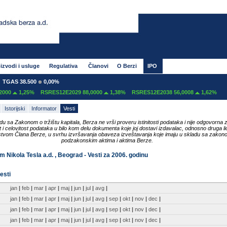
izvodi i usluge
Regulativa
Članovi
O Berzi
IPO
GAS 38.500
0,00%
000
1,25%
RSRES12E2029 88,0000
1,38%
RSRES12E2038 56,0008
1,62%
Istorijski
Informator
Vesti
du sa Zakonom o tržištu kapitala, Berza ne vrši proveru istinitosti podataka i nije odgovorna 
ost i celovitost podataka u bilo kom delu dokumenta koje joj dostavi izdavalac, odnosno druga li
tvom Člana Berze, u svrhu izvršavanja obaveza izveštavanja koje imaju u skladu sa zakon
podzakonskim aktima i aktima Berze.
 Nikola Tesla a.d. , Beograd - Vesti za 2006. godinu
esti
jan
|
feb
|
mar
|
apr
|
maj
|
jun
|
jul
|
avg
|
jan
|
feb
|
mar
|
apr
|
maj
|
jun
|
jul
|
avg
|
sep
|
okt
|
nov
|
dec
|
jan
|
feb
|
mar
|
apr
|
maj
|
jun
|
jul
|
avg
|
sep
|
okt
|
nov
|
dec
|
jan
|
feb
|
mar
|
apr
|
maj
|
jun
|
jul
|
avg
|
sep
|
okt
|
nov
|
dec
|