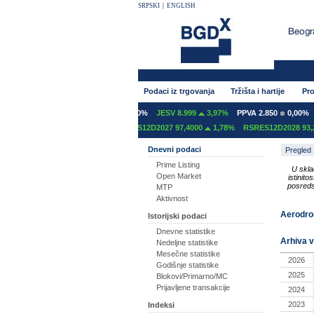
SRPSKI
|
ENGLISH
Podaci iz trgovanja
Tržišta i hartije
Pro
NT 600
0,00%
GFOM 1.400
0,00%
JESV 8.999
3,97%
PPVA 2.850
0,00%
T
S12C2027 97,2000
0,00%
RSRES12D2027 97,4000
1,78%
RSRES12D2028 93,2
Dnevni podaci
Pregled
Prime Listing
U skla
Open Market
istinit
posreds
MTP
Aktivnost
Aerodrom
Istorijski podaci
Dnevne statistike
Arhiva v
Nedeljne statistike
Mesečne statistike
2026
Godišnje statistike
2025
Blokovi/Primarno/MC
Prijavljene transakcije
2024
2023
Indeksi