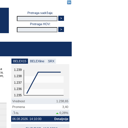
Pretraga sadržaja:
Pretraga HOV:
BELEX15
BELEXline
SRX
za
1.239
ca,
om,
1.238
1.237
1.236
1.235
Vrednost
1.238,65
Promena
3,40
0,28%
%
06.08.2026. 14:10:00
Detaljnije