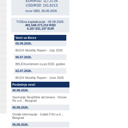
EUR/RSD
117,3726
USD/RSD
101,6213
Izvor NBS, 06.08.2026.
Tržišna kapitalizacija - 06.08.2026.
491.548.373.210 RSD
4.187.931.197 EUR
Vesti sa Berze
05.08.2026.
BGDX Monthly Report - July 2026
06.07.2026.
BELEXsentiment za jul 2026. godine
02.07.2026.
BGDX Monthly Report - June 2026
Poslednje vesti
06.08.2026.
Sazivanje Skupštine akcionara - Dunav
Re a.d. , Beograd
06.08.2026.
Ostale informacije - Galeb FSU a.d. ,
Beograd
06.08.2026.