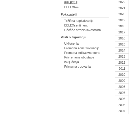
2022
BELEX15
BELEXline
2021
2020
Pokazatelji
2019
Tržišna kapitalizacija
BELEXsentiment
2018
Učešće stranih investitora
2017
Vesti o trgovanju
2016
Uključenja
2015
Promena zone fluktuacije
2014
Promena indikativne cene
2013
Privremene obustave
Isključenja
2012
Primarna trgovanja
2011
2010
2009
2008
2007
2006
2005
2004